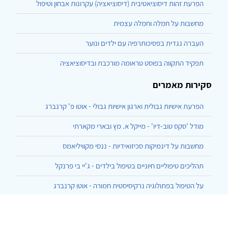
הפרעת זהות דיסוציאטיבית (דיסוציאציה) עקרונות אבחון וטיפול
מחשבות על חמלה וחמלה עצמית
העברה נגדית בפסיכותרפיה עם ילדים ונוער
תפקיד התקווה בפוסט טראומה מורכבת ובדיסוציאציה
סקירות מאמרים
הפרעת אישיות גבולית וארגון אישיות גבולי - אוטו פ' קרנברג
מודל 'סקס טוב-דיו' - מייקל א. מץ ובארי מקארתי
מחשבות על דינמיקות סכיזואידיות - ננסי מקוויליאמס
תהליכים טיפוליים חיוניים בטיפול בילדים - ג'יי בי פרנקל
על הטיפול בפתולוגיה נרקיסיסטית חמורה - אוטו קרנברג
הרצף בן ארבעת האשכולות ליחסי גוף-נפש - עזרא, המרמן, שחר
התגלמות של העברה והעברה-נגדית בסוף השעה - גלן גבארד