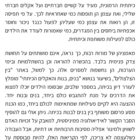
כיתתית הרמונית, מעיד על קשיים חברתיים ועל אקלים חברתי
שלילי, ואת עצמן הן תופסות כמי שאחראיות לכך. על פי תפיסה
זו, הן רואות את עצמן כמי שעליהן לפעול כנגד ניכור וחוסר
אכפתיות ביחסים בין המגדרים, כמי שאמורות לעודד את הילדים
כולם לפעילות משותפת וכיתתית.
מאמציהן של מורות רבות, כך נראה, אינם מושתתים על תחושת
צדק פנימית בלבד. בהכשרה להוראה וכן בהשתלמויות ובימי
הערכות, הן נחשפות למסרים אלה. כך למשל, באתר "בין
הצלצולים", בשיעור בנושא "בנים, בנות והאקלים הכיתתי" מומלץ
לעורר דיון בכיתה, במספר שלבים, שבסופו הילדים יוכלו למצוא
את הדרכים על מנת להתגבש כולם ביחד, בנים ובנות יחד.
ההצעה היא לקיים פעילויות שמתאימות לכולם ביחד, כמו הכנת
מסע פרסום משותף בין בנים לבנות בכיתה. ניתן אולי גם להוסיף
הסבר הקשור לאידיאולוגיה פמיניסטית, למאבק על זכויות האדם
לשוויון ולמיגור אפליה מסיבות תרבותיות או דתיות, אבל העבודה
כשלעצמה לא צריכה, לפי הקריאות האלו, להיות מבוססת על