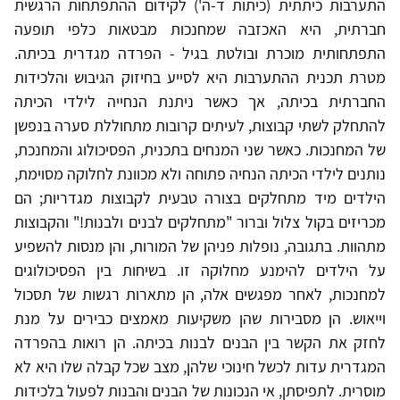
התערבות כיתתית (כיתות ד-ה') לקידום ההתפתחות הרגשית
חברתית, היא האכזבה שמחנכות מבטאות כלפי תופעה
התפתחותית מוכרת ובולטת בגיל - הפרדה מגדרית בכיתה.
מטרת תכנית ההתערבות היא לסייע בחיזוק הגיבוש והלכידות
החברתית בכיתה, אך כאשר ניתנת הנחייה לילדי הכיתה
להתחלק לשתי קבוצות, לעיתים קרובות מתחוללת סערה בנפשן
של המחנכות. כאשר שני המנחים בתכנית, הפסיכולוג והמחנכת,
נותנים לילדי הכיתה הנחיה פתוחה ולא מכוונת לחלוקה מסוימת,
הילדים מיד מתחלקים בצורה טבעית לקבוצות מגדריות; הם
מכריזים בקול צלול וברור "מתחלקים לבנים ולבנות!" והקבוצות
מתהוות. בתגובה, נופלות פניהן של המורות, והן מנסות להשפיע
על הילדים להימנע מחלוקה זו. בשיחות בין הפסיכולוגים
למחנכות, לאחר מפגשים אלה, הן מתארות רגשות של תסכול
וייאוש. הן מסבירות שהן משקיעות מאמצים כבירים על מנת
לחזק את הקשר בין הבנים לבנות בכיתה. הן רואות בהפרדה
המגדרית עדות לכשל חינוכי שלהן, מצב שכל קבלה שלו היא לא
מוסרית. לתפיסתן, אי הנכונות של הבנים והבנות לפעול בלכידות