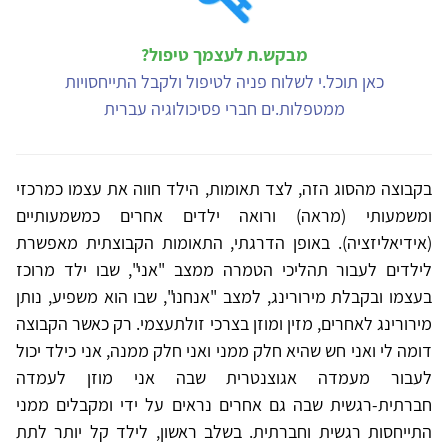
מבקש.ת לעצמך טיפול?
כאן תוכל.י לשלוח פניה לטיפול ולקבל התייחסויות
ממטפלות.ים חברי פסיכולוגיה עברית
בקבוצה מהסוג הזה, לצד תאומות, הילד חווה את עצמו כמרכזי
ומשמעותי (מראה) ורואה ילדים אחרים כמשמעותיים
(אידיאליזציה). באופן הדרגתי, התאומות הקבוצתית מאפשרת
לילדים לעבור תהליכי הטמרה ממצב "אני", שבו ילד מרוכז
בעצמו ובקבלת מירורינג, למצב "אנחנו", שבו הוא משפיע, נותן
מירורינג לאחרים, מזין ומוזן בצרכי זולתעצמי. רק כאשר הקבוצה
דומה לי ואני חש שהיא חלק ממני ואני חלק ממנה, אני כילד יכול
לעבור מעמדה אגוצנטרית שבה אני מוזן לעמדה
חברתית-רגשית שבה גם אחרים נראים על ידי ומקבלים ממני
התייחסות רגשית וחברתית. בשלב ראשון, לילד קל יותר לתת