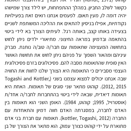
כקשור לשלב החביון. במהלך ההתפתחות, יש לילד צורך שמישהו
יהיה דומה לו, מעין תאום. לפעמים אנחנו רואים זאת בפעילויות
נקודתיות, אפילו בניסיון להתאים את ההליכה המשותפת לשניים
בצעידה באותו קצב, באותה רגל. לעיתים הצורך בא לידי ביטוי
בהתאמה ובדמיון במראה החיצוני. מתיאורי ילדים ניתן לחוש
בתחושה המעצימה שתאומות עם חבר/ה טוב/ה נותנת. מברק
עיניהם ומהאור השפוך על פניהם ניתן לחוש את תחושת האושר
האין סופית שהתאומות מסבה להם. פסיכולוגים בזרם פסיכולוגית
העצמי מסבירים כי התאומות היא הצורך שלנו לחוות את החוויה
שבה אנחנו יכולים למצוא עצמנו בשני (Togashi and Kottler,
2012, 2015). קוהוט מתאר שני סוגים של תאומות. האחת היא
תאומות דיאדית, שבאה לידי ביטוי בהתחברות לחבר/ה אחד/ת
(אוסטרויל, 1995; קוהוט, 1984). האופן השני הוא תאומות בין
האדם לחברה, במסגרתה האדם חווה דמיון והתאחדות עם
החברה (kottler, Togashi, 2012). תאומות עם חברת בני אדם
מתוארת על ידי קוהוט כצורך עמוק. הוא מתאר את הצורך של בן