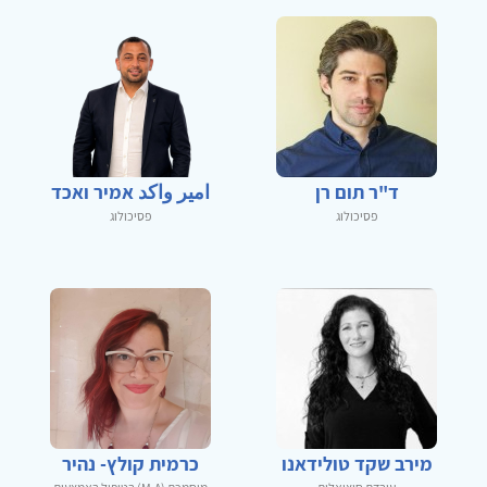
ד"ר תום רן
امير واكد אמיר ואכד
פסיכולוג
פסיכולוג
מירב שקד טולידאנו
כרמית קולץ- נהיר