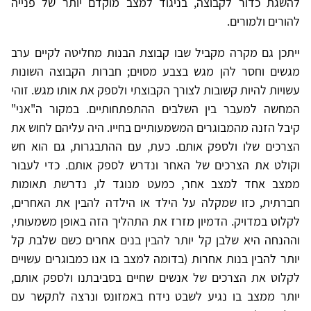
להשגת כדור לקבוצה, בניגוד למצב מוקדם יותר של פנייה
להורים ולמורים.
ייתכן גם מקרה מקביל שבו קבוצת הבנות מחליטה לקיים ערב
מגשים וחסר להן מגש בצבע מסוים; חברות הקבוצה השונות
עשויות להיות קשובות לצורך הקבוצתי ולספק את אותו מגש. זוהי
המחשה למעבר בין השלבים ההתפתחותיים. במקור ה"אני"
קיבל הזנה מהמבוגרים המשמעותיים בחייו. היה עליהם לחוש את
הצרכים שלו ולספק אותם. כעת, עם ההתבגרות, גם הוא חש
וקולט את הצרכים של האחר ונדרש לספק אותם. כדי לעבור
ממצב אחד למצב אחר, כמעט מנוגד לו, נדרשת תאומות
חברתית, כזו שמקלה על הילד או הילדה להבין את האחרים,
לקלוט במדויק. הדמיון מזרז את התהליך הזה באופן משמעותי,
וההנחה היא שלבן קל יותר להבין בנים אחרים כשם שלבת קל
יותר להבין בנות אחרות (בדומה למצב בו אנו כמבוגרים עשויים
לקלוט את הצרכים של אנשים שחיים בסביבתנו ולספק אותם,
יותר ממצב בו נגיע לשבט נידח באמזונס ונרצה לתקשר עם