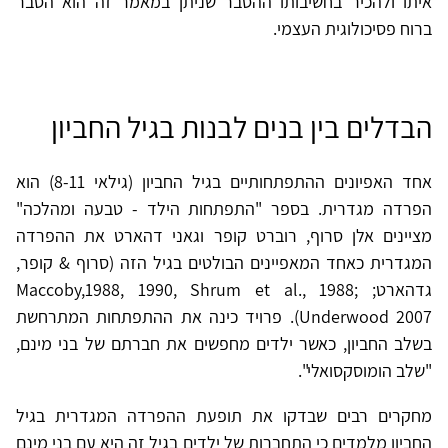
איתו ולהכיר בחשיבותו ההסבר שניתן במאמר זה הוא הסבר
ברוח פסיכולוגית העצמי.
הבדלים בין בנים לבנות בגיל החביון
אחד האפיונים ההתפתחותיים בגיל החביון (גילאי 8-11) הוא
הפרדה מגדרית. בספר "התפתחות הילד - טבעה ומהלכה"
מציינים אלן סרוף, רוברט קופר וגאני דהארט את ההפרדה
המגדרית כאחד המאפיינים הבולטים בגיל הזה (סרוף & קופר,
גדהארט; Maccoby,1988, 1990, Shrum et al., 1988;
Underwood 2007). פרויד כינה את ההתפתחות המתרחשת
בשלב החביון, כאשר ילדים מחפשים את חברתם של בני מינם,
"שלב הומוסקסואלי".
מחקרים רבים שבדקו את תופעת ההפרדה המגדרית בגיל
החביון מלמדים כי התחברות של ילדים בגיל זה היא עם בני מינם