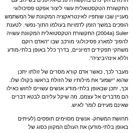
הרמזים הקיימים בתקשורת פנים-אל-פנים בשילוב עם
התקשורת הטקסטואלית עשוי ליצור אפקט פסיכולוגי
מעניין שבו שותפיו לאינטראקציה המקוונת של המשתמש
הופכים במשך הזמן לדמויות בעולמו התוך-נפשי. לטענת
Suler
(
(2004a
התקשורת הטקסטואלית המקוונת עשויה
להפוך למארג פסיכולוגי מורכב שבו "האדם רוקם
משחקי תפקידים דמיוניים, בדרך כלל באופן בלתי-מודע
וללא אינהיביציה".
מעבר לכך, כאשר אדם קורא מסרים של זולתו יתכן
שהוא "ישמע" את מילותיו של הזולת בראשו בקולו שלו.
וכך, יתכן שבאופן בלתי-מודע אנשים עשויים לחוש כאילו
הם מדברים אל עצמם, מה שיקל עליהם לבטא דברים
שאינם מעיזים לומר לאיש.
תחושת המשחק- אנשים מסוימים תופסים (לעיתים
באופן בלתי-מודע) את העולם המקוון כסוג של