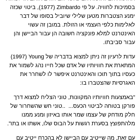
בסמיכות לחוויה. על פי
Zimbardo
(1977), ביטוי שכזה
ימנע הצטברות מטען שלילי שיוביל בסופו של דבר
לאלימות כלפי העצמי או הזולת. במובן זה עשוי
האינטרנט למלא פונקציה חשובה הן עבור הביישן והן
עבור סביבתו.
עדות לרעיון זה ניתן למצוא בדבריה של
Young
(
1997
)
המתארת את חוויותיו של אדם שכל חייו נהג לשמור את
כעסיו בתוך תוכו והאינטרנט איפשר לו לשחרר את
האגרסיות שהצטברו בו:
"באמצעות חוויותיו המקוונות, טוני הצליח למצוא דרך
פורקן בטוחה לביטוי הכעס... ..טוני חש שהשחרור של
חלק מודחק של עצמו שמר אותו באיזון ומנע ממנו
מלהתפוצץ בסערת רגשות על הבוס שלו, אשתו או בתו".
עם זאת, מה שייטיב עם הביישן לא בהכרח ייטיב עם