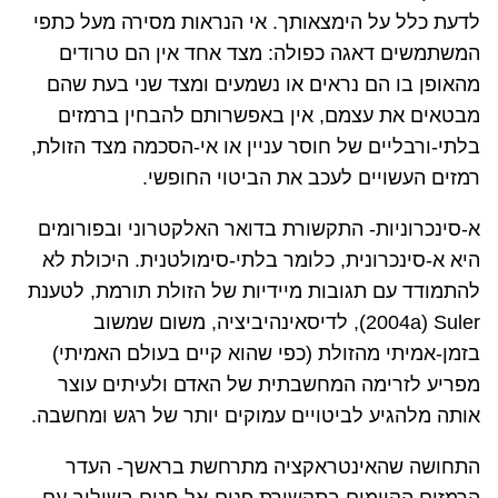
לדעת כלל על הימצאותך. אי הנראות מסירה מעל כתפי
המשתמשים דאגה כפולה: מצד אחד אין הם טרודים
מהאופן בו הם נראים או נשמעים ומצד שני בעת שהם
מבטאים את עצמם, אין באפשרותם להבחין ברמזים
בלתי-ורבליים של חוסר עניין או אי-הסכמה מצד הזולת,
רמזים העשויים לעכב את הביטוי החופשי.
א-סינכרוניות- התקשורת בדואר האלקטרוני ובפורומים
היא א-סינכרונית, כלומר בלתי-סימולטנית. היכולת לא
להתמודד עם תגובות מיידיות של הזולת תורמת, לטענת
Suler
(
,(2004a
לדיסאינהיביציה, משום שמשוב
בזמן-אמיתי מהזולת (כפי שהוא קיים בעולם האמיתי)
מפריע לזרימה המחשבתית של האדם ולעיתים עוצר
אותה מלהגיע לביטויים עמוקים יותר של רגש ומחשבה.
התחושה שהאינטראקציה מתרחשת בראשך
- העדר