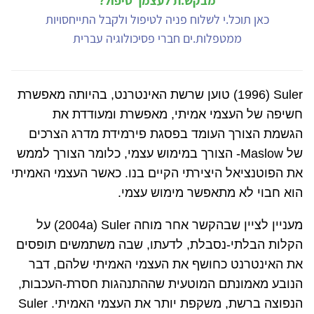
מבקש.ת לעצמך טיפול?
כאן תוכל.י לשלוח פניה לטיפול ולקבל התייחסויות
ממטפלות.ים חברי פסיכולוגיה עברית
Suler
(1996) טוען שרשת האינטרנט, בהיותה מאפשרת
חשיפה של העצמי אמיתי, מאפשרת ומעודדת את
הגשמת הצורך העומד בפסגת פירמידת מדרג הצרכים
של
Maslow
- הצורך במימוש עצמי, כלומר הצורך לממש
את הפוטנציאל היצירתי הקיים בנו. כאשר העצמי האמיתי
הוא חבוי לא מתאפשר מימוש עצמי.
מעניין לציין שבהקשר אחר מוחה
Suler
(
2004a
) על
הקלות הבלתי-נסבלת, לדעתו, שבה משתמשים תופסים
את האינטרנט כחושף את העצמי האמיתי שלהם, דבר
הנובע מאמונתם המוטעית שההתנהגות חסרת-העכבות,
הנפוצה ברשת, משקפת יותר את העצמי האמיתי.
Suler