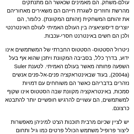
עולם-משחק. הם מאמינים שכאשר הם מתנתקים
מהרשת וחוזרים לשגרת חייהם הם משאירים מאחוריהם
את זהותם המשחקית (זהותם המקוונת). כלומר, הם
יוצרים דיסוציאציה בין העולם האמיתי לעולם האינטרנטי
ולכן הם חשים באינטרנט חסרי-עכבות.
ניטרול הסטטוס- הסטטוס החברתי של המשתמשים אינו
ידוע, בדרך כלל, בסביבה המקוונת ויתכן שהוא אף בעל
השפעה פחותה מאשר בעולם האמיתי. לטענת
Suler
(
2004a
), בעוד שבאינטראקציה פנים-אל-פנים אנשים
נזהרים בדבריהם כאשר הם משוחחים עם דמויות
סמכות, באינטראקציה מקוונת שבה הסטטוס אינו שקוף
למשתמשים, הם עשויים להרגיש חופשיים יותר להתבטא
כרצונם.
יש לציין שכיום מרבית תוכנות הצ'ט למיניהן מאפשרות
ליצור פרופיל משתמש הכולל פרטים כמו גיל ותחום