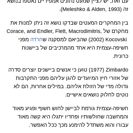
עם זאת, יש לציין שמעט נתונים אמפיריים נאספו בנושא
זה (
(Meleshko & Alden, 1993
.
בין המחקרים המעטים שבדקו נושא זה ניתן למנות את
מחקרם של
Endler, Flett, Macrodimitris,
Corace, and
Kocovski
(2002) שהביאם למסקנה ש
חרדה
מפני
חשיפה-עצמית היא אחד מהמרכיבים של ביישנות
כרונית.
Zimbardo
(
1977
) טוען כי אנשים ביישנים יוצרים סדרה
של אזורי חיץ המיועדים להגן עליהם מפני התקרבות
גדולה מדי של הזולת אליהם. במילים אחרות, הם לא
נוטים לחלוק נושאים אישיים.
חשיפה-עצמית גורמת לביישן לחוש חשוף ופגיע מאוד
והמחשבה שחולשותיו ופחדיו יתגלו היא קשה מאוד
עבורו והוא משתדל להימנע מכך ככל האפשר.