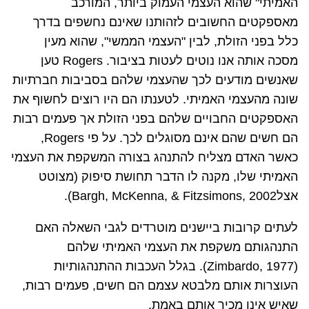
האמיתי" שהוא העצמי העמוק ביותר, המורכב
מאספקטים החשובים לזהותנו שאינם נחשפים בדרך
כלל בפני הזולת, לבין "העצמי הממשי", שהוא מעין
מסכה אותה אנו נוטים לעטות בציבור.
Rogers
טען
שאנשים מודעים לכך שהעצמי שלהם בסביבות חברתיות
שונה מהעצמי האמיתי. לטענתו הם היו רוצים לחשוף את
האספקטים החבויים שלהם בפני הזולת אך פעמים רבות
הם חשים שהם אינם מסוגלים לכך. על פי
Rogers
,
כאשר האדם מצליח להתנהג בצורה המשקפת את העצמי
האמיתי שלו, מקנה לו הדבר תחושת סיפוק (מצוטט
אצל
Bargh, McKenna, & Fitzsimons, 2002
).
לעתים קרובות ביישנים מוטרדים לגבי השאלה האם
התנהגותם משקפת את העצמי האמיתי שלהם
(
Zimbardo, 1977
). בגלל העכבות ההתנהגותיות
העוצרות אותם מלבטא עצמם הם חשים, פעמים רבות,
שאיש אינו מכיר אותם באמת.