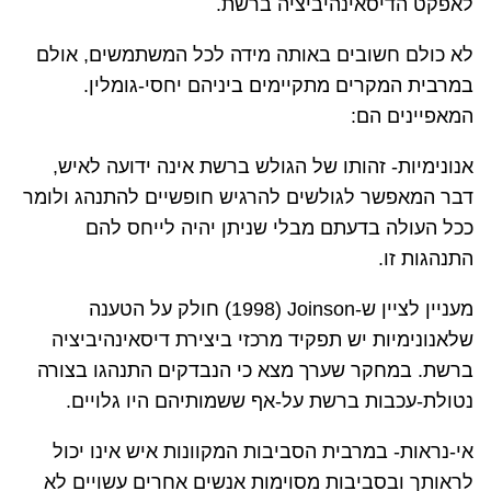
לאפקט הדיסאינהיביציה ברשת.
לא כולם חשובים באותה מידה לכל המשתמשים, אולם
במרבית המקרים מתקיימים ביניהם יחסי-גומלין.
המאפיינים הם:
אנונימיות- זהותו של הגולש ברשת אינה ידועה לאיש,
דבר המאפשר לגולשים להרגיש חופשיים להתנהג ולומר
ככל העולה בדעתם מבלי שניתן יהיה לייחס להם
התנהגות זו.
מעניין לציין ש-
Joinson
(1998) חולק על הטענה
שלאנונימיות יש תפקיד מרכזי ביצירת דיסאינהיביציה
ברשת. במחקר שערך מצא כי הנבדקים התנהגו בצורה
נטולת-עכבות ברשת על-אף ששמותיהם היו גלויים.
אי-נראות- במרבית הסביבות המקוונות איש אינו יכול
לראותך ובסביבות מסוימות אנשים אחרים עשויים לא