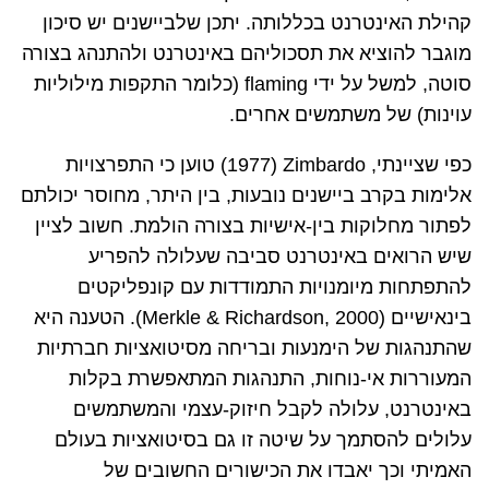
קהילת האינטרנט בכללותה. יתכן שלביישנים יש סיכון
מוגבר להוציא את תסכוליהם באינטרנט ולהתנהג בצורה
סוטה, למשל על ידי
flaming
(כלומר התקפות מילוליות
עוינות) של משתמשים אחרים.
כפי שציינתי,
Zimbardo
(
1977
) טוען כי התפרצויות
אלימות בקרב ביישנים נובעות
,
בין היתר
,
מחוסר יכולתם
לפתור מחלוקות בין-אישיות
בצורה הולמת. חשוב לציין
שיש הרואים באינטרנט סביבה שעלולה להפריע
להתפתחות מיומנויות התמודדות עם קונפליקטים
בינאישיים (
Merkle & Richardson, 2000
). הטענה היא
שהתנהגות של הימנעות ובריחה מסיטואציות חברתיות
המעוררות אי-נוחות, התנהגות המתאפשרת בקלות
באינטרנט, עלולה לקבל חיזוק-עצמי והמשתמשים
עלולים להסתמך על שיטה זו גם בסיטואציות בעולם
האמיתי וכך יאבדו את הכישורים החשובים של