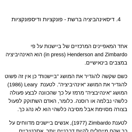
4. דיסאינהביציה ברשת - פונקציות ודיספונקציות
אחד המאפיינים המרכזיים של ביישנות על פי
Henderson and Zimbardo
(
in press
) הוא האינהיביציה
במצבים בינאישיים.
כשם שקשה להגדיר את המושג "ביישנות" כן אין זה פשוט
להגדיר את המושג
“
אינהיביציה
”
. לטענת
Leary
(1986)
המושג "אינהיבציה" מרמז על כך שהכוונה לבצע פעולה
כלשהי נבלמה או רוסנה. כלומר, האדם השתוקק לפעול
בצורה מסוימת אבל מסיבה כלשהי הוא לא נהג כך.
לטענת
Zimbardo
(
(1977
, אנשים ביישנים מדווחים על
כך שהם מייחלים להיות דברניים יותר, אסרטיביים