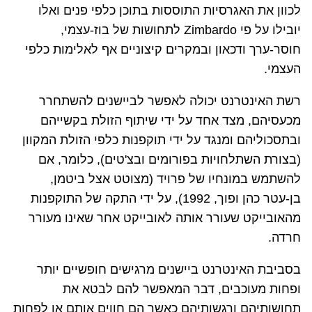
לכוון את האגרסיות התוססות בתוכן כלפי פנים ואלו
יובילו על פי
Zimbardo
לתחושות של בוז-עצמי,
חוסר-ערך ודכאון ובמקרים קיצוניים אף לאלימות כלפי
העצמי.
רשת האינטרנט יכולה לאפשר לביישנים להשתחרר
מכעסיהם, מצד אחד על ידי שיתוף הזולת בקשייהם
ובתסכוליהם ומנגד על ידי תוקפנות כלפי הזולת המקוון
(בצורת השתלחויות בפורומים ובצ'טים), כלומר, אם
להשתמש במונחיו של פרויד (מצוטט אצל ביטמן,
בן-עטר כהן ופוך, 1992), על ידי התקה של התוקפנות
מהאובייקט שעורר אותה לאובייקט אחר שאינו מעורר
חרדה.
בסביבת האינטרנט ביישנים מרגישים חופשיים יותר
ופחות מעוכבים, דבר המאפשר להם לבטא את
תחושותיהם ורגשותיהם כאשר הם חווים אותם או לפחות