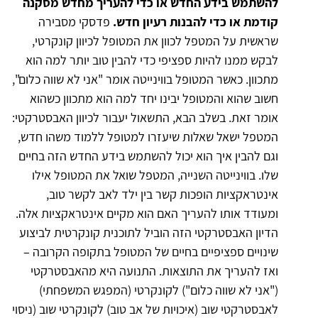
להשתמש בידע החדש או כדי להעריך מחדש מסקנה
קודמת או כדי להבנות רעיון חדש.
פדסקי מסבירה
שראשית על המטפל לכוון את המטופל לכיוון קונקרטי,
לבקש ממנו להיות ספציפי כדי להבין טוב יותר למה הוא
מתכוון. כאשר המטופל בווינייטה אומר "אני לא שווה כלום",
חשוב שהוא והמטופל יבינו יחד למה הוא מתכוון כשהוא
אומר זאת. בשלב הבא, התשאול יעבור לכיוון האבסטרקטי:
המטפל ישאל שאלות שיעזרו למטופל ללמוד משהו חדש,
וגם להבין איך הוא יכול להשתמש בידע החדש הזה בחיים
שלו. בווינייטה השנייה, המטפל שואל את המטופל אילו
אינטראקציות הופכות קשר בין ילד לאב לקשר טוב,
ומעודד אותו להעריך האם הוא מקיים אינטראקציות אלה.
הדיון האבסטרקטי הזה הוביל לתוכנית קונקרטית לביצוע
שינויים ספציפיים בחיים של המטופל בתקופה הקרובה –
ואז להעריך את התוצאות. התנועה היא מהאבסטרקטי
("אני לא שווה כלום") לקונקרטי (המפגש המשפחתי)
לאבסטרקטי שוב (איכויות של אב טוב) לקונקרטי שוב (ניסוי