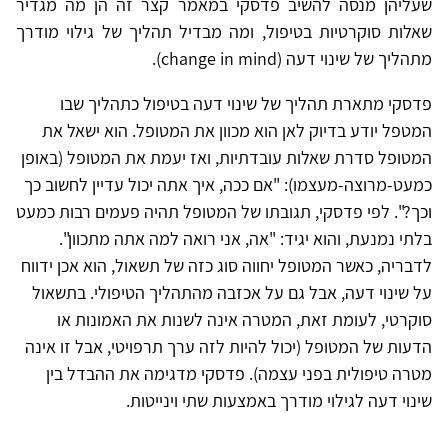
שעליהן מנסה להשיב פדסקי במאמר קצר זה הן מה מגדיר
שאלות סוקרטיות בטיפול, ומה מבדיל תהליך של גילוי מודרך
מתהליך של שינוי דעה (change in mind).
פדסקי מתארת תהליך של שינוי דעה בטיפול כתהליך שבו
המטפל יודע בדיוק לאן הוא מכוון את המטופל. הוא ישאל את
המטופל סדרת שאלות עובדתיות, ואז יעמת את המטופל (באופן
כמעט-מרוצה-מעצמו): "אם ככה, איך אתה יכול עדיין לחשוב כך
וכך?". לפי פדסקי, תגובתו של המטופל תהיה פעמים רבות כמעט
בלתי נמנעת, והוא יגיד: "אה, אני רואה למה אתה מתכוון".
לדבריה, כאשר המטופל יחווה סוג כזה של תשאול, הוא אכן ידווח
על שינוי דעה, אבל גם על אכזבה מהתהליך הטיפולי. בתשאול
סוקרטי, לעומת זאת, המטרה אינה לשנות את האמונות או
הדעות של המטופל (יכול להיות לזה ערך תרפויטי, אבל זו אינה
מטרה טיפולית בפני עצמה). פדסקי מדגימה את ההבדל בין
שינוי דעה לגילוי מודרך באמצעות שתי וינייטות.