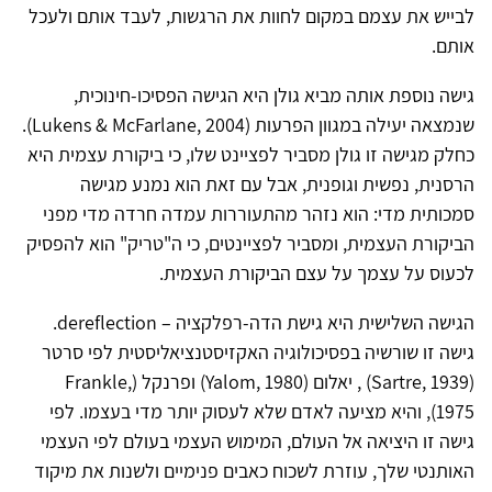
לבייש את עצמם במקום לחוות את הרגשות, לעבד אותם ולעכל
אותם.
גישה נוספת אותה מביא גולן היא הגישה הפסיכו-חינוכית,
שנמצאה יעילה במגוון הפרעות (Lukens & McFarlane, 2004).
כחלק מגישה זו גולן מסביר לפציינט שלו, כי ביקורת עצמית היא
הרסנית, נפשית וגופנית, אבל עם זאת הוא נמנע מגישה
סמכותית מדי: הוא נזהר מהתעוררות עמדה חרדה מדי מפני
הביקורת העצמית, ומסביר לפציינטים, כי ה"טריק" הוא להפסיק
לכעוס על עצמך על עצם הביקורת העצמית.
הגישה השלישית היא גישת הדה-רפלקציה – dereflection.
גישה זו שורשיה בפסיכולוגיה האקזיסטנציאליסטית לפי סרטר
(Sartre, 1939) , יאלום (Yalom, 1980) ופרנקל (Frankle,
1975), והיא מציעה לאדם שלא לעסוק יותר מדי בעצמו. לפי
גישה זו היציאה אל העולם, המימוש העצמי בעולם לפי העצמי
האותנטי שלך, עוזרת לשכוח כאבים פנימיים ולשנות את מיקוד