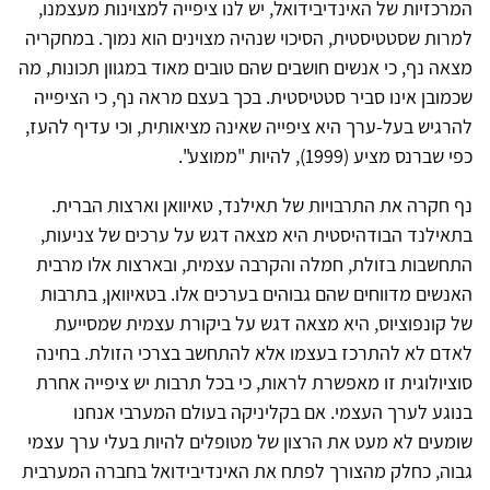
המרכזיות של האינדיבידואל, יש לנו ציפייה למצוינות מעצמנו,
למרות שסטטיסטית, הסיכוי שנהיה מצוינים הוא נמוך. במחקריה
מצאה נף, כי אנשים חושבים שהם טובים מאוד במגוון תכונות, מה
שכמובן אינו סביר סטטיסטית. בכך בעצם מראה נף, כי הציפייה
להרגיש בעל-ערך היא ציפייה שאינה מציאותית, וכי עדיף להעז,
כפי שברנס מציע (1999), להיות "ממוצע".
נף חקרה את התרבויות של תאילנד, טאיוואן וארצות הברית.
בתאילנד הבודהיסטית היא מצאה דגש על ערכים של צניעות,
התחשבות בזולת, חמלה והקרבה עצמית, ובארצות אלו מרבית
האנשים מדווחים שהם גבוהים בערכים אלו. בטאיוואן, בתרבות
של קונפוציוס, היא מצאה דגש על ביקורת עצמית שמסייעת
לאדם לא להתרכז בעצמו אלא להתחשב בצרכי הזולת. בחינה
סוציולוגית זו מאפשרת לראות, כי בכל תרבות יש ציפייה אחרת
בנוגע לערך העצמי. אם בקליניקה בעולם המערבי אנחנו
שומעים לא מעט את הרצון של מטופלים להיות בעלי ערך עצמי
גבוה, כחלק מהצורך לפתח את האינדיבידואל בחברה המערבית