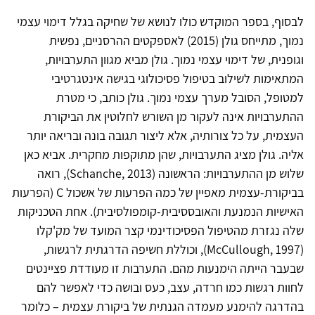
לבסוף, בספר המוקדש כולו לנושא של שחיקה בגלל דימוי עצמי
נמוך, מתייחס גולן (2015) לאספקטים ההרסניים, נפשית
וגופנית, של דימוי עצמי נמוך. גולן מביא מגוון התערבויות,
המתאימות לשילוב בטיפול פסיכולוגי בגישה אינטגרטיבי
למטופל, הסובל מערך עצמי נמוך. גולן כותב, כי מטרת
ההתערבויות אינה לעקור מן השורש לחלוטין את הביקורת
העצמית, על כל צורותיה, אלא ליצור תגובה בונה ובריאה יותר
אליה. גולן מציג התערבויות, שהן מתוקפות מחקרית. אביא כאן
שלוש מן ההתערבויות: הראשונה (Schanche, 2013), רואה
בביקורת-עצמית מאפיין של כמה הפרעות של אשכול C (הפרעות
האישיות הנמנעת והאובססיבית-קומפולסיבית). אחת הטכניקות
שלה נגזרת מהטיפול הפסיכודינמי קצר המועד של מק'קלו
(McCullough, 1997), וכוללת חשיפה הדרגתית לרגשות,
שבעבר הייתה הימנעות מהם. התערבות זו מעודדת פציינטים
לחוות רגשות כמו חרדה, עצב, כעס ובושה כדי לאפשר להם
בהדרגה להימנע מעמדה הגנתית של ביקורת עצמית – כלומר