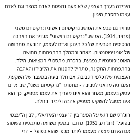
הירידה בערך העצמי, שלא פעם נתפסת לאדם מהצד וגם לאדם
עצמו כחסרת היגיון.
פרויד גם טבע את המושג נרקיסיזם ראשוני ונרקיסיזם משני
(פרויד, 1914). המושג "נרקיסיזם ראשוני" מגדיר את האהבה
הבסיסית הטבעית של כל תינוק ואדם לעצמו, הנובעת מתחושה
של אומניפוטנטיות. מאחר ובמהלך ההתפתחות תחושת
האומניפוטנטיות נפגעת, בהכרח, מתסכולי המציאות, הילד,
בהתפתחות התקינה, מתחיל להפנות את הליבידו והאהבה
העצמית שלו כלפי הסביבה. אם חלה בעיה במעבר של השקעת
האנרגיה מהאני לסביבה - מתפתח "נרקיסיזם משני", שבו אדם
עסוק בעצמו, מאחר והוא אינו מעריך את עצמו מספיק, וכך הוא
אינו מסוגל להשקיע מספיק אהבה וליבידו בזולת.
רוג'רס שם דגש על הפער בין ה"עצמי האידיאלי", לבין ה"עצמי
בפועל" (רוג'רס, 1951). מדובר במעין משוואה מתמטית פשוטה:
אם האדם מצפה מעצמו ליותר מכפי שהוא בפועל – הרי