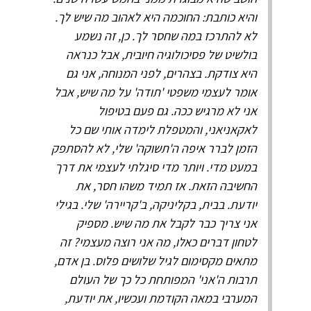
והיא כותבת: החוכמה היא לאהוב מה שיש לך.
לא להתרכז במה שחסר לך. כן, זה נשמע
בולשיט של פסיכולוגיה חיובית, אבל כנראה
היא צודקת. בצהרים, לפני המנוחה, אני גם
אומר לעצמי משפטי 'תודה' על מה שיש, אבל
אני לא מרגיש ככה. גם פעם בטיפול
לאקאניאני, והמטפלת לימדה אותי שם כל
הזמן לברר איפה ה'תשוקה' שלי, לא להסתפק
במעט מדי. ויותר מדי סיגלתי לעצמי את דרך
החשיבה הזאת. אז תמיד משהו חסר, את
יודעת. בבית, בקליניקה, ב'קריירה' שלי. בגילי
אני צריך כבר לקבל את מה שיש. מספיק
לטחון דברים כאלו, מה אני רוצה מעצמי? זה
מתאים מקסימום לגיל שלושים פלוס. בן אדם,
תרבות ה'אני' המפותחת כל כך של העולם
המערבי במאה הקודמת ועכשיו, את יודעת,