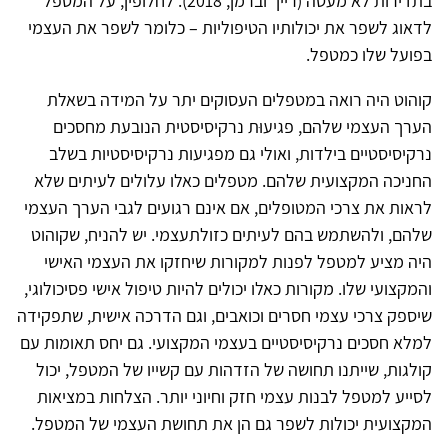
בתדירות לא מעטה (רייך וברמן, 2018). לחלופין, על המטפל
לדאוג לשפר את יכולותיו הטיפוליות – כלומר לשפר את העצמי
בפועל שלו כמטפל.
קוהוט היה רואה במטפלים העסוקים יתר על המידה בשאלת
הערך העצמי שלהם, פגיעוּת נרקיסיסטית הנובעת מחסכים
נרקיסיסטיים בילדות, ואולי גם מפגיעות נרקיסיסטיות בשלב
החניכה המקצועית שלהם. מטפלים כאלו עלולים לעיתים שלא
לראות את צרכי המטופלים, אם אינם רגועים לגבי הערך העצמי
שלהם, ולהשתמש בהם לעיתים כזולתעצמי. יש להניח, שקוהוט
היה מציע למטפל לפנות למקורות שיחזקו את העצמי האישי
והמקצועי שלו. מקורות כאלו יכולים להיות טיפול אישי פסיכולוגי,
שיספק צרכי עצמי חסרים וכואבים, וגם הדרכה אישית, שתפקידה
למלא חסכים נרקיסיסטיים בעצמי המקצועי. גם יחס תאומות עם
קולגות, שייתנו תחושה של הזדהות עם קשייו של המטפל, יכול
לסייע למטפל לבנות עצמי חזק וחיוני יותר. הצלחות במציאות
המקצועית יכולות לשפר גם הן את תחושת העצמי של המטפל.