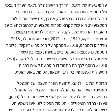
על פי גישתו של זליגמן, הדרך הראשונה להעלאת הערך העצמי
של המטפל היא ההבנה, שהערך העצמי שלו נגרם על ידי
היכולות שלו. ערכו העצמי יעלה, אם כך, אם ישפר את יכולותיו
המקצועיות: הוא יכול לקרוא ספרות מקצועית, לכתוב ולחשוב על
ההעברה הנגדית שלו, לקבל הדרכה או להשתתף בקבוצת
עמיתים (ויניקוט, 1949; דנקן, 2012; נורקרוס וומפולד, 2018;
נורקרוס ולמברט, 2018). המחקר על ה"סופר-שרינקים", כלומר
המטפלים שנמצאו כאפקטיביים במיוחד, מצא בין השאר
שמטפלים מצליחים אלו השקיעו פי שתיים זמן לכל מקרה (מילר,
2018). בנוסף לכך הם התמודדו היטב עם קשיים בברית
הטיפולית ואספו פידבק לגבי תוצאות הטיפול באופן שוטף.
תרומתו של ביון לנושא תחושת הערך העצמי של המטפל
מעניינת: הוא רואה את החלשת הערך העצמי של המטפל
כתופעה חיובית. לדעתו, אם אין "שני אנשים מפוחדים" (ברמן,
1998) בחדר הטיפולים – הטיפול הפסיכולוגי אינו משמעותי.
לשם מה לטרוח כדי לדעת את מה שכבר ידוע? בעיני ביון, עצם