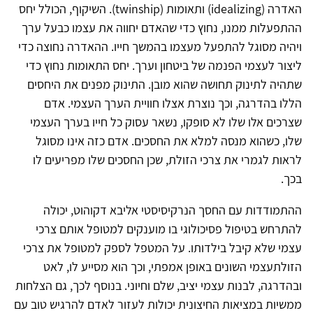
האדרה (idealizing) ותאומות (twinship). השיקוף, הכולל יחס
ההתפעלות ממנו, נחוץ כדי שהאדם יחווה את עצמו כבעל ערך
ויהיה מסוגל להתפעל מעצמו בהמשך חייו. ההאדרה נחוצה כדי
ליצור לעצמי הפנמה של ביטחון וערך. יחס התאומות נחוץ כדי
שתהיה לתינוק תחושה שהוא מובן. התינוק מפנים את היחסים
הללו בהדרגה, וכך נוצרת אצלו חוויית הערך העצמי. אדם
שצרכים אלו שלו לא סופקו, נשאר עסוק כל חייו בערך העצמי
שלו, כשהוא מנסה למלא את החסכים. אדם כזה אינו מסוגל
לראות לגמרי את צרכי הזולת, שכן החסכים שלו מפריעים לו
בכך.
ההתמודדות עם החסך הנרקיסיסטי אליבא דקוהוט, יכולה
להתרחש בטיפול פסיכולוגי בו מוענקים למטופל אותם צרכי
עצמי שלא קיבל בילדותו. על המטפל לספק למטופל את צרכי
הזולתעצמי השונים באופן אמפתי, וכך הוא מסייע לו, לאט
ובהדרגה, לבנות עצמי יציב, שלם וחיוני. בנוסף לכך, גם הצלחות
ממשיות במציאות החיצונית יכולות לעזור לאדם להרגיש טוב עם