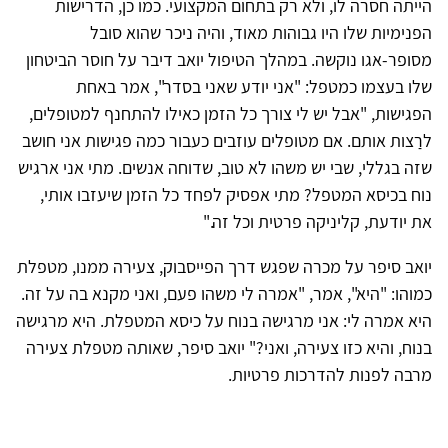
הייתה חסרה לו, ולא רק בתחום המקצועי. כמו כן, הדרישות
הפנימיות שלו היו גבוהות מאוד, והיה ניכר שהוא סובל
מסופר-אגו נוקשה. במהלך הטיפול יואב דיבר על חוסר הביטחון
שלו בעצמו כמטפל: "אני יודע שאני בסדר", אמר באחת
הפגישות, "אבל יש לי צורך כל הזמן כאילו להתחנף למטופלים,
לרַצות אותם. אם מטופלים עוזבים כעבור כמה פגישות אני חושב
שזה בגללי, שבי יש משהו לא טוב, שדוחה אנשים. מתי אני ארגיש
נוח בכיסא המטפל? מתי אפסיק לפחד כל הזמן שיעזבו אותי,
את יודעת, קליניקה פרטית וכל זה."
יואב סיפר על מכרה שפגש דרך הפייסבוק, צעירה ממנו, מטפלת
כמוהו: "היא", אמר, "אמרה לי משהו פעם, ואני מקנא בה על זה.
היא אמרה לי: אני מרגישה בנוח על כיסא המטפלת. היא מרגישה
בנוח, והיא כזו צעירה, ואני?" יואב סיפר, שאותה מטפלת צעירה
מרבה לפנות להדרכות פרטיות.