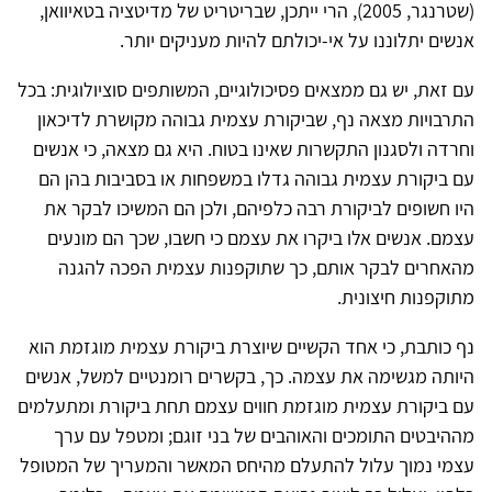
(שטרנגר, 2005), הרי ייתכן, שבריטריט של מדיטציה בטאיוואן,
אנשים יתלוננו על אי-יכולתם להיות מעניקים יותר.
עם זאת, יש גם ממצאים פסיכולוגיים, המשותפים סוציולוגית: בכל
התרבויות מצאה נף, שביקורת עצמית גבוהה מקושרת לדיכאון
וחרדה ולסגנון התקשרות שאינו בטוח. היא גם מצאה, כי אנשים
עם ביקורת עצמית גבוהה גדלו במשפחות או בסביבות בהן הם
היו חשופים לביקורת רבה כלפיהם, ולכן הם המשיכו לבקר את
עצמם. אנשים אלו ביקרו את עצמם כי חשבו, שכך הם מונעים
מהאחרים לבקר אותם, כך שתוקפנות עצמית הפכה להגנה
מתוקפנות חיצונית.
נף כותבת, כי אחד הקשיים שיוצרת ביקורת עצמית מוגזמת הוא
היותה מגשימה את עצמה. כך, בקשרים רומנטיים למשל, אנשים
עם ביקורת עצמית מוגזמת חווים עצמם תחת ביקורת ומתעלמים
מההיבטים התומכים והאוהבים של בני זוגם; ומטפל עם ערך
עצמי נמוך עלול להתעלם מהיחס המאשר והמעריך של המטופל