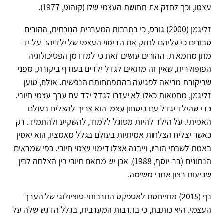
עצמו, וכך לחזק את תחושת העצמי שלו (קוהוט, 1977).
זליגמן (2000) גורס, כי בתרבות המערבית הנוכחית, ההורים
סבורים כי עליהם לחזק את הדימוי העצמי של ילדיהם על ידי
מתן מחמאות. ההורים עושים זאת כי למדו מן הפסיכולוגיה
הפופולרית, שאין זה מתאים לגדל ילדים בעודף ביקורת, מפני
שביקורת מביאה לפגיעה בהתפתחותם הנפשית. אולם, טוען
זליגמן, מחמאות כאלו לא יעזרו לגדל ילד עם ערך עצמי חיובי.
כדי שהילד יגדל עם ביטחון עצמי הוא צריך להצליח בעולם
האמיתי. על הילד להיות מסוגל ללמוד, להשקיע ולהתמיד. רק
כאשר יצליח הצלחות אמיתיות בעולם בגלל מאמציו, הוא יאמין
באמת לשבחי הוריו, וייבנה אצלו דימוי עצמי חיובי. כפי שמראים
הנתונים (בר-יוסף, 1988), אכן יש מתאם חיובי בין הצלחה לבין
שביעות רצון אחרי משימה.
נף (2015) מתייחסת לאספקט התרבותי-סוציולוגי של הערך
העצמי. היא כותבת, כי בתרבות המערבית, בגלל הדגש שלה על