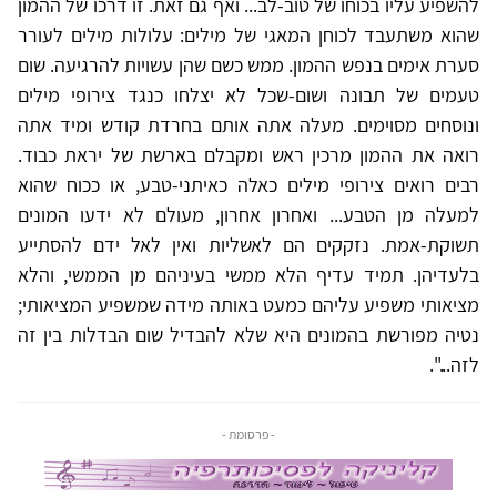
להשפיע עליו בכוחו של טוב-לב... ואף גם זאת. זו דרכו של ההמון
שהוא משתעבד לכוחן המאגי של מילים: עלולות מילים לעורר
סערת אימים בנפש ההמון. ממש כשם שהן עשויות להרגיעה. שום
טעמים של תבונה ושום-שכל לא יצלחו כנגד צירופי מילים
ונוסחים מסוימים. מעלה אתה אותם בחרדת קודש ומיד אתה
רואה את ההמון מרכין ראש ומקבלם בארשת של יראת כבוד.
רבים רואים צירופי מילים כאלה כאיתני-טבע, או ככוח שהוא
למעלה מן הטבע... ואחרון אחרון, מעולם לא ידעו המונים
תשוקת-אמת. נזקקים הם לאשליות ואין לאל ידם להסתייע
בלעדיהן. תמיד עדיף הלא ממשי בעיניהם מן הממשי, והלא
מציאותי משפיע עליהם כמעט באותה מידה שמשפיע המציאותי;
נטיה מפורשת בהמונים היא שלא להבדיל שום הבדלות בין זה
לזה...".
- פרסומת -