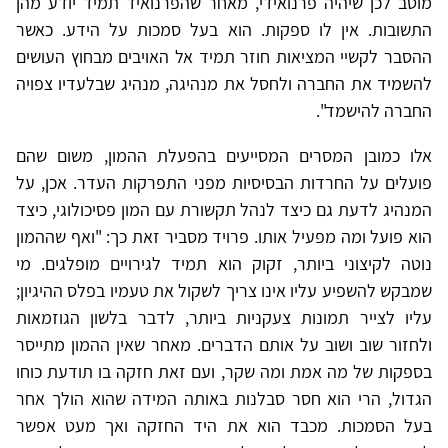
מוטב לכן שיהיה פרנואידי, מאחר שהפרנואיד תמיד יודע מהן
התשובות. אין לו ספקות. הוא בעל סמכות על הידע. כאשר
ההסבר לקשיי המציאות חוזר תמיד אל האויבים מבחוץ העושים
להשמיד את החברה ולחסל את מנהיגה, מנהיג שבלעדיו צפויה
החברה להישמד".
אלו כמובן המסרים המסייעים בהפעלת ההמון, משום שהם
פועלים על החרדות הבסיסיות מפני התפרקות העדר. אכן, על
המנהיג לדעת גם כיצד לנהל תקשורת עם המון פסיכולוגי, כיצד
הוא פועל ומה מפעיל אותו. פרויד מסביר זאת כך: "ואף שההמון
נוטה לקיצוני ביותר, זקוק הוא תמיד לגירויים מופלגים. מי
שמבקש להשפיע עליו אינו צריך לשקול את טעמיו בפלס ההיגיון;
עליו לצייר תמונות צעקניות ביותר, לדבר בלשון הגוזמאות
ולחזור שוב ושוב על אותם הדברים. מאחר שאין ההמון מתייסר
בספקות של מה אמת ומה שקר, ועם זאת חזקה בו תודעת כוחו
הגדול, הרי הוא חסר סבלנות באותה המידה שהוא הולך אחר
בעל הסמכות. מכבד הוא את היד החזקה ואך מעט אפשר