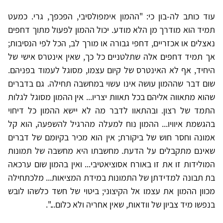
עוד כותב לה-בון כי: "ההמון אימפולסיבי, הפכפך, גרי. כמעט
תמיד הוא מודרך מן הלא מודע. יכול ההמון לפעול מתוך דחפים
נאצלים או אכזריים, דחפי גבורה או מורך לב, הכל לפי הנסיבות;
אך תמיד דחפים אלה שתלטניים כל כך, שאין אינטרס אישי של
היחיד, אף לא האינטרס של קיום עצמו, מסוגל לעמוד בפניהם.
שום דבר שההמון עושה אינו עשוי במחשבה תחילה. גם בדברים
שהוא מתאווה אליהם בכל תאוות יצריו... אין ההמון מסוגל לגלות
התמד של רצון. ובהתאוו לדבר מה לא יישא ההמון כל דיחוי
בהגשמת איוויו... ההמון נוח למעלה מהרגיל להשפעה, הוא קל
אמונה וחסר חוש של ביקורת; אין הוא מכיר בקיומם של דברים
שאינם מתקבלים על הדעת. מחשבתו היא מחשבה של תמונות
המולידות זו את זו באורח אסוציאטיבי... ואין בהמון שום ערכאה
בת תבונה למדידתן של התמונות במידת המציאות... מלכתחילה
מכוון ההמון את עצמו אל הקיצוני; ביטוי של חשד כלשהו לובש
בנפשו מיד צביון של וודאות, שאין אחריה ולא כלום...".