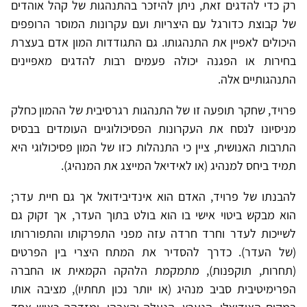
רק כדי להדגים זאת, ניתן להיזכר בהתנהגות של קהל אוהדים
של קבוצת כדורגל עם היצריות ועם עקרונות המוסר הרופפים
היכולים לאפיין את התנהגותו. גם התגודדות המון אדם בעצרת
בחירות או הפגנה יכולה פעמים רבות להדגים מאפיינים
התנהגותיים אלה.
פרויד, שחקר תופעה זו של התנהגות רגרסיבית של ההמון כחלק
מניסיונו לנסח את העקרונות הפסיכולוגיים העומדים בבסיס
התרבות האנושית, ציין כי התנהלות כזו של המון פסיכולוגי היא
תמיד ביחס למנהיג (או לאידיאל המייצג את המנהיג).
להבנתו של פרויד, האדם הוא אינדיבידואל אך גם חיית עדר;
הוא מבקש ביטוי אישי בו הוא בולט בתוך העדר, אך זקוק גם
לשייכות לעדר וחרד חרדה עזה מפני התפרקותו והתפוררותו
(של העדר). כדרך להסדיר את המתח היצרי בין הפרטים
(תחרות, תוקפנות), מתמקמת הלהקה הקמאית או החברה
הפרימיטיבית סביב מנהיג (או יותר נכון תחתיו), מציבה אותו