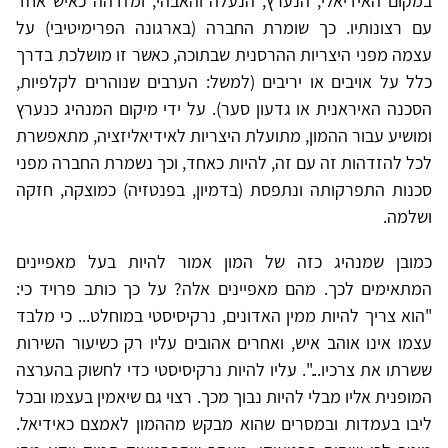
במקום האידיאלי, הנערץ, הנעלה והאבהי, ומזדהה כאיש אחד
עם רצונותיו. כך שומרת החברה (בארגונה הפרימיטיבי) על
עצמה מפני היצריות ההרסנית שבתוכה, כאשר זו מושלכת בדרך
כלל על אויבים או יריבים (למשל: הערבים שנוהרים לקלפיות,
הסכנה האיראנית או גדעון סער). על ידי מיקום המנהיג כנערץ
ומושיע עבור ההמון, מתועלת היצריות לאידיאליזציה, מתאפשרת
לכל להזדהות זה עם זה, להיות כאחד, וכך נשמרת החברה מפני
סכנות התפרקותה ונתפסת (בדמיון, בפנטזיה) כמוצקה, חזקה
ושלמה.
כמובן שמנהיג כזה של המון אמור להיות בעל מאפיינים
המתאימים לכך. מהם מאפיינים אלה? על כך כותב פרויד כי:
"הוא צריך להיות ממין האדונים, נרקיסיסטי במוחלט... כי מלבד
עצמו אינו אוהב איש, ואחרים אהובים עליו רק כשיעור השירות
ששרתו את צרכיו...". עליו להיות נרקיסיסטי כדי לחשוק בהערצה
המופנית אליו מבלי להיות נבוך מכך. רצוי גם שיאמין בעצמו ובכל
ליבו בעמדות ובמסרים שהוא מבקש מההמון לאמצם כאידיאל.