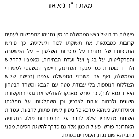
מאת ד"ר גיא אור
פעולות רבות של ראש הממשלה בנימין נתניהו מתפרשות לעתים
קרובות כמבטאות את תשוקתו לכוח ולשליטה. כך פורשו
התקפותיו של נתניהו על מוסדות השלטון – על המשטרה
והפרקליטות, על בג"ץ ועל ועדת הבחירות; מאמציו להחליש
ולרדד מוסדות כמו מבקר המדינה, הייעוץ המשפטי למשרדי
הממשלה, ואף את משרדי הממשלה עצמם (רכישת שלוש
הצוללות הנוספות בלי עבודת מטה עם הצבא ומשרד הבטחון
היא דוגמא לכך). כך פורש מאבקו להחליש את גופי התקשורת
השונים ולרתום אותם לצרכיו; וכן השתלטותו על מפלגתו
ומוסדותיה, כשהוא מדכא כל ניסיון לשיח פתוח, להבעת עמדות
השונות מדעותיו, שלא לדבר על התמודדות מולו. בתקופה
האחרונה פורשו פעולות כגון אלה גם כדרך להשגת חסינות מפני
כתבי האישום נגדו, העומדים בפתח.