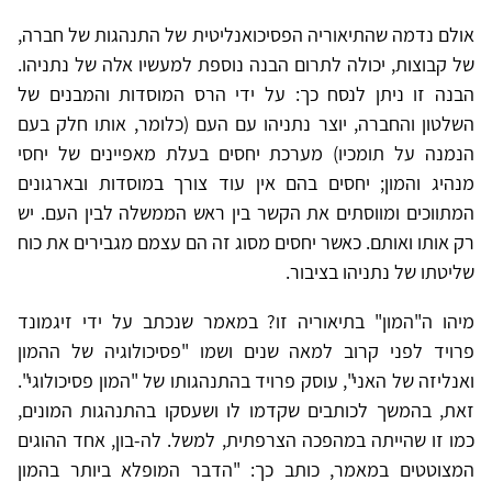
אולם נדמה שהתיאוריה הפסיכואנליטית של התנהגות של חברה,
של קבוצות, יכולה לתרום הבנה נוספת למעשיו אלה של נתניהו.
הבנה זו ניתן לנסח כך: על ידי הרס המוסדות והמבנים של
השלטון והחברה, יוצר נתניהו עם העם (כלומר, אותו חלק בעם
הנמנה על תומכיו) מערכת יחסים בעלת מאפיינים של יחסי
מנהיג והמון; יחסים בהם אין עוד צורך במוסדות ובארגונים
המתווכים ומווסתים את הקשר בין ראש הממשלה לבין העם. יש
רק אותו ואותם. כאשר יחסים מסוג זה הם עצמם מגבירים את כוח
שליטתו של נתניהו בציבור.
מיהו ה"המון" בתיאוריה זו? במאמר שנכתב על ידי זיגמונד
פרויד לפני קרוב למאה שנים ושמו "פסיכולוגיה של ההמון
ואנליזה של האני", עוסק פרויד בהתנהגותו של "המון פסיכולוגי".
זאת, בהמשך לכותבים שקדמו לו ושעסקו בהתנהגות המונים,
כמו זו שהייתה במהפכה הצרפתית, למשל. לה-בון, אחד ההוגים
המצוטטים במאמר, כותב כך: "הדבר המופלא ביותר בהמון