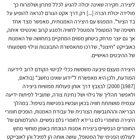
ליצירה. חקירה שאינה יכולה להגיע לכלל פתרון ושלמרות כך
מולידה יכולת הכרה [...] רק דרך אקט הגורם לנראה להופיע על
בד הציור". המפגש עם היצירה האמנותית, מאפשר מצד אחד
חשיפה של המטופל והמטפל לחוויה ולמגע קרוב ואינטימי איתה,
אך גם יוצר מרחק ביטחון מסוים המתקיים בתחושה של האמנות
כאובייקט "חיצוני", שדרכו מתאפשרת התבוננות וגילוי משמעותי
של ההיבטים האישיים.
היצירה מעצם טיבעה משמשת ככלי לביטוי הקודם לרוב לידיעה
המודעת, ולכן היא מאפשרת ל"ידוע שאינו נחשב" (בולאס,
[1987] 2000) לבצבץ דרך אותן פעולות ממשיות ביצירה
ולאפשר תהליך של גילוי ושל נתינת צורה, שתוביל לפיתוח ידיעה
עצמית מושתתת חוויה בכאן ועכשיו בפגישות בטיפול. במהלך
הבריאה וההתגבשות הצורנית של עבודת האמנות, הופכים חומרי
היצירה מחומרי גלם גרידא לחומרי גלם נפשיים. התגלמותם של
החומרים הנפשיים ביצירת אמנות הנוכחת באופן מוחשי מחוץ
לעולמו הפנימי של המטופל, עושה אותה הן למיכל והן לאובייקט