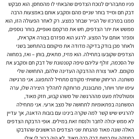
פניו מתבהרים לנוכח הצדפים שהבאתי לו מהמחסן. הוא מבקש
דבק חם ומייד בוחר שניים מהם ומקבע אותם באמצעות הרבה
ממנו במרכזו של הנייר שבחר כמצע. רק לאחר הפעולה הזו, הוא
ממשש את יתר הצדפים, חש את מרקמם ואופיים, בוחר נוספים,
ומפזר אותם על המצע. לרגע הוא מפזרם בצורה אקראית,
ולאחר מכן בודק בדיקה מדודה את מיקומם בהתחשב בשני
הצדפים שקובעו בתחילה. הוא מזיז, מתאים, בוחן – ואז, במחווה
של הסכמה, זולף עליהם טיפה קטנטונת של דבק חם ומקבע את
מקומם. לאור צורת ההדבקה העדינה שלהם, התחושה שלי
משתנה. הריחוק שחוויתי מקודם מתחיל להתפוגג. אני מרגישה
עימו יותר ויותר, מתבוננת, מרותקת לתהליך היצירה שלו, ערה
ומטולטלת מעט מההרגשה של משהו קבוע, חזק מאוד,
המשתנה בפתאומיות לתחושה של מצב ארעי. אני מתחילה
להרגיש שיש קשר למה שקרה בינינו עם בובות הדאגה, אך עדיין
לא ממש יכולה לחבר ולנסח זאת במילים. אופי הדבקת הצדפים
האלה שונה מאוד מהנחת שני הצדפים הראשונים שהודבקו
בחוזקה עם כמות דבק רבה מאוד. לא היה ברור לי אילו