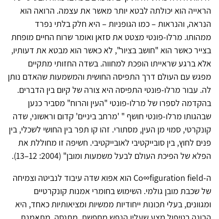
הראייה הוא יכולתה לבטא יותר מאשר את עצמה. הרואה הוא
הנראה, והנראות – כמו הגופניות – היא חלק בלתי נפרד
ממהותו. מרלו-פונטי מצטט את סזאן ואומר שרוח החיים מופחת
בצייר כאשר הוא "חושב בציור", לא כאשר הוא מבטא את דעותיו,
אלא ברגע שראייתו הופכת למחווה. בשדה החזותי מתקיים
מפגש עם העולם דרך התפיסה החושית והמשמעות שהאדם נותן
לה. עבור מרלו-פונטי התפיסה היא צורה של קיום בין הדברים.
בהקדמה לספרו של מרלו-פונטי "העין והרוח" מסביר כנען
שבהגותו מרלו-פונטי חושף " 'מרחב ביניים' קדום וראשוני, שדה
קונקרטי, סמוי מן העין, מסתורי. זהו קו תפר בין החושי לשכלי, בין
פנים לחוץ, בין סובייקטיבי לאובייקטיבי. חשיפה זו מחוללת את
הפלא של הפיכת העולם לבעל משמעות ומובן" (2004: 12–13).
ה-Co∞figuration field הוא אפוא שדה עיבוד לנביטה וצמיחה
של שכבת מובן גולמי. השימוש בחומרי אמנות קונקרטיים
ומגוונים, בעלי תכונות ייחודיות ממשיות ומציאותיות כאחד, היא
הבונה בטיפול מצע שעליו הנפש מחפשת, מתנסה, מתאמנת,