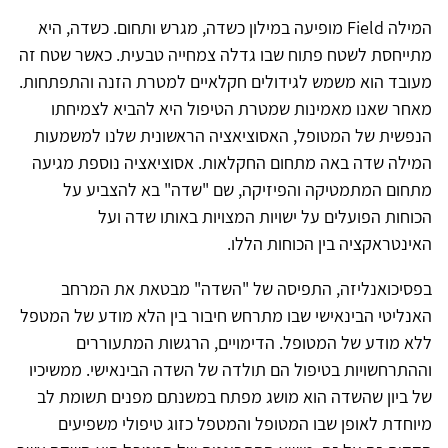
המילה Field מופיעה במילון כשדה, מגרש ותחום. כשדה, היא
מתייחסת לשטח פתוח שבו גדלה צמחייה טבעית. כאשר שטח זה
מעובד הוא משמש לגידולים חקלאיים למטרת הזנה והתפתחות.
מאחר שאנו מאמינות שמטרת הטיפול היא להביא לצמיחתו
הנפשית של המטופל, האסוציאציה הראשונית שלנו למשמעות
המילה שדה באה מתחום החקלאות. אסוציאציה נוספת מגיעה
מתחום המתמטיקה והפיזיקה, שם "שדה" בא להצביע על
הכוחות הפועלים על ישויות המצויות באותו שדה ועל
האינטראקציה בין הכוחות הללו.
בפסיכואנליזה, התפיסה של "השדה" מבטאת את המרחב
האנליטי הבינאישי שבו מתרחש חיבור בין הלא מודע של המטפל
ללא מודע של המטופל. הדימויים, הרגשות המתעוררים
וההתרחשויות בטיפול הם תולדה של השדה הבינאישי. ממשיכיו
של ביון שהשדה הוא מושג מפתח במשנתם מפנים תשומת לב
מיוחדת לאופן שבו המטופל והמטפל כזוג טיפולי משפיעים