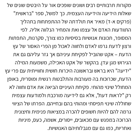
מקורות תרבותיים רבים ושונים שופכים אור על היבטים שונים של
שאלות הידיעה והידיעה העצמית. כך למשל, ספר "בראשית"
(פרקים א-ד) מאיר את תולדתה של ההתפתחות בתהליך
התוודעות האדם אל עצמו ואת והמחיר הנלווה אליה. לפי
המסופר, תכונות אנושיות בסיסיות כמו צורך, סקרנות, התפתות
ורצון לדעת גרמו לאדם ולחווה לאכול מן הפרי האסור של עץ
הדעת – אקט שהוביל לפקיחת עיניהם אך גזר עליהם גם את
הגירוש מגן עדן. בהקשר של אקט האכילה, משמעות המילה
"ידיעה" היא בראש ובראשונה היכרות חושית וחווייתית עם פרי עץ
הדעת, שכרוכות בה מעורבות והתלבטות רגשית ומוסרית, באופן
המחולל שינוי מהותי. פקיחת העיניים הביאה את אדם וחווה לא
רק "לראות דעת", אלא גם לידיעה מורכבת ולמודעות עצמית
שחוללה שינוי תפיסתי ומהותי בהם ובחייהם. הפרתו של הציווי
גרמה להם להיות חשופים להכרה במציאות פנימית וחיצונית
הכרוכה במפגש עם מכאובים, ייסורים, אשמה, כעס, מיניות
ואחריות, כמו גם עם מגבלותיהם האנושיות.