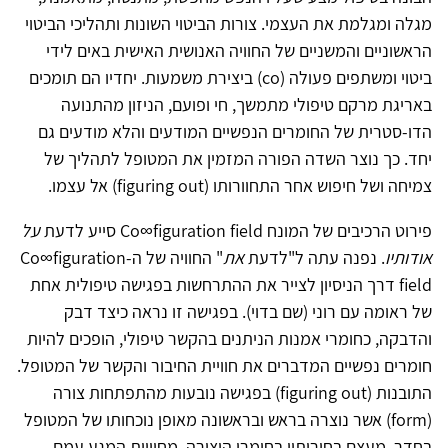
מגלה ומגלמת את העצמי. צורות הביטוי השונות ותהליכי הביטוי
הראשוניים והמשניים של החוויה האנושית האישית באים לידי
ביטוי ומשתפים פעולה (co) ביצירת משמעות. יחדיו הם תומכים
באריגת מרקם טיפולי מתמשך, חי ופועם, הניזון מהתנועה
הדו-סטרית של החומרים הנפשיים המודעים והלא מודעים גם
יחד. כך נוצר השדה הפורה המזמין את המטופל לתהליך של
צמיחה ושל חיפוש אחר התחוורותו (figuring out) אל עצמו.
פירוט הרכיבים של המונח Co∞figuration field סייע לדעת
על
אודותיו
. נפנה עתה ל"לדעת
את
" החוויה של ה-Co∞figuration
field דרך הניסיון לצייר את ההתרחשות בפגישה טיפולית אחת
של ראומה עם רוני (שם בדוי). בפגישה זו נראה כיצד דבק
והדבקה, כחומרי אמנות הניתנים בהקשר טיפולי, הופכים להיות
חומרים נפשיים המדברים את חוויית החיבור והקשר של המטופל.
התובנות (figuring out) בפגישה נובעות מהתפתחות צורה
(form) אשר נוצרה בראש ובראשונה מאופן נוכחותו של המטופל
בחדר, מעצם בחירותיו בחומרי היצירה, מחוויית המגע עמם