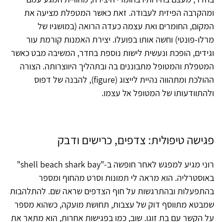
ומהקרבה הפיזית לעבודה. זאת כאשר המטפלת מציעה את
המקום, החומרים ואת עצמה כעדה הרואה (במושגיו של
מרלו-פונטי) וחשה אותו בפועלו. יצירת האמנות קורמת עור
וגידים, הופכת ונעשית לישות נוספת בחדר, המשיבה מבט כאשר
המטפלת והמטופל מתבוננים בה ובתהליך היווצרותה. הצורה
ההולכת ומתהווה נהיית לייצוג (figure), להבנה של דפוס
ולהתוודעותו של המטופל אל עצמו.
פגישה טיפולית: צדפים, כרישים ודבק
רוני מגיע למפגש לאחר חופשה ב-"shell beach shark bay"
באוסטרליה. הוא מראה לי תמונות וסרט מהחוף ומספר
בהתפעלות ובהתרגשות על חוף הצדפים שראה שם. להתלהבות
שמבטא מתווסף דוק של עצבות, תחושת מועקה, כשהוא מספר
על הקשר עם בת זוגו. שוב, כמו בפגישות אחרות, הוא מתאר את