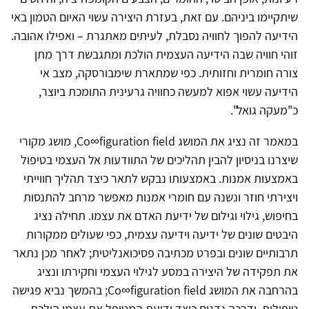
שיתקיימו ביניהם. עם זאת, בעזרת היצירה עשוי האיום הטמון באי
הידיעה להפוך לחוויה נסבלת, לעיתים מאתגרת – ואפילו אהובה.
זוהי חוויה שבה הידיעה העצמית הולכת ומתגבשת דרך מתן
צורה חומרית וחזותית. כפי שמתארת שימבורסקה, מצב אי
הידיעה עשוי אפוא למעשה כחוויה גרעינית התומכת ביוצר,
כ"מעקה גואל".
במאמר זה נציג את המושג Co∞figuration field, מושג מקורי
שיצרנו בניסיון להבין תהליכים של התוודעות אל העצמי בטיפול
באמצעות אמנות. באמצעותו נבקש לתאר כיצד תהליך חווייתי
ויצירתי חוזר ונשנה עם חומרי אמנות מאפשר מרחב להתנסות
בחיפוש, גילוי וגילום של ידיעת האדם את עצמו. תחילה נציג
היבטים שונים של ידיעה וידיעה עצמית, כפי שעולים ממקורות
תרבותיים שונים ובפרט מכתיבה פסיכואנליטית; לאחר מכן נתאר
את תפקידה של היצירה במסע לגילוי העצמי וחקירתו ונציג
בהרחבה את המושג Co∞figuration field; בהמשך נביא פגישה
טיפולית, ודרכה נדגים כיצד ידיעת המטופל את עצמו הולכת