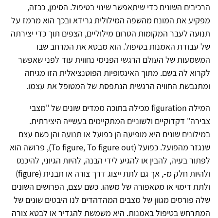
הרכיבים השונים כדי שיתאפשר שינוי בטיפול. הסימן, ככזה,
מפקיע את המונח מהשפה המילולית גרידא ובכך הוא מרמז על
תנועה לעבר המקומות הטרום מילוליים, הצפים תוך כדי יצירתה
של עבודת האמנות בטיפול. הוא מבטא את המרחב שבו
המשמעות של העולם הרגשי הפנימי נחווית עוד לפני שאפשר
לקרוא לה בשם. מתוך האינסופיות הפוטנציאלית הזו מגיחה
ומתגבשת החוויה הרגשית הנתפסת של המטופל את עצמו.
המילה figuration מכילה בתוכה ממדים שונים של "מצבי
צבירה" דקדוקיים ולשוניים המתקיימים בעשייה היצירתית.
במילונים שונים היא מופיעה הן כפועל או תנועה והן כשם עצם
שנגזר מהפועל. כפועל (To figure, To figure out), פרושה הוא
לפתור בעיה, להבין או להגיע לידי הבנה, להיות הגיוני, להיכנס
ולהיות חלק מ-, אך גם לתת ייצוג דרך צורה או תבנית (figure)
ולתת דימוי או מטאפורה של משהו. כשם עצם, הפרושים השונים
שלה פורסים מגוון של מצבים המהדהדים לנו היבטים שונים של
המתרחש בטיפול באמנות. היא משמשת להגדיר או לבטא צורה