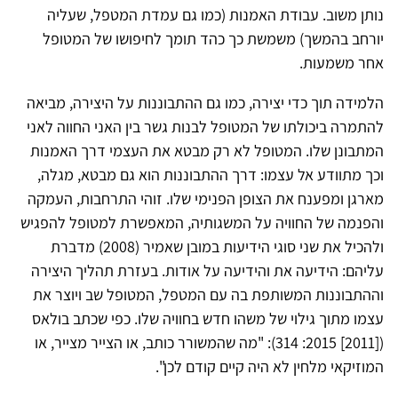
נותן משוב. עבודת האמנות (כמו גם עמדת המטפל, שעליה
יורחב בהמשך) משמשת כך כהד תומך לחיפושו של המטופל
אחר משמעות.
הלמידה תוך כדי יצירה, כמו גם ההתבוננות על היצירה, מביאה
להתמרה ביכולתו של המטופל לבנות גשר בין האני החווה לאני
המתבונן שלו. המטופל לא רק מבטא את העצמי דרך האמנות
וכך מתוודע אל עצמו: דרך ההתבוננות הוא גם מבטא, מגלה,
מארגן ומפענח את הצופן הפנימי שלו. זוהי התרחבות, העמקה
והפנמה של החוויה על המשגותיה, המאפשרת למטופל להפגיש
ולהכיל את שני סוגי הידיעות במובן שאמיר (2008) מדברת
עליהם: הידיעה את והידיעה על אודות. בעזרת תהליך היצירה
וההתבוננות המשותפת בה עם המטפל, המטופל שב ויוצר את
עצמו מתוך גילוי של משהו חדש בחוויה שלו. כפי שכתב בולאס
([2011] 2015: 314): "מה שהמשורר כותב, או הצייר מצייר, או
המוזיקאי מלחין לא היה קיים קודם לכן".