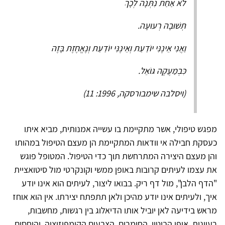
לֹא אַחַת נִתְּנָה לְכָךְ
תְּשׁוּבָה רְעוּעָה.
וַאֲנִי אֵינֶנִּי יוֹדַעַת וְאֵינֶנִּי יוֹדַעַת וְנֶאֱחֶזֶת בָּזֶה
כִּבְמַעֲקֶה גּוֹאֵל.
(ויסלבה שימבורסקה, 1996: 11)
מפגש טיפולי, אשר מתקיימת בו עשייה אמנותית, מביא איתו
כעסקת חבילה אי וודאות המתקיימת הן מעצם הטיפול במהותו
והן מעצם היצירה המתרחשת תוך כדי הטיפול. המטופל פוגש
את עצמו לעיתים קרובות באופן ממשי וקונקרטי מול סיטואציית
"הדף הלבן", מול דף ריק. בבואו ליצור, לעיתים הוא אינו יודע
איך, ולעיתים אינו יודע מהיכן ולאן תתפתח יצירתו. אין הוא אוחז
מראש בידיעה לאן יוביל אותו הדיאלוג בין רגשות, מחשבות,
רעיונות, אופן הביטוי, החומרים, הצבעים הקומפוזיציה, והיחסים