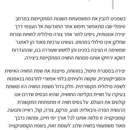
כשפנינו להבין את המשמעויות השונות המתקיימות במרחב
טיפולי שבו מתאפשר חיפוש אחר התוודעות אל העצמי דרך
יצירה אמנותית, ניסינו לתור אחר צורה מילולית לחוויות וצורות
שחלקן אינו מילולי במהותו. נעשינו ערניות מאוד הן לאתגר
שמשימה זו הציבה בפנינו והן לחשש שעוררה בנו, שההגדרות
דווקא ירחיקו אותנו ממהות החוויה המתקיימת ביצירה.
יצירה במסגרת טיפול, במהותה, מייצגת את שפת החוויה האישית
והסובייקטיבית, שקשה ולעיתים בלתי אפשרי לתרגמה בנאמנות
לשפה מילולית תקשורתית. חלק גדול משפת החוויה הזו מושתת
בעיקרו על חוויית הקליטה החושית, שהיא הבסיס שדרכו אנו
קולטים את העולם. על בסיס חוויה זו מתפתחת התקשורת
הרגשית הפרה-ורבאלית: מגע, מרקם, צורה, קול, ראייה ותנועה.
קומוניקציה זו מלווה אותנו לכל אורך ימי חיינו, ומהווה נדבך
מאוד משמעותי בחוויה שלנו. לעומת זאת, בשפת הקומוניקציה