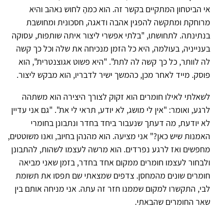
אי הביטחון המתקיים בקשר זה. הוא כמהַ לחוש נאהב והיא
מרוחקת ומתקשה להפגין אהבה ודאגה, חסכונית ומחושבת
בנתינתה. לתחושתו, "בלתי אפשרי ליצור איתה שותפות, עסוקה
בענייניה, בעולמה, היא כל הזמן מנכיחה את שלה וכל כך קשה
לה לוותר, כל כך קשה לה לתת". "היא פשוט אגוצנטרית", הוא
פוסק. מייד לאחר מכן, כהמשך ישיר לדבריו, הוא מבקש ליצור.
לשאלתי לאילו חומרים הוא זקוק לצורך היצירה הוא משתהה
לרגע, ואומר: "אין לי מושג, לא יודע, תראי לי את". "גם אני עדיין
לא יודעת, מה דעתך שנעבור ביחד בחדר ונתבונן בחומרי
האמנות שיש כאן?" אני מציעה. הוא מהנהן בחיוב, ואנו משוטטים,
מחפשים ואז לרגע נפרדים. הוא מרשה לעצמו לשהות, להתבונן
ולבחור לעצמו חומרים ממקום אחד בחדר, בזמן שאני מביאה
חומרים שונים מהמחסן. צדפים שמצאתי שם תפסו את תשומת
לבי, התקשרו למקום שממנו חזר זה עתה. אני מניחה אותם בין
שאר החומרים שהבאתי.