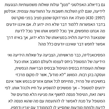
גם בדיאלוג האפלטוני "מנון" עולות שאלות משמעותיות הנוגעות
לידיעה, שגם להן השלכות חשובות על התוודעות עצמית: אפלטון
(1997: 430) מעלה את הפרדוקס שמנון מציב בפני סוקרטס
בדבר האפשרות ללמוד דבר שלא היה ידוע לו. אם איננו יודעים
מה אנחנו מחפשים, איך נוכל לחפש אותו ואיך נוכל לדעת
שמצאנו? הידיעה תלויה במציאותו של הלא ידוע, אך באיזו דרך
אפשר לחפש דבר שאיננו יודעים כלל מהו?
הפסיכואנליזה, כבר מראשיתה, הצביעה על שאלות הידיעה ואי
הידיעה של המטופל ביחס לעצמו ולעולם הסובב אותו כעל
שאלות העומדת בבסיס הטיפול ובבסיס הבריאות הנפשית,
ועסקה בהן רבות. המושג "לא מודע”, אשר לו מקום מרכזי
בחשיבתו של פרויד, מתייחס לכל אותם אזורים בנפש אשר אינם
ידועים למטופל – אך ממשיכים להשפיע על חייו ולנהל אותו. לפי
גישה זאת, הטיפול מנסה לחשוף את מניעיו הלא מודעים של
המטופל על מנת לאפשר לו להתעמת עם מה שהוא מנסה לא
לדעת ולפתח מודעות שתסייע לו להתמודד עם יצריו ודחפיו.