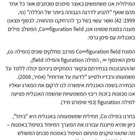
המילולית אנו משתמשים באוצר סימנים מוכתבים אשר כל אחד
מהם שואף "להגיע לדרגה הגבוהה ביותר של הכללה" (נוי,
1999: 42) ואשר עשוי בשל כך להרחיקנו מהחוויה. לבסוף מצאנו
מענה במונח שטווינו אנו, Co∞figuration field, המשלב מילים
באנגלית עם סימן גרפי.
המונח Co∞figuration field מורכב מחלקים שונים (המילה co,
סימן האינסוף ∞ , המילה figuration והמילה field),
שההתבוננות בבחירתם ובקשר המתקיים ביניהם יכולה ללמד על
משמעותו ורבדיו ולסייע "לדעת על אודותיו" (אמיר, 2008).
הבחירה בשפה האנגלית איפשרה לנו לרקום את המארג שאליו
אנו מכוונות בזכות ריבוי המשמעויות שהשפה האנגלית מציעה
למילה figuration (כפי שיפורט מיד).
בחרנו במילה Co, תחילית שמשמעותה באנגלית היא "ביחד",
כיוון שהיא מייצגת עבורנו את המערך המיוחד בטיפול באמנות –
מה שתאורטיקנים מתחום הטיפול באמנות מכנים המשולש