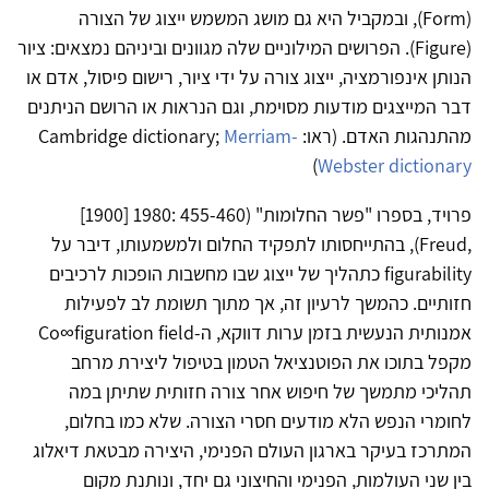
(Form), ובמקביל היא גם מושג המשמש ייצוג של הצורה
(Figure). הפרושים המילוניים שלה מגוונים וביניהם נמצאים: ציור
הנותן אינפורמציה, ייצוג צורה על ידי ציור, רישום פיסול, אדם או
דבר המייצגים מודעות מסוימת, וגם הנראות או הרושם הניתנים
מהתנהגות האדם. (ראו: Cambridge dictionary;
Merriam-
)
Webster dictionary
פרויד, בספרו "פשר החלומות" (455-460 :1980 [1900]
,Freud), בהתייחסותו לתפקיד החלום ולמשמעותו, דיבר על
figurability כתהליך של ייצוג שבו מחשבות הופכות לרכיבים
חזותיים. כהמשך לרעיון זה, אך מתוך תשומת לב לפעילות
אמנותית הנעשית בזמן ערות דווקא, ה-Co∞figuration field
מקפל בתוכו את הפוטנציאל הטמון בטיפול ליצירת מרחב
תהליכי מתמשך של חיפוש אחר צורה חזותית שתיתן במה
לחומרי הנפש הלא מודעים חסרי הצורה. שלא כמו בחלום,
המתרכז בעיקר בארגון העולם הפנימי, היצירה מבטאת דיאלוג
בין שני העולמות, הפנימי והחיצוני גם יחד, ונותנת מקום