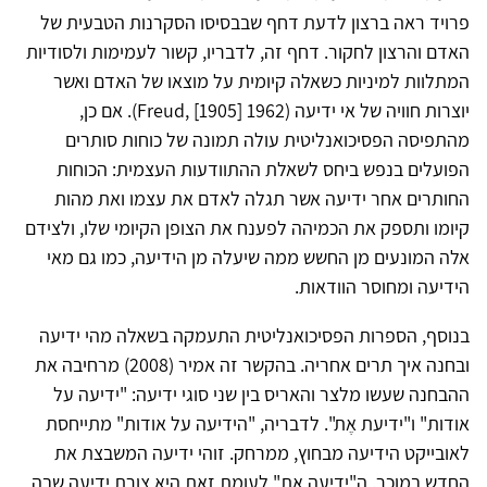
פרויד ראה ברצון לדעת דחף שבבסיסו הסקרנות הטבעית של
האדם והרצון לחקור. דחף זה, לדבריו, קשור לעמימות ולסודיות
המתלוות למיניות כשאלה קיומית על מוצאו של האדם ואשר
יוצרות חוויה של אי ידיעה (1962 [1905] ,Freud). אם כן,
מהתפיסה הפסיכואנליטית עולה תמונה של כוחות סותרים
הפועלים בנפש ביחס לשאלת ההתוודעות העצמית: הכוחות
החותרים אחר ידיעה אשר תגלה לאדם את עצמו ואת מהות
קיומו ותספק את הכמיהה לפענח את הצופן הקיומי שלו, ולצידם
אלה המונעים מן החשש ממה שיעלה מן הידיעה, כמו גם מאי
הידיעה ומחוסר הוודאות.
בנוסף, הספרות הפסיכואנליטית התעמקה בשאלה מהי ידיעה
ובחנה איך תרים אחריה. בהקשר זה אמיר (2008) מרחיבה את
ההבחנה שעשו מלצר והאריס בין שני סוגי ידיעה: "ידיעה על
אודות" ו"ידיעת אֶת". לדבריה, "הידיעה על אודות" מתייחסת
לאובייקט הידיעה מבחוץ, ממרחק. זוהי ידיעה המשבצת את
החדש במוכר. ה"ידיעה את" לעומת זאת היא צורת ידיעה שבה