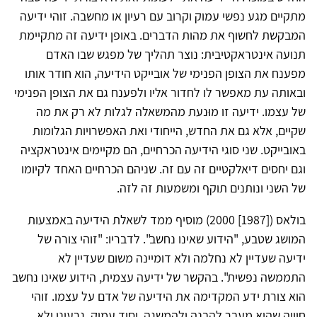
מתקיים מגע נפשי עמוק וקרוב עם רעיון או מחשבה. זוהי ידיעה
המבקשת לחשוף את מהות הדברים. באופן ידיעה זה מתקיימת
תנועה אינטראקטיבית: נוצר תהליך של מפגש שבו האדם
מפענח את הצופן הפנימי של אובייקט הידיעה, הוא חודר אותו
ובאותה עת מאפשר לו לחדור אליו ולפענח גם את הצופן הפנימי
של עצמו. ידיעה זו מוּנעת מהמשאלה לגלות לא רק את מה
שקיים, אלא גם את החדש, הייחודי ואת האפשרויות הגלומות
באובייקט. שני סוגי הידיעה הכרחיים, הם מקיימים אינטראקציה
וגם יחסים דיאלקטיים זה עם זה. שניהם הכרחיים האחד לקיומו
של השני ונותנים תוקף ומשמעות זה לזה.
בולאס ([1987] 2000) מוסיף ממד לשאלת הידיעה באמצעות
המושג שטבע, "הידוע שאינו נחשב". לדבריו: "זוהי צורה של
ידיעה שעדיין לא נחלמה ולא דומיינה משום שעדיין לא
התממשה נפשית". בהקשר של ידיעה עצמית, הידוע שאינו נחשב
הוא צורת ידע המקדימה את הידיעה של אדם על עצמו. זוהי
חוויה שהיא מעבר להבנה ולהמשגה, יסוד עמוק, גרעיני ולא