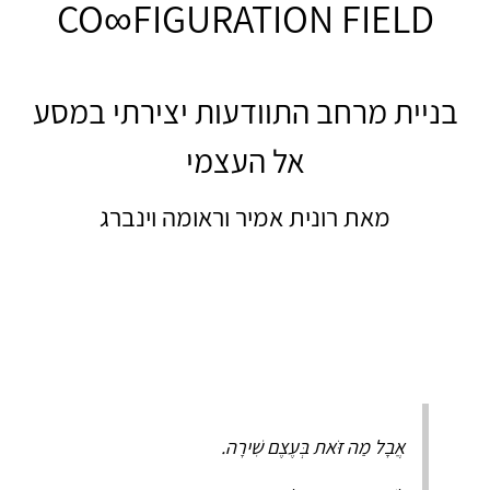
CO∞FIGURATION FIELD
בניית מרחב התוודעות יצירתי במסע
אל העצמי
מאת רונית אמיר וראומה וינברג
אֲבָל מַה זֹּאת בְּעֶצֶם שִׁירָה.