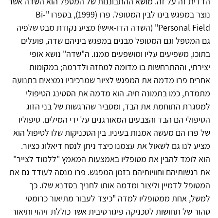
הדדית זה על זה. מושא ההתבוננות של המטפל הוא השדה אשר
נוצר במפגש בינו לבין המטופל. פרו (1999), בספרו "Bi-
Personal Field" (השדה הדו-אישי) מציע נקודת מבט שלפיה
גם המטפל וגם המטופל מבנים במפגש ביניהם שדה, פועלים
בתוכו, משפיעים עליו ומושפעים ממנו. ה"שדה" נושא אופי
יצירתי, וההתרחשות בו מדומה למחזה ולדרמה; במקומות
אחרים פרו מדמה את המפגש לציור שמרכיביו נמצאים בתנועה
מתמדת, כמו בתמונה חיה. הוא מדמה את הסטינג הטיפולי
למסגרת התוחמת את הבד, ומסביר שהרגשות של בני הזוג
הטיפולי הם הבד והצבעים המאורגנים על ידי המילים. טיפוליו
של פרו הם מעשה אמנות בעיניו. בין הטכניקות שלו לטיפול הוא
מציע לנו גם לשאול את עצמנו כיצד ניתן לנסח דיאלוג כציור.
הוא לומד להבין את מטופליו באמצעות המאמץ "ללמוד לצייר"
את רגשותיהם וחוויותיהם בזמן המפגש. פרו מנסה לעודד גם את
המטופל לדמיין וליצור ומדמה אותו לחניך בסדנא שלו. כך
למשל, אחת ממטופליו למדה "כיצד לעבור מתיאור כרומטי
טהור של תחושות לטכניקה פיגורטיבית אשר כוללת זיהוי ותיאור