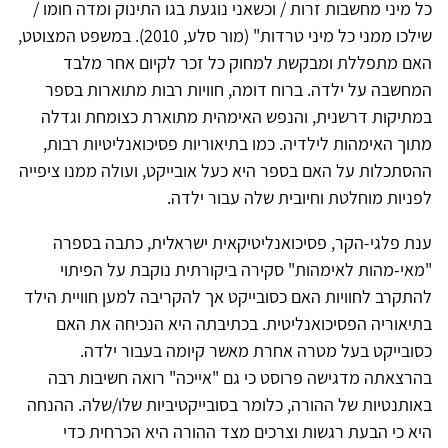
כל מיני מחשבות זרות / וכשאני נוגעת בגו התינוק ומדה חומו /
שילכו ממני כל מיני טרדות" (מור סלע, 2010). במשפט המצוטט,
האם מתפללת ומבקשת למחוק כל זכר לקיום אחר מלבד
המחשבה על ילדה. ברוח דומה, חוויות רבות מתוארות בספר
במתיקות דרשנית, והנפש האימהית מתוארת כצומחת וגדלה
מתוך האימהות לילדיה. כמו בתיאוריות פסיכואנליטיות רבות,
ההסתכלות על האם בספר היא כעל אובייקט, ועולה ממנו ציפייה
לפניות מוחלטת וחיובית שלה עבור ילדה.
ענת פלגי-הקר, פסיכואנליטיקאית ישראלית, כתבה בספרה
"מאי-מהות לאימהות" סקירה ביקורתית נוקבת על הפיתוי
להתקרב לחוויות האם כסובייקט אך להקריבה למען חוויית הילד
בתיאוריה הפסיכואנליטית. בכתיבתה היא הנכיחה את האם
כסובייקט בעל מטרה אחרת מאשר קיומה בעבור ילדה.
בהרצאתה מדגישה פרוסט כי גם "אייכה" רואה חשיבות רבה
באותנטיות של ההורה, כלומר בסובייקטיביות שלו/שלה. ההנחה
היא כי הבעת רגשות וצרכים מצד ההורה היא הכרחית כדי