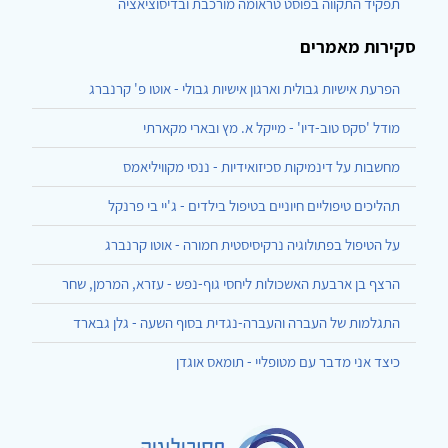
תפקיד התקווה בפוסט טראומה מורכבת ובדיסוציאציה
סקירות מאמרים
הפרעת אישיות גבולית וארגון אישיות גבולי - אוטו פ' קרנברג
מודל 'סקס טוב-דיו' - מייקל א. מץ ובארי מקארתי
מחשבות על דינמיקות סכיזואידיות - ננסי מקוויליאמס
תהליכים טיפוליים חיוניים בטיפול בילדים - ג'יי בי פרנקל
על הטיפול בפתולוגיה נרקיסיסטית חמורה - אוטו קרנברג
הרצף בן ארבעת האשכולות ליחסי גוף-נפש - עזרא, המרמן, שחר
התגלמות של העברה והעברה-נגדית בסוף השעה - גלן גבארד
כיצד אני מדבר עם מטופליי - תומאס אוגדן