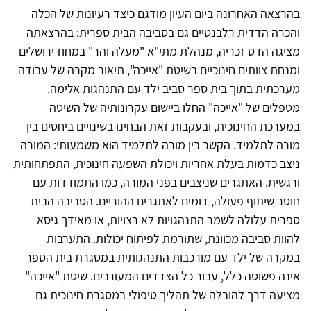
בהרצאה האחרונה ביום העיון מודגם כיצד רעיונות של הכלה
והכרה הדדית רלבנטיים גם בסביבה הבית ספרית: בהרצאתה
מציגה הדס זכריה, מנהלת מתי"א "מעלה והר" במחוז ירושלים
ומנחת צוותים חינוכיים בשיטת "אייכה", תיאור מקרה של עבודה
מערכתית בתוך בית ספר סביב ילד עם התנהגות אלימה.
מטפלים של "אייכה" החלו ביישום עקרונותיה של השיטה
במערכת החינוכית, ובעקבות זאת הבחינו בשינויים ביחסים בין
מורה לתלמיד. הקשר בין מורה לתלמיד הוא משמעותי: המורה
ניצב כדמות בעלת אחריות ויכולת השפעה חינוכית, התפתחותית
ורגשית. האתגרים שניצבים בפני המורה, כמו התמודדות עם
חוסר שיתוף פעולה, דומים לאתגרים ההוריים. הסביבה הבית
ספרית עלולה לשמר התנהגויות לא רצויות, או מאידך גיסא
להוות סביבה מכוונת, שתורמת לפיתוח יכולות. התערבות
במקרה של ילד עם מורכבות התנהגותית במסגרת בית הספר
אינה פשוטה כלל, עבור כל הצדדים המעורבים. שיטת "אייכה"
מציעה דרך להובלה של תהליך טיפולי במסגרת חינוכית גם