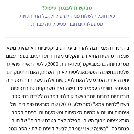
מבקש.ת לעצמך טיפול?
כאן תוכל.י לשלוח פניה לטיפול ולקבל התייחסויות
ממטפלות.ים חברי פסיכולוגיה עברית
בהקשר זה אני רוצה להרחיב על הסובייקטיביות האימהית, נושא
שנעדר מהשיח התיאורטי והקליני מפרויד ועד ימינו, בפער עצום
ממרכזיותה בו כאובייקט (פלגי-הקר, 2000). לפי הראייה שהייתה
שלטת בחשיבה הפסיכואנליטית לאורך השנים, האם והתינוק הם
יחידה אחת. המבט על האם לפי גישות אלה נעשה דרך תפקידה
האימהי. חוויתי בעצמי כיצד גישה זאת משתקפת גם בתפיסות
תרבותיות רחבות יותר כאשר קיבלתי במתנה ללידת בתי ספר
בשם "להיות אמא" (מור סלע, 2010) שבו מובאים סיפוריהן של
אימהות וחוויות אימהיות מצמיחות ומשמעותיות. בפתח הספר
מובא ציטוט מתוך השיר "תפילה לאם בטרם שחרית" של חווה
פנחס כהן: "בשעה שאני עומדת לבשל דייסת סולת / הסר ממני