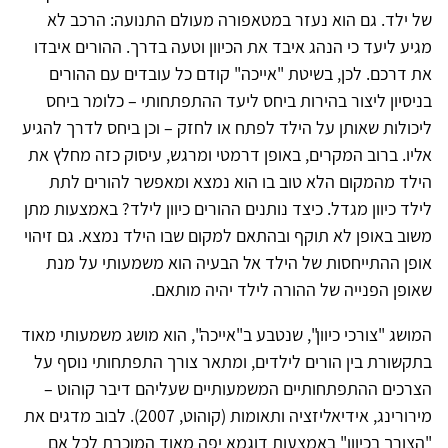
של ילד. גם הוא נעזר במטאפורה מעולם התנועה: הרכב לא
מגיע ליעד כי הנהג איבד את הכיוון וטעה בדרך. ההורים איבדו
את דרכם. לכן, בשיטת "אייכה" קודם כל עובדים עם ההורים
בניסיון ליצור בהירות ביחס ליעד ההתפתחותי – כלומר ביחס
ליכולות שאותן על הילד לפתח או לחזק – וכן ביחס לדרך להגיע
אליו. ברוב המקרים, באופן דרמטי ומרגש, עיסוק כזה מחלץ את
הילד מהמקום הלא טוב בו הוא נמצא ומאפשר להורים לתת
לילד כיוון מגדל. כיצד נותנים ההורים כיוון לילד? באמצעות מתן
משוב באופן לא תוקף ובהתאם למקום שבו הילד נמצא. גם זיהוי
אופן ההתייחסות של הילד אל הבעיה הוא משמעותי על מנת
שאופן הפנייה של ההורה לילד יהיה מותאם.
המושג "צורכי כיוון", שנטבע ב"אייכה", הוא מושג משמעותי מאוד
בתקשורת בין הורים לילדים, ומתאר צורך התפתחותי נוסף על
הצרכים ההתפתחותיים המשמעותיים שעליהם דיבר קוהוט –
מירורינג, אידיאליזציה ותאומות (קוהוט, 2007). לבוב מדגים את
"הצורך בכיוון" באמצעות דוגמא יפה מאוד המוכרת לכל אם