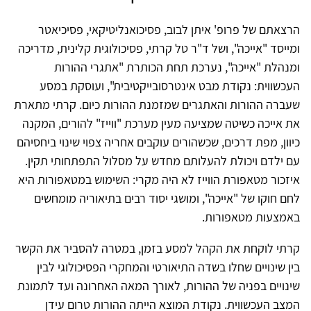
הרצאתם של פרופ' איתן לבוב, פסיכואנליטיקאי, פסיכיאטר
ומייסד "אייכה", ושל ד"ר טל קרתי, פסיכולוגית קלינית, מדריכה
ומנהלת "אייכה", נערכת תחת הכותרת "אתגרי ההורות
העכשווית: נקודת מבט אינטרסובייקטיבית", ועוסקת במסע
שעברה ההורות והאתגרים שמזמנת ההורות כיום. קרתי מתארת
את אייכה כשיטה שמציעה מעין מערכת "ווייז" להורים, המקנה
כיוון, מפת דרכים, שכשהורים עוקבים אחריה צפוי שינוי ביחסיהם
עם ילדם ויכולת להעלותם מחדש על מסלול התפתחותי תקין.
איזכור מטאפורת הווייז לא היה מקרי: השימוש במטאפורות היא
לחם חוקו של "אייכה", ומושגי יסוד רבים בתיאוריה מומחשים
באמצעות מטאפורות.
קרתי לוקחת את הקהל למסע בזמן, במטרה להסביר את הקשר
בין שינויים שחלו בשדה התיאורטי והמחקרי הפסיכולוגי לבין
שינויים בפניה של ההורות, לאורך המאה האחרונה ועד לתמונת
המצב העכשווית. נקודת המוצא הייתה ההורות טרום עידן