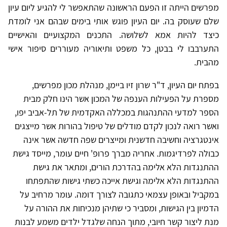
מפרשים הייתה זו הפעם הראשונה שהתאפשר לי להגיע ליום עיון
שלם שעוסק בה. יום העיון פוגש אותי בימים שבהם אני לומדת
כיצד להיות אמא לשלושה. התכנים המקצועיים והאישיים
התערבבו לי בבטן, כל משפט ותיאוריה מעוררים סיפור אישי
מהבית.
בפתח יום העיון, ד"ר שרון זיו ביימן, מנהלת מכון מפרשים,
מספרת על הפעילות הענפה של המכון אשר הינו חלק מבית
הספר למדעי ההתנהגות במכללה האקדמית של תל-אביב יפו,
ואשר רואה לנכון לקדם מודלים של טיפול בהורות אשר מייצגים
אינטגרציה וחשיבה חדשנית ומייצרים שפה חדשה אשר אינה
כבולה לפרדיגמות. אחריה מברך פרופ' חיים עומר, מייסד גישת
ההתנגדות הלא אלימה בהדרכת הורים, ומתאר את גישת
ההתנגדות הלא אלימה וגישת אייכה כשתי גישות שהתפתחו
במקביל ובאופן עצמאי כתגובה לצורך דומה. עומר מרחיב על
הדמיון בין הגישות, ומסביר כי שתיהן מנכיחות את ההורה על
מנת ליצור קשר חיובי, מתוך הנחה שלגדל ילדים משמע לבנות