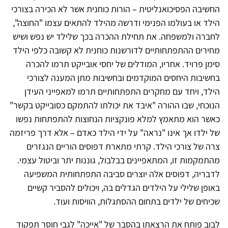
החשיבה הפסיכואנליטית – הורות כוחנית אשר לא הכירה בצורכי
הילד או בעולמו הפנימי ודרשה מהילד להתאים עצמו "החוצה",
לחברה ולמשפחה. את תחילת ההכרה בכך שלילד יש נפש ושיש
מחירים ההתפתחותיים לדורשנות כוחנית לא קשובה כלפי הילד
סימן פרויד. אחריו, המודלים של יחסי אובייקט תרמו להכרה
בחשיבות היחסים המוקדמים ובחשיבות מתן המענה לצורכי
הילד, ויחד עם מחקרים התפתחותיים תרמו למאפייני העידן
הנוכחי, שבו ההורה "איבד את יכולתו להתמקם כסובייקט בקשר"
כאשר הוא מתאמץ למלא פונקציות הנחוצות להתפתחות נפשו
של ילדו אך אינו "נראה" על ידי הילד כאדם – אלא דרך פריזמה
צרה של צורכי הילד. קרתי מתארת דפוסים הוריים הנגזרים
מהתמקמות זו, המתאפיינים בבלבול, גוננות יתר וביטול עצמי.
לדבריה, דפוסים אלה יוצרים סביבה התפתחותית המשפיעה
באופן שלילי על הילדים הגדלים בה, ויכולים להסביר קשיים
שכיחים של ילדים בתחום ההסתגלות, הוויסות ועוד.
לבוב פותח את הרצאתו בהסבר של "אייכה" לגבי חוסר תפקוד