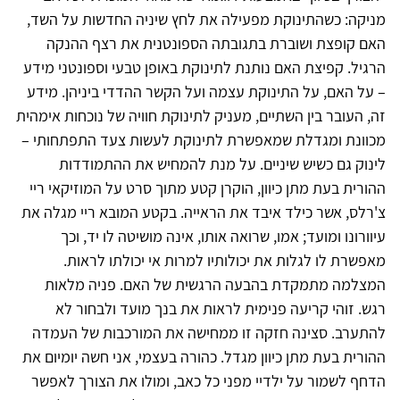
מניקה: כשהתינוקת מפעילה את לחץ שיניה החדשות על השד,
האם קופצת ושוברת בתגובתה הספונטנית את רצף ההנקה
הרגיל. קפיצת האם נותנת לתינוקת באופן טבעי וספונטני מידע
– על האם, על התינוקת עצמה ועל הקשר ההדדי ביניהן. מידע
זה, העובר בין השתיים, מעניק לתינוקת חוויה של נוכחות אימהית
מכוונת ומגדלת שמאפשרת לתינוקת לעשות צעד התפתחותי –
לינוק גם כשיש שיניים. על מנת להמחיש את ההתמודדות
ההורית בעת מתן כיוון, הוקרן קטע מתוך סרט על המוזיקאי ריי
צ'רלס, אשר כילד איבד את הראייה. בקטע המובא ריי מגלה את
עיוורונו ומועד; אמו, שרואה אותו, אינה מושיטה לו יד, וכך
מאפשרת לו לגלות את יכולותיו למרות אי יכולתו לראות.
המצלמה מתמקדת בהבעה הרגשית של האם. פניה מלאות
רגש. זוהי קריעה פנימית לראות את בנך מועד ולבחור לא
להתערב. סצינה חזקה זו ממחישה את המורכבות של העמדה
ההורית בעת מתן כיוון מגדל. כהורה בעצמי, אני חשה יומיום את
הדחף לשמור על ילדיי מפני כל כאב, ומולו את הצורך לאפשר