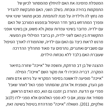
המטפלת מזמינה את האם להיחלץ מהמסתור לכיוון של
התמקמות בהירה ונוכחת. בשלב השני, האם מתבקשת להגדיר
מה נחוץ לה ולילדיה על מנת להתפתח. מכאן מתואר שינוי איטי
ומפרך המתרחש בתוך חדר הטיפול ובמפגש המורכב של האם
עם ילדיה. מדובר בשינוי עמדות עמוק ולא פשוט, וכן בשינוי אופני
התקשורת בין האם לשני ילדיה, הן ברובד המילולי והן המעשי.
מרגש לראות כיצד גם האם וגם ילדיה, שהתמודדו לאורך הטיפול
עם משברים ואתגרים, נתרמים עד מאוד מתהליך ההדרכה
שעוברת האם בלבד ללא נוכחות הילדים.
ההצגה של בן דב מרתקת, והשפה של "אייכה" שזורה בתיאור
המקרה. דבריה הזכירו לי את מקור השם "אייכה": המילה
"אייכה" מופיעה לראשונה בסיפור המקראי על גירוש אדם וחווה
מגן העדן, ומופנית אל אדם, שהסתתר מפני האל לאחר שאכל
מפרי עץ הדעת. ההורה בן זמננו גם הוא, כמו האדם הראשון,
מסתיר את עצמו, אם כי לא מפני האלוהים אלא מפני ילדו (לבוב
ואלקיים, 2011). השאלה "אייכה" מהדהדת בטיפול בשיטה זאת,