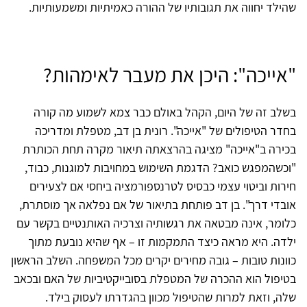
שהילד יחווה את תגובותיו של ההורה כאמיתיות ומשמעותיות.
"אייכה": היכן את מעבר לאימהות?
בשלב זה של היום, הקהל באולם כבר צמא לשמוע מה קורה
בחדר הטיפולים של "אייכה". רונית בן דב, מטפלת ומדריכה
בכירה ב"אייכה" מציגה בהרצאתה תיאור מקרה תחת הכותרת
"וכשהמפגש כואב? הדגמת השימוש במחויבות למוגנות, כבוד,
חירות וביטוי עצמי כבסיס לטרנספורמציה ביחסי אם לצעירים
אובדי דרך". בן דב פותחת בתיאור של אם נפלאה אך מוסתרת,
כלומר, אינה מבטאה את רגשותיה וצרכיה האותנטיים בקשר עם
ילדה. היא מראה כיצד התמקמות זו – אף שהיא נובעת מתוך
כוונות טובות – גובה מחירים יקרים מכל המשפחה. השלב הראשון
בטיפול הוא ההכרה של המטפלת בסובייקטיביות של האם ובכאב
שלה, וזאת למרות שהטיפול מכוון בהגדרתו לעסוק בילד.