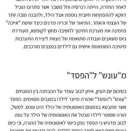
לאחר החזרה, הייתה רגרסיה וחל משבר אשר פתרונו הוביל
דווקא להתפתחות חיובית נוספת אצל הילד, ולהבנה טובה יותר
של העצמי והאחר. התיאור של זכריה מדגים כיצד שיטת "אייכה"
מזמינה את מערכת החינוך לחשיבה מחוץ לקופסא, מעודדת
גיוס משאבים ועבודה מתואמת של הצוות ליצירת התערבות
מיטיבה המותאמת אישית גם לילדים במצבים מורכבים.
מ"עונש" ל"הפסד"
בסיכום יום העיון, איתן לבוב עומד על ההבחנה בין המונחים
"עונש" ו"הפסד" שהורה מייצר לילדו במצבים מסוימים: הפסד
אשר מתבטא בצמצום האוטונומיה של הילד הינו עונש. למשל,
הורה שסוטר לילדו מבטל את האוטונומיה של הילד על גופו.
לבוב מדגיש כי הפסד נותן ביטוי לאוטונומיה של ההורה, וכי כיום
הורים חווים קושי לייצר הפסד לילדם. לבוב מדגיש את חשיבות