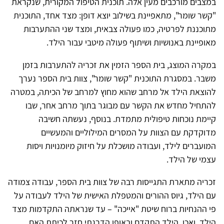
במצבים מורכבים מעין אלה. תוכנית הטיפול המקורית, שנקראת
"קשר שומר", מתאפיינת בשילוב יוצא דופן: מצד אחד, התוכנית
מתוכננת לפרטיה, כמו פעולה צבאית, ומצד שני ההתערבות
מאופיינת באנושיות ושיתוף פעולה מיטבי עבור הילד.
במקרה המוצג, בית הספר הזמין את זכריה להתערבות בזמן
משבר. במסגרת התוכנית "קשר שומר", צוות בית הספר נערך
להוצאת הילד אל מרחב שהוא מחוץ למרחב של הכיתה, במטרה
להתחיל מחדש את הקשר עם מבוגר בתוך מרחב אחר, שבו
קיימת נוכחות טיפולית מתמדת. בנוסף, נעשתה חשיבה
מדוקדקת עם הצוות על המסרים המילוליים והמעשיים
המועברים לילד, ועבודה מושכלת על חיזוק מיומנויות ויסות
עצמי של הילד.
זכריה מתארת התגייסות רבה של צוות בית הספר, עבודה צמודה
עם הילד, גיוס ההורים והמטפלת האישית של הילד לעבודה על
פי ההנחיות ברוח שיטת "אייכה" – עד שנראתה התקדמות מצד
הילד. ואכן, הילד התקדם ובאופן הדרגתי חזר לכיתת האם.