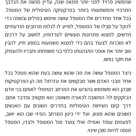
שהמשיג פרויד לפני יותר ממאה שנה, עדיין מהווה את הנדבך
המרכזי והמשמעותי ביותר בפרקטיקה הטיפולית של המטפל.
בכל אחד מחדרים אלו המטפל עושה שימוש במילים ובשפה כדי
להקל על סבלו של המטופל, לסייע לו לגלות מרחבים תודעתיים
חדשים, למצוא פתרונות מעשיים לטרדותיו, לחשוב על דרכים
לא מוכרות לצעוד בהם כדי למצוא משמעות במסע חייו, להבין
טוב יותר את אופני התנהגותו כלפי בני משפחתו וחבריו ולהעמיק
את חקר נפשו.
כיצד המטפל עושה את מה שהוא עושה בעת שהוא מטפל בכל
אחד מבני האדם אשר מבקשים את עזרתו? מה הן הפרקטיקות
שבהן הוא משתמש בהציעו את המרחב הטיפולי לאותם בני אדם
הנזקקים לו? התשובה לכאורה פשוטה: הוא מקשיב ומדבר אתם.
דרך קיום השיחות הטיפוליות בחדרים השונים עם האנשים
השונים שהוא פוגש, ועל ידי כינון המרחב הפיזי שבו הוא יושב,
לפעמים עומד ואפילו אולי צועד מול המטופל ולצדו, המטפל
מנסה להיות סוכן שינוי.