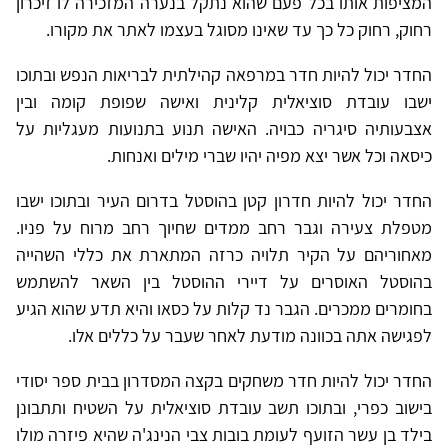
המציפות אותו בכל פעם שהוא נתקל בנערה המזכירה לו זיכרון
רחוק, רחוק כל כך עד שאינו מסוגל בעצמו לאתר את מקורו.
החדר יכול להיות חדר במרפאה קהילתית לבריאות הנפש ובתוכו
ישבו עובדת סוציאלית קלינית ואישה שפופת קומה ובין
אצבעותיה סיגריה כבויה. האישה תנוע בתנועות מעגליות על
כיסאה וכל אשר יצא מפיה יהיו שברי מילים ואנחות.
החדר יכול להיות חדרון קטן בהוסטל בדרום העיר ובתוכו ישבו
מטפלת צעירה וגבר רחב ממדים שחיוך רחב מרוח על פניו.
מאחוריהם על הקיר תלויה כרזה המתארת את כללי השהייה
בהוסטל האוסרים על דיירי ההוסטל בין השאר להשתמש
בחומרים ממכרים. הגבר נד קלות על כסאו והיא תדע שהוא הגיע
לפגישה אתה בכוונה מודעת לאחר שעבר על כללים אלו.
החדר יכול להיות חדר משחקים בקצה המסדרון בבית ספר יסודי
בישוב כפרי, ובתוכו תשב עובדת סוציאלית על השטיח ותתבונן
בילד בן עשר הזועף לעומת בובות צבי הנינג'ה שהיא פיזרה מולו