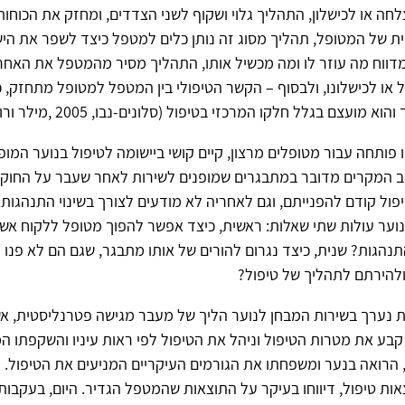
ה או לכישלון, התהליך גלוי ושקוף לשני הצדדים, ומחזק את הכוחות 
 של המטופל, תהליך מסוג זה נותן כלים למטפל כיצד לשפר את היש
מדווח מה עוזר לו ומה מכשיל אותו, התהליך מסיר מהמטפל את האחר
או לכישלונו, ולבסוף – הקשר הטיפולי בין המטפל למטופל מתחזק, כ
ועצם בגלל חלקו המרכזי בטיפול (סלונים-נבו, 2005 ,מילר ורולניק, 2007).
פותחה עבור מטופלים מרצון, קיים קושי ביישומה לטיפול בנוער המופ
וב המקרים מדובר במתבגרים שמופנים לשירות לאחר שעבר על החוק,
פול קודם להפנייתם, וגם לאחריה לא מודעים לצורך בשינוי התנהגות
וער עולות שתי שאלות: ראשית, כיצד אפשר להפוך מטופל ללקוח אשר
תנהגות? שנית, כיצד נגרום להורים של אותו מתבגר, שגם הם לא פנו 
להירתם לתהליך של טיפול?
 נערך בשירות המבחן לנוער הליך של מעבר מגישה פטרנליסטית, אש
ע את מטרות הטיפול וניהל את הטיפול לפי ראות עיניו והשקפתו ה
רואה בנער ומשפחתו את הגורמים העיקריים המניעים את הטיפול. ל
אות טיפול, דיווחו בעיקר על התוצאות שהמטפל הגדיר. היום, בעקבות 