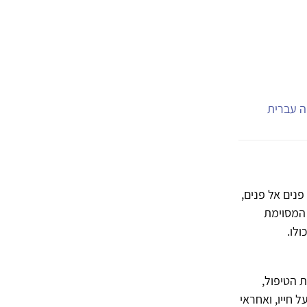
יה עברית
נים אל פנים,
 המסוימת
לו.
 הטיפול,
חייו, ואחראי