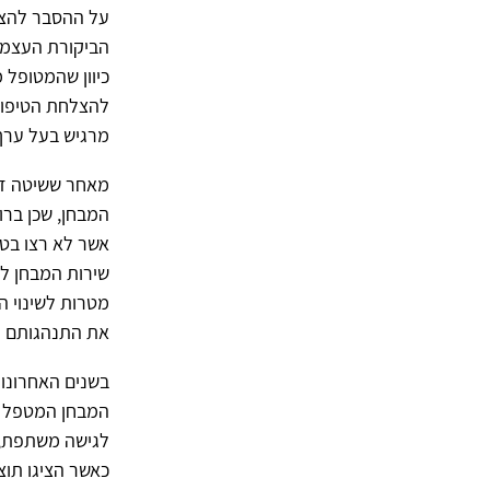
על ההסבר להצלח
הביקורת העצמית
כיוון שהמטופל 
להצלחת הטיפול 
מרגיש בעל ערך והוא מ
מאחר ששיטה זו 
המבחן, שכן בר
אשר לא רצו בטי
שירות המבחן לנ
מטרות לשינוי ה
את התנהגותם ו
בשנים האחרונות
המבחן המטפל קב
לגישה משתפת, ה
כאשר הציגו תוצ