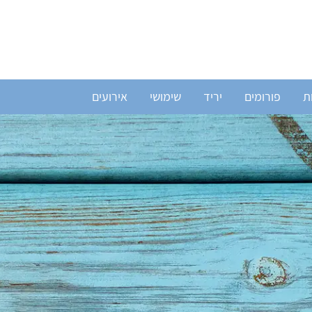
ת
פורומים
יריד
שימושי
אירועים