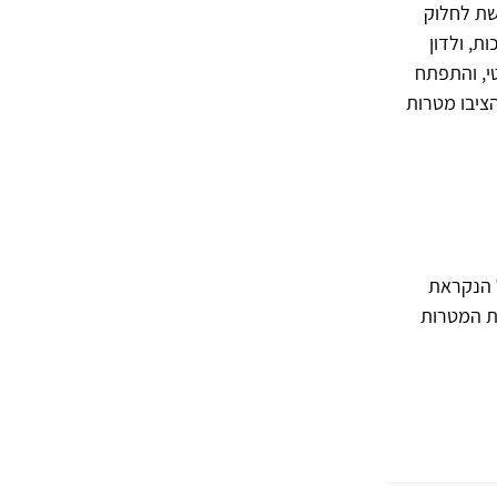
שת לחלוק
לונים-נבו 2005) וגישות תומכות, ולדון
י, והתפתח
הציבו מטרות
ת טיפול הנקראת
ת המטרות