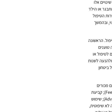
נויים אלו
תבגר או הילד
טרות הטיפול
י, ובהמשך
פול. הראשונה
Hobman and Kle). במאמר זה טוענים
 לטיפול או
ולהנעה לשנות
 ביטחון
תערבות עם מכורים
לאלכוהול לפי ראשי התיבות FRAMES: מתן משוב לתוצאות האישיות הרצויות (Feedback); קביעת
האחריות לשינוי אצל המטופל (Responsibility); מתן עצה למטופל בקשר לשינוי (Advice); שימוש
 באמפתיה ובהאזנה לא שיפוטית,