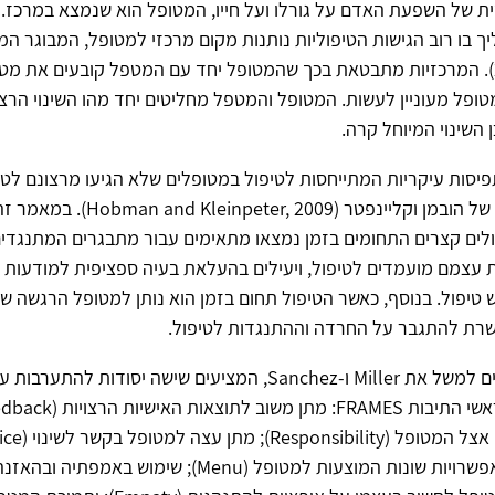
 של השפעת האדם על גורלו ועל חייו, המטופל הוא שנמצא במרכז. שי
יך בו רוב הגישות הטיפוליות נותנות מקום מרכזי למטופל, המבוגר המ
(זילברמן, 2001). המרכזיות מתבטאת בכך שהמטופל יחד עם המטפל קובעים את מ
טופל מעוניין לעשות. המטופל והמטפל מחליטים יחד מהו השינוי הרצו
 השינוי המיוחל קרה.
יסות עיקריות המתייחסות לטיפול במטופלים שלא הגיעו מרצונם לטי
מיוצגת במאמר של הובמן וקליינפטר (inpeter, 2009
ולים קצרים התחומים בזמן נמצאו מתאימים עבור מתבגרים המתנגדים
 עצמם מועמדים לטיפול, ויעילים בהעלאת בעיה ספציפית למודעות 
טיפול. בנוסף, כאשר הטיפול תחום בזמן הוא נותן למטופל הרגשה של
רת להתגבר על החרדה וההתנגדות לטיפול.
הכותבים מזכירים למשל את Miller ו-Sanchez, המציעים שישה יסודות לה
ב"תפריט" של אפשרויות שונות המוצעות למטופל (Menu); שימוש