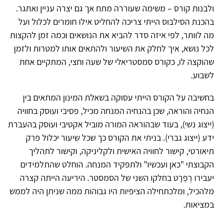
ולבנות קורס – משימה שעוררה מתח אך גם יצרה עניין ואתגר.
בהכנת הסילבוס הייתי צריכה להחליט אילו חומרים לכלול ועל
מה לוותר, לפי איזה סדר להביא את הנושאים וכמה זמן להקצות
לכל נושא, איך לחלק את השיעור ולהתאים אותו למטרות ולזמן
שהוקצה לו, כקורס סמסטריאלי של שעה וחצי, המתקיים אחת
לשבוע.
בחשיבה על הקורס הייתי עסוקה בשאלת המינון המתאים בין
הנחיה והוראה, שכן בהנחיה המנחה מכיל, פסיבי ועוסק בחוויה
(ייצוג נשי), בעוד שבהוראה המורה מוביל אקטיבי ועוסק בהעברת
ידע (ייצוג גברי). בניתי את הקורס כך שכל שיעור יכלול פרק
תיאורטי, קישור לחוויה האישית ולקליניקה, וקישור לתהליך
הקבוצתי "כאן ועכשיו" ולתפקיד המנחה. הוחלט שהתלמידים
יעבירו רֶפֶרָט בחלקו השני של הסמסטר. היריעה הייתה קצרה
מלהכיל, ומלכתחילה הציפיות היו גבוהות ממה שניתן היה לממש
במציאות.