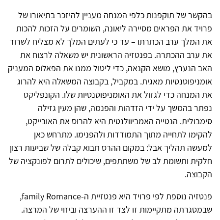
בהקשר של תוקפנות כלפי המנחה מעניין להיזכר בתיאורו של
פרויד את הפראים מסיירה ליאונה, השומרים על הזכות להכות
את המלך ערב הכתרתו – עד כי לעתים המלך לא מצליח לשרוד
את ערב ההכתרה. בפנטזיה הראשונית יש משאלה לרצוח את
האב הנערץ, מושא הקנאה, כדי ליטול ממנו את הפאלוס המעניק
אומניפוטנטיות מאגית. במקביל, בקבוצה המשאלה היא להרוג
את המנחה כדי לגזול את האומניפוטנטיות שלו. הקונפליקט
נפתר בהמשך על ידי הזדהות והפנמה, שהן מעין גזילה
סימבולית. הנטייה האמביוולנטית היא להרוס את האובייקט,
להקימו לתחייה מתוך התמודדות ולהפנימו. מתרחש כאן
למעשה תהליך אבל: במקום ההרס תבוא קבלה של שביעות רצון
חלקית ותשומת לב של משתתפים, שיכולים לתרום לפונקציה של
הקבוצה.
פנטזיה נוספת לפי פרויד היא פנטזיית ה-family Romance,
שבמסגרתה מתקיימות זו לצד זו ההערצה וביזוי של המרצה.