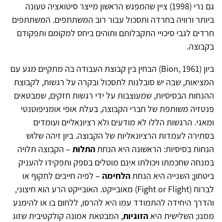
גם נרי (1998) ציין שהמפגש הראשון מייצר סיטואציה טעונה
ביותר ורוויה בחרדה ותסכול עבור רוב המשתתפים. המשתתפים
חרדים לגבי סיכויי התקבלותם ותוהים ביחס למקומם ותפקודם
בקבוצה.
ביון (Bion, 1961) הבחין בין קבוצת העבודה בה מתקיים מגע עם
המציאות, שבה יש סובלנות לתסכול ובקרה על רגשות, לקבוצת
ההנחות הבסיסיות, שמעוצבות על ידי רגשות חזקים, שמבטאים
פנטזיה משותפת של חברי הקבוצה, בעלת אופי אומניפוטנטי
ומאגי. הרגשות הללו לא מודעים ולא רציונאליים ועומדים
בסתירה לעמדות הרציונאליות של הקבוצה. ביון זיהה שלוש
הנחות בסיסיות: הראשונה היא הנחת
התלות
– הקבוצה תלויה
במנחה שחכמתו ויכולתו אינם מוטלים בספק ותפקידו להעניק
ביטחון; השנייה היא הנחת
הלחימה
– לפיה חייבים לתקוף או
לברוח (Fight or Flight) מאובייקט. האובייקט הרע הוא חיצוני,
והדרך היחידה להתמודד עמו היא להרסו, ללחום בו או להימנע
ממנו; השלישית היא
הזוגיות
, המבטאת אמונה קולקטיבית שזוג