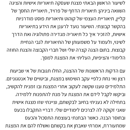
לשיעור הראשון הבאתי מצגת שעסקה תיאוריות אישיות והציגה
השוואה ביניהן: תיאורית הדחף של פרויד, תיאוריית החסך של
קליין, תיאוריית העצמי של קוהוט ותיאוריות פוסט מודרניות
בהקשר קבוצתי. השיעור נועד לרענן את הידע בתיאוריות
אישיות, להזכיר איך כל תיאוריה מגדירה פתולוגיה ואת הדרך
לשינוי, ולעמוד על משמעותן של התיאוריות לגבי הנחיית
קבוצות. בתום הצגה קצרה שלי ושל חברי הקבוצה והצגת החוזה
הלימודי והציפיות, העליתי את המצגת למסך.
עם הדקות הראשונות של ההצגה, החלו תגובות של אי שביעות
רצון ואי נחת כלפיי עקב השימוש במצגת, וביטויים של אנטגוניזם.
התלמידים טענו שקשה לעקוב אחרי המצגת ובו זמנית להקשיב,
וביקשו לקבל לידם את המצגת על מנת להתפנות ללמידה.
בתחילה לא נעניתי בחיוב לבקשתם, וציינתי שזו מצגת אישית
שאני זקוקה לה לצרכים לימודיים שלי. דבריי התקבלו בכעס
ובחוסר הבנה. כאשר הבחנתי בעוצמת התסכול והכעס
שמתעוררת, אמרתי שאבחן את בקשתם ואשלח להם את המצגת