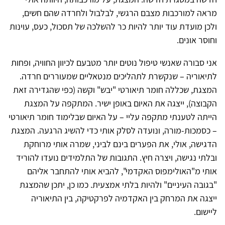
מראה למורכבות מצבם הרגשי, לבלבול ולחרדה שהם חשים,
ולכן מועדת עוד יותר להיות כר להשלכה של תסכול, כעס, עוינות
וחוסר אונים.
אני סבורה שאנשי טיפול נוטים יותר מטבעם לכיוון החוויה, ופחות
לתיאוריה – שנקשרת לתהליכים מנטאליים שמעוררים חרדה.
המצגת, שכללה חומר תיאורטי "יבש" וקשה (כפי שהגדירה זאת
הקבוצה), ייצגה את האיום באופן ישיר. המתקפה על המצגת
הייתה לטענתי מתקפה עליי – על האיום שבלימוד חומר תיאורטי
– כסמכות-מורה, ונועדה לסלק אותי כדי להשיג הרגעה. המצגת
הדגישה, אולי, את הפערים בינם לביני, שמרה אותי מרוחקת
ובלתי נגישה, ויצרה חיץ. התגובות של התלמידים נועדו להוריד
אותי מ"האולימפוס האקדמי", להביא אותי להתחבר אליהם
"בגובה העיניים" ולהיות בלתי אמצעית. כמו כן, יתכן שהמצגת
ייצגה את המרחק בין האקדמיה לפרקטיקה, בין התיאוריה
ליישום.