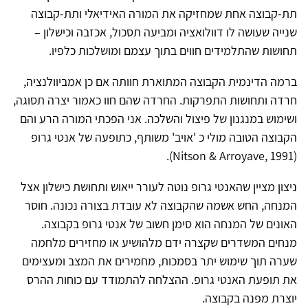
תת-קבוצה אחת שמחזיקה את המורה האידיאלי ותת-קבוצה
שנייה שעושה לו דוולואציה ומביעה תסכול, אכזבה וכישלון –
תחושות שהתלמידים חווים בתוך עצמם ומושלכות כלפיו.
ברמה הדינמית הקבוצה המתוארת חוותה אם כן אמביוולנציה,
חרדה ותחושות התפרקות. החרדה שהם חוו כאמור יצרה תסוגה,
ושימוש במנגנון של פיצול והשלכה. אני הפכתי המורה הרע והם
הקבוצה הטובה מולי כ 'אויב' משותף, כתופעה של אנטי גרופ
(Nitson & Arroyave, 1991).
ניצון מציין שהאנטי גרופ נוטה לעורר ייאוש ותחושת כישלון אצל
המנחה, החש אשמה שהקבוצה לא עובדת בצורה נכונה. חוסר
האונים של המנחה הוא סימן חשוב של אנטי גרופ בקבוצה.
מנחים המשדרים שקצרה ידם מלהושיע או מחזירים מלחמה
שערה תוך שימוש יתר בסמכות, מחמירים את המצב ומעצימים
את תופעת האנטי גרופ. ההצלחה להתמודד עם כוחות ההרס
יוצרת מפנה בקבוצה.