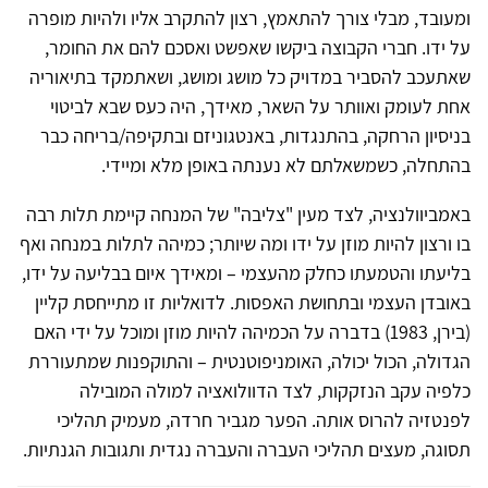
ומעובד, מבלי צורך להתאמץ, רצון להתקרב אליו ולהיות מופרה
על ידו. חברי הקבוצה ביקשו שאפשט ואסכם להם את החומר,
שאתעכב להסביר במדויק כל מושג ומושג, ושאתמקד בתיאוריה
אחת לעומק ואוותר על השאר, מאידך, היה כעס שבא לביטוי
בניסיון הרחקה, בהתנגדות, באנטגוניזם ובתקיפה/בריחה כבר
בהתחלה, כשמשאלתם לא נענתה באופן מלא ומיידי.
באמביוולנציה, לצד מעין "צליבה" של המנחה קיימת תלות רבה
בו ורצון להיות מוזן על ידו ומה שיותר; כמיהה לתלות במנחה ואף
בליעתו והטמעתו כחלק מהעצמי – ומאידך איום בבליעה על ידו,
באובדן העצמי ובתחושת האפסות. לדואליות זו מתייחסת קליין
(בירן, 1983) בדברה על הכמיהה להיות מוזן ומוכל על ידי האם
הגדולה, הכול יכולה, האומניפוטנטית – והתוקפנות שמתעוררת
כלפיה עקב הנזקקות, לצד הדוולואציה למולה המובילה
לפנטזיה להרוס אותה. הפער מגביר חרדה, מעמיק תהליכי
תסוגה, מעצים תהליכי העברה והעברה נגדית ותגובות הגנתיות.