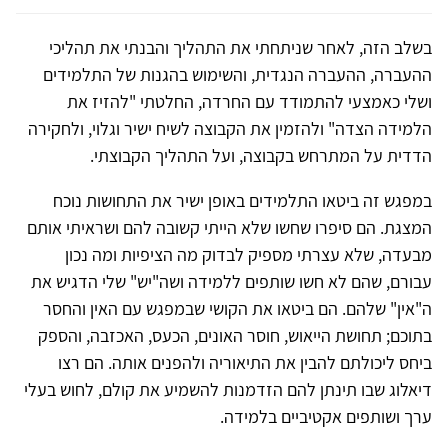
בשלב הזה, לאחר שניתחתי את התהליך והבנתי את תהליכי
ההעברה, ההעברה הנגדית, והשימוש בהגנות של התלמידים
ושלי כאמצעי להתמודד עם החרדה, החלטתי "להזיז את
הלמידה הצדה" ולהזמין את הקבוצה לשיח ישיר וגלוי, ולחקירה
הדדית על המתרחש בקבוצה, ועל התהליך הקבוצתי.
במפגש זה ביטאו התלמידים באופן ישיר את התחושות נוכח
המצגת. הם סיפרו שחשו שלא הייתי קשובה להם ושראיתי אותם
מבעדה, שלא עצרתי מספיק לבדוק מה הציפיות ומה נכון
עבורם, שהם לא חשו שותפים ללמידה ושה"יש" שלי הדגיש את
ה"אין" שלהם. הם ביטאו את הקושי שבמפגש עם האין והחסר
בתוכם; תחושת הייאוש, חוסר האונים, הכעס, האכזבה, והספק
ביחס ליכולתם להבין את התיאוריה ולהפנים אותה. הם רצו
דיאלוג שבו תינתן להם הזדמנות להשמיע את קולם, לחוש בעלי
ערך ושותפים אקטיביים בלמידה.