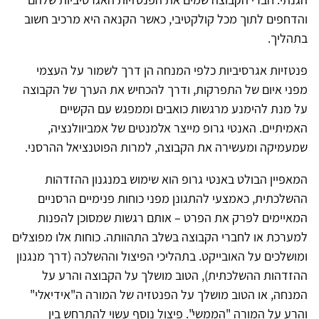
והדחפים לתוך מכל קולקטיבי, כאשר הקנאה היא מרכיב חשוב
בתהליך.
פנטזיות אגרסיביות כלפי המנחה הן דרך לשמור על העצמי
מפני איום של התפרקות, ודרך להכחיש את הערך של הקבוצה
על מנת להימנע מרגשות כואבים וממפגש עם הקשיים
האמיתיים. האנטי גרופ מייצר אלמנטים של אמביוולנציה,
שמעמיקה ומעשירה את הקבוצה, למרות הפוטנציאל ההרסני.
המאפיין הבולט באנטי גרופ הוא שימוש במנגנון ההזדהות
ההשלכתית, כאמצעי להתגונן מפני כוחות פנימיים הרסניים
המאיימים לפרק את הפרט – אותם רגשות שמסוכן להפנות
למערכת או לחברי הקבוצה בשלב התהוותה. כוחות אלו מפוצלים
ומושלכים על האובייקט. בתהליכי הפיצול וההשלכה (דרך מנגנון
ההזדהות ההשלכתית), הטוב מושלך על הקבוצה והרע על
המנחה, או הטוב מושלך על הפנטזיה של המורה ה"אידיאלי"
והרע על המורה "הממשי". פיצול נוסף עשוי להתרחש בין