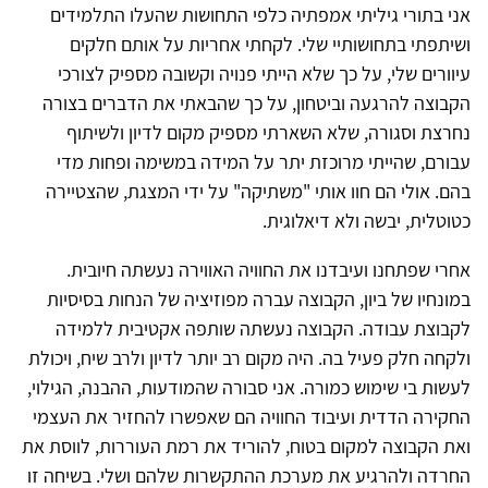
אני בתורי גיליתי אמפתיה כלפי התחושות שהעלו התלמידים
ושיתפתי בתחושותיי שלי. לקחתי אחריות על אותם חלקים
עיוורים שלי, על כך שלא הייתי פנויה וקשובה מספיק לצורכי
הקבוצה להרגעה וביטחון, על כך שהבאתי את הדברים בצורה
נחרצת וסגורה, שלא השארתי מספיק מקום לדיון ולשיתוף
עבורם, שהייתי מרוכזת יתר על המידה במשימה ופחות מדי
בהם. אולי הם חוו אותי "משתיקה" על ידי המצגת, שהצטיירה
כטוטלית, יבשה ולא דיאלוגית.
אחרי שפתחנו ועיבדנו את החוויה האווירה נעשתה חיובית.
במונחיו של ביון, הקבוצה עברה מפוזיציה של הנחות בסיסיות
לקבוצת עבודה. הקבוצה נעשתה שותפה אקטיבית ללמידה
ולקחה חלק פעיל בה. היה מקום רב יותר לדיון ולרב שיח, ויכולת
לעשות בי שימוש כמורה. אני סבורה שהמודעות, ההבנה, הגילוי,
החקירה הדדית ועיבוד החוויה הם שאפשרו להחזיר את העצמי
ואת הקבוצה למקום בטוח, להוריד את רמת העוררות, לווסת את
החרדה ולהרגיע את מערכת ההתקשרות שלהם ושלי. בשיחה זו