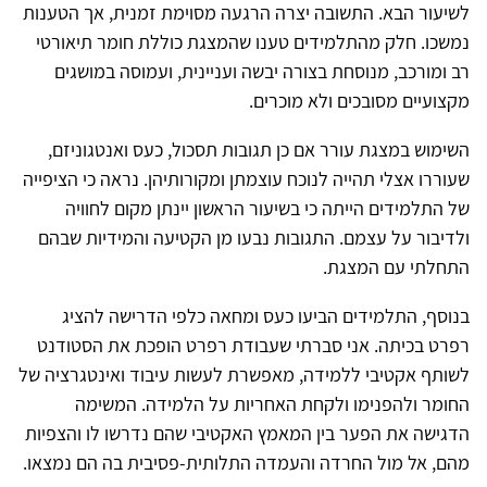
לשיעור הבא. התשובה יצרה הרגעה מסוימת זמנית, אך הטענות
נמשכו. חלק מהתלמידים טענו שהמצגת כוללת חומר תיאורטי
רב ומורכב, מנוסחת בצורה יבשה ועניינית, ועמוסה במושגים
מקצועיים מסובכים ולא מוכרים.
השימוש במצגת עורר אם כן תגובות תסכול, כעס ואנטגוניזם,
שעוררו אצלי תהייה לנוכח עוצמתן ומקורותיהן. נראה כי הציפייה
של התלמידים הייתה כי בשיעור הראשון יינתן מקום לחוויה
ולדיבור על עצמם. התגובות נבעו מן הקטיעה והמידיות שבהם
התחלתי עם המצגת.
בנוסף, התלמידים הביעו כעס ומחאה כלפי הדרישה להציג
רפרט בכיתה. אני סברתי שעבודת רפרט הופכת את הסטודנט
לשותף אקטיבי ללמידה, מאפשרת לעשות עיבוד ואינטגרציה של
החומר ולהפנימו ולקחת האחריות על הלמידה. המשימה
הדגישה את הפער בין המאמץ האקטיבי שהם נדרשו לו והצפיות
מהם, אל מול החרדה והעמדה התלותית-פסיבית בה הם נמצאו.