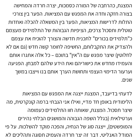
המצגת, כהרחבה של המורה כסמכות, יצרה חרדה והמחישה
בצורה חזקה וחדה את המפגש עם המציאות. הפער בין צורכי
התלות לדרישות המציאות, הפער בין המשאלה להכלה ואחדות
טוטלית ותסכול צרכים, הציפיות הגבוהות של התלמידים מעצמם
כ"תלמידים בכורים" לתכנית חדשה והצורך להוכיח את עצמם
ולהצדיק את התקבלותם, החשיפה לחומר קשה חדש (גם אם לא
לחלוטין) שיצר מפגש עם ה"אין" בתוכם – כל אלה אתגרו אותם
והעמידו מחדש את כישוריהם ואת הידע שלהם למבחן. הפגיעה
וערעור הדימוי העצמי ותחושת הערך אותם בנו וייצבו במשך
שנים.
לדעתי בדיעבד, המצגת ייצגה את המפגש עם המציאות
הלימודית באופן חד מדיי, ואילו אני הגבתי ברמה קונקרטית, מה
שיצר תסכול. המצגת, שאותה חוו התלמידים כעמומה
וערטילאית (בגלל השפה הגבוהה והמושגים הבלתי נהירים
והמופשטים), ייצגה סוג של הנחיה, והפכה מוקד להשלכות. על פי
המודל האנליטי, דבר זה יצר חרדה והעמיק תסוגה ותהליכים לא