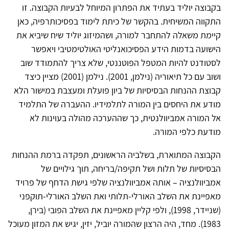
בקבוצה יוליד בעתיד את הפתרון המיוחל לבעיות הקבוצה. זו
התקווה המשיחית. בהקשר של כיתת לימוד בפסיכותרפיה, כאן
קיימת משאלה להתחבר למורה, ושהמיזוג יוליד שיח שיביא את
הישועה בדמות הידע הפסיכואנליטי האולטימטיבי ויאפשר
לסטודנט להיות המטפל הפוטננטי, שלא צריך להתמודד שוב
ושוב עם כל תיאוריה (נילמן, 2001). נילמן (2001) מציין כיצד
קבוצת ההנחות הבסיסיות של ביון פועלת ומעצבת במישור הלא
מודע את היחסים בין המורה לתלמידיו. ההעברה של התלמיד
אל המורה אמביוולנטית, כך שההערכה מהולה בעוינות לא
מודעת כלפי המורה.
הקבוצה המתוארת, בשלביה הראשונים, תפקדה ברמת ההנחות
הבסיסיות של תלות ושל תקיפה/בריחה, תוך גילויים של
אמביוולנציה – אותה אמביוולנציה שלפי גישת הדחף של פרויד
מאפיינת את השלב האורלי-תלותי ואת השלב האורלי-תוקפני
(שניידר, 1998), ולפי קליין מאפיינת את השלב הפובי (בירן,
1983). מחד, היה הרצון שהמורה יוביל, יזין, יגיש את המזון מעוכל