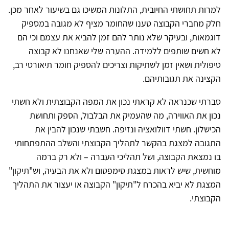
למרות תחושתי החיובית, התלונות המשיכו גם בשיעור לאחר מכן.
חלק מחברי הקבוצה טענו שהחומר מציף לא מגובה במספיק
דוגמאות, ובעיקר שלא נותר להם זמן להביא את עצמם וכי הם
לא חשים שותפים ללמידה. ההערה שלי שאנחנו לא קבוצה
טיפולית ושאין זמן לשתיקות וצריכים להספיק חומר תיאורטי רב,
הקצינה את תגובותיהם.
סברתי שכנראה לא קראתי נכון את המפה הקבוצתית ולא חשתי
נכון את האווירה, מה שהעמיק את הבלבול, הספק ותחושת
הכישלון. חשתי דוולואציה ונזיפה. חשבתי שנכון להבין את
התגובה למצגת בהקשר לתהליך הקבוצתי והשלב ההתפתחותי
בו נמצאת הקבוצה, ושל תהליכי העברה – ולא רק ברמה
מוחשית, שיש לראות במצגת סימפטום ולא את הבעיה, וש"תיקון"
המצגת לא יביא בהכרח ל"תיקון" הקבוצה או יעצור את התהליך
הקבוצתי.