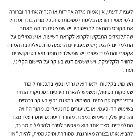
לעניות דעתי, אין אמות מידה אחידות או הנחיה אחידה וברורה
כלפי אופי ההוראה בלימודי פסיכותרפיה. כל מורה בונה ומנהל
את הקורס בהתאם לתפיסותיו. יש שמציגים בכיתה מאמר
שהתלמידים התבקשו לקרוא לקראת השיעור, או שמטילים על
התלמידים להציגו; יש שמעבירים הרצאה פרונטאלית בה המורה
אקטיבי והתלמיד פסיבי; יש שמשלבים חומר תיאורטי וקושרים
לחוויה ולקליניקה, ויש ששמים דגש בעיקר על היישום הקליני;
ועוד.
השימוש בקלטות וידאו הוא שגרתי ונפוץ בתכניות לימוד
שעוסקות בטיפול, ומשמש להארת היבטים בטכניקות הנחיה
ובדינמיקה קבוצתית. השימוש במצגת נפוץ בעיקר בכנסים
בשימוש חד-פעמי, או בשיעורים פרונטאליים. מתוך החוויה
והניסיון שלי, השימוש במצגת מעורר דיסוננס ויחס דואלי מצד
התלמידים. מצד אחד הוא מאפשר לסכם ולהכליל חומר רב,
להביא אותו בצורה מאורגנת, מסודרת וסיסטמטית, להיות "IN"