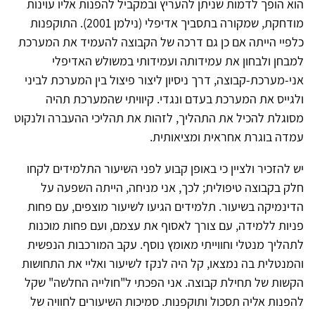
הוא הופך לדמות שניתן להעריץ ובמקביל להפנות אליו עוינות
מודחקת, שמקורה בתסביך אדיפלי (נילמן 2001). התוקפנות
כלפיי הייתה אם כן גם דרכה של הקבוצה להעמיד את המערכת
למבחן ולבחון את עמידותה ועמידותי במשולש האדיפלי
אני-מערכת-קבוצה, דרך ניסיון ליצור פיצול בין המערכת לביני
ולגייס את המערכת בעדם ונגדי. קיוויתי שהמערכת תהיה
מסוגלת להכיל את התהליך, לזהות את תהליכי ההעברה ולנקוט
עמדה בוגרת אחראית ומציאותית.
יש להזכיר ולציין כי באופן קבוע לפני השיעור התלמידים לקחו
חלק בקבוצה טיפולית; לכך, אני מניחה, הייתה השפעה על
הדינמיקה בשיעור. תלמידים הגיעו לשיעור מוצפים, עם פחות
פניות ללמידה, עם צורך לאסוף את עצמם, ועם פחות מוכנות
לתהליך מנטלי וחווייתי מאומץ נוסף. עקב המורכבות הנפשית
והמנטלית בה נמצאו, קל היה לנקז לשיעור ואליי את התחושות
הקשות של תחילת קבוצה. אני הפכתי ל"חולייה החלשה" שקל
להפנות אליה תסכול ותוקפנות. סמיכות השיעורים לחוויה של