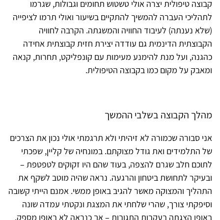
קבוצה טיפולית יצרה אולי טשטוש תחומים וגבולות, שגרמו
לתהליכי העברה להמשיך להתקיים בשיעור ואולי תרמו לציפייה
(שלא נענתה) לעיבוד החוויה והמשגתה. הקרבה לחוויה
הקבוצתית הדינמית גם עודדה יצירת חזית קבוצתית אחידה
כהגנה, ועל מנת להימנע מעימות עם קונפליקט, תחרות, קנאה
ומאבק על מקום כמו בקבוצה הטיפולית.
מהלך הקבוצה בשלבי ההמשך
אני סבורה שכמורה לא זיהיתי ולא תרגמתי אולי נכון את הצרכים
של התלמידים ואת גודל מצוקתם. במונחיה של קליין, שפכתי
לתוכם חלב שגרם להצפה, בעוד שהם היו זקוקים לטפטפת –
ובעיקר לתחושת ביטחון והרגעה. נראה שהיה מוטב לשקף את
התהליך והמצוקה מאשר להגיב באופן ממשי. אמנם הייתי קשובה
וסיפקתי צורך, שהרי שלחתי את המצגת ונקטתי עמדה שונה
באופן הצגתה בעקבות התגובות – אך כנראה לא באופן מספק.