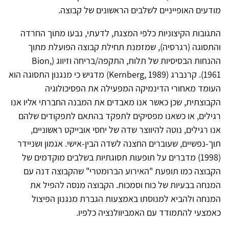
מודעים האופייניים לשלבים הראשונים של קבוצה.
התגובות הקיצוניות כלפי המצגת, לדעתי, נבעו מתוך החרדה
והתסוגה (רגרסיה), שמזמנת תחילת קבוצה הפועלת מתוך
ההנחות הבסיסיות של תלות, התקפה/בריחה וזיווג (Bion,
1961). קרנברג (Kernberg, 1989) מדגיש כי מנגנון התסוגה הוא
העומד מאחורי הדינמיקה המפעילה את הפסיכולוגיה
הקבוצתית, שכן כאשר אנו מאבדים את המבנה החברתי אליו אנו
רגילים, או כשאנו מפסיקים לתפקד בהתאם לתפקודים שלהם
אנו רגילים, נוטה להיווצר שדה של יחסי אובייקט ראשוניים,
תוך-נפשיים, שעוברים החצנה לשדה הבין-אישי. אגמון ושניידר
(1998) מדברים על תופעות תסוגתיות בשלבים מוקדמים של
הקבוצה כמו תופעת "האירוע הברומטרי" שהקבוצה דנה עם
המנחה בבעיות של כוח וסמכות. הקבוצה מנסה להפיל את
המנחה ולהביא למנוסתו באמצעות הגברת מנגנון הפיצול
כאמצעי להתמודד עם האמביוולנציה כלפיו.