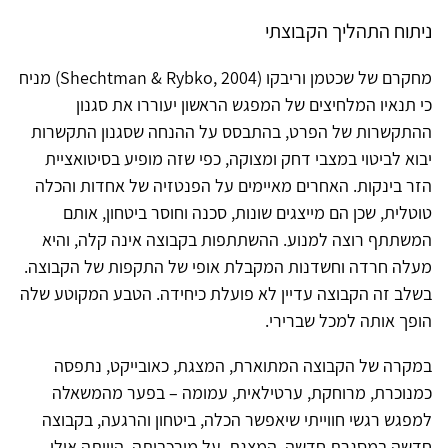
ניתוח התהליך הקבוצתי
מחקרם של שכטמן וריבקו (Shechtman & Rybko, 2004) מניח
כי תנאיו המלחיצים של המפגש הראשון יעוררו את סגנון
ההתקשרות של הפרט, בהתבסס על ההנחה שסגנון התקשרות
יבוא לביטוי במצבי דחק ומצוקה, כפי שזה מופיע בסיטואציית
הזר בינקות. האחרים מאיימים על הפנטזיה של אחדות והכלה
טוטלית, שכן הם מייצגים שונות, סכנה וחוסר ביטחון, אותם
המשתתף רוצה למנוע. ההשתתפות בקבוצה אינה קלה, והיא
מעלה חרדה וחשדנות המקבלת אופי של התקפות של הקבוצה.
בשלב זה הקבוצה עדיין לא פועלת כיחידה. הטבע המקוטע שלה
הופך אותה למכל שברירי.
במקרה של הקבוצה המתוארת, המצגת, כאובייקט, נתפסה
כמנוכרת, מרוחקת, ערטילאית, עמומה – בפער מהמשאלה
למפגש רגשי חווייתי שיאפשר הכלה, ביטחון והרגעה, בקבוצה
חדשה במסגרת חדשה. המצגת, על מורכבותה, היוותה אולי