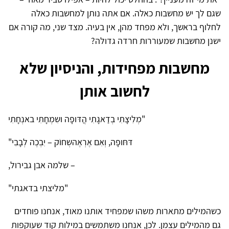
שגם לך יש מחשבות כאלה. אם אתה נותן למחשבות כאלה
לחלוף בראשך, ולא מפחד מהן, אין בעיה. מצד שני, מה קורה אם
ישנן מחשבות שמעוררות חרדה גדולה?
מחשבות מפחידות, והניסיון שלא
לחשוב אותן
"מְלִיצָתִי בְדַאגָתִי הֲדּופָה ושִמְחָתִי באנְחָתִי
דּחּופָה, וְאִם אֶרְאֶהשְחוֹק – יִבְכֶה לְבָבִי"
– שלמה אבן גבירול,
"מליצתי בדאגתי"
כשהמילים מתארות משהו שמפחיד אותנו מאוד, אנחנו פוחדים
גם מהמילים עצמן. לכן, אנחנו משתמשים במילות קוד שעוקפות