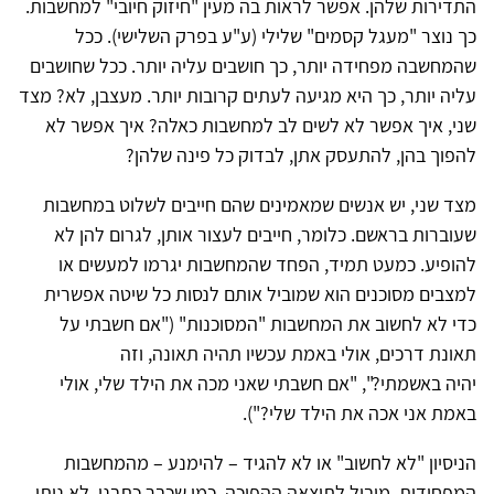
התדירות שלהן. אפשר לראות בה מעין "חיזוק חיובי" למחשבות.
כך נוצר "מעגל קסמים" שלילי (ע"ע בפרק השלישי). ככל
שהמחשבה מפחידה יותר, כך חושבים עליה יותר. ככל שחושבים
עליה יותר, כך היא מגיעה לעתים קרובות יותר. מעצבן, לא? מצד
שני, איך אפשר לא לשים לב למחשבות כאלה? איך אפשר לא
להפוך בהן, להתעסק אתן, לבדוק כל פינה שלהן?
מצד שני, יש אנשים שמאמינים שהם חייבים לשלוט במחשבות
שעוברות בראשם. כלומר, חייבים לעצור אותן, לגרום להן לא
להופיע. כמעט תמיד, הפחד שהמחשבות יגרמו למעשים או
למצבים מסוכנים הוא שמוביל אותם לנסות כל שיטה אפשרית
כדי לא לחשוב את המחשבות "המסוכנות" ("אם חשבתי על
תאונת דרכים, אולי באמת עכשיו תהיה תאונה, וזה
יהיה באשמתי?", "אם חשבתי שאני מכה את הילד שלי, אולי
באמת אני אכה את הילד שלי?").
הניסיון "לא לחשוב" או לא להגיד – להימנע – מהמחשבות
המפחידות, מוביל לתוצאה ההפוכה. כמו שכבר כתבנו, לא ניתן