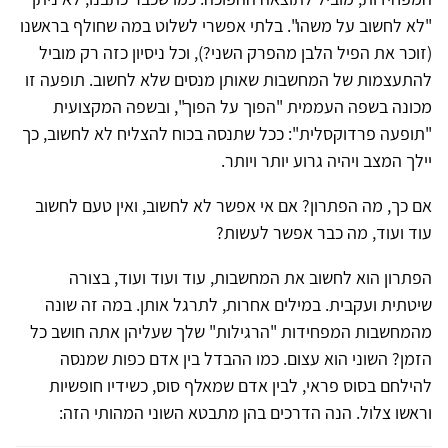
"לא לחשוב על משהו". בלתי אפשרי לשלוט במה שחולף בראשנו
(זוכר את הפיל הלבן מהפרק השני?), וכל ניסיון כזה רק מוביל
להתעצמות של המחשבות שאותן מנסים שלא לחשוב. תופעה זו
מכונה בשפה העממית "הפוך על הפוך", ובשפה המקצועית
"תופעה פרדוקסלית": ככל שתנסה בכוח להצליח לא לחשוב, כך
יילך המצב ויהיה גרוע יותר ויותר.
אם כך, מה הפתרון? אם אי אפשר לא לחשוב, ואין טעם לחשוב
עוד ועוד, מה כבר אפשר לעשות?
הפתרון הוא לחשוב את המחשבות, עוד ועוד ועוד, בצורה
שיטתית ועקבית. במילים אחרות, לתרגל אותן. במה זה שונה
מהמחשבות המפחידות "הרגילות" שלך שעליהן אתה חושב כל
הזמן? השוני הוא עצום. כמו ההבדל בין אדם כפות שמנסה
להילחם בסוס פראי, לבין אדם שמאלף סוס, כשידיו חופשיות
וראשו צלול. הנה הדרכים בהן מתבטא השוני המהותי הזה: