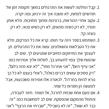
קבל החלטה לעשות את התרגולים במשך תקופת זמן של
חודשיים לפחות, לא משנה איך זה ירגיש, ומה יקרה.
עקוב אחרי ההוראות, ברצינות ומתוך מחויבות. מלא אותן
תמיד, לא רק כשזה מתאים, לא רק כשיש פנאי, לא רק
כשזה קל.
השתמש בספר הזה עד תומו. קרא את כל הפרקים, מלא
את כל הטבלאות והשאלונים. עשה את כל התרגולים. תן
לעצמך את החיזוקים החיוביים שמגיעים לך. שים לב
שהמוח שלך צפוי לתעתע בך, לשלוח אליך אמירות כמו:
"אני עייף היום", "אני אתרגל מחר", "לא יצא מזה כלום",
"רק פסיכים עושים דברים כאלה", ו"אולי בעצם לא כל כך
נורא להיות בחרדה". לכאורה אלו אמירות משכנעות, אבל
למעשה הן חסרות כל שחר.
אם פעם אחת שכחת לתרגל, אל תוותר. חזור לעבודה,
והתחל מהמקום שהפסקת. שים לב למחשבות כמו: "זה
כבר לא שווה", "זה לא בשבילי", "שברתי את הרצף" ו"אני