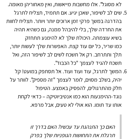
לא מסוגל". אלו מחשבות מייאשות, ואין מאחוריהן מאומה.
שים לב לשיפור, שאכן יגיע. אם תתמיד, תצליח לתרגל
בהדרגה במשך פרקי זמן ארוכים יותר ויותר. תצליח לחוות
את החרדה שלך, בלי להיבהל ממנה, גם כשהיא תהיה
בשיא עוצמתה. היכולת שלך לא להימנע תתחזק
כמו שריר, כל יום עוד קצת. האפשרות שלך לעשות יותר,
תלך ותתרחב. רק אל תשכח לשים לב לשיפור הזה, ואל
תשכח להגיד לעצמך "כל הכבוד".
המשך לתרגל, עוד ועוד ועוד. אל תסתפק במועט! קל
יהיה, בשלב מסוים, לומר לעצמך "זה מספיק". לוותר על
חלק מהתרגולים, להפסיק באמצע. הטיפול
נוגד-ההימנעות הוא כמו אנטיביוטיקה – כדאי לקחת
אותו עד תומו. הוא אולי לא טעים, אבל מרפא.
האם כך התנהגת עד עכשיו? האם בדרך זו
תרגלת את התחושות הגופניות שלך בפרק