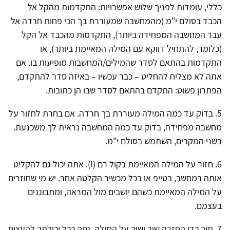
כללי, עומדות לפניך שלוש אפשרויות: התקדמות מהקל אל
הכבד בסולם י"מ (מהמחשבה שמעוררת בך הכי פחות חרדה אל
עבר המחשבה המפחידה ביותר), התקדמות מהכבד אל הקל
(כלומר, להתחיל דווקא עם המילה המאיימת ביותר), או
התקדמות בהתאם לסדר שהמילים/המחשבות מופיעות בו. אם
אתה לא מצליח להחליט – כבר עכשיו – באיזה סדר להתקדם,
הפתרון פשוט: התקדם בהתאם לסדר שבו הן כתובות.
5. בדוק עד כמה המילה מעוררת בך חרדה. אם בחרת לחזור על
מחשבה מפחידה, בדוק עד כמה המחשבה נראית לך משכנעת.
בשני המקרים, השתמש בסולם י"מ.
6. חזור על המילה המאיימת בקול רם (!). אתה יכול גם להקליט
אותה במחשב, בטייפ או בכל מכשיר הקלטה אחר. יש מי שחוזרים
על המילה המאיימת כשהם יושבים מול המראה, ומתבוננים
בעצמם.
7. תוך כדי החזרה שוב ושוב על המילה, נסה ככל יכולתך להעצים