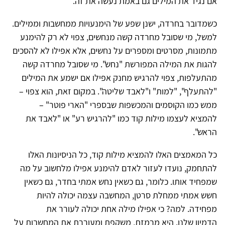
אם נגיד את המילים גם באמת נעשה את זה.
כשמדובר בחרדה, ישנן שפע של הימנעויות ממחשבות וממילים.
למשל, מי שסובל מחרדה קשה מנחשים, צפוי לא רק להימנע
מתמונות, מסרטים ומספרים על נחשים, אלא אפילו לא להסכים
להגות את המילה המפורשת "נחש". מי שסובל מחרדה קשה
מהתעלפות, צפוי להרגיש מחנק אפילו אם ישמע את המילים
"להתעלף", "למות" ו"לאבד שליטה". במקום זאת, הוא צפוי –
ממש כמו הקוסמים והמכשפות שבספרי "הארי פוטר" –
להמציא לעצמו מילות קוד כמו "להרגיש רע" או "לאבד את
הראש".
כל המאמצים האלו להמציא מילות קוד, כל הניסיונות האלו
להתחמק, נועדו לעזור לאדם להימנע אפילו מלחשוב על מה
שמפחיד אותו. כלומר, גם כשאין נחש אמתי בחדר, גם כשאין
חשש אמתי ממחלת סרטן, המחשבה עצמה יכולה להיות
מפחידה. למה? כי אפילו מילה אחת יכולה לעורר את
הדמיון שלנו. היא מרמזת, משקפת ומעוררת את המחשבות על