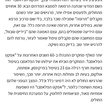
השם המדעי שנתנה הרפואה לממצא המדהים הבא: 30 אחוזים
מהחולים, ולפעמים אפילו יותר, מרגישים טוב יותר כשהם
מקבלים "תרופה" שמכילה סוכר בלבד, בלי שום מרכיב מרפא
שהוא. במילים אחרות, תרופה שאינה תרופה כלל. עם זאת,
עצם הידיעה שמטפלים בהם, עצם האמונה שהם "בידיים טובות",
עצם המחשבה שהם מקבלים טיפול שאמור לעזור, גורמת להם
להרגיש יותר טוב. בדיוק כמו נשיקה.
יותר מאלף מחקרים התנהלו ב-60 השנים האחרונות על "אפקט
הפלאסבו". המחקרים הוכיחו את יעילותו של הפלאסבו בטיפול
בשפעת חורף רגילה וגם 23 בטיפול בפרקינסון, אסתמה,
אולקוס, בעיות לב ומחלות רבות אחרות. יותר מכך, השיפור
שהרגישו החולים לא היה דמיוני כלל וכלל. המצב הגופני שלהם
באמת השתפר! כלומר, ל"אפקט הפלאסבו" היו השפעות
אמתיות מאוד, מציאותיות לחלוטין, על המערכת החיסונית של
החולים.