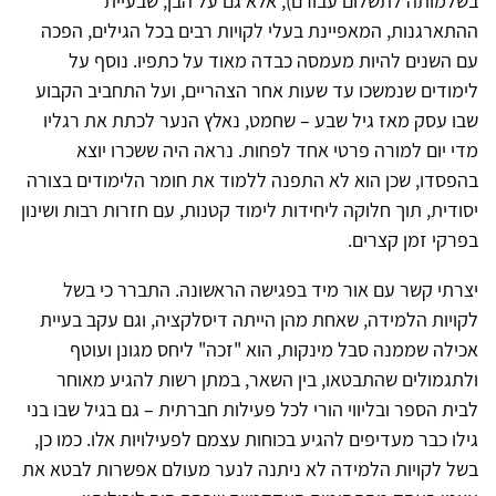
בשלמותה לתשלום עבורם), אלא גם על הבן, שבעיית
ההתארגנות, המאפיינת בעלי לקויות רבים בכל הגילים, הפכה
עם השנים להיות מעמסה כבדה מאוד על כתפיו. נוסף על
לימודים שנמשכו עד שעות אחר הצהריים, ועל התחביב הקבוע
שבו עסק מאז גיל שבע – שחמט, נאלץ הנער לכתת את רגליו
מדי יום למורה פרטי אחד לפחות. נראה היה ששכרו יוצא
בהפסדו, שכן הוא לא התפנה ללמוד את חומר הלימודים בצורה
יסודית, תוך חלוקה ליחידות לימוד קטנות, עם חזרות רבות ושינון
בפרקי זמן קצרים.
יצרתי קשר עם אור מיד בפגישה הראשונה. התברר כי בשל
לקויות הלמידה, שאחת מהן הייתה דיסלקציה, וגם עקב בעיית
אכילה שממנה סבל מינקות, הוא "זכה" ליחס מגונן ועוטף
ולתגמולים שהתבטאו, בין השאר, במתן רשות להגיע מאוחר
לבית הספר ובליווי הורי לכל פעילות חברתית – גם בגיל שבו בני
גילו כבר מעדיפים להגיע בכוחות עצמם לפעילויות אלו. כמו כן,
בשל לקויות הלמידה לא ניתנה לנער מעולם אפשרות לבטא את