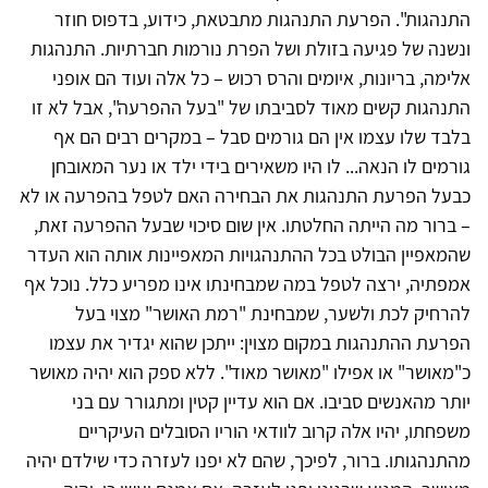
התנהגות". הפרעת התנהגות מתבטאת, כידוע, בדפוס חוזר
ונשנה של פגיעה בזולת ושל הפרת נורמות חברתיות. התנהגות
אלימה, בריונות, איומים והרס רכוש – כל אלה ועוד הם אופני
התנהגות קשים מאוד לסביבתו של "בעל ההפרעה", אבל לא זו
בלבד שלו עצמו אין הם גורמים סבל – במקרים רבים הם אף
גורמים לו הנאה... לו היו משאירים בידי ילד או נער המאובחן
כבעל הפרעת התנהגות את הבחירה האם לטפל בהפרעה או לא
– ברור מה הייתה החלטתו. אין שום סיכוי שבעל ההפרעה זאת,
שהמאפיין הבולט בכל ההתנהגויות המאפיינות אותה הוא העדר
אמפתיה, ירצה לטפל במה שמבחינתו אינו מפריע כלל. נוכל אף
להרחיק לכת ולשער, שמבחינת "רמת האושר" מצוי בעל
הפרעת ההתנהגות במקום מצוין: ייתכן שהוא יגדיר את עצמו
כ"מאושר" או אפילו "מאושר מאוד". ללא ספק הוא יהיה מאושר
יותר מהאנשים סביבו. אם הוא עדיין קטין ומתגורר עם בני
משפחתו, יהיו אלה קרוב לוודאי הוריו הסובלים העיקריים
מהתנהגותו. ברור, לפיכך, שהם לא יפנו לעזרה כדי שילדם יהיה