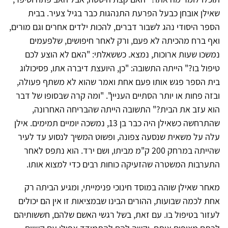
שאילן אובחן כבעל הפרעת התנהגות כבר בגיל צעיר. בבית
הספר היסודי נהג לשבור דברים, להכות ילדים אחרים וגם מורים,
ואף ברח מהכיתה לא פעם, ורק לאחר חיפושים, שלפעמים
נמשכו שעות ארוכות, נמצא. כששאלתי: "האם לא הוצע לכם
טיפול בו?" הייתה התשובה: "כן, היועצת דיברה אתו, פסיכולוג
בית הספר פגש אותו פעם אחת ואמר שהוא לא משתף פעולה,
ובזה פחות או יותר הסתיים העניין". "ומה קרה שבסופו של דבר
הוא עזב את הבית?" התשובה הייתה שהבריחה האחרונה,
שהתרחשה כשאילן היה כבר בן 13, נמשכה יומיים תמימים. אילן
עלה על משאית שנסעה צפונה, ופשוט המשיך לנסוע עד לעיר
שהייתה במרחק 200 ק"מ מביתו, ושם ירד. הוא נתפס לאחר
התערבות המשטרה שהזעיקה כוחות רבים כדי למצוא אותו.
מאחר שאילן שוהה במוסד חינוכי פנימייתי, ומגיע הביתה רק
אחת לכמה שבועות, ההורים הבינו שבמציאות זו אין הם יכולים
לעזור בטיפול בו. עם זאת, בשל רגשי האשם שלהם, חששותיהם