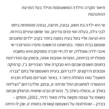
תיאור מקרה: הילדה המשועממת והילד בעל הפרעת
ההתנהגות
שי היא ילדה בת תשע, נבונה, חרוצה, גבוהה ומפותחת ביחס
לבני גילה, בעלת תווי פנים עדינים, עור שחום ועיניים בהירות.
היא הגיעה אליי בשל בעיה נפוצה ביותר בקרב ילדים מחוננים:
שעמום בבית הספר. בפגישתנו הראשונה סיפרו ההורים כי שי
אינה ילדה אומללה; יש לה חיי חברה מספקים והיא נחשבת
פופולרית בכיתתה, המורות אוהבות אותה, וכמוהן גם המדריכות
בחוגים השונים שבהם היא מבקרת אחר הצהריים: ג'ז, קרמיקה
ומבוכים ודרקונים. לדבריהם, בעיית השעמום של בתם "צברה
תאוצה" מאז התחלת כיתה ד. באזור מגוריהם פועלת תכנית
ההעשרה למחוננים החל מכיתה זו, ובתם, שלדבריהם "הצליחה
בשלב א, נכשלה בשלב ב". ההורים הבינו שתווית הכישלון שבתם
נושאת על עצמה מקשה עליה מאוד (דויד, 2011), והסיקו –
בצדק – שהתלונות על השעמום קשורות בתווית זו, שכן לו הייתה