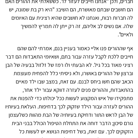
חברים, ולכן "אנחנו חייבים לעזור לו". כששאלתי את ההורים האם
הם חושבים שבתם מאושרת, הם השיבו: "היא רק בת שמונה, יש
לה חברות רבות, ואנחנו לא חושבים שהיא רצינית עם האיומים
שלה. אם נשים לב אליהם, זה רק ייתן לה תמריץ להמשיך
ולאיים".
אף שההורים פנו אליי כאמור בעניין בנם, אמרתי להם שהם
חייבים ללכת לקבל עזרה עבור בתם, ושאיומי התאבדות הם דבר
רציני מאוד בכל גיל. לא הבעתי ולו רמז של זלזול בבעיה של הבן
וברצון של ההורים באושרו, ולא ניסיתי כלל להפחית מעוצמת
הכאב שהם חשו ביחס לבנם. עם זאת, במצב שבו ילד מאיים
בהתאבדות, וההורים פנים לעזרה דווקא עבור ילד אחר,
מתפקידו של איש המקצוע לעשות ככל יכולתו כדי להפנות את
ההורים לעזרה עבור הילד שזקוק לכך בדחיפות. העלאת בעיותיו
של הבן לראש התור ודחיקת בעיותיה של הבת מהוות כשלעצמן
גורם סיכון; הדבר דוחה את התחלת הטיפול הכולל בבני הבית
הזקוקים לכך. עם זאת, בשל דחיפות הנושא יש לעשות כל