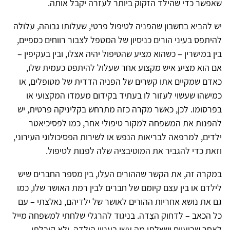
שאפשר כדי שהילד הזקוק ביותר לעזרה יקבל אותה.
יש להביא בחשבון שהפניה לטיפול פרטי, שעלותו גבוהה, עלולה
להיתפס בעיני הורים כניסיון של המטפל לצבור רווחים כספיים,
בין במישרין – כשהוא מציע שהטיפול יהיה אצלו, ובין בעקיפין –
אם הוא מציע איש מקצוע אחר שעלול להיתפס כעמית שלו,
כאדם שמקיים אתו קשרים של הפניה הדדית של מטופלים, או
כמישהו שעשוי לעזור לו בעתיד בקידום מעמדו המקצועי או
בפרסומו. לכן, כאשר מקרה כזה מתרחש בקליניקה פרטית, יש
להפנות את המשפחה למקור טיפולי אחר, כמו לפסיכיאטר
ילדים, למרפאה לבריאות הנפש או לשירות הפסיכולוגי העירוני,
וזאת כדי להגביר את המוטיבציה שלה לפנות לטיפול.
במקרה זה, את הקשר שההורים העלו, בין מספר החברים שיש
לילדם או בין עצם קיומם של חברים לבין רמת האושר שלו, כמו
גם את נושא אחריות ההורים לאושר של ילדיהם, נאלצתי – עם
כל הכאב – לדחוק הצִדה. בניגוד להרגלי שלחתי למשפחה מייל
לאחר שבועיים ושאלתי מה עשו בעניין הילדה, ולא קיבלתי