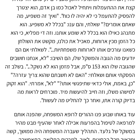
קצת את ההתעמלות ויתחיל לאכול כמו בן אדם, הוא יצטרך
להפסיק להתעמל כי לא יהיה לו כוח". "ואיך זה משפיע, מה
שאתם אומרים?" שאלתי, והם ענו: "בכלל לא משפיע. הוא
מתנהג כאילו הוא בכלל לא שומע אותנו. וזה די מפליא, כי הוא
כל הזמן מכין ארוחות, מאכיל את כולנו, מקשט את השולחן
כשאנו עורכים אותו לארוחות משפחתיות...". לשאלתי אם הם
יודעים מה הגובה והמשקל שלו, הם השיבו: "לא, אנחנו חושבים
שהגובה שלו הוא 153 ס"מ, אבל מזמן הוא לא נשקל...". בשלב זה
הפסקתי אותם ושאלתי: "האם לא חשבתם שהוא צריך עזרה?"
"כן, באמת, אולי כדאי שתיפגשי אותו?" "לא", אמרתי. "הוא זקוק
למישהו משלו, וזה חייב להיעשות מיד. מוכרחים לראות מה
בדיוק קורה אתו, ואחר כך להחליט מה לעשות".
עוד באותו שבוע פנו ההורים לרופא המשפחה, שהפנה אותם
למרפאה לטיפול בהפרעות אכילה לאחר שהעיף מבט מהיר
במשקל של גלעד. התהליך שעברה המשפחה היה ממושך, קשה
ומכאיב מכל הבחינות. לאור, למרבית הפליאה, התאפשרה