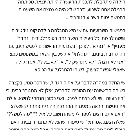
הילדה מתקבלת לתכנית ההעשרה הייתה יוצאת מכיתתה
הרגילה אחת לשבוע, דבר שלא היה מצמצם את השעמום
בחמשת ימות השבוע הנותרים...
בפגישות השבועיות עם שי היא התגלתה כילדה קומוניקטיבית
וששה לרצות. כל פעילות היא כינתה בסופרלטיבים "נהדר",
מעניין" או "נפלא". לפיכך, בשבועות הראשונים לפגישותינו, עם
ההתקרבות בינינו, "תרגלתי" את שי, בין השאר במשפטים כמו:
"אני לא רוצה", "לא מתחשק לי", או "לא בא לי". אמרתי לה
שאצלי אפשר לצעוק, לשיר ולהתגלגל על הכיסא.
שי החלה במהרה לדבר על אחיה הגדול, שהוזכר ממש בקצרה
בשיחה הראשונה עם ההורים. לדבריה, אילן לא מתגורר בבית, כי
"היו בעיות". שי לא רצתה לפרט, ואני כמובן הנחתי לנושא. אולם
את פגישתי הבאה במסגרת ההדרכה ההורית פתחתי בשאלה:
"האם אתם רוצים לספר לי משהו חשוב על אילן?" "מה למשל?"
שאלה האם. אמרתי:" שי סיפרה שהוא לא מתגורר בבית. האם
תוכלו לומר מה אתו?" האם קצת היססה, אבל האב פתח וסיפר,