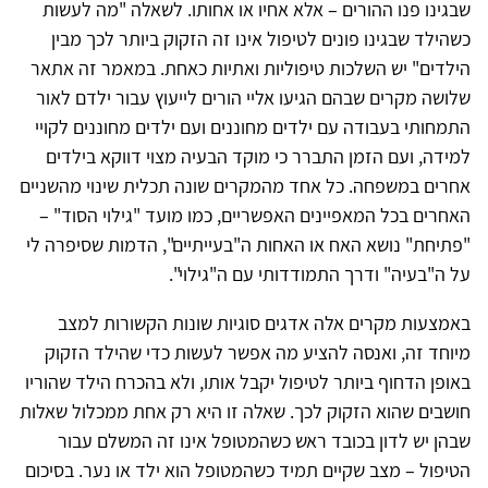
שבגינו פנו ההורים – אלא אחיו או אחותו. לשאלה "מה לעשות
כשהילד שבגינו פונים לטיפול אינו זה הזקוק ביותר לכך מבין
הילדים" יש השלכות טיפוליות ואתיות כאחת. במאמר זה אתאר
שלושה מקרים שבהם הגיעו אליי הורים לייעוץ עבור ילדם לאור
התמחותי בעבודה עם ילדים מחוננים ועם ילדים מחוננים לקויי
למידה, ועם הזמן התברר כי מוקד הבעיה מצוי דווקא בילדים
אחרים במשפחה. כל אחד מהמקרים שונה תכלית שינוי מהשניים
האחרים בכל המאפיינים האפשריים, כמו מועד "גילוי הסוד" –
"פתיחת" נושא האח או האחות ה"בעייתיים", הדמות שסיפרה לי
על ה"בעיה" ודרך התמודדותי עם ה"גילוי".
באמצעות מקרים אלה אדגים סוגיות שונות הקשורות למצב
מיוחד זה, ואנסה להציע מה אפשר לעשות כדי שהילד הזקוק
באופן הדחוף ביותר לטיפול יקבל אותו, ולא בהכרח הילד שהוריו
חושבים שהוא הזקוק לכך. שאלה זו היא רק אחת ממכלול שאלות
שבהן יש לדון בכובד ראש כשהמטופל אינו זה המשלם עבור
הטיפול – מצב שקיים תמיד כשהמטופל הוא ילד או נער. בסיכום