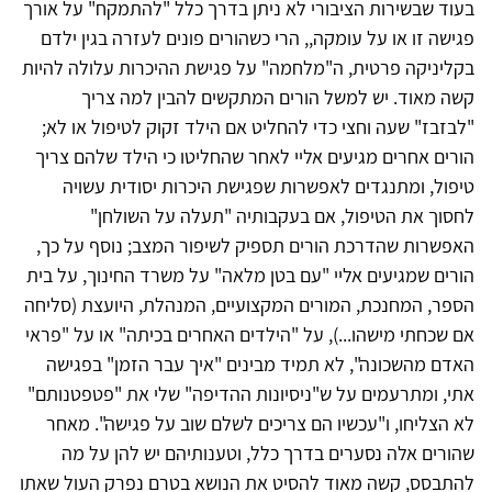
בעוד שבשירות הציבורי לא ניתן בדרך כלל "להתמקח" על אורך
פגישה זו או על עומקה,, הרי כשהורים פונים לעזרה בגין ילדם
בקליניקה פרטית, ה"מלחמה" על פגישת ההיכרות עלולה להיות
קשה מאוד. יש למשל הורים המתקשים להבין למה צריך
"לבזבז" שעה וחצי כדי להחליט אם הילד זקוק לטיפול או לא;
הורים אחרים מגיעים אליי לאחר שהחליטו כי הילד שלהם צריך
טיפול, ומתנגדים לאפשרות שפגישת היכרות יסודית עשויה
לחסוך את הטיפול, אם בעקבותיה "תעלה על השולחן"
האפשרות שהדרכת הורים תספיק לשיפור המצב; נוסף על כך,
הורים שמגיעים אליי "עם בטן מלאה" על משרד החינוך, על בית
הספר, המחנכת, המורים המקצועיים, המנהלת, היועצת (סליחה
אם שכחתי מישהו...), על "הילדים האחרים בכיתה" או על "פראי
האדם מהשכונה", לא תמיד מבינים "איך עבר הזמן" בפגישה
אתי, ומתרעמים על ש"ניסיונות ההדיפה" שלי את "פטפטנותם"
לא הצליחו, ו"עכשיו הם צריכים לשלם שוב על פגישה". מאחר
שהורים אלה נסערים בדרך כלל, וטענותיהם יש להן על מה
להתבסס, קשה מאוד להסיט את הנושא בטרם נפרק העול שאתו