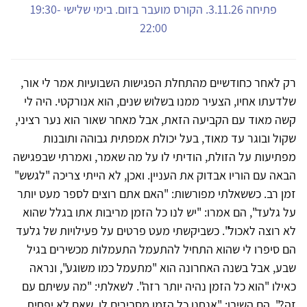
פתיחה 3.11.26. הקורס מועבר בזום. בימי שלישי 19:30-
22:00
רק לאחר כחודשיים מהתחלת הפגישות השבועיות אמר לי אור,
שלדעתו אחיו, הצעיר ממנו בשלוש שנים, הוא אנורקטי. היה לי
קשה מאוד עם הקביעה הזאת, אבל מאחר שאור הוא נער רציני,
שקול ובוגר עד מאוד, בעל יכולת אמפתית גבוהה ותובנות
מפתיעות על הזולת, הודיתי לו על מה שאמר, ואמרתי שבפגישה
הבאה עם הוריו אבדוק את העניין. ואכן, לא הייתי צריכה "לגשש"
זמן רב. כששאלתי מפורשות: "האם אתם רוצים לספר מעט יותר
על גלעד", הם אמרו: "יש לנו כל הזמן מריבות אתו בגלל שהוא
לא רוצה לאכול". כשביקשתי מעט פרטים על פעילויות של גלעד
הם סיפרו לי שהוא התחיל להתעמל התעמלות מכשירים בגיל
שבע, אבל בשנה האחרונה הוא "מתעמל כמו משוגע", ונראה
כאילו "הוא כל הזמן נהיה יותר רזה". לשאלתי: "מה עשיתם עם
זה?", הם השיבו: "אנחנו כל הזמן מסבירים לו, שאם לא יפחית