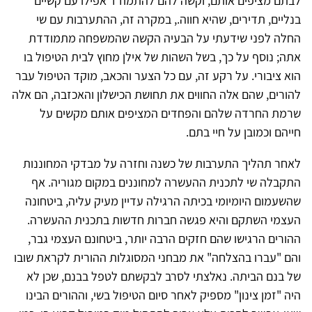
לבתם מציפים אותם, וקשה להם להתמודד אפילו עם קשיים
בנליים, תדירים, שהיא חווה., במקרה זה, ההתערבות עם שי
החלה לפני שידעתי על הבעיה הקשה שהמשפחה מתמודדת
אתה; נוסף על כך, בשל השהות של אילן מחוץ לבית הטיפול בו
הוא ציבורי. על רקע זה, עם כל הצער והכאב, מוקד הטיפול עבר
להורים, שהם אלה החווים את תחושת הכישלון והאכזבה, הם אלה
שרמת החרדה שלהם והפחדים המציפים אותם מקשים על
חייהם וכמובן על חיי בתם.
לאחר תהליך התערבות של כשנה וחזרה על מבדקי המחוננות
התקבלה שי לתכנית ההעשרה למחוננים במקום מגוריה. אף
שהשעמום היומיומי בכיתה הרגילה עדיין מעיק עליה, ביטחונה
העצמי השתקם והיא פגשה חברות חדשות בתכנית ההעשרה.
ההורים הרגישו שהם חזקים הרבה יותר, ביטחונם העצמי גבר,
והם "עברו בהצלחה" את מבחני המסוגלות ההורית לקראת שובו
של בנם הביתה. נאלצתי לסרב לבקשתם לטפל בבנם, שכן לא
היה "זמן צינון" מספיק לאחר סיום הטיפול בשי, וההורים הבינו