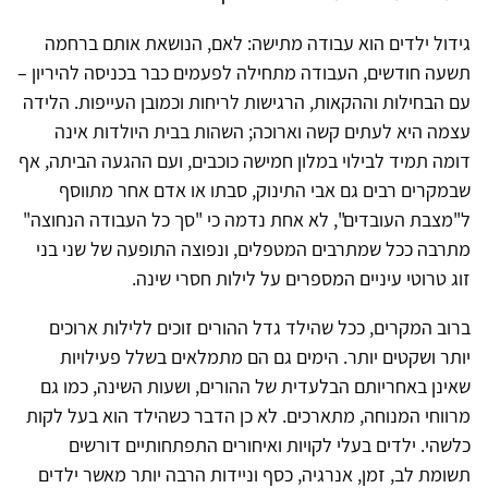
גידול ילדים הוא עבודה מתישה: לאם, הנושאת אותם ברחמה
תשעה חודשים, העבודה מתחילה לפעמים כבר בכניסה להיריון –
עם הבחילות וההקאות, הרגישות לריחות וכמובן העייפות. הלידה
עצמה היא לעתים קשה וארוכה; השהות בבית היולדות אינה
דומה תמיד לבילוי במלון חמישה כוכבים, ועם ההגעה הביתה, אף
שבמקרים רבים גם אבי התינוק, סבתו או אדם אחר מתווסף
ל"מצבת העובדים", לא אחת נדמה כי "סך כל העבודה הנחוצה"
מתרבה ככל שמתרבים המטפלים, ונפוצה התופעה של שני בני
זוג טרוטי עיניים המספרים על לילות חסרי שינה.
ברוב המקרים, ככל שהילד גדל ההורים זוכים ללילות ארוכים
יותר ושקטים יותר. הימים גם הם מתמלאים בשלל פעילויות
שאינן באחריותם הבלעדית של ההורים, ושעות השינה, כמו גם
מרווחי המנוחה, מתארכים. לא כן הדבר כשהילד הוא בעל לקות
כלשהי. ילדים בעלי לקויות ואיחורים התפתחותיים דורשים
תשומת לב, זמן, אנרגיה, כסף וניידות הרבה יותר מאשר ילדים