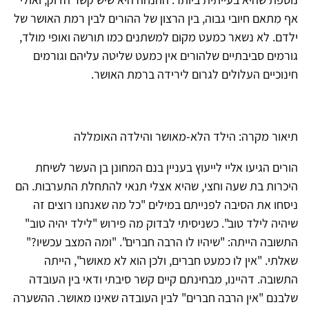
אף מִתאם חיובי גבוה, בין הרצון של ההורים לבין רמת האושר של
ילדם. לא נשאר כמעט מקום למשתנים כמו תורשה ואופי מולד,
גורמים סביבתיים שלהורים אין כמעט שליטה עליהם וגורמים
חינוכיים העלולים לגרום לירידה ברמת האושר.
תיאור מקרה: הילד הלא-מאושר והילדה האומללה
הורים הגיעו אליי לייעוץ בעניין בנם המחונן בן העשר לשיחת
היכרות בת שעה וחצי, שהיא אצלי תנאי להתחלת התערבות. הם
ניסחו את הסיבה לפנייתם במילים "כל מה שאנחנו רוצים זה
שיהיה לילד טוב". כשניסיתי לבדוק מה פירוש "לילד יהיה טוב"
התשובה הייתה: "שיהיו לו הרבה חברים". "ומה המצב עכשיו?"
שאלתי. "אין לו כמעט חברים, ולכן הוא לא מאושר", הייתה
התשובה. דהיינו, מבחינתם קיים קשר סיבתי ודאי בין העובדה
שלבנם "אין הרבה חברים" לבין העובדה שאינו מאושר. ההשערה