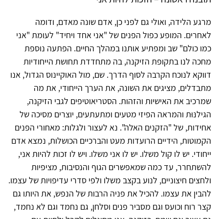
מרגע הלידה, ואולי גם לפני כן, אדם שונה מאדם, ודומה
לאחרים. המופע כפול הפנים של "אני אחד ויחיד" לעומת "אני
כמו כולם" שב ומפתיע אותנו במהלך החיים. הפתעה נוספת
מחכה לנו בתקופת הזיקנה, בה מתחדדת תחושת הייחודיות
דווקא לנוכח הקרבה לסוף הדרך. שם, מול האוקיינוס הגדול, אנו
מתבדלים, מציגים את השונה, את הערך הייחודי, את מה
שמרכיב את האישיות והזהות. הסטריאוטיפים לגבי הזיקנה,
הגילנּוּת והמראה הפיזי מטעים ומתעתעים, יוצרים מסיכה של
אחידות, של "הזקנים האלה". נא לעצור ולגלות: מאחורי הפנים
הקמוטות, הידיים הרועדות מעט והברכיים הכושלות, נמצא אדם
ייחודי. יש לו קול משלו. יש לו אני משלו. ויש לו זכות להיות אני,
להשתחרר, עד כמה שמאפשרים הגוף והנסיבות, מציפיות
ולחצים חיצוניים, לנוע בקצב משלו ולפי סדרי עדיפויות של עצמו.
להבין את עצמו. להכיל את פניה הרבות של הנפש, את היותו גם
קצר רוח וכועס וגם מסביר פנים וסלחן, גם נחמד וגם לא נחמד,