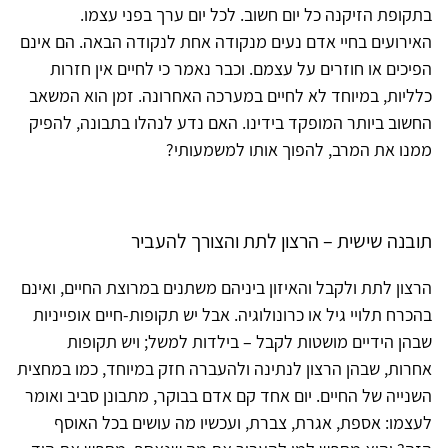
בתקופת הזיקנה כל יום חשוב. לכל יום ערך בפני עצמו.
האירועים בחיי אדם נעים מנקודה אחת לנקודה הבאה. הם אינם
הפיכים או חוזרים על עצמם. וכבר נאמר כי לחיים אין חזרות
כלליות, במיוחד לא לחיים במערכה האחרונה. זמן הוא המשאב
החשוב ביותר המופקד בידינו. האם נדע לנהלו בתבונה, להפיק
ממנו את המרב, להפוך אותו למשמעותי?
תובנה שישית – הרצון לתת והצורך להעביר
הרצון לתת ולקבל והאיזון ביניהם משתנים במרוצת החיים, ואינם
בהכרח תלויי גיל או כרונולוגיה. אבל יש תקופות-חיים אופייניות
שבהן הידיים מושטות לקבל – בילדות למשל; ויש תקופות
אחרות, שבהן הרצון לנתינה ולהעברה חזק במיוחד, כמו במחצית
השנייה של החיים. יום אחד קם אדם בבוקר, מתבונן סביב ואומר
לעצמו: אספת, אגרת, צברת, ועכשיו מה עושים בכל האוסף