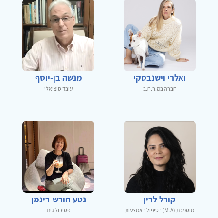
ואלרי וישנבסקי
מנשה בן-יוסף
חברה במ.ר.ח.ב
עובד סוציאלי
קורל לרין
נטע חורש-רינמן
מוסמכת (M.A) בטיפול באמצעות
פסיכולוגית