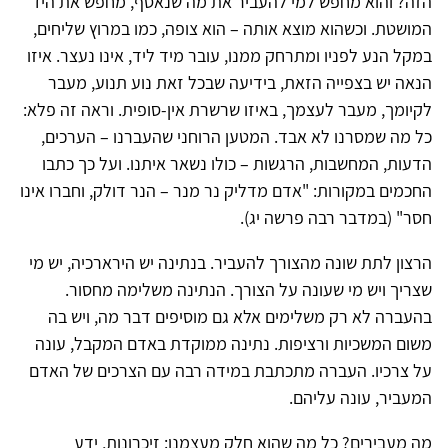
הזה? והוא מחפש למי להעביר את מה שנאסף, מחפש את היד
המושטת. וכשהוא מוצא אותה – הוא צופה, כמו במרוץ שליחים,
במקל הנע לפניו ומתרחק ממנו, עובר מיד ליד, אינו נעצר. איזו
הנאה יש בצפייה הזאת, בידיעה שבכל זאת נוע תנוע, מעבר
לקיומך, מעבר לעצמך, באיזו שרשרת אין-סופית. וראה זה פלא:
כל מה שמסרנו לא אבד. המטען הרוחני שהעברנו – הערכים,
הדעות, המחשבות, הרגשות – כולו נשאר איתנו. ועל כך כתבו
החכמים במקורות: "אדם מדליק נר מנר – הנר דולק, וחברו אינו
חסר" (במדבר רבה פרשה יג).
הרצון לתת שונה מהצורך להעביר. בנתינה יש הירארכיה, יש מי
שצריך ויש מי שעונה על הצורך. הנתינה משלימה מחסור.
בהעברה לא רק משלימים אלא גם מוסיפים דבר מה, ויש בה
משום המשכיות ורציפות. נתינה ממוקדת באדם המקבל, עונה
על צרכיו. העברה מתכתבת במידה רבה עם הצרכים של האדם
המעביר, עונה עליהם.
מה מעבירים? כל מה שהוא חלק מעצמנו: זיכרונות, ידע