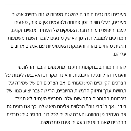
צעירים ומבוגרים חותרים להשגת מטרות שונות בחיים: אנשים
צעירים, בעלי חוויית זמן פתוחה ולפעמים אין סופית, מוּנעים
לעבר חיפוש ידע והרחבת האופקים של העתיד. אנשים זקנים,
המודעים למוגבלות הזמן האישי, מוּנעים לעבר השגת משמעות
רגשית מהחיים בהווה והעמקת האינטימיות עם אנשים אהובים
עליהם.
להווה המורחב בתקופת הזיקנה מתכנסים העבר הרלוונטי
והעתיד הרלוונטי. והתכנסות זו אינה מקרית. היא באה לענות על
הצרכים הקיומיים המשמעותיים. אם הצרכים הם של שמירה על
תחושת ערך וחיזוק הרגשות החיוביים, הרי שהעבר יציע מגוון של
זיכרונות התומכים בתחושות אלה. תסריטי העתיד לא תמיד
בידנו, אך ה"קריינות" הנלווית אליהם היא שלנו. כך אנו בונים גם
את העתיד מן ההווה. והערת שוליים לכל בוני התסריטים: מרבית
הדברים שאנו דואגים בעטיים אינם מתרחשים.