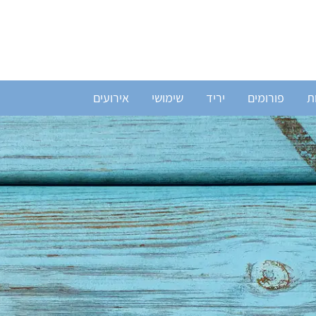
ת
פורומים
יריד
שימושי
אירועים