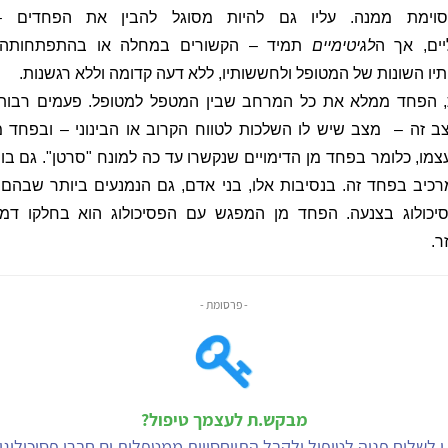
וימת ממנה. עליו גם להיות מסוגל להבין את הפחדים – ה
יים, אך
ה
לגיטימיים
תמיד – הקשורים במחלה או בהתפתחותה. ו
יו השונות של המטופל ולחששותיו, ללא דעה קדומה וללא רגשנות.
ת, הפחד ממלא את כל המרחב שבין המטפל למטופל. פעמים רבות
ב זה –
מצב שיש לו השלכות לטווח הקרוב או הבינוני – ובפחד מ
מו, כלומר בפחד מן הדימויים שנקשרו עד כה למונח "סרטן". גם בור
רכיב בפחד זה. בנסיבות אלו, בני אדם, גם הנמנעים ביותר שבהם,
כולוג בצנעה. הפחד מן המפגש עם הפסיכולוג הוא בחלקו דמי
ר.
- פרסומת -
מבקש.ת לעצמך טיפול?
י לשלוח פניה לטיפול ולקבל התייחסויות ממטפלות.ים חברי פסיכולוג