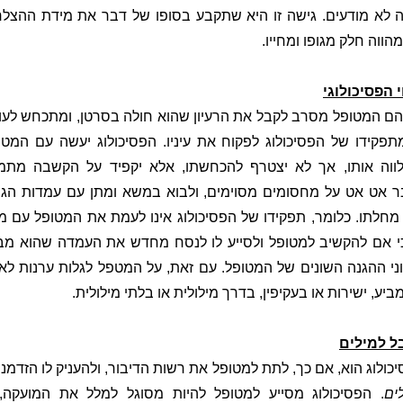
נה לא מודעים. גישה זו היא שתקבע בסופו של דבר את מידת ההצל
ווה חלק מגופו ומחייו.
 הפסיכולוגי
הם המטופל מסרב לקבל את הרעיון שהוא חולה בסרטן, ומתכחש לעוב
 מתפקידו של הפסיכולוג לפקוח את עיניו. הפסיכולוג יעשה עם המט
ילווה אותו, אך לא יצטרף להכחשתו, אלא יקפיד על הקשבה מת
 אט אט על מחסומים מסוימים, ולבוא במשא ומתן עם עמדות הגנת
חלתו. כלומר, תפקידו של הפסיכולוג אינו לעמת את המטופל עם מצ
כי אם להקשיב למטופל ולסייע לו לנסח מחדש את העמדה שהוא מב
ני ההגנה השונים של המטופל. עם זאת, על המטפל לגלות ערנות לאו
ע, ישירות או בעקיפין, בדרך מילולית או בלתי מילולית.
ל למילים
כולוג הוא, אם כך, לתת למטופל את רשות הדיבור, ולהעניק לו הזדמנ
ים
. הפסיכולוג מסייע למטופל להיות מסוגל למלל את המועקה,