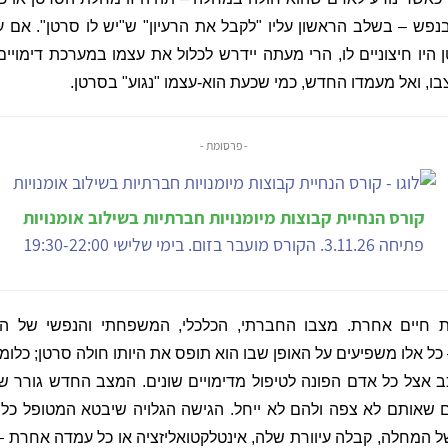
נפש – בשלב הראשון עליו "לקבל את הרעיון" ש"יש לו סרטן". אם ע
היו חיצוניים לו, הרי מעתה יידרש לכלול את עצמו במערכת דימוי
ו, ואל מעמדו החדש, כמי שכעת הוא-עצמו "נגוע" בסרטן.
- פרסומת -
קורס הנחיית קבוצות מיומנויות חברתיות בשילוב אומנויות
פתיחה 3.11.26. הקורס מועבר בזום. בימי שלישי 19:30-22:00
ת חיים אחרת. מצבו החברתי, הכלכלי, המשפחתי והנפשי של הא
כל אלו משפיעים על האופן שבו הוא תופס את היותו חולה סרטן; כלומר
כב אצל כל אדם הפונה לטיפול מדימויים שונים. המצב החדש גורר שינ
ם שאותם לא צפה ולהם לא ייחל. הגישה הגלויה שיבטא המטופל כלפ
ל המחלה, קבלה עיוורת שלה, אינטלקטואליזציה או כל עמדה אחרת – 