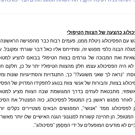
ולוג כהצעה של הצוות הטיפולי
עם הפסיכולוג ניטלת ממנו, פעמים רבות כבר מהפגישה הראשונה,
מגלה הבנה כלפי מפגש זה, ומתייחס אליו כאל דבר שגרתי ומקובל.
ע
יות ואת המבוכה של גורמים בצוות הטיפולי בבואם להציע למטו
ו לא היה הפסיכולוג עצמו חלק מהצוות הטיפולי! יתר על כן, חלקם 
ח: "נראה לך שאני משוגע?!" כך, התנגדויות והסתייגויות שונות ומ
ולוג בצוות, והבורות של אנשי צוות בנוגע לתפקידו המדויק של הפסיכ
שפוזי, מתבטאת לעתים בדרך המגושמת שבה הצוות מציע למטופ
 לאחר מפגש ראשון בין המטופל לפסיכולוג, כזה המנטרל את הסיטו
 לפסיכולוג ממד "אנושי", המפגשים הבאים מצטיירים כקלים יות
המטופל, הן תהיינה קשורות למנגנוני הגנה האישיים שלו יותר מא
ים לא מודעים המופעלים על ידי המְסַמֵּן "פסיכולוג".