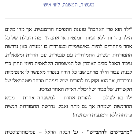
מעשית, המשגה, ליווי אישי
"ילד הוא פרי האהבה" טוענת התפיסה הרומנטית. אך מהו מקום
הילד בהורות ללא זוגיות רומנטית או אהבה?
מה היכולת של כל
אחד מההורים להיות באינטימיות ובנפרדות בו זמנית? כאן נדרשת
התמודדות רגשית, התמודדות עם פנטזיות, עם חרדות ומשאלות.
עיבוד האבל סביב האובדן של המשפחה הקלאסית חיוני ונחוץ כדי
לבנות עבור הילד מרחב שבו כל הורה בנפרד מאפשר לו אינטימיות
ונפרדות, אך הוא זקוק גם להורים שיש ביניהם מרחב פוטנציאלי של
תקשורת, של כבוד ושל יכולת ראיית האחר וצרכיו.
ילד בא לעולם –
להורות אחרת – למשפחה אחרת – מביא
התרגשות ושמחה אך גם מתח ואבל. נדרשת התמודדות רגשית
פתוחה ללא הימנעות והכחשה!
"מתביישים להתבייש"
- גב' רבקה הראל – פסיכותרפיסטית