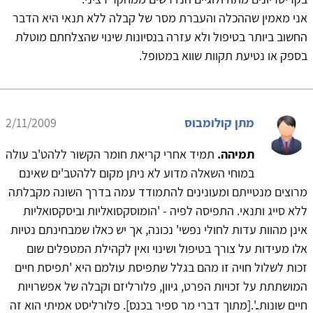
אני מאמין שההכלה והעברת מסר של קבלה ללא תנאי היא הדבר
החשוב ביותר בטיפול ולא עזרה בנסיונות שינוי שהצלחתם מוטלת
בספק או נטיעת תקוות שווא במטופל.
מתן קולומבוס
2/11/2009
תמיהה.
תמיד אחרי קריאת חומר הקשור ללהט'ב עולה
במוחי השאלה מדוע לא ניתן מקום ללהטב'ים שאינם
מרוצים מנטייתם ומעונינים להתמודד עמה בדרך השונה מקבלתה
ללא סייג ותנאי. התפיסה לפיה - 'הומוסקסואליות וביסקסואליות
אינן מהוות עדות לחולי נפשי' נכונה, אך יש כאלו שמבחינתם נטיות
אלו מעידות על צורך בטיפול ושינוי ואין לקהילת המטפלים שום
זכות לשלול חויה זו מהם בגלל שתפיסת עולמם היא 'תפיסת חיים
המושתתת על זכויות הפרט, גיוון, פלורליזם וקבלה של אפשרויות
חיים שונות..'.[מתוך דברי מר ספיר בכנס]. פלורליסט אמיתי הוא זה