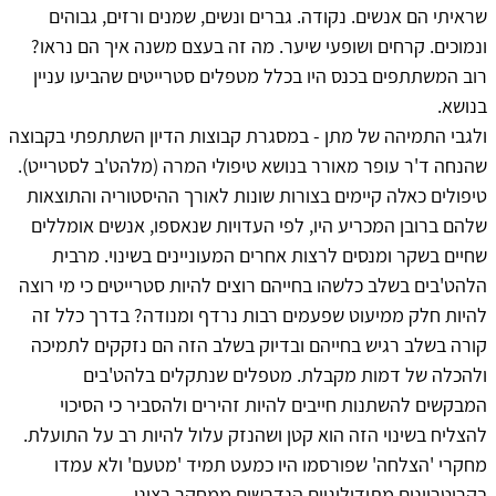
שראיתי הם אנשים. נקודה. גברים ונשים, שמנים ורזים, גבוהים
ונמוכים. קרחים ושופעי שיער. מה זה בעצם משנה איך הם נראו?
רוב המשתתפים בכנס היו בכלל מטפלים סטרייטים שהביעו עניין
בנושא.
ולגבי התמיהה של מתן - במסגרת קבוצות הדיון השתתפתי בקבוצה
שהנחה ד'ר עופר מאורר בנושא טיפולי המרה (מלהט'ב לסטרייט).
טיפולים כאלה קיימים בצורות שונות לאורך ההיסטוריה והתוצאות
שלהם ברובן המכריע היו, לפי העדויות שנאספו, אנשים אומללים
שחיים בשקר ומנסים לרצות אחרים המעוניינים בשינוי. מרבית
הלהט'בים בשלב כלשהו בחייהם רוצים להיות סטרייטים כי מי רוצה
להיות חלק ממיעוט שפעמים רבות נרדף ומנודה? בדרך כלל זה
קורה בשלב רגיש בחייהם ובדיוק בשלב הזה הם נזקקים לתמיכה
ולהכלה של דמות מקבלת. מטפלים שנתקלים בלהט'בים
המבקשים להשתנות חייבים להיות זהירים ולהסביר כי הסיכוי
להצליח בשינוי הזה הוא קטן ושהנזק עלול להיות רב על התועלת.
מחקרי 'הצלחה' שפורסמו היו כמעט תמיד 'מטעם' ולא עמדו
בקריטריונים מתודולוגיים הנדרשים ממחקר רציני.