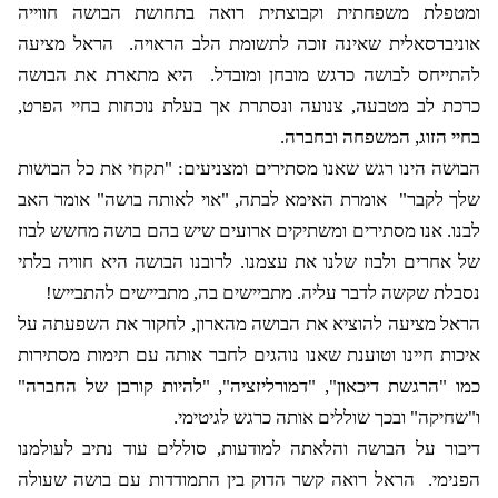
ומטפלת משפחתית וקבוצתית רואה בתחושת הבושה חווייה
אוניברסאלית שאינה זוכה לתשומת הלב הראויה.
הראל מציעה
להתייחס לבושה כרגש מובחן ומובדל.
היא מתארת את הבושה
כרכת לב מטבעה, צנועה ונסתרת אך בעלת נוכחות בחיי הפרט,
בחיי הזוג, המשפחה ובחברה.
הבושה הינו רגש שאנו מסתירים ומצניעים: "תקחי את כל הבושות
שלך לקבר"
אומרת האימא לבתה, "אוי לאותה בושה" אומר האב
לבנו. אנו מסתירים ומשתיקים ארועים שיש בהם בושה מחשש לבוז
של אחרים ולבוז שלנו את עצמנו. לרובנו הבושה היא חוויה בלתי
נסבלת שקשה לדבר עליה. מתביישים בה, מתביישים להתבייש!
הראל מציעה להוציא את הבושה מהארון, לחקור את השפעתה על
איכות חיינו וטוענת שאנו נוהגים לחבר אותה עם תימות מסתירות
כמו "הרגשת דיכאון", "דמורליזציה", "להיות קורבן של החברה"
ו"שחיקה" ובכך שוללים אותה כרגש לגיטימי.
דיבור על הבושה והלאתה למודעות, סוללים עוד נתיב לעולמנו
הפנימי.
הראל רואה קשר הדוק בין התמודדות עם בושה שעולה