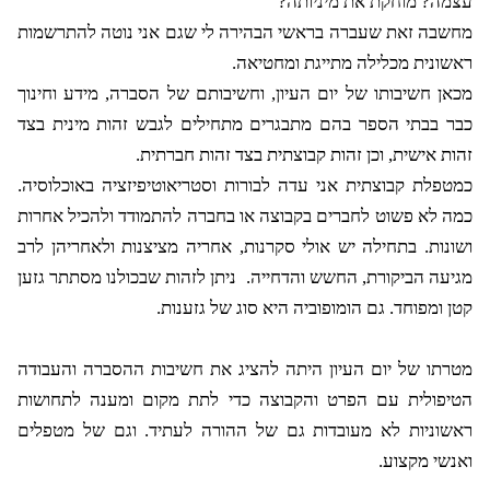
עצמה? מוחקת את מיניותה?
מחשבה זאת שעברה בראשי הבהירה לי שגם אני נוטה להתרשמות
ראשונית מכלילה מתייגת ומחטיאה.
מכאן חשיבותו של יום העיון, וחשיבותם של הסברה, מידע וחינוך
כבר בבתי הספר בהם מתבגרים מתחילים לגבש זהות מינית בצד
זהות אישית, וכן זהות קבוצתית בצד זהות חברתית.
כמטפלת קבוצתית אני עדה לבורות וסטריאוטיפיזציה באוכלוסיה.
כמה לא פשוט לחברים בקבוצה או בחברה להתמודד ולהכיל אחרות
ושונות. בתחילה יש אולי סקרנות, אחריה מציצנות ולאחריהן לרב
מגיעה הביקורת, החשש והדחייה.
ניתן לזהות שבכולנו מסתתר גזען
קטן ומפוחד. גם הומופוביה היא סוג של גזענות.
מטרתו של יום העיון היתה להציג את חשיבות ההסברה והעבודה
הטיפולית עם הפרט והקבוצה כדי לתת מקום ומענה לתחושות
ראשוניות לא מעובדות גם של ההורה לעתיד. וגם של מטפלים
ואנשי מקצוע.