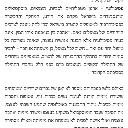
הקשורים לקהילה.
פסיכולוגיי
– ארגון מטפלות/ים לסביות, הומואים, ביסקסואלים
וטרנסג'נדרים בישראל מקדם את הידע, המחקר וההכשרה
בפסיכותרפיה למטופלים להט"ב בישראל וכדי לתת מענה לצרכים
הייחודיים של מטפלים גאים: "אהבה בין בני/בנות אותו המין, אינה
בעיה פסיכולוגית אלא תכונה אנושית נפוצה, שאינה מצריכה כל
טיפול. יחד עם זאת... חשוב לכל מטפל, בן משפחה או חבר – להכיר
סוגיות יחודיות בתהליך ההתבגרות של להט"ב, במאפיינים מיוחדים
של הקהילה ובקשיים הניצבים כיום בפני חלק מחברי הקהילה
בסביבתם הקרובה".
באולם בלטו בנוכחותם מספר לא קטן של גברים שריריים ומטופחים
ששידרו מיניות קורנת לעומת נשים כבדות גוף, עטופות וחסרות
מיניות כביכול.
מתוך התבוננות באוכלוסיה שהגיע חשבתי לעצמי:
מה הסיבה שגבר הומוסקסואל משקיע בעצמו ומשדר מיניות ואהבה
עצמית ואילו אישה לסבית לא מטפחת את מיניותה וכאילו מסתירה