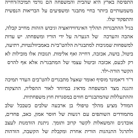
התפיסה בארץ היא שהבית והמשפחה הם גורמי תמיכה/דחייה
משמעותיים ביותר בחיי מתבגר ומשפיעים על הבריאות הנפשית
והתפקוד שלו.
בגיל ההתבגרות תהליך האינדווידואציה וגיבוש הזהות מחייב קבלה,
אהבה והערכה
של הנער/ה על ידי הוריו ומשפחתו. יש עדות
למשפחות שמגיבות למתבגר/ת הלהט"בי/ת באמביוולנטיות, רתיעה,
ביטול, בושה, אכזבה, דחייה ואף אלימות. תגובות אלו מובילות לא
רק לכעס, אכזבה וביטול עצמי של המתבגר/ת אלא אף להרס
הקשר הורה-ילד.
ד"ר דיאמונד מוסיף ואומר שאצל מתבגרים להט"בים העדר תמיכה
והגנה מצד המשפחה מדאיג במיוחד לאור ההפליה, ההצקות
וההתעללות שהמתבגרים חווים במסגרות חוץ משפחתיות.
המודל מציע מהלך טיפולי בן ארבעה שלבים כשבכל שלב
מתמודדים השותפים עם רגשות של חוסר אמון, כאב, פחדים,
אובדנים והמשאלות לקשר קרוב ותומך. ניתנת הזדמנות לעצב
ולתרגל התנהגות הורית אחרת ומקבלת של הקשבה, הזדהות