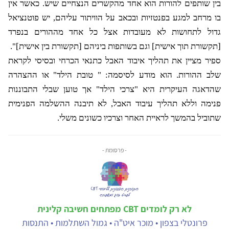
בין שותפים להורות הוא אחד מהקשרים הנצחיים שיש. כאשר אין
בו מרחב למגע בפנטזיות ובכאב על הוויתור עליהם, יש פוטנציאל
גדול לתחושות לא מעובדות אצל כל אחד מההורים בנפרד
[תקשורת תוך אישית] וגם בשותפות ביניהם [תקשורת בין אישית]".
ספיר מציין את תהליך איבוד האבל כתנאי הכרחי ובסיסי לקראת
שלב ההורות. הוא מודע לסיסמה: " טובת הילד" או ההצהרה
שהדאגה העיקרית היא "צרכי הילד" אך טוען שבלי התבוננות
פנימה וללא תהליך עיבוד האבל, לא תיבנה ההשלמה הפנימית
שתוביל בהמשך לראיית האחר וצרכיו כשונים משלי.
- פרסומת -
לא רק לומדים CBT מפתחים חשיבה קלינית
פרונטלי בצפון • מוכר איט"ה • גמול השתלמות • התנסות