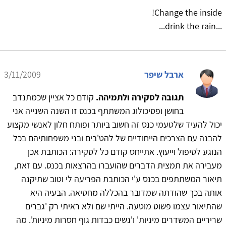
Change the inside!
...drink the rain...
ארבל שיפר
3/11/2009
תגובה לסקירה ולתמיהה.
קודם כל אציין שכמתנדב
בחושן ופסיכולוג המשתתף בכנס זו השנה השנייה אני
יכול להעיד שלטעמי כנס זה חשוב ביותר ופותח חלון לאנשי מקצוע
להבנה עם הצרכים הייחודיים של להט'בים ובני משפחותיהם בכל
הנוגע לטיפול וייעוץ. אתייחס קודם כל לסקירה: הכותבת אכן
מעבירה את תמצית הדברים שהועברו בהרצאות בכנס. עם זאת,
תיאור המשתתפים בכנס ע'י הכותבת הפריעה לי וטוב שתיקנה
אותה בכך שהודתה שמדובר בהכללה מחטיאה. הבעיה היא
שהתיאור עצמו פשוט מוטעה. הייתי שם ולא ראיתי רק 'גברים
שריריים המשדרים מיניות' ו'נשים כבדות גוף חסרות מיניות'. מה