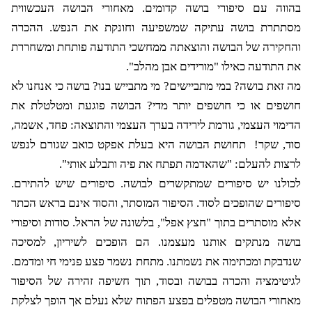
בהווה עם סיפורי בושה קדומים. מאחורי הבושה העכשווית
מסתתרת בושה עתיקה שמשפיעה וחונקת את הנפש. ההכרה
והחקירה של הבושה והוצאתה ממחשכי התודעה פותחת ומשחררת
את התודעה כאילו "מורידים אבן מהלב".
מה זאת בושה? במי מתביישים? מי מתבייש בנו? בושה כי אנחנו לא
חושפים או כי חושפים יותר מדי? הבושה פוגעת ומטלטלת את
הדימוי העצמי, גורמת לירידה בערך העצמי והתוצאה: פחד, אשמה,
סוד, שקר!
תחושת הבושה היא בעלת אפקט כואב שגורם לנפש
לרצות להעלם: "שהאדמה תפתח את פיה ותבלע אותי".
לכולנו יש סיפורים שמתקשרים לבושה. סיפורים שיש להתירם.
סיפורים שהופכים לסוד. הסיפור המוסתר, והסוד אינם בראש הכתר
אלא מוסתרים בתוך "חצץ אפל", בלשונה של הראל. סודות וסיפורי
בושה מנתקים אותנו מעצמנו. הם הופכים לשיריון, למסיכה
שנדבקת ומכתימה את נשמתנו. מתחת נשמר פצע פנימי חי ומדמם.
לגיטימציה והכרה בבושה ובסוד, תוך חשיפה זהירה של הסיפור
מאחורי הבושה מטפלים בפצע הפתוח שלא נעלם אך הופך לצלקת