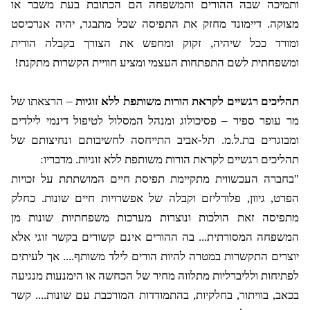
ותמיכה שבה ההורים והמשפחה הם הכתובת בעת משבר או
מצוקה. דיימונד מחזק את התפיסה שכל מתבגר, יהיה אנרכיסט
ומורד ככל שיהיה, זקוק ומחפש את הצורך בקבלה הורית
ומשפחתית לשם התפתחות העצמי ומציע חוויית הקשרות מתקנת!
תהליכים רגשיים לקראת הורות משותפת ללא זוגיות
– הרצאתו של
מר עופר ספיר – פסיכולוג ומנהל המסלול לטיפול דינמי לילדים
ומבוגרים בת.ל.מ. תל-אביב התייחסה לחשיבותם ונחיצותם של
תהליכים רגשיים לקראת הורות משותפת ללא זוגיות. מדבריו:
"בחברה העכשווית מתקיימת תפיסת חיים המושתתת על זכויות
הפרט, גיוון, פלורליזם וקבלה של אפשרויות חיים שונות. כחלק
מתפיסה זאת הולכות ונוצרות מערכות משפחתיות שונות מן
המשפחה המסורתית... בה ההורים אינם קשורים בקשר זוגי אלא
יוצרים התקשרות במטרה להיות הורים לילד משותף.... אך לעיתים
לפתיחות ולליברליות מתלווה מחיר של הכחשה או הימנעות מנגיעה
בכאב, בוויתור, בחלקיות, בהתמודדות המורכבת עם שונות.... קשר