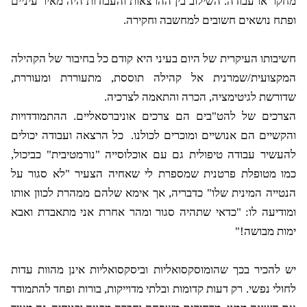
מחקר או עבודה. השילוב בין ההרצאות והעבודות היה מאיר עיניים
ופתח נושאים חשובים למחשבה וחקירה.
חשיבותו העיקרית של היום בעיני היא קודם כל בחיבור של הקהילה
המקצועית/שמרנית אל קהילה תוססת, מתעוררת ומעוררת,
שדורשת לגיטימציה, הכרה והתאמה לצרכיה.
הצרכים של להט"בים הם צרכים אוניברסאליים. ההתמודדויות
והקשיים הם אנושיים ומוכרים לכולנו.
כל הרצאה ועבודה יכולים
להעשיר עבודה טיפולית גם עם אוכלוסייה "נורמטיבית" כביכול,
כמו מטופלת פרטנית שמספרת לי שאחיה הצעיר "לא סגור על
הנטייה המינית שלו" כדבריה, אך אימא שלהם ממהרת לכוון אותו
ומודיעה לו: "כדאי שתהיה סגור ומהר אחרת אני מתאבדת ואבא
ימות מבושה!"
יש להכיר בכך שהומוסקסואליות וביסקסואליות אינן מהוות עדות
לחולי נפשי. רק דעות קדומות ובלתי מדוייקות, בורות ופחד להתמודד