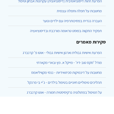
הפרעת זהות דיסוציאטיבית (דיסוציאציה) עקרונות אבחון וטיפול
מחשבות על חמלה וחמלה עצמית
העברה נגדית בפסיכותרפיה עם ילדים ונוער
תפקיד התקווה בפוסט טראומה מורכבת ובדיסוציאציה
סקירות מאמרים
הפרעת אישיות גבולית וארגון אישיות גבולי - אוטו פ' קרנברג
מודל 'סקס טוב-דיו' - מייקל א. מץ ובארי מקארתי
מחשבות על דינמיקות סכיזואידיות - ננסי מקוויליאמס
תהליכים טיפוליים חיוניים בטיפול בילדים - ג'יי בי פרנקל
על הטיפול בפתולוגיה נרקיסיסטית חמורה - אוטו קרנברג
הרצף בן ארבעת האשכולות ליחסי גוף-נפש - עזרא, המרמן, שחר
התגלמות של העברה והעברה-נגדית בסוף השעה - גלן גבארד