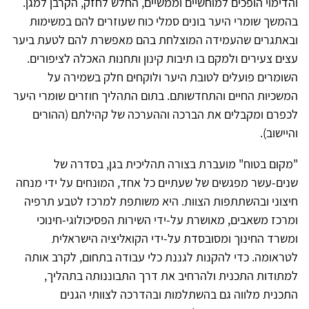
והדימוי הופכים למוחשיים וממשיים, החלש לחזק, הקרבן למגן.
בהמשך שומרי היער בונים סמלי כוח שעוזרים להם במשימות
ובאתגרים שהעמידה המוצלחת בהם מאפשרת להם לטעת ביער
עצים צעירים ולמקם בו תיבות קינון ותחנות האכלה לציפורים.
השומרים פועלים לטובת היער ולוקחים חלק בשמירה על
המשכיות החיים והתחדשותם. בתום התהליך חוזרים שומרי היער
לכפרם ומקבלים את הברכה וההערכה של קהילתם (ההורים
והיישוב).
"מקום בטוח" מועברת בצורה תהליכית בגן, בסדרה של
שנים-עשר מפגשים של שעתיים כל אחד, המונחים על ידי מנחה
חיצוני ובהשתתפות הצוות. היא משותפת למרכז לטבע תרפיה
ומרכז משאבים, מאושרת על-ידי השירות הפסיכולוגי-חינוכי
ומשרד החינוך ומסובסדת על-ידי הקואליציה הישראלית
לטראומה. כדי להקנות לגננת כלי עבודה בתחום, לקרב אותה
למתודות התכנית ולהרחיב את דרך התבוננותה בתהליך,
התכנית מלווה גם בהשתלמות ובהדרכה לצוותי הגנים