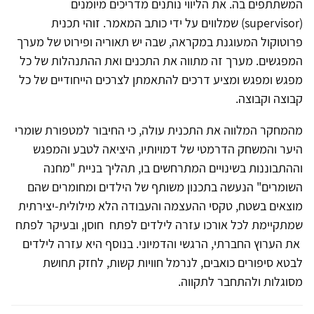
המשתתפים בה. את הליווי נותנים מדריכים מיומנים
(supervisor) שמלווים על ידי כותב המאמר. זוהי תכנית
פרוטוקול המעוגנת במקראה, שבה יש תאוריה ופירוט של מערך
המפגשים. מערך זה מתווה את התכנים ואת ההתנהלות של כל
מפגש ומפגש ומציע דרכים להתאמתן לצרכים הייחודיים של כל
קבוצה וקבוצה.
מהמחקר המלווה את התכנית עולה, כי החיבור למטפורת שומרי
היער והמשחק הדרמטי של דמויותיו, היציאה לטבע והמפגש
וההתבוננות בשינויים המתרחשים בו, תהליך בניית "מחנה
השומרים" הנעשה בתכנון משותף של הילדים ומחומרים שהם
מוצאים בשטח, טקסי ההעצמה והעבודה הלא מילולית-יצירתית
שמתקיימת לכל אורכו עזרה לילדים לפתח חוסן, ובעיקר לפתח
את הערוץ החברתי, הרגשי והדמיוני. בנוסף היא עזרה לילדים
לבטא סיפורים כואבים, לנרמל חוויות קשות, לחזק תחושת
מסוגלות ולהתחבר לתקווה.