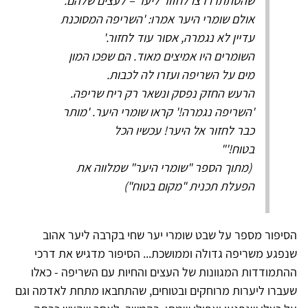
שהסתתרו רצו לחזור ליער – לעצים שלהם.
אולם שומרי היער אמרו: 'השריפה המסוכנת
עדיין לא נגמרה, אסור עוד לחזור.'
השומרים היו אמיצים מאוד. הם שפכו המון
מים על השריפה ועזרו לה לכבות.
הרעש החזק נפסק ונשאר רק ריח שריפה.
'השריפה נגמרה!' קראו שומרי היער. 'מותר
כבר לחזור אל היער! עכשיו הכל
בטוח!'"
​​​​​​​ (מתוך הספר "שומרי היער" שמלווה את
הפעלת תכנית "מקום בטוח")
הסיפור מספר על שבט שומרי יער שחי בקרבה ליער אהוב
שנפגע משריפה גדולה וממושכת... הסיפור מדגיש את דרכי
ההתמודדות המגוונות של העצים והחיות עם השריפה - כאלו
שעברו ליערות מרוחקים ובטוחים, שהתחבאו מתחת לאדמה וגם