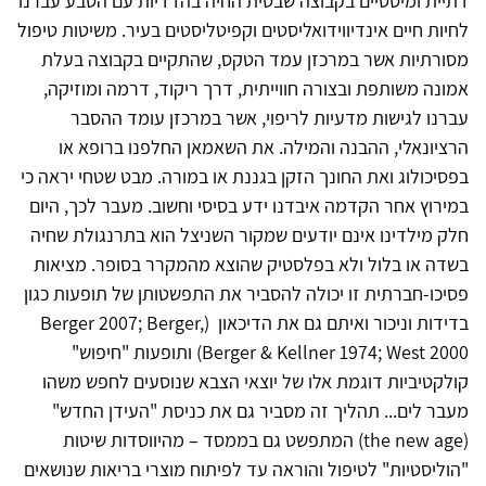
דתיית ומיסטיים בקבוצה שבטית החיה בהדדיות עם הטבע עברנו
לחיות חיים אינדיווידואליסטים וקפיטליסטים בעיר. משיטות טיפול
מסורתיות אשר במרכזן עמד הטקס, שהתקיים בקבוצה בעלת
אמונה משותפת ובצורה חווייתית, דרך ריקוד, דרמה ומוזיקה,
עברנו לגישות מדעיות לריפוי, אשר במרכזן עומד ההסבר
הרציונאלי, ההבנה והמילה. את השאמאן החלפנו ברופא או
בפסיכולוג ואת החונך הזקן בגננת או במורה. מבט שטחי יראה כי
במירוץ אחר הקדמה איבדנו ידע בסיסי וחשוב. מעבר לכך, היום
חלק מילדינו אינם יודעים שמקור השניצל הוא בתרנגולת שחיה
בשדה או בלול ולא בפלסטיק שהוצא מהמקרר בסופר. מציאות
פסיכו-חברתית זו יכולה להסביר את התפשטותן של תופעות כגון
בדידות וניכור ואיתם גם את הדיכאון (Berger 2007; Berger,
Berger & Kellner 1974; West 2000) ותופעות "חיפוש"
קולקטיביות דוגמת אלו של יוצאי הצבא שנוסעים לחפש משהו
מעבר לים... תהליך זה מסביר גם את כניסת "העידן החדש"
(the new age) המתפשט גם בממסד – מהיווסדות שיטות
"הוליסטיות" לטיפול והוראה עד לפיתוח מוצרי בריאות שנושאים