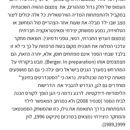
העמוס של חלק גדול מההורים, את צמצום ההוויה השכונתית
במקביל ולהתפתחות המדיה הווירטואלית. כל אלה יכולים ליצור
מצב שבו ילד מבלה את שעות אחר-הצהריים מול המחשב או
הטלוויזיה, נמנע ממשחק יצירתי ומאינטראקציה חברתית
(צמצום הערוץ החברתי, רגשי, גופני ודמיוני). תוצאות מחקר
עדכני המלווה את תוכנית מקום בטוח מרמזות על כך כי לא זו
בלבד שבתי הספר אינם מפתחים חוסן, אלא, יתרה מזאת, הם
מצמצמים אותו (Berger. In preparation). מבט ביקורתי על
המתרחש במערך הגנים בישראל כיום יגלה כי גם הם מושפעים
מאותה קידמה טכנולוגית. נראה כי "הסטנדרטים בחינוך"
מוחדרים גם לגן, הנדרש להגביר את הדרישות
הלימודיות-דידקטיות. לרגע נדמה כי הגן הופך לקורס הכנה
לבית הספר (סנפיר 2008) ולא כמרחב המאפשר לילד
התפתחות בדרך התואמת את גילו, כזו שהמשחק הספונטאני
והמחקר היצירתי נמצאים במרכזם (ויניקוט 1996, לוין
1989,1999).