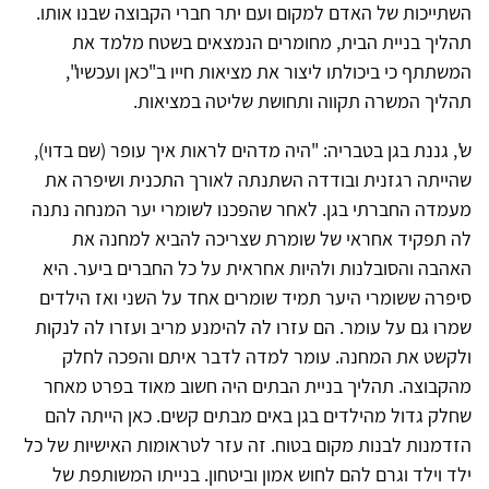
השתייכות של האדם למקום ועם יתר חברי הקבוצה שבנו אותו.
תהליך בניית הבית, מחומרים הנמצאים בשטח מלמד את
המשתתף כי ביכולתו ליצור את מציאות חייו ב"כאן ועכשיו",
תהליך המשרה תקווה ותחושת שליטה במציאות.
ש', גננת בגן בטבריה: "היה מדהים לראות איך עופר (שם בדוי),
שהייתה רגזנית ובודדה השתנתה לאורך התכנית ושיפרה את
מעמדה החברתי בגן. לאחר שהפכנו לשומרי יער המנחה נתנה
לה תפקיד אחראי של שומרת שצריכה להביא למחנה את
האהבה והסובלנות ולהיות אחראית על כל החברים ביער. היא
סיפרה ששומרי היער תמיד שומרים אחד על השני ואז הילדים
שמרו גם על עומר. הם עזרו לה להימנע מריב ועזרו לה לנקות
ולקשט את המחנה. עומר למדה לדבר איתם והפכה לחלק
מהקבוצה. תהליך בניית הבתים היה חשוב מאוד בפרט מאחר
שחלק גדול מהילדים בגן באים מבתים קשים. כאן הייתה להם
הזדמנות לבנות מקום בטוח. זה עזר לטראומות האישיות של כל
ילד וילד וגרם להם לחוש אמון וביטחון. בנייתו המשותפת של