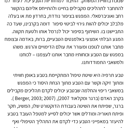
שנוכח בחוויית המשחק. החיבור למחזוריות הטבע יכול לעזור לנו
להתחבר לתהליכים מקבילים בחיינו ולהתייחס אליהם בהקשר
רחב ואוניברסאלי. המפגש בציפור נודדת, בחרדון מת או בעלה
מלבלב יכולים להוות גירוי לביטוי סיפור דומה בקרבינו, שעד כה
התביישנו בו. השיתוף בסיפור יכול לנרמל אותו ולטעת תקווה.
המגע הבלתי אמצעי באלמנטים הטבעיים, ברוח, באדמה ובצומח
מחבר אותנו לגופנו ומעורר את עולם הדימויים והרגש. משהו
במפגש עם הטבע וכוחותיו מחבר אותנו לעצמנו – לכוחנו
ולמשאבי התמודדותנו.
טבע תרפיה היא שיטת טיפול המתקיימת בטבע באופן חוויתי
ומתוך זיקה וקשר עם הטבע מתוך הנחת היסוד כי המפגש
במשאבי ריפוי והחלמה שבטבע יכולים לקדם תהליכים מקבילים
בקרב האדם (ברגר ומקלאוד 2007), (Berger, 2003; 2007 ).
ברגר, שפיתח את השיטה בעבודת הדוקטורט שלו, המשיג, חקר
ופיתח תאוריה ומודלים אשר יכולים לסייע למטפל העובד בטבע
להיעזר במאפייני הטבע כדי לקדם את התהליך הטיפולי ואף