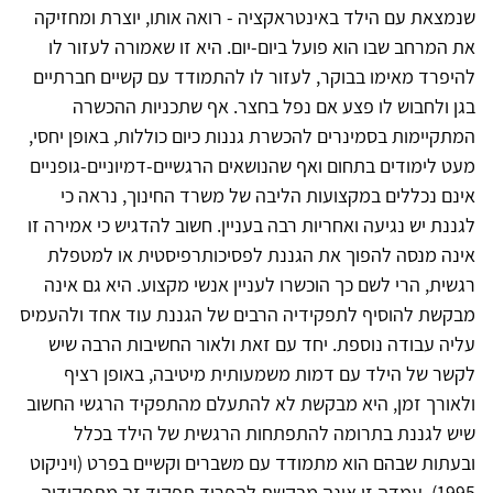
שנמצאת עם הילד באינטראקציה - רואה אותו, יוצרת ומחזיקה
את המרחב שבו הוא פועל ביום-יום. היא זו שאמורה לעזור לו
להיפרד מאימו בבוקר, לעזור לו להתמודד עם קשיים חברתיים
בגן ולחבוש לו פצע אם נפל בחצר. אף שתכניות ההכשרה
המתקיימות בסמינרים להכשרת גננות כיום כוללות, באופן יחסי,
מעט לימודים בתחום ואף שהנושאים הרגשיים-דמיוניים-גופניים
אינם נכללים במקצועות הליבה של משרד החינוך, נראה כי
לגננת יש נגיעה ואחריות רבה בעניין. חשוב להדגיש כי אמירה זו
אינה מנסה להפוך את הגננת לפסיכותרפיסטית או למטפלת
רגשית, הרי לשם כך הוכשרו לעניין אנשי מקצוע. היא גם אינה
מבקשת להוסיף לתפקידיה הרבים של הגננת עוד אחד ולהעמיס
עליה עבודה נוספת. יחד עם זאת ולאור החשיבות הרבה שיש
לקשר של הילד עם דמות משמעותית מיטיבה, באופן רציף
ולאורך זמן, היא מבקשת לא להתעלם מהתפקיד הרגשי החשוב
שיש לגננת בתרומה להתפתחות הרגשית של הילד בכלל
ובעתות שבהם הוא מתמודד עם משברים וקשיים בפרט (ויניקוט
1995). עמדה זו אינה מבקשת להפריד תפקיד זה מתפקידיה