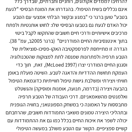
להרחיבו לממדים אקולוגים, רוחניים וחברתיים, שבדרך כלל
אינם נכללים בשיח הטיפולי. בהגדרתו את המונח הבסיסי "לגעת
בטבע" טוען ברגר כי "במגע ובקשר הבלתי אמצעי עם הטבע
יכול האדם לגעת גם בטבעו הבסיסי שלו: לחוש אותנטיות ולפתח
מרכיבים אישיותיים ודרכי חיים חשובים שהתקשו לקבל ביטוי
בתוך אינטנסיביות החיים המודרניים" (ברגר 2005ב, עמ'' 38).
הגדרה זו מתייחסת לפרספקטיבה האקו-פסיכו-סוציאלית של
הטבע תרפיה ולפתרונות שמנסה לתת למצוקות שהטכנולוגיה
וסגנון החיים המודרני יצרו (McLoed 1997), זאת, תוך כדי
העמקת תחושת ההדדיות והדאגה לטבע. השיטה פועלת באופן
חוויתי ויצירתי ומשלבת גישות טיפול חווייתיות כדוגמאת הטיפול
בהבעה ויצירה (בדרמה, תנועה, אומנות ומוסיקה) והגשטלט
ואלמנטים מהשאמאניזם. דרכי העבודה של הטבע תרפיה
מתבססות על האמונה כי במשחק הספונטאני, בחוויה הגופנית
ובתהליכי היצירה טמונים משאבי התמודדות חשובים, שהרחבתם
יכולה לשפר את איכות החיים בכלל כמו גם את ההתמודדות עם
קשיים ספציפיים. הקשר עם הטבע משולב במעשה הטיפולי