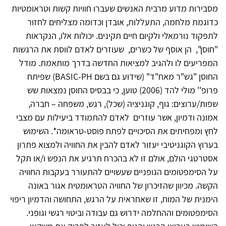
מסבירות מדוע מרבית האנשים שעברו חוויות קשות וטראומטיות
כדוגמת מלחמה, התעללות, אובדן וכדומה מצליחים לחזור
לתפקוד נורמאלי ולקיום חיים תקינים. יכולות אלו, הנקראות
"חוסן", הן אוסף של כשרים, שעוזרים לאדם לווסת את הרגשות
המפריעים לו ולהגיב למציאות החדשה בדרך מותאמת. מודל
החוסן "גש"ר מאח"ד" (שידוע גם בשם BASIC-PH) שפיתח
פרופ'' מולי להד (2006) טוען, כי בבסיס החוסן נמצאות שש
שפות/ערוצים: גוף, קוגניציה (שכל), רגש, משפחה – חברה,
אמונה ודמיון, אשר עוזרים לאדם להתמודד ביעילות עם מצבי
לחץ ומפחיתים את הסיכויים לפתח פוסט-טראומה*. השימוש
בערוץ הקוגניטיבי יעזור לאדם להבין את החוויה ולמצוא פתרון
אסטרטגי הולם, אולם זו לא בהכרח תרגיע את הנפש ו/או תקל
על הסימפטומים הגופניים שעשויים להתעורר בעקבות החוויה
הקשה. מכיוון שהזיכרון של החוויה הטראומטית אגור באונה
הימנית של המוח, זו שאחראית על הרגש, התחושה והדמיון ריפוי
הסימפטומים וההחלמה ידרוש גם עבודה וביטוי רגשי וגופני.