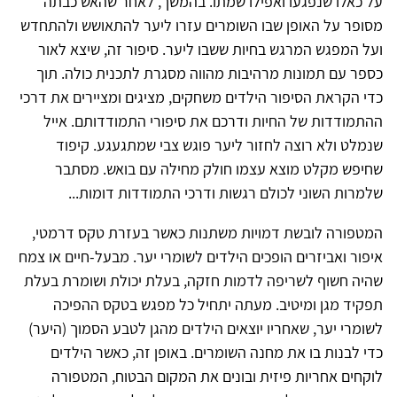
על כאלו שנפגעו ואפילו שמתו. בהמשך, לאחר שהאש כבתה
מסופר על האופן שבו השומרים עזרו ליער להתאושש ולהתחדש
ועל המפגש המרגש בחיות ששבו ליער. סיפור זה, שיצא לאור
כספר עם תמונות מרהיבות מהווה מסגרת לתכנית כולה. תוך
כדי הקראת הסיפור הילדים משחקים, מציגים ומציירים את דרכי
ההתמודדות של החיות ודרכם את סיפורי התמודדותם. אייל
שנמלט ולא רוצה לחזור ליער פוגש צבי שמתגעגע. קיפוד
שחיפש מקלט מוצא עצמו חולק מחילה עם בואש. מסתבר
שלמרות השוני לכולם רגשות ודרכי התמודדות דומות...
המטפורה לובשת דמויות משתנות כאשר בעזרת טקס דרמטי,
איפור ואביזרים הופכים הילדים לשומרי יער. מבעל-חיים או צמח
שהיה חשוף לשריפה לדמות חזקה, בעלת יכולת ושומרת בעלת
תפקיד מגן ומיטיב. מעתה יתחיל כל מפגש בטקס ההפיכה
לשומרי יער, שאחריו יוצאים הילדים מהגן לטבע הסמוך (היער)
כדי לבנות בו את מחנה השומרים. באופן זה, כאשר הילדים
לוקחים אחריות פיזית ובונים את המקום הבטוח, המטפורה