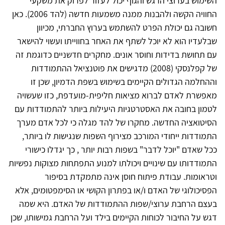
השימוש בערוצי הרגש והגוף יכול לעזור לפרוק את משקעי
החוויה הקשה ולהבנות ממנה משמעות חדשה (להד 2006). כאן
חשובה גם יכולת הפרט להשתמש בערוץ החברתי, מכיוון
שבלעדיו הוא לא יוכל לשתף את האחר בחווייתו ועשוי להישאר
עם תחושת בדידות וחוסר אונים. מחקרים חדשניים כדוגמת זה
של קפלנסקי (2008) מדגישים את פוטנציאל ההתמודדות
וההחלמה הגדולים הקיימים בשימוש בשפת הדמיון, שכן זו
מאפשרת לאדם לברוא מציאות חליפית-מועדפת, כזו שעשויה
לטמון בחובה את האסטרטגיות היעילות ביותר להתמודדות עם
הסיטואציה החדשה. מחקרו של להד מגלה כי לכל אדם מערך
התמודדות ייחודי המורכב מצירוף השפות שנגישות לו ביותר,
ככל שאדם "יוכל לדבר" בשפות רבות יותר , כך יגדלו כישורי
התמודדותו עם שינויים ויכולתו למנוע התפתחות מצוקות נפשיות
וטראומות. עבודת פיתוח חוסן אינה מתמקדת בסיפור
הפסיכולוגי של האדם ו/או בפתרון הקושי או הסימפטומים, אלא
בעצם הרחבת ערוצי/שפות ההתמודדות של האדם. היא שמה
דגש על החיבור לכוחות הקיימים בילד ועל הרחבת גמישותו, שכן