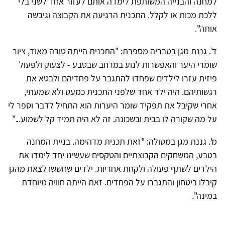
למחנה והבנייה המשותפת לימדה אותם לעזור אחד לשני בלי
ללכת מכות או לקלל. התכנית הרגיעה את הקבוצה וגיבשה
אותה".
ד'. גננת מגן בטבריה מספרת: "התכנית הייתה טובה מאוד, ציור
שומרי היער והאפשרות לנוע במרחב שבטבע - לצעוק ולפעול
פיזית עזרו לילדים שפחדו להתגבר על פחדיהם ולבטא את
רגשותיהם. היה ילד אחד שלפני התכנית כמעט ולא שמעתי,
אחרי שקיבל את תפקיד שומר היערות הוא התחיל לדבר וספר לי
על מה שקורה לו בבית ובשכונה. זה לא היה תמיד קל לשמוע..."
מ'. גננת מגן במטולה: "זאת תכנית מדהימה. בניית המחנה
בטבע, המשחקים הקבוצתיים והטקסים שעשינו יחד לימדו את
הילדים לשתף פעולה ולקחת אחריות. ילדים שחששו לצאת מהגן
קיבלו ביטחון והתגברו על הפחדים. זאת הייתה חוויה מיוחדת
במינה".