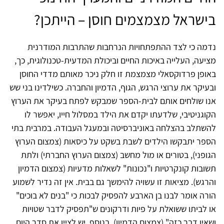
בישראל מצמצמים חוסן – הייתכן?
נדמה כי לצד ההתפתחויות הנרחבות שהתרבות המודרנית
מציעה, העלייה באיכות החיים וביכולת המדעית-טכנולוגית, כך,
באופן פרדוקסאלי מצמצמת זו חלק ניכר מאותם מדדי החוסן
ובעיקר את ערוצי הרגש, הגוף, הדמיון והחברה. כשילדינו בני שש
אנו שולחים אותם לבית-הספר שמבקש לפתח בעיקר את הערוץ
הקוגניטיבי, שלדעתו יקדם את הילד במסלול חייו, יאפשר לו
להשתלב בהצלחה באוניברסיטה ובמעגל העבודה. במרבית בתי
הספר יתבקשו הילדים לשבת בשקט על כיסאות (צמצום הערוץ
הגופני), בטורים או מול מחשב (צמצום הערוץ החברתי) ולתת
תשובות קונקרטיות ו"נכונות" לשאלות מדעיות (צמצום הדמיון
והרגש). מציאות זו עשויה להימשך גם בבית. אין זה נדיר לשמוע
הורה אומר לבנו בן הארבע להפסיק לבכות כי "בנים לא בוכים"
או לביתו ששואלת על פיות ודרקונים ש"תפסיק לדבר שטויות
ושאין דבר כזה" (צמצום הדמיון). בנוסף יש לציין את סדר היום