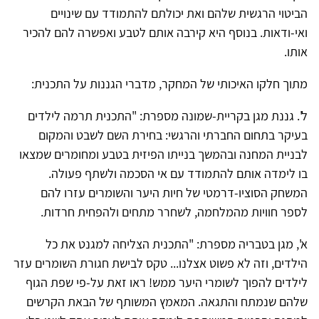
הביטוי הרגשית שלהם ואת יכולתם להתמודד עם שינויים
ואי-ודאות. בנוסף היא קירבה אותם לטבע ואפשרה להם להכיר
אותו.
מתוך חלקו האיכותי של המחקר, מדברי הגננות על התכנית:
ל'. גננת מגן בקריית-שמונה מספרת: "התכנית תרמה לילדים
בעיקר בתחום החברתי והרגשי: בחירת השם לשבט והמקום
לבניית המחנה ובהמשך בנייתו הפיזית בטבע ומחומרים שמצאו
בו לימדה אותם להתמודד עם אי הסכמה ולשתף פעולה.
המשחק הסוציו-דרמטי של חיות היער והשומרים עזרו להם
לספר חוויות מהמלחמה, לשחרר מתחים ולהפחית חרדות.
א', מגן בטבריה מספרת: "התכנית הצליחה למגנט את כל
הילדים, וזה לא פשוט אצלנו... טקס לבישת חגורת השומרים עזר
לילדים להפוך לשומרי היער ממש! ראו זאת על-פי שפת הגוף
שלהם שנמתח והתגאה. המאמץ המשותף של הבאת הקרשים