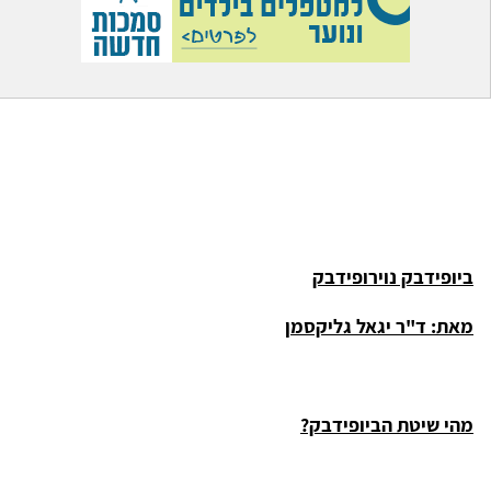
ביופידבק נוירופידבק
מאת: ד"ר יגאל גליקסמן
מהי שיטת הביופידבק?