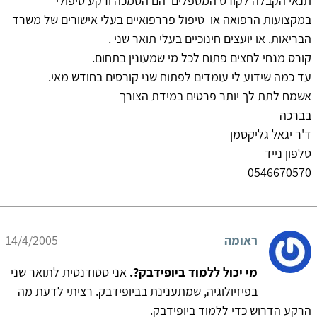
תנאי הקבלה לקורס המטפלים הם הסמכה ורקע טיפולי
במקצועות הרפואה או טיפול פררפואיים בעלי אישורים של משרד
הבריאות. או יועצים חינוכיים בעלי תואר שני .
קורס מנחי לחצים פתוח לכל מי שמעונין בתחום.
עד כמה שידוע לי עומדים לפתוח שני קורסים בחודש מאי.
אשמח לתת לך יותר פרטים במידת הצורך
בברכה
ד'ר יגאל גליקסמן
טלפון נייד
0546670570
ראומה
14/4/2005
מי יכול ללמוד ביופידבק?.
אני סטודנטית לתואר שני
בפיזיולוגיה, שמתענינת בביופידבק. רציתי לדעת מה
הרקע הדרוש כדי ללמוד ביופידבק.