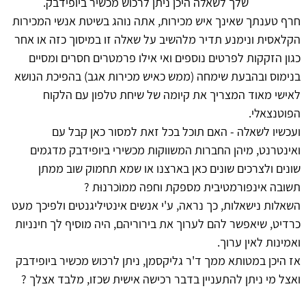
שלך לשאלה היכן ניתן לרכוש מכשיר ביופידבק.
חרף טענתך שאינך איש מכירות, אתה נוהג בשיטת אנשי המכירות
הקלאסית ונימנע תדיר מלהשיב על שאלה זו במיסוך כזה או אחר
כגון הזקקות לפרטים נוספים ואי אילו פרמטרים חסרים ומסיים
בנימוס ובהבעת שימחה (ממש כאיש מכירות אגב) בהפיכת הנושא
לאישי מאוד המצריך את קיומה של שיחת טלפון עם הלקוח
הפוטנצאלי.
ועכשיו לשאלה - האם תוכל בכל זאת למסור כאן קבל עם
ואינטרנט, מיהן החברות המשווקות מכשירי ביופידבק מדגמים
שונים ולצרכים שונים כאן בארצנו או שמא תחמוק שוב ממתן
תשובה אינפורמטיבית מספקת וחפה ממוֹכרנוּת ?
השאלות נישאלות, כך נראה, ע'י אנשים אינטיליגנטים ולפיכך מעט
כרדיט, שיאפשר להם לערוך את בירוריהם, היה מוסיף לך חינניות
ואמינות לאין ערוך.
אז היכן במטותא ממך ד'ר גליקסמן, ניתן לרכוש מכשיר ביופידבק
ואצל מי ניתן להתעניין בדבר רכישה אישית שכזו, מלבד אצלך ?