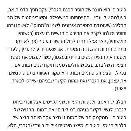
פיטר פן הוא תוצר של חוסר הבנת הגברי, עקב חסך בדמות אב,
בעולמה של וונדי. התייחסותו המשפילה והשוביניסטית של מר
דרלינג (שעומדת בסטירה אירונית לשמו ה"מתוק") לאשתו ובתו
וחוסר יכולתו לקבל את ההיבטים הנשיים בו עצמו (רגשותיו,
חולשותיו), יוצר אצל וונדי בלבול הקשור בעיקר (אך לא רק)
בתחום הזהות וההגדרה המינית. אב שאינו יודע להעריך, לעודד
ולטפח את הנשי והנשים בחייו (ובעצמו), עשוי לפצוע את נפשה
הצעירה של בתו, פצע שהחלמה ממנו תיקח שנים רבות, אם
בכלל. פצע זה, פעמים רבות, הוא מקור העיוות בתפיסת נשים
את עצמן, את הגברי ואת מהות הקשר שבניהם (שירס-לנארד,
1988).
הבלבול, האמביוולנטיות והעיוות שמתקיימים אצל וונדי ביחס
לגברי, לנשי ולקשר בניהם, "מולידים" את דמותו ההזויה של
פיטר פן. חמקמקותה של דמות זו נוצר עקב היותה תוצר של
בלבול פנימי. פיטר פן מייצג היבטים ציליים בוונדי (הגברי, הלא