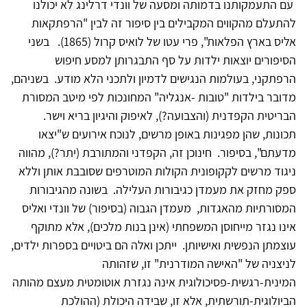
עם התעמקותנו בדמותה ומסעה של וונדי דרלינג לא יכולנו
להתעלם מהקווים המקבילים בין סיפור זה לבין "הרפתקאות
אליס בארץ הפלאות", פרי עטו של לואיס קרול (1865). בשני
הסיפורים יוצאות ילדות על סף התבגרותן למסע חיפוש
הרפתקני, בעולמות הנגישים לדמיון ולתכני הלא מודע. בשניהם,
מדובר בילדות "טובות -אנגליה" המחונכות לפי מיטב המסורת
הבריטית הקפדנית (והצבועה?), לאיפוק והיגיון בריא וישר.
תכונות, שהן מפגינות באופן מרשים, לנוכח אירועים ש"יצאו
מדעתם", בסיפור. חינוכן זה, הקפדני והמתורבת (יתר?), מהווה
ניגוד מרשים לקקופונית הקולות המוטרפים שסובבת אותן וללא
ספק מחזק את מעמדן כגיבורות העלילה. בשונה מהגיבורות
המסורתיות מהאגדות, מעמדן הגבוה (בסיפור) של וונדי ואליס
אינו נגזר מייחוסן המשפחתי (אינן בנות מלכים), אלא מתוקף
עוצמתן הנפשית ואישיותן. ייתכן ואלה הם ביטויים בספרות ילדים,
לניצניה של "האישה המודרנית" זו, שזהותה
המינית-רגשית-פסיכולוגית אינה נגזרת אוטומטית מעצם מהותה
הביולוגית-תורשתית, אלא זו, שבידה היכולת (ההולכת