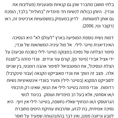
בלתי מושג) מתברר שהן גם קנאיות ופוגעניות (מעליבות את
וונדי). היותן כבולות לנשיות חד מימדית "בתולית" בלבד, הופכת
גם אותן למעוותות. לדיון במעמיק במשמעויות ארכיטיפ זה, ראו
(רקובר ונוי, 2006).
דמות נשית נוספת המופיעה בארץ "לעולם לא" היא הנסיכה
האינדיאנית טייגר-לילי. אל מול עיניה המשתאות של וונדי,
סיפור הצלתה של נסיכה במצוקה (טייגר-לילי בסכנת טביעה) על
ידי אציל אבירי (פיטר פן), קורם עור וגידים. וונדי מזהה ב"סצנת
הצלת הנסיכה", את הפוטנציאל לסיפור אהבה רומנטי, בין שניים
אלה. מצב זה הופך את וונדי מאובייקט הקנאה (עבור טינקרבל)
לסובייקט המקנא (בטייגר-לילי) ומעיר בוונדי אינטואיציות נשיות
רדומות. וונדי מזהה בטייגר-לילי את הנשי, שאינו רק תרבותי
ו/או אסתטי, אלא בעל רב מימדיות ועומק. בניגוד לנשי
הגרוטסקי ו/או המזויף שאליו נחשפה, בטייגר-לילי אין זיוף. היא
נסיכה אמיתית, בת לגזע, שתרבותו עתיקת הימים מחוברת
לטבע וניזונה ממנו, ואין דבר בהתנהגותה שמעיד על חוסר