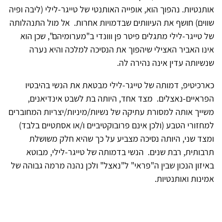
אותנטיות. נהפוך הוא, אופייה האותנטי של טייגר-לילי (ליבה ופיה
שווים) חושף את העיוותים שבדמויות אחרות. אל מול התנהלותה
של טייגר-לילי מתגלים פיטר פן ווונדי ב"מערומיהם", שכן הוא
אינו האביר האצילי שיהפוך את הנסיכה למלכה והיא נערה
שנשיותה עדין אינה נהירה לה.
כארכיטיפ, דמותה של טייגר-לילי מבטאת את הנשי בהיבטיו
הפראיים-נאצלים. מצד אחד, היותה בת לשבט אינדיאנים,
משייך אותה למסורת עתיקה של נשיות/מיניות/יצריות המחוברים
למחזורי הטבע (ולכן אינם פרובוקטיביים ו/או אסתטיים בלבד)
ומצד שני, היותה נסיכה מצביע על כך שהיא חלק משושלת
תרבותית, רבת שנים. הנשי בדמותה של טייגר-לילי, מבוטא
באיזון הנכון שבין ה"פראי" ל"נאצל" ולכן נהנה מרמה גבוהה של
אמינות ואותנטיות.