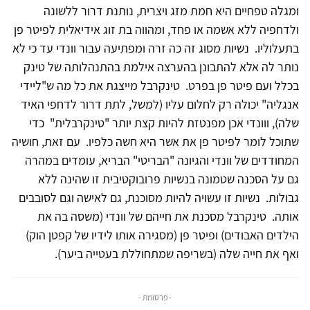
ומגלה טפחיים היא חמת מזג ויצרית, נותנת דרור ללשונה
ולדחפיה ללא אשמה או פחד, ומהווה בת זוג אידיאלית לפיטר פן
בתעלוליו. נשיות מסוג זה כה זרה ומפתיעה עבור וונדי עד כי לא
נותר לה אלא להתבונן בהערצה אילמת בהתנהלותה של טינק
בכלל ועם פיטר פן בפרט. טינקרבל מייצגת את כל מה ש"ליידי
אנגליה" יכולה רק לחלום עליו (למשל, לתת דרור לדחפי האיד
שלה), ווונדי אכן מפנטזת להיות קצת יותר "טינקרבלית" כדי
שתוכל לומר לפיטר פן את אשר היא חשה כלפיו. עם זאת, חושיה
המחודדים של וונדי והגיונה "הבריטי" הבריא, עומדים במהרה
גם על הסכנה שטמונה בנשיות פרובוקטיבית זו שהינה ללא
גבולות. נשיות זו עשויה להיות מסוכנת, גם לאישה וגם לסובבים
אותה. טינקרבל מסכנת את חייהם של וונדי (משסה בה את
הילדים האבודים) ופיטר פן (מסגירה אותו לידיו של קפטן הוק)
ואף את חייה שלה (בשריפה שמתחוללת בעטייה ביער).
- פרסומת -