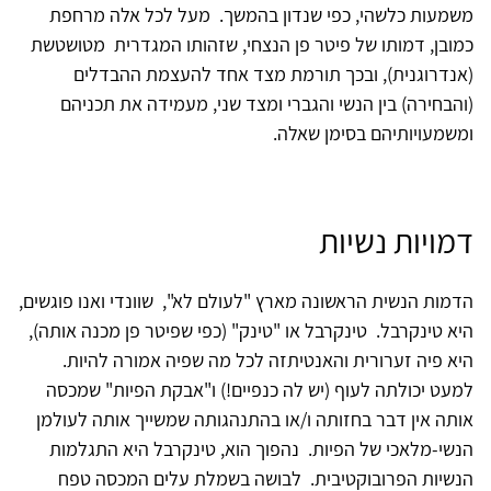
משמעות כלשהי, כפי שנדון בהמשך. מעל לכל אלה מרחפת
כמובן, דמותו של פיטר פן הנצחי, שזהותו המגדרית מטושטשת
(אנדרוגנית), ובכך תורמת מצד אחד להעצמת ההבדלים
(והבחירה) בין הנשי והגברי ומצד שני, מעמידה את תכניהם
ומשמעויותיהם בסימן שאלה.
דמויות נשיות
הדמות הנשית הראשונה מארץ "לעולם לא", שוונדי ואנו פוגשים,
היא טינקרבל. טינקרבל או "טינק" (כפי שפיטר פן מכנה אותה),
היא פיה זערורית והאנטיתזה לכל מה שפיה אמורה להיות.
למעט יכולתה לעוף (יש לה כנפיים!) ו"אבקת הפיות" שמכסה
אותה אין דבר בחזותה ו/או בהתנהגותה שמשייך אותה לעולמן
הנשי-מלאכי של הפיות. נהפוך הוא, טינקרבל היא התגלמות
הנשיות הפרובוקטיבית. לבושה בשמלת עלים המכסה טפח