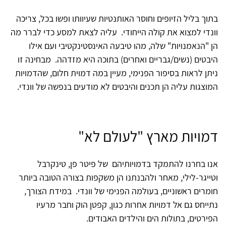
בתוך בליל הזיופים וחוסר האותנטיות שעיוותו ופשו בכל, צריכה
וונדי למצוא את קולה הייחודי. עליה לצאת למסע כדי לברר מה
הן "הנאמנויות" שלה, מהו טיבעה האינסטינקטיבי ועם אילו
היבטים (נשים/גבריים ואחרים) בתוכה היא מזדהה. מבחינה זו
ניתן לראות בסיפור הפנימי, מעיין במה דמוית חלום, שהדמויות
המוצגות עליה הן תכנים והיבטים לא מודעים בנפשה של וונדי.
דמויות מארץ "לעולם לא"
אנו בחרנו להתמקד בדמויותיהם של פיטר פן, טינקרבל
וטייגר-לילי, מאחר ולהבנתנו הן משקפות בצורה הטובה ביותר
חומרים ראשוניים, בעולמה הפנימי של וונדי. במידת הצורך,
נתייחס גם אל דמויות אחרות כגון, קפטן הוק וחבר מרעיו
הפירטים, בתולות הים והילדים האבודים.