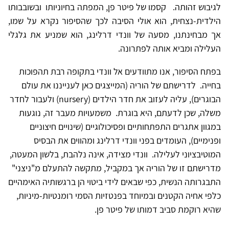
לגיבוש זהותה. קסמו של פיטר פן, המפתה בחיוניותו ובשובבותו
הילדית-נצחית, הוא אולי הסיבה לכך שהסיפור נקרא על שמו,
אך מבחינתנו, מסעה של וונדי דרלינג, הוא שמניע את גלגלי
העלילה ומביא אותה לפתרונה.
בפתח הסיפור, אנו מתוודעים אל וונדי בתקופה רבת תהפוכות
בחייה. לדרישתם של הוריה (המייצגים כאן לענייננו את עולם
הבוגרים), עליה לעזוב את חדר הילדים (nursery) ולעבור לחדר
משלה, שכן לדעתם, היא בוגרת. משמעויות מעבר זה, נוגעות
במגוון אתגרים התפתחותיים ופסיכולוגיים (שינויים חיצוניים
ופנימיים), העומדים בפני וונדי דרלינג ומהווים את הבסיס
המוטיבציוני לעלילה. וונדי מצידה, אינה נלהבת, בלשון המעטה,
מדרישתם זו של הוריה אך במקביל, מתקשה להתעלם מ"ניצני"
התבגרותה הנשית, כפי שבאים לידי ביטוי הן ברגשותיה האימהיים
כלפי אחיה הקטנים ובמיוחד בפנטזיות הסמי רומנטיות-מיניות,
שהיא רוקמת סביב דמותו של פיטר פן.