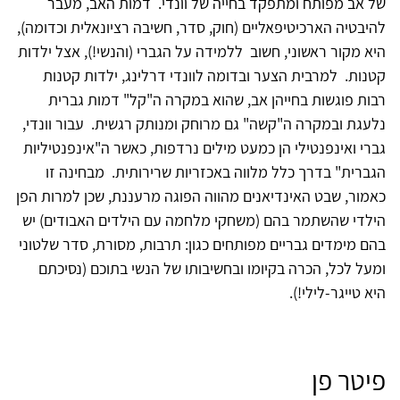
של אב מפותח ומתפקד בחייה של וונדי. דמות האב, מעבר
להיבטיה הארכיטיפאליים (חוק, סדר, חשיבה רציונאלית וכדומה),
היא מקור ראשוני, חשוב ללמידה על הגברי (והנשי!), אצל ילדות
קטנות. למרבית הצער ובדומה לוונדי דרלינג, ילדות קטנות
רבות פוגשות בחייהן אב, שהוא במקרה ה"קל" דמות גברית
נלעגת ובמקרה ה"קשה" גם מרוחק ומנותק רגשית. עבור וונדי,
גברי ואינפנטילי הן כמעט מילים נרדפות, כאשר ה"אינפנטיליות
הגברית" בדרך כלל מלווה באכזריות שרירותית. מבחינה זו
כאמור, שבט האינדיאנים מהווה הפוגה מרעננת, שכן למרות הפן
הילדי שהשתמר בהם (משחקי מלחמה עם הילדים האבודים) יש
בהם מימדים גבריים מפותחים כגון: תרבות, מסורת, סדר שלטוני
ומעל לכל, הכרה בקיומו ובחשיבותו של הנשי בתוכם (נסיכתם
היא טייגר-לילי!).
פיטר פן