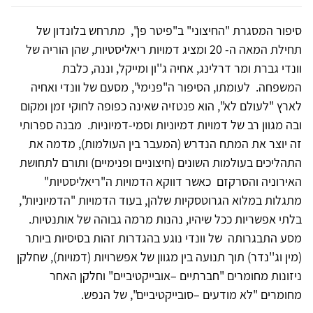
סיפור המסגרת "החיצוני" ב"פיטר פן", מתרחש בלונדון של
תחילת המאה ה- 20 ומציג דמויות ריאליסטיות, שהן הוריה של
וונדי גברת ומר דרלינג, אחיה ג''ון ומייקל, וננה, כלבת
המשפחה. לעומתו, הסיפור ה"פנימי", מסעם של וונדי ואחיה
לארץ "לעולם לא", הוא פנטזיה שאינה כפופה לחוקי זמן ומקום
ובה מגוון רב של דמויות דמיוניות וסמי-דמיוניות. מבנה ספרותי
זה יוצר את המתח הנדרש (המעבר בין העולמות), מדמה את
התהליכים בעולמות השונים (חיצוניים ופנימיים) ותורם לתחושת
האירוניה והסרקזם כאשר דווקא הדמויות ה"ריאליסטיות"
מתגלות במלוא הגרוטסקיות שלהן, בעוד הדמויות "הדמיוניות",
בלתי אפשריות ככל שיהיו, נהנות מרמה גבוהה של אותנטיות.
מסע התבגרותה של וונדי נוגע בהגדרות זהות בסיסיות ביותר
(מין וג''נדר) תוך תנועה בין מגוון של אפשרויות (דמויות), שחלקן
ניזונות מחומרים "חברתיים –אובייקטיביים" וחלקן האחר
מחומרים "לא מודעים –סובייקטיביים", של הנפש.