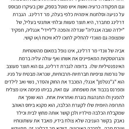
וגם תפקודה כרעיה ואשת איש מוטל בספק, שכן בעיקרו מבוסס
על כניעה וסלחנות אימהית כלפי בעלה, מר דרלינג. הגברת
דרלינג מתברר, היא תוצר מעוות ובלתי אותנטי בעליל, של
"ילדה טובה אנגליה" שגדלה והפכה ל"ליידי" אנגליה, תפקיד
שמצופה גם מוונדי להחליק לתוכו ללא וויכוח ו/או קושי.
אביה של וונדי מר דרלינג, אינו נופל במאום מהשטחיות
והגרוטסקיות המאפיינים את אשתו ואף עולה עליה ברמת
האינפנטיליות שלו. בדומה לגברת דרלינג, גם הוא תוצר מעוצב
של נורמות וציפיות חברתיות-תרבותיות, שנראה מבטיח על פניו.
הוא "ג''נטלמן" אנגלי, המכבד את החוק והסדר, נשוי ואב לילדים
ומפרנס בכבוד את משפחתו. עם זאת, בביתו פנימה אינו מצליח
להפגין ולו התנהגות בוגרת ואחראית אחת. הוא שופך את
התרופה היומית שלו לקערת הכלבה, הוא מקנא ביחס האוהב
שמקבלת הכלבה מילדיו ולכן קושר אותה מחוץ לבית וכילד
נאבק בקשר העניבה שלא צולח בידיו, מאבד את עשתונותיו
וצורח מרה. למרבה האירוניה, דווקא מר דרלינג זה, מתעקש