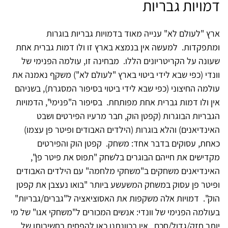
דמויות גבריות
ארץ "לעולם לא" ענייה מאוד בדמויות גבריות בוגרות
ומתפקדות. למעשה אין בנמצא בארץ זו ולו דמות גברית אחת
שעונה על הקריטריונים הללו. מבחינה זו, עולמה הפנימי של
וונדי (כפי שבא לידי ביטוי בארץ "לעולם לא") משקף נאמנה את
עולמה החיצוני (כפי שבא לידי ביטוי בסיפור המסגרת), בשניהם
אין ולו דמות גברית אחת מפותחת. בסיפור ה"פנימי", הדמויות
הגבריות הבוגרות (קפטן הוק, חבר מרעיו הפירטים ושבט
האינדיאנים) והלא בוגרות (הילדים האבודים ופיטר פן עצמו)
כאחת, עסוקים בדבר אחד: משחק. קפטן הוק והפירטים
מקדישים את חייהם הבוגרים בלשחק "תפוס את פיטר פן",
האינדיאנים משחקים ב"משחקי מלחמה" עם הילדים האבודים
ופיטר פן עסוק במשחק המשעשע ביותר "בואו נעצבן את קפטן
הוק". דמויות אלה משקפות את האסוציאציה ל"גברים/גבריות"
בעולמה הפנימי של וונדי: אנשים המכורים ל"משחקי אגו" של מי
יותר חזק/גדול/חכם. אין בכוונתנו כאן להפחית בחשיבותו של