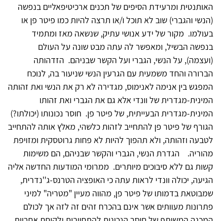
האותנטית ומרעידת הסיפים של תכנים ארכיטיפאליים בנפשה
(הנשי והגברי) שוב לא תוכל ו/או תרצה להיות כמו פיטר פן או
בעולמו. מקור של ידע אנושי עתיק, שנשאה מאז ומתמיד
בנפשה הבשיל, ומאפשר לה עתה מבט שונה על העולם
(ועצמה), על הנשי, הגברי ועל הקשר שבניהם. הזדהותה
הברורה והחד משמעית עם הגרעין הנשי שניעור בה, לנוכח
המפגש בין אנימה לאנימוס, מגדירה לא רק את הנשי ואת זהותה
המינית-מגדרית של וונדי אלא גם את הגברי ואת זהותו
המינית-מגדרית הבעייתית, של פיטר פן. חוסר נכונותו (יכולתו?)
הגורף של פיטר פן להתחייב לזהות כלשהי, מאלץ אותה להתחייב
לטבעה וזהותה, ולא תהפוך להיות לא פחות גרוטסקית ומזויפת
מהוריה. הגדרת הנשי, הגברי והקשר שבניהם, הם משימות
קשות גם ללא סיבוכים מיותרים. ממרומי המודעות החדשה אליה
הגיעה, יכולה וונדי לראות עתה כי האופציה הטרנס-ג''נדרית,
שמבוטאת בדמותו של פיטר פן, מהווה מעיין "מטריה" למיני
פתרונות מעוותים אשר אינם בהכרח זהים זה לזה אך לכולם
המכנה המשותף של חוסר הנכונות להתחייבות ולקיחת אחריות.