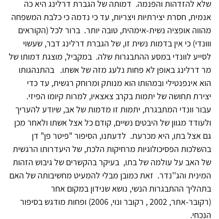
שלא להזדהות והפנמה. דמותה של הגברת דרלינג היא כה
אנמית, חסרת יצירתיות ויצריות, עד כי נדמה כי כלבת המשפחה
מהווה אופציה נשית-אימהית, טובה יותר. ברור לכל (הקוראים
ווונדי) כי אין בדמות נשית זו, של הגברת דרלינג דבר, שעשוי
לסייע לוונדי במסע ההתבגרות שלה. במקביל, מוצגת דמותו של
מר דרלינג באופן לא פחות נלעג מזה של אשתו. בהתנהגותו
הוא אינפנטילי ובמהותו הוא מנותק ומרוחק רגשית, עד כדי
יצירת תחושה של יתמות בקרב צאצאיו, למרות קיומו הפיזי.
עבור וונדי המתבגרת, יתמות זו מדמות של אב, שיודע להעריך
ולעודד מגוון של היבטים נשיים, קודם כל אצל אשתו ולאחר מכן
גם אצל בתו, היא מכרעת. לדעתנו, הסיפור "פיטר פן" דן
בהשלכות הפסיכולוגיות מרחיקות הלכת, של היעדרותו הרגשית
של האב על עולמה של בתו, בעיקר בהקשרים של גיבוש הזהות
המינית והג''נדר. זאת כמובן מבלי להמעיט מחשיבותה של האם
בתהליך ההתבגרות הנשי, נושא שנידון במקום אחר
(רקובר-אתר, 2002 , רקובר ונוי, 2006) ופחות מודגש בסיפור
הנכחי.