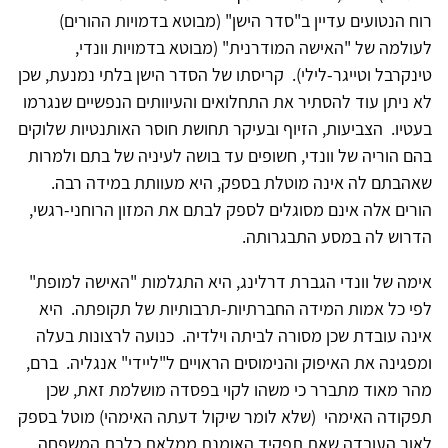
רוח הנטועים עדיין ב"סדר הישן" (מבוטא בדמויות ההורים)
לעולמה של "האישה המודרנית" (מבוטא בדמויות וונדי,
טינקרבל וטייגר-לילי). קריסתו של הסדר הישן בלתי נמנעת, שכן
לא ניתן עוד להסתיר את התחלואים והעיוותים הנפשיים שנגרמו
בעטיו. הצביעות, הזיוף ובעיקר תחושת חוסר האותנטיות שלוקים
בהם הוריה של וונדי, חשופים עד בושה לעיניה של בתם ולמרות
שאהבתם לה אינה מוטלת בספק, היא מעוותת במידה רבה.
הורים אלה אינם מסוגלים לספק לבתם את המזון הרוחני-רגשי,
הדרוש לה במסע התבגרותה.
אימה של וונדי הגברת דרלינג, היא התגלמות "האישה למופת"
לפי כל אמות המידה החברתיות-תרבותיות של תקופתה. היא
אינה עובדת שכן מסורה לביתה וילדיה. כנועה לרצונות בעלה
ומפגינה את האיפוק והנימוסים הראויים ל"ליידי" אנגליה. ברם,
מהר מאוד מתברר כי משהו לקוי בפסדה מושלמת זאת, שכן
תפקודה האימהי (שלא לומר שיקול דעתה האימהי) מוטל בספק
לאור העובדה שאת תפקיד האומנת ממלאת כלבת המשפחה