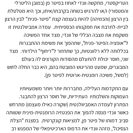
הטריקסטרי, מתקשה וונדי לאחוז בפיטר פן (במובן הליטרלי
והמטפורי) ו/או להרגיש בטוחה בקרבתו/איתו, וכך היא מטלטלת
בין הרצון (והכמיהה) להיות בעצמה קצת "פיטר-פנית" לבין הרצון
לביית-לתרבת את חמקנותו הכספיתית. עמדה אמביוולנטית זו
משקפת את מצבה הכללי של וונדי, מצד אחד המשיכה
ל"אופציה הפיטר-פנית", שתהפוך את משימת ההתבגרות
בכללותה ללא רלוונטיות, כך שתחזור ל"ריחוף" הילדותי. מצד
שני, חוסר יכולת להתעלם מהסודות הקורצים לה בעולם
המבוגרים, שמעט מהריגוש המובטח בהם, היא כבר החלה לחוש
(למשל, משיכה רומנטית-ארוטית לפיטר פן).
עם התקדמות העלילה, מתבררות יותר ויותר משמעויותיו
העמוקות והשלכותיו העתידיות, של חוסר הרצון להתבגר.
הפתרון לעמדה האמביוולנטית (שקורה כאילו מעצמו) מתרחש
כאשר וונדי מנסה להפוך את הפנטזיה הרומנטית-מינית שטוותה
סביב דמותו של פיטר פן, למציאות קונקרטית. בסצנת "הצלת
הנסיכה", מזהה וונדי את הדפוס הארכיטיפאלי של המפגש רב