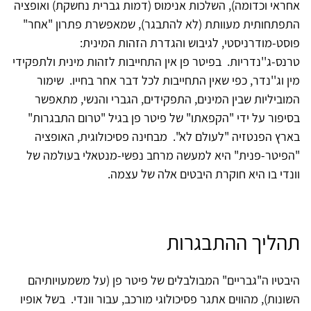
אחראי וכדומה), השלכות אנימוס (דמות גברית נחשקת) ואופציה
התפתחותית מעוותת (לא להתבגר), שמאפשרת פתרון "אחר"
פוסט-מודרניסטי, לגיבוש והגדרת הזהות המינית:
טרנס-ג''נדריות. בפיטר פן אין התחייבות לזהות מינית ולתפקידי
מין וג''נדר, כפי שאין התחייבות לכל דבר אחר בחייו. שימור
המוביליות שבין המינים, התפקידים, הגברי והנשי, מתאפשר
בסיפור על ידי "הקפאתו" של פיטר פן בגיל "טרום התבגרות"
בארץ הפנטזיה "לעולם לא". מבחינה פסיכולוגית, האופציה
"הפיטר-פנית" היא למעשה מרחב נפשי-מנטאלי בעולמה של
וונדי בו היא חוקרת היבטים אלה של עצמה.
תהליך ההתבגרות
היבטיו ה"גבריים" המבולבלים של פיטר פן (על משמעויותיהם
השונות), מהווים אתגר פסיכולוגי מורכב, עבור וונדי. בשל אופיו