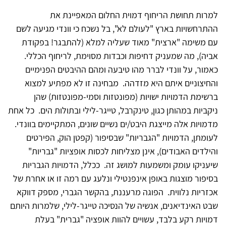
למרות תחושת הריחוף דמוית החלום המאפיינת את
ההתרחשויות בארץ "לעולם לא", בל נשכח כי וונדי מגיעה לשם
עם משימה "ארצית" מאוד שעליה למלא (להתבגר! בפקודת
אביה), מה שמעניק דחיפות וכבדות מסוימת, לריחוף הכללי.
כאמור, על וונדי לברר מהו טיבעה ומהם ההיבטים הפנימיים
והחיצוניים איתם היא מזדהה. מבחינה זו לא מפתיע למצוא
ברשימת הדמויות ישויות (מפונטזות וסמי-מפונטזות) שהן
ניקביות במהותן כגון, טינקרבל, טייגר-לילי ובתולות הים. כל אחת
מדמויות אלה מייצגת היבט/ים נשיים שונים, המתקיימים בוונדי.
לעומתן, הדמויות "הגבריות" שבסיפור (קפטן הוק, הפירטים
והילדים האבודים), אינן מצליחות לכסות אופציות "גבריות"
שיעניקו עומק ומשמעות למושג זה. ככלל, הדמויות הגבריות
בסיפור מוצגות באופן אינפנטילי ונלעג עם רמה זו או אחרת של
אכזריות נלווית. הפוגה מרעננת, בהקשר הגברי, מספק דווקא
שבט האינדיאנים, אנשיה של הנסיכה טייגר-לילי, שלמרות היותם
דמויות רקע בלבד, עשויים להוות אופציה "גברית" בעלת