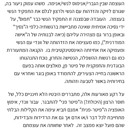
העוצמה שבין הגברי/אנימוס לנשי/אנימה. משהו עמוק ניעור בה,
שגורם לזיקה והזדהות עם הנשי ולרצון לגלם את התפקיד הנשי
בעצמה. העובדה שבסצנה זו התפקיד הנשי כבר "תפוס", על
ידי נסיכה אמיתית שאינה מתביישת ברגשותיה כלפי ה"נסיך"
ובאופן ברור גם מצהירה עליהם (כיאה לבנותיה של ה"אישה
המודרנית"), כמו מעצימה את הזדהותה של וונדי עם הנשי
ומעמיקה את אחיזתה האינסטינקטיבית בו. הקנאה המתעוררת
כמו גם רגשות ההשפלה, הנטישה והחרון, נוכח התנהגותו
הבוגדנית והחמקנית של פיטר פן, מאלצים אותה בפעם
הראשונה בחייה הצעירים, להתמודד באופן בוגר ואחראי עם
בחירותיה באשר לטבעה וזהותה.
על רקע מאורעות אלה, מתבררים היבטיו הלא חינניים כלל, של
חוסר הרצון (היכולת?) ה"פיטר פני" להתבגר. עבור וונדי, אימוץ
האופציה ה"פיטר-פנית" אמנם תביא עימה את הקלילות הבלתי
מתחייבת לכל דבר ו/או אדם אך גם את הרדידות והבדידות,
שהם פועל יוצא ממצב זה. לאחר שחוותה את עוצמתם