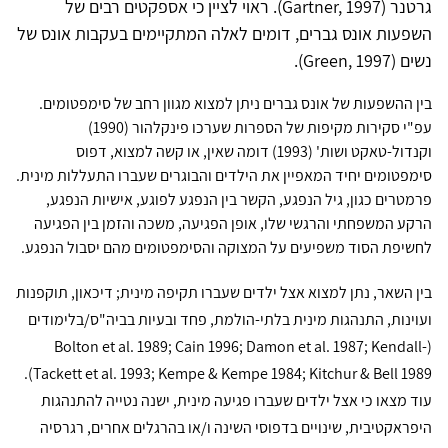
גרטנר (
Gartner, 1997
). ראוי לציין כי אספקטים רבים של
השפעות אונס גברים, דומים לאלה המתקיימים בעקבות אונס של
נשים (
Green, 1997
).
בין ההשפעות של אונס גברים ניתן למצוא מגוון רחב של סימפטומים.
עפ"י סקירות מקיפות של הספרות שערכו פינקלהור (1990)
וקנדול-טאקט ושות' (1993) דומה שאין, או קשה למצוא, דפוס
סימפטומים יחיד המאפיין את הילדים והבוגרים שעברו התעללות מינית.
פרמטרים כגון, גיל הנפגע, הקשר בין הנפגע לפוגע, אישיות הנפגע,
הרקע המשפחתי והרגשי שלו, אופן הפגיעה, משכה והזמן בין הפגיעה
לחשיפת הסוד משפיעים על המצוקה והסימפטומים מהם יסבול הנפגע.
בין השאר, נתן למצוא אצל ילדים שעברו תקיפה מינית; דיכאון, תוקפנות
ועוינות, התנהגות מינית בלתי-הולמת, פחד ובעיות בביה"ס/בלימודים
Bolton et al. 1989; Cain 1996; Damon et al. 1987; Kendall-
(
).
Tackett et al. 1993; Kempe & Kempe 1984; Kitchur & Bell 1989
עוד מצאו כי אצל ילדים שעברו פגיעה מינית, ישנה נטייה להתנהגות
היפראקטיבית, שינויים בדפוסי השינה ו/או בהרגלים אחרים, רגרסיה