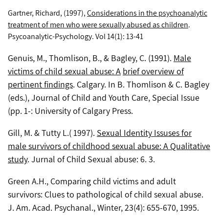
Gartner, Richard, (1997),
Considerations in the psychoanalytic
treatment of men who were sexually abused as children
.
Psycoanalytic-Psychology. Vol 14(1): 13-41
Genuis, M., Thomlison, B., & Bagley, C. (1991).
Male
victims of child sexual abuse: A
brief overview of
pertinent findings
. Calgary. In B. Thomlison & C. Bagley
(eds.), Journal of Child and Youth Care, Special Issue
(pp. 1-: University of Calgary Press.
Gill, M. & Tutty L.( 1997).
Sexual Identity Issuses for
male survivors of childhood sexual abuse: A Qualitative
study
. Jurnal of Child Sexual abuse: 6. 3.
Green A.H., Comparing child victims and adult
survivors: Clues to pathological of child sexual abuse.
J. Am. Acad. Psychanal., Winter, 23(4): 655-670, 1995.