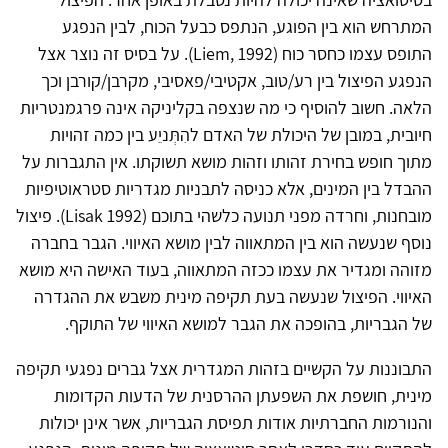
המתרחש הוא בין הפוגע, הנתפס כבעל הכוח, לבין הנפגע
התופס עצמו כחסר כוח (
Liem, 1992
). על בסיס זה נוצר אצל
הנפגע הפיצול בין רע/טוב, אקטיבי/פאסיבי, מקרבן/קורבן וכך
הלאה. חשוב להוסיף כי מה שנצפה בקליניקה אינה פרגמנטריות
חיובית, במובן של היכולת של האדם להִתְּניֵע בין כמה זהויות
מתוך חופש בחירת זהותו וזהות מושא תשוקתו. אין התגברות על
ההבדל בין המינים, אלא כניסה לתבניות מגדריות סטראוטיפיות
מובחנות, וחרדה מפני תנועה כלשהי בתוכם
(Lisak 1992)
. פיצול
נוסף שנעשה הוא בין המתאווה לבין מושא האיווי. הגבר בחברה
מזוהה ומגדיר את עצמו ככזה המתאווה, בעוד האישה היא מושא
האיווי. הפיצול שנעשה בעת תקיפה מינית משבש את ההגדרה
של הגבריות, בהופכה את הגבר למושא האיווי של התוקף.
התבוננות על הקשיים בזהות המגדרית אצל גברים נפגעי תקיפה
מינית, חושפת את השפעתן ההרסנית של הדעות הקדומות
והנורמות החברתיות אודות תפיסת הגבריות, אשר אינן יכולות