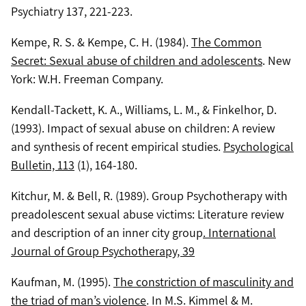
Psychiatry 137, 221-223.
Kempe, R. S. & Kempe, C. H. (1984).
The Common
Secret: Sexual abuse of children and adolescents
. New
York: W.H. Freeman Company.
Kendall-Tackett, K. A., Williams, L. M., & Finkelhor, D.
(1993). Impact of sexual abuse on children: A review
and synthesis of recent empirical studies.
Psychological
Bulletin, 113
(1), 164-180.
Kitchur, M. & Bell, R. (1989). Group Psychotherapy with
preadolescent sexual abuse victims: Literature review
and description of an inner city group
. International
Journal of Group Psychotherapy, 39
Kaufman, M. (1995).
The constriction of masculinity and
the triad of man’s violence
. In M.S. Kimmel & M.