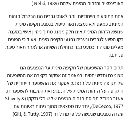
האורינטציה והזהות המינית שלהם (
Nelki, 1989
).
אחת התופעות הייחודיות יותר לאונס גברים הנו הבלבול בזהות
המינית. כמעט ולא נמצא תאור טיפול בנפגע תקיפה מינית
שנושא הזהות המינית אינו חלק ממנו. מתוך ניסיון אישי במענה
בקו הסיוע לגברים ונערים נפגעי תקיפה מינית, אעיד כי הפונים
מעלים סוגיה זו כמעט כבר בתחילת השיחה או לאחר תאור סיבת
פנייתם.
תחום חקר ההשפעות של תקיפה מינית על הנפגעים הנו
מצומצם וחדש יחסית. במאמר זה אסקור בקצרה את ההשפעות
של תקיפה מינית על הנפגע; אסקור את ההשפעה הייחודית של
התקיפה על הזהות המינית של הנפגע ואת הסיבות להשפעה זו.
אעזר במודל תפיסת הזהות המינית של שיבלי ודקקו (
Shively &
DeCecco, 1977
), יחד עם ממצאים מתוך ניתוח ראיונות עם
עשרה נפגעים שנעשה על פי מודל זה (
Gill, & Tutty. 1997
).