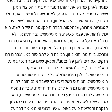
להתקיים עוד כסדרן לאחר סיטואציה של תקיפה מינית. הנפגע
מנסה לארגן מחדש את זהותו המגדרית בתוך הפיצול המגן
שיצרה הטראומה. הגבר הנפגע, לאחר שפיצל והשליך את החלק
הגברי, זה האקטיבי, בעל הביטחון, החזק והמתאווה נשאר עם
קטגוריות אחרות, שנתפסות חברתית כקטגוריות של חולשה. הוא
יכול לזהות את עצמו כאישה, הומוסקסואל, גבר חלש או "לא
גבר" וזאת על פי הדעות הקדומות שהוא מחזיק בנושא גברים
נאנסים, דעות שמקורן בדרך כלל באותן תפיסות חברתיות
ונורמטיביות מהן הוא ניזון. הכוונה היא לתפיסות כמו, "גברים הם
חזקים ואמורים להגן על עצמם", ומכאן, שאם עבר הנפגע אונס
הוא 'אינו גבר', או ש"מעשה מיני בין גברים הוא אקט
הומוסקסואלי", ולכן נפגע שנאנס על ידי גבר יחשוב שהוא
הומוסקסואל. המיתוס השקרי כי גבר שעבר אונס הופך להיות
הומוסקסואל תורם גם הוא לרכישת זהות זאת. עובדה נוספת
המוסיפה להרגשת הנפגע כי זהותו היא הומוסקסואלית, היא
מקרה של פליטה או זקפה במן התקיפה. אנו יודעים כי מנגנון
הזקפה והפליטה פועל באופן שאינו רצוני ואינו אומר דבר על