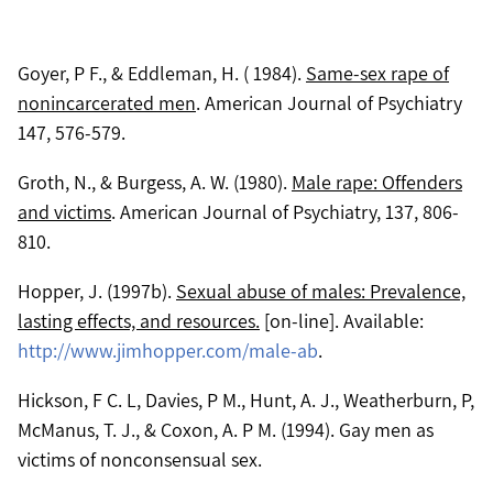
Goyer, P F., & Eddleman, H. ( 1984).
Same-sex rape of
nonincarcerated men
. American Journal of Psychiatry
147, 576-579.
Groth, N., & Burgess, A. W. (1980).
Male rape: Offenders
and victims
. American Journal of Psychiatry, 137, 806-
810.
Hopper, J. (1997b).
Sexual abuse of males: Prevalence,
lasting effects, and resources.
[on-line]. Available:
http://www.jimhopper.com/male-ab
.
Hickson, F C. L, Davies, P M., Hunt, A. J., Weatherburn, P,
McManus, T. J., & Coxon, A. P M. (1994). Gay men as
victims of nonconsensual sex.