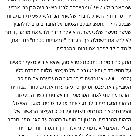
שמתאר רייל ( 1997) ומתייחסת לבנו. כאשר היה הבן כבן ארבע
ירד מחדרו להראות לחבריו של אחיו הגדול את שמלת הכתפיות
שבא נהג להתחפש. מבטם האטום של החברים גרם לו להבין
שעשה מעשה שלא יעשה. הוא עלה חזרה ולבש את מכנסיו, ויותר
לא לבש את השמלה. כך, בעזרת "טראומות קטנות" כגון זאת,
לומד הילד לפתח את זהותו המגדרית.
התקיפה המינית נתפסת כטראומה, שהיא אירוע מציף המאיים
על ההישרדות והאינטגרציה של העצמי ומלווה בחרדת כליון
(הרמן 2001). אנו רואים כי הטראומה מערערת את תפיסת
הסובייקט את עצמו ומתוך כך מערערת את תפיסתו המגדרית.
זהו ערעור שני לאחר הטראומה הראשונית הקשורה בעיצוב
הזהות המגדרית בילדות. לאחר פגיעה מינית, מנגנון הפיצול
והפרגמנטציה מתרחש בשנית על בסיס העיצוב הראשוני של
הזהות המגדרית. מנגנון זה מופעל כהגנה על האני מפני חרדת
הכליון. הפיצול אינו פתולוגי אלה דרך התמודדות הכרחית
בסיטואציה שאינה יכולה להיות נסבלת באופן אחר. הפיצול