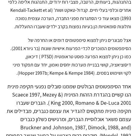
בהתנהגות, ביעותים, הרטבה, מצבי רוח ירודים, התנהגות אלימה כלפי
אחרים וכלפי בעלי חיים. קנדול-טאקט ושות' (
Kendall-Tackett et al
1993
) מצאו עוד כי הסתגרות מפני החברה, הערכה עצמית נמוכה
ותלונות סומאטיות הן בעיות נפוצות בקרב ילדים שעברו התעללות.
אצל מבוגרים ניתן למצוא סימפטומים דומים או החרפה של
הסימפטומים המוכרים לכדי הפרעות אישיות שונות (בר גיורא 2001).
כמו כן ניתן למצוא הפרעה פוסט טראומטית (
PTSD
) דיכאון,
דיסוציאציה, קושי בבניית מערכות יחסים ואמון, יחד עם תפקוד מיני
לקוי ושימוש בסמים. (
Hopper 1997b; Kempe & Kempe 1984
).
אחד הסימפטומים הבולטים שממנו סובלים נפגעי תקיפה מינית
הנו קשיים בהגדרת הזהות המינית (
Mezey &
,
Scaece 1997
Romano & De-Luca 2001
,
King 2000
). הגברים שעברו
תקיפה מינית מתקשים להגדיר את עצמם כגברים, מבדילים את
עצמם משאר אוכלוסיית הגברים, ומרגישים כשלון כגברים
(Bruckner and Johnson, 1987, Dimock, 1988, and
Mendel, 1992)
. חוקרים רבים הצביעו על הפער שנוצר בתפיסת