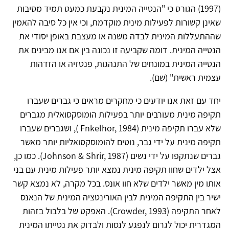
(1997) הגורס כי "הנטייה המינית נקבעת כמעט תמיד מסיבות
שאינן קשורות לפעילות מינית מוקדמת, וכי אין כל סיבה להאמין
שההתעללות המינית לבדה משנה או מעצבת באופן יסודי את
הנטייה המינית. דומה שקביעה זו נכונה בין אם אנו מבינים את
הנטייה המינית במונחים של התנהגות, פנטזיה או הזדהות
עצמית ראשית" (שם).
יחד עם זאת אנו יודעים כי מחקרים מראים כי גברים שעברו
תקיפה מינית מעורבים יותר בפעילות הומוסקסואלית מגברים
שלא עברו תקיפה מינית (
Fnkelhor, 1984
), ושגברים שעברו
תקיפה מינית על ידי גבר, נוטים להומוסקסואליות יותר מאשר
גברים שנתקפו על ידי נשים (
Johnson & Shrir, 1987
). כמו כן,
אצל ילדים שחוו תקיפה מינית נמצא יותר פעילות מינית עם בני
אותו מין מאשר ילדים שלא חוו אונס. בכל מקרה, לא נמצא קשר
ישיר בין התקיפה המינית לבין האורינטציה המינית של הנאנס
לאחר התקיפה (
Crowder, 1993
). האפקט של בלבול בזהות
המגדרית יכול לגרום לנפגע לנסות ולבדוק את נטייתו המינית