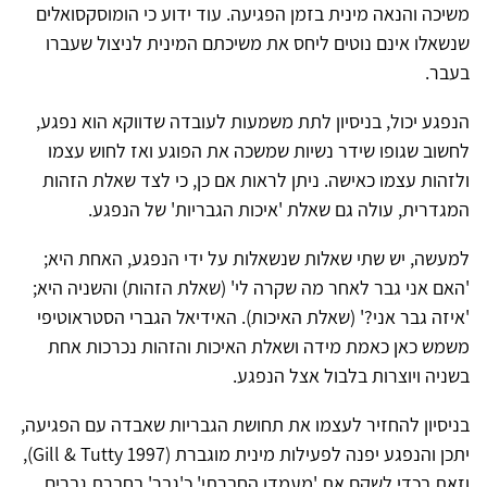
משיכה והנאה מינית בזמן הפגיעה. עוד ידוע כי הומוסקסואלים
שנשאלו אינם נוטים ליחס את משיכתם המינית לניצול שעברו
בעבר.
הנפגע יכול, בניסיון לתת משמעות לעובדה שדווקא הוא נפגע,
לחשוב שגופו שידר נשיות שמשכה את הפוגע ואז לחוש עצמו
ולזהות עצמו כאישה. ניתן לראות אם כן, כי לצד שאלת הזהות
המגדרית, עולה גם שאלת 'איכות הגבריות' של הנפגע.
למעשה, יש שתי שאלות שנשאלות על ידי הנפגע, האחת היא;
'האם אני גבר לאחר מה שקרה לי' (שאלת הזהות) והשניה היא;
'איזה גבר אני?' (שאלת האיכות). האידיאל הגברי הסטראוטיפי
משמש כאן כאמת מידה ושאלת האיכות והזהות נכרכות אחת
בשניה ויוצרות בלבול אצל הנפגע.
בניסיון להחזיר לעצמו את תחושת הגבריות שאבדה עם הפגיעה,
יתכן והנפגע יפנה לפעילות מינית מוגברת (
Gill & Tutty 1997
),
וזאת בכדי לשקם את 'מעמדו החברתי' כ'גבר' בחברת גברים,