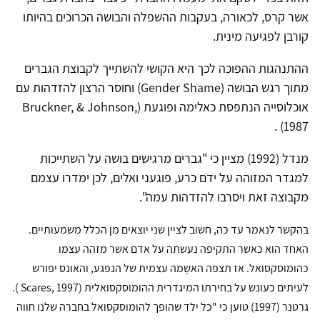
אשר קרס, לכאורה, בעקבות ההשפלה והבושה הכרוכים בהיותו
קורבן לפגיעה מינית.
ההתנהגות ההפוכה לכך היא הקושי להשתייך לקבוצת הגברים
מתוך רגש הבושה
(Gender Shame)
וחוסר הרצון להזדהות עם
אוכלוסייה הנתפסת כאלימה ופוגעת
(Bruckner, & Johnson,
.
1987)
מנדל (1992) מציין כי "גברים מרגישים בושה על השתייכות
למגדר המזוהה על ידם כרע, פוגעני ואלים, לכן ימדרו עצמם
מקבוצה זאת ויסרבו להזדהות עמה".
בהקשר לנאמר עד כה, חשוב לציין שני יוצאים מן הכלל משמעותיים.
האחד הוא כאשר התקיפה נעשתה על אדם אשר מזהה עצמו
כהומוסקסואל. אז תצפה האשָמה עצמית של הנפגע, והאונס יפורש
לעיתים כעונש על בחירתו המיגדרית ההומוסקסואלית (
Scares, 1997
).
גרטנר (1997) טוען כי "כל ילד שהופך להומוסקסואל בחברה שלנו חווה