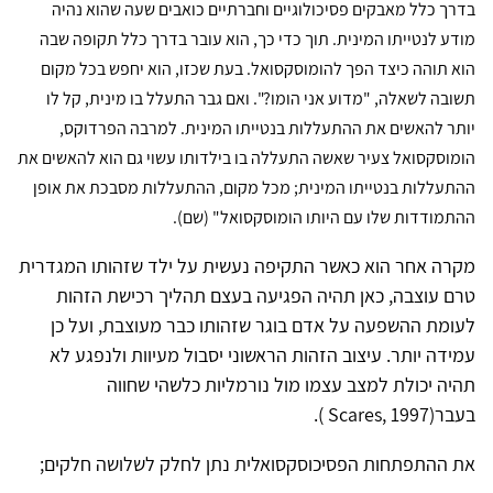
בדרך כלל מאבקים פסיכולוגיים וחברתיים כואבים שעה שהוא נהיה
מודע לנטייתו המינית. תוך כדי כך, הוא עובר בדרך כלל תקופה שבה
הוא תוהה כיצד הפך להומוסקסואל. בעת שכזו, הוא יחפש בכל מקום
תשובה לשאלה, "מדוע אני הומו?". ואם גבר התעלל בו מינית, קל לו
יותר להאשים את ההתעללות בנטייתו המינית. למרבה הפרדוקס,
הומוסקסואל צעיר שאשה התעללה בו בילדותו עשוי גם הוא להאשים את
ההתעללות בנטייתו המינית; מכל מקום, ההתעללות מסבכת את אופן
ההתמודדות שלו עם היותו הומוסקסואל" (שם).
מקרה אחר הוא כאשר התקיפה נעשית על ילד שזהותו המגדרית
טרם עוצבה, כאן תהיה הפגיעה בעצם תהליך רכישת הזהות
לעומת ההשפעה על אדם בוגר שזהותו כבר מעוצבת, ועל כן
עמידה יותר. עיצוב הזהות הראשוני יסבול מעיוות ולנפגע לא
תהיה יכולת למצב עצמו מול נורמליות כלשהי שחווה
בעבר(
Scares, 1997
).
את ההתפתחות הפסיכוסקסואלית נתן לחלק לשלושה חלקים;