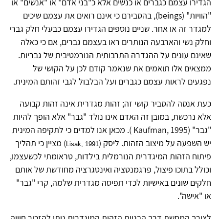
הגדירו עצמם כגברים או כנשים אלא כ"בני אדם" או "אנשים" או
"הוויות"
(beings)
, בהסבירם כי אינם רואים את עצמם שיכים
למגדר זה או אחר. שניים נוספים הגדירו עצמם כבעלי חלק גברי
וחלק נשי והארבעה הנותרים ראו בעצמם גברים, אם כי כאלה
שאינם עונים על ההגדרה התרבותית הנורמטיבית של גבריות.
ממצאים אלו תואמים את שנאמר קודם לכן על הקושי של
נפגעים לראות עצמם כגברים ועל הבלבול לגבי זהותם המינית.
כעת אנסה להסביר קושי זה; זהות מגדרית אינה זהות קבועה
אלא נרכשת, במובן זה האדם אינו נולד "גבר" אלא הופך להיות
"גבר" (
Kaufman, 1995
). מכאן אנו למדים כי לתקיפה המינית
יש השפעה על מיצוב הזהות. ליסק (
) מציין כי תהליך
Lisak, 1991
פיתוח הזהות המיגדרית הנורמלית בילדות, טראומתי לכשעצמו,
וכולל בתוכו פיצול, פרגמנטציה ואינטגרציה מחודשת של אותם
חלקים שונים באישיות לכדי תפיסה מגדרית שלמה, קרי "גבר"
או "אישה".
לצורך המחשת דרך הבניית הזהות המיגדרית ניתן להזכיר חוויה