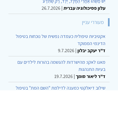
יֵשׁ מַשֶּׁהוּ אַחֲרֵי הֶחָלָל, יֶלֶד, רַק שֶׁתֵּדַע
עלון פסיכולוגיה עברית
|
26.7.2026
מעוררי עניין
אקטיביות טיפולית כעמדה נפשית של נוכחות בטיפול
הדינמי הממוקד
ד"ר יעקב יבלון
|
9.7.2026
מאגו לאקו: מהישרדות להגשמה בהורות לילדים עם
בעיות התנהגות
ד"ר ליאור סומך
|
19.7.2026
שילוב דיאלקטי כמענה לדילמת "השם המת" בטיפול
בטרנסג'נדרים
מור שני שרמן
|
28.6.2026
מחויבות חברתית כעמדה אתית-טיפולית: שרטוט