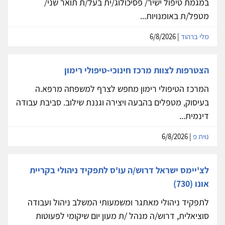
במגמת טיפול ישיר/ פסיכולוג/ית בעל/ת תואר שני/
מטפל/ת באומנויות...
מלי ברהוד
| 6/8/2026
הצטרפות לצוות מרכז חינוכי-טיפולי רימון
המרכז הטיפולי רימון מחפש לצרף למשפחה מרפא.ה
בעיסוק, מטפלים בהבעה ויצירה וגננת שילוב. סביבת עבודה
דינמית...
נוית פ
| 6/8/2026
לצ'יימס ישראל דרוש/ה עו'ס לתפקיד ניהולי בקריית
אונו (730)
לתפקיד ניהולי מאתגר ומשמעותי המשלב ניהול ועבודה
סוציאלית, דרוש/ה מנהל /ת מעון יום שיקומי לפעוטות