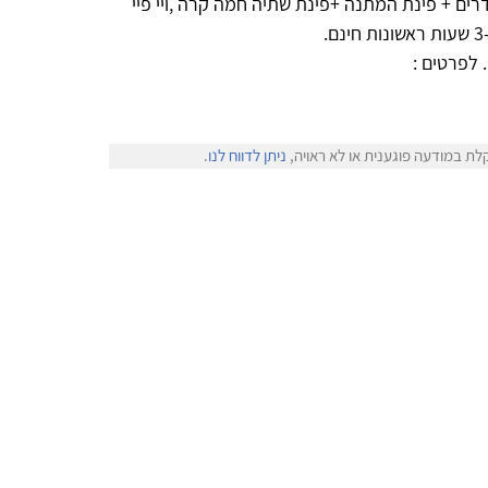
 לפי ימים /שעות/חודשים . בקליניקה 3 חדרים + פינת המתנה +פינת שתיה חמה קרה ,ויי פיי
. לפרטים :
לת במודעה פוגענית או לא ראויה,
ניתן לדווח לנו
.