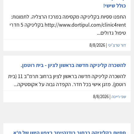
כולל שישי!
התפנו ססיות בקליניקה מקסימה במרכז הרצליה. לתמונות:
http://www.dortipul.com/clinic4rent בקליניקה 5 חדרי
טיפול גדולים...
דור טרצ'יני
| 8/8/2026
להשכרה קליניקה חדשה בראשון לציון - בית רוטמן.
להשכרה קליניקה חדשה בראשון לציון ברחוב תרמ''ב 11 (בית
רוטמן). מזגן אישי בכל חדר. הקפדה גבוה על אקוסטיקה...
שני ריינה
| 8/8/2026
ססיות בקליניקה ברחוב בודנהיימר בצפון הישן של ת'א