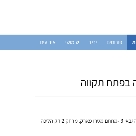
ת
פורומים
יריד
שימושי
אירועים
 בפתח תקווה
קליניקה מהממת וחדשה להשכרה בפ'ת. עזרא הגבאי 3 -מתחם מטרו פארק. מרחק 2 דק הליכה