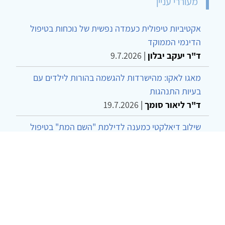
מעוררי עניין
אקטיביות טיפולית כעמדה נפשית של נוכחות בטיפול
הדינמי הממוקד
ד"ר יעקב יבלון
|
9.7.2026
מאגו לאקו: מהישרדות להגשמה בהורות לילדים עם
בעיות התנהגות
ד"ר ליאור סומך
|
19.7.2026
שילוב דיאלקטי כמענה לדילמת "השם המת" בטיפול
בטרנסג'נדרים
מור שני שרמן
|
28.6.2026
מחויבות חברתית כעמדה אתית-טיפולית: שרטוט
מחדש של גבולות המקצוע
ד"ר יהונתן דבש ומאיה פרבר
|
26.6.2026