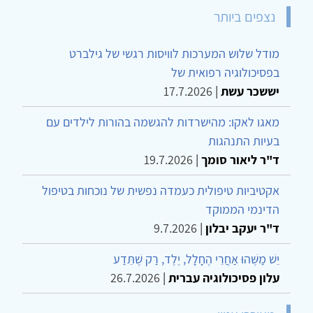
נצפים ביותר
מודל שלוש המערכות לוויסות רגשי של גילברט
בפסיכולוגיה רפואית של
יששכר עשת
|
17.7.2026
מאגו לאקו: מהישרדות להגשמה בהורות לילדים עם
בעיות התנהגות
ד"ר ליאור סומך
|
19.7.2026
אקטיביות טיפולית כעמדה נפשית של נוכחות בטיפול
הדינמי הממוקד
ד"ר יעקב יבלון
|
9.7.2026
יֵשׁ מַשֶּׁהוּ אַחֲרֵי הֶחָלָל, יֶלֶד, רַק שֶׁתֵּדַע
עלון פסיכולוגיה עברית
|
26.7.2026