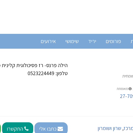
ת
פורומים
יריד
שימושי
אירועים
הילה פרנס- רז פסיכולוגית קלינית
טלפון: 0523224449
מומחית
מאומתת
27-70
מרכז
,
שרון ושומרון
כתבו אלי
התקשרו