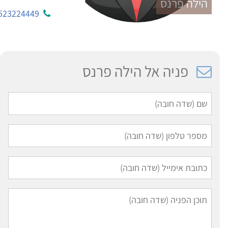
הילה פרנס
523224449
פניה אל הילה פרנס