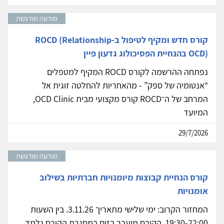
מודעה מודגשת
קורס חדש ומקיף לטיפול ב-ROCD (Relationship
OCD) בהנחיית הפסיכולוג גדעון פיין
נפתחה ההרשמה לקורס ROCD המקיף למטפלים
“אנטומיה של ספק” - מהאחריות להחלטה זוגית אל
המרחב של ה־ROCD קורס מקצועי מבית OCD Clinic,
המיועד
29/7/2026
מודעה מודגשת
קורס הנחיית קבוצות מיומנויות חברתיות בשילוב
אומנויות
המחזור הקרוב: ימי שלישי מתאריך 3.11.26. בין השעות
19:30-22:00. הקורס מועבר בזום במסגרת הקורס נלמד