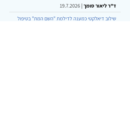
ד"ר ליאור סומך
|
19.7.2026
שילוב דיאלקטי כמענה לדילמת "השם המת" בטיפול
בטרנסג'נדרים
מור שני שרמן
|
28.6.2026
מחויבות חברתית כעמדה אתית-טיפולית: שרטוט
מחדש של גבולות המקצוע
ד"ר יהונתן דבש ומאיה פרבר
|
26.6.2026
© 2002-2026 כל הזכויות שמורות