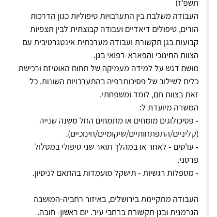
תשפ'ז)
העבודה משלבת בין התערבויות טיפוליות כגון הדרכות
הורים, טיפולים דיאדיים ועבודה קבוצתית לבין תצפיות
קבועות בגן תקשורת ועבודה מערכתית אינטגרטיבית עם
הצוות החינוכי והפארא-רפואי בגן.
מושם דגש על למידה מעמיקה של תחום האוטיזם ורכישת
כלים לשילוב של פסיכותרפיה בהתערבויות השונות. כל
זאת בצוות חם, לומד ומשפחתי.
המשרה מיועדת ל:
- פסיכולוגים מומחים או מתמחים החל משנה שנייה
(קליניים/התפתחותיים/שיקומיים/חינוכיים).
- עו'סים - לאחר או במהלך תואר שני טיפולי במסלול
פרטני.
- מטפלות רגשיות - תישקל מועמדות בהתאם לניסיון.
העבודה מתקיימת בירושלים, באיזור רחביה-המושבה
הגרמנית ובגן תקשורת ברחבי עיר. יום ראשון- חובה.