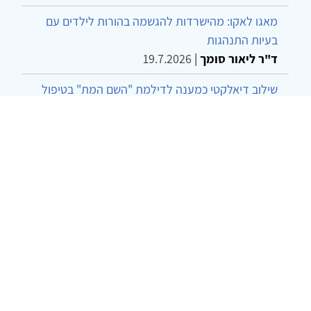
מאגו לאקו: מהישרדות להגשמה בהורות לילדים עם
בעיות התנהגות
ד"ר ליאור סומך
|
19.7.2026
שילוב דיאלקטי כמענה לדילמת "השם המת" בטיפול
בטרנסג'נדרים
מור שני שרמן
|
28.6.2026
מחויבות חברתית כעמדה אתית-טיפולית: שרטוט
מחדש של גבולות המקצוע
ד"ר יהונתן דבש ומאיה פרבר
|
26.6.2026