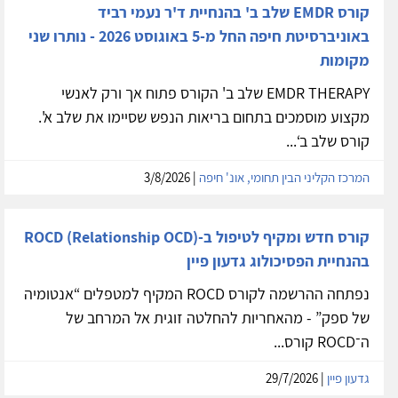
קורס EMDR שלב ב' בהנחיית ד'ר נעמי רביד
באוניברסיטת חיפה החל מ-5 באוגוסט 2026 - נותרו שני
מקומות
EMDR THERAPY שלב ב' הקורס פתוח אך ורק לאנשי
מקצוע מוסמכים בתחום בריאות הנפש שסיימו את שלב א'.
קורס שלב ב‘...
המרכז הקליני הבין תחומי, אונ' חיפה
| 3/8/2026
קורס חדש ומקיף לטיפול ב-ROCD (Relationship OCD)
בהנחיית הפסיכולוג גדעון פיין
נפתחה ההרשמה לקורס ROCD המקיף למטפלים “אנטומיה
של ספק” - מהאחריות להחלטה זוגית אל המרחב של
ה־ROCD קורס...
גדעון פיין
| 29/7/2026