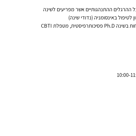
ל ההרגלים ההתנהגותיים אשר מפריעים לשינה
לטיפול באינסומניה (נדודי שינה)
בהנחיית דר' עופרה פלינט ברטלר, בעלת התמחות בשינה Ph.D פסיכותרפיסטית, מטפלת CBTI