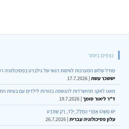
נצפים ביותר
מודל שלוש המערכות לוויסות רגשי של גילברט בפסיכולוגיה ר
יששכר עשת
|
17.7.2026
מאגו לאקו: מהישרדות להגשמה בהורות לילדים עם בעיות הת
ד"ר ליאור סומך
|
19.7.2026
יֵשׁ מַשֶּׁהוּ אַחֲרֵי הֶחָלָל, יֶלֶד, רַק שֶׁתֵּדַע
עלון פסיכולוגיה עברית
|
26.7.2026