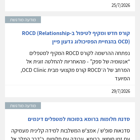
25/7/2026
מודעה מודגשת
קורס חדש ומקיף לטיפול ב-ROCD (Relationship
OCD) בהנחיית הפסיכולוג גדעון פיין
נפתחה ההרשמה לקורס ROCD המקיף למטפלים
“אנטומיה של ספק” - מהאחריות להחלטה זוגית אל
המרחב של ה־ROCD קורס מקצועי מבית OCD Clinic,
המיועד
29/7/2026
מודעה מודגשת
סדנת חלומות ברומא בסוכות למטפלים דינמים
סדנאות סופ'ש / אמצ'ש המשלבות למידה קלינית מעמיקה
עם זמן חופשי, ברומא. עבודה עם חלומות, כ'דרך המלך אל