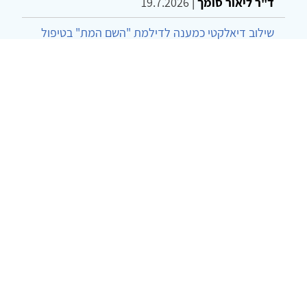
ד"ר ליאור סומך
|
19.7.2026
שילוב דיאלקטי כמענה לדילמת "השם המת" בטיפול
בטרנסג'נדרים
מור שני שרמן
|
28.6.2026
מחויבות חברתית כעמדה אתית-טיפולית: שרטוט
מחדש של גבולות המקצוע
ד"ר יהונתן דבש ומאיה פרבר
|
26.6.2026
© 2002-2026 כל הזכויות שמורות