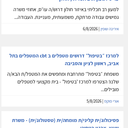
למעון רב תכליתי באיזור חולון דרוש/ה עו״ס, אחוזי משרה
גמישים עבודה מרתקת, משמעותית, מעניינת. העבודה...
אירינה שופין
| 6/8/2026
למרכז ״בטיפול״ דרושים מטפלים ב cbt המטפלים בתל
אביב, ראשון לציון והסביבה
משפחת ״בטיפול״ מתרחבת ומחפשים את המטפל/ת הבא/ה
שלנו! הצטרפו למרכז 'בטיפול' - בית מקצועי למטפלים
מובילים...
אורי פוקס
| 5/8/2026
פסיכולוג/ית קליני/ת מומחה/ית (טסטולוג/ית) - משרת
ייעוץ, ארגון בטחוני