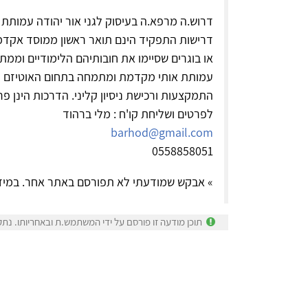
דרוש.ה מרפא.ה בעיסוק לגני אור יהודה עמותת 
דרישות התפקיד הינם תואר ראשון ממוסד אקדמי 
או בוגרים שסיימו את חובותיהם הלימודיים וממ
עמותת אותי מקדמת ומתמחה בתחום האוטיזם ומ
התמקצעות ורכישת ניסיון קליני. הדרכות הינן פר
לפרטים ושליחת קו'ח : מלי ברהוד
barhod@gmail.com
0558858051
» אבקש שמודעתי לא תפורסם באתר אחר. במיד
תוכן מודעה זו פורסם על ידי המשתמש.ת ובאחריותו. נתק