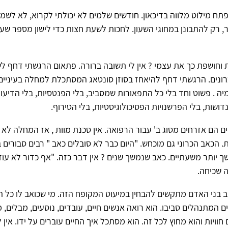
פתח מילוט מלווה בדיכאון. חודשים שלמים לא יכולתי לקרוא, לא לשמו
, רק להתבונן במחוגי השעון. לחכות לשעת חצות כדי לישון מספר שע
 וחושפת כך את עצמי ? אין לי תשובה ברורה. פתאום הרגשתי דחף 
ונים. הרגשתי דחף להיאחז בסוזן סונטאג המסתכלת למחלה בעיניים 
 . פשוט וחד בלי כל התפאורות שמסביב, בלי הפנטסיות, בלי הדיעו
ושות, בלי הפרשנויות הפסיכולוגיסטיות, בלי הטירוף.
ים הם אזרחים מסוג ב' עבור הרפואה. אין סכנת מוות , אז המחלה לא ר
ת. הכאב הכרוני גם מוכחש. "היום כבר לא סובלים כאב " רבים סבורים 
ך יותר משעתיים. כאב שנמשך שנים ? אין דבר כזה. "אף כדור לא עוזר
ה שכיחה.
ב בני האדם מתקשים להבחין במיעוט המקופח הזה. מי שכואב לו כל הזמ
 המתנהלים סביבו. הוא רואה אנשים חיים, עובדים, נוסעים, מבלים, 
חוויות והוא מחוץ לכל זה. הוא מסתכל איך החיים עוברים על ידו. אין לו