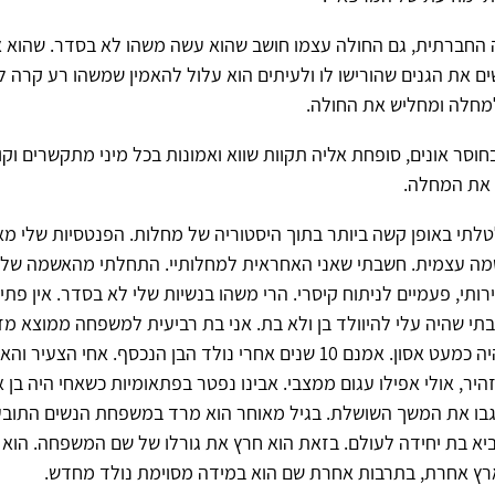
 החברתית, גם החולה עצמו חושב שהוא עשה משהו לא בסדר. שהוא 
ים את הגנים שהורישו לו ולעיתים הוא עלול להאמין שמשהו רע קרה לו
למחלה ומחליש את החולה.
וסר אונים, סופחת אליה תקוות שווא ואמונות בכל מיני מתקשרים וק
 את המחלה.
לתי באופן קשה ביותר בתוך היסטוריה של מחלות. הפנטסיות שלי מא
מה עצמית. חשבתי שאני האחראית למחלותיי. התחלתי מהאשמה של 
ותי, פעמיים לניתוח קיסרי. הרי משהו בנשיות שלי לא בסדר. אין פתיחה
תי שהיה עלי להיוולד בן ולא בת. אני בת רביעית למשפחה ממוצא מז
החמישים , זה היה כמעט אסון. אמנם 10 שנים אחרי נולד הבן הנכסף. אחי הצעי
היר, אולי אפילו עגום ממצבי. אבינו נפטר בפתאומיות כשאחי היה בן 
גבו את המשך השושלת. בגיל מאוחר הוא מרד במשפחת הנשים התובע
ביא בת יחידה לעולם. בזאת הוא חרץ את גורלו של שם המשפחה. הוא ב
רץ אחרת, בתרבות אחרת שם הוא במידה מסוימת נולד מחדש.