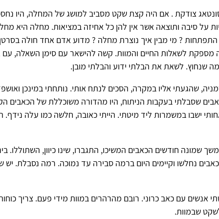
ונטאג צודקת . אם היה קצת שקט מסביב למושג של המחלה, היו נחס
ות על סיבה ותוצאה אשר אין להן כל אחיזה במציאות. מחלה היא מחלה
 התפתחות ? מי מבין איך נוצרת מחלה ? מדוע אדם אחד חולה בסרטן 
בה מספקת לשאלות החיים והמוות. קשה להישאר עם סימן השאלה, עם א
מה שנחוץ. לשאת את הבלתי ידוע והבלתי מובן.
ניה, שהגעתי אליו במקרה, הסכים לנתח אותי. נותחתי במינכן ואושפ
אבים שסבלתי בעקבות הניתוח, היו מהדורה משוכללת של הכאבים הקו
אחותי ישבו במשמרות ליד מיטתי. הייתי כאובה, חלשה כמו עלה נידף. 
כאבים נחלשו וקיימים היום ברמה סבירה עד נמוכה. רמה נסבלת. יש 
 אנשים עם כאב כרוני. רובם מהרהרים במוות מידי פעם. צריך כוחות 
קט שבמוות.