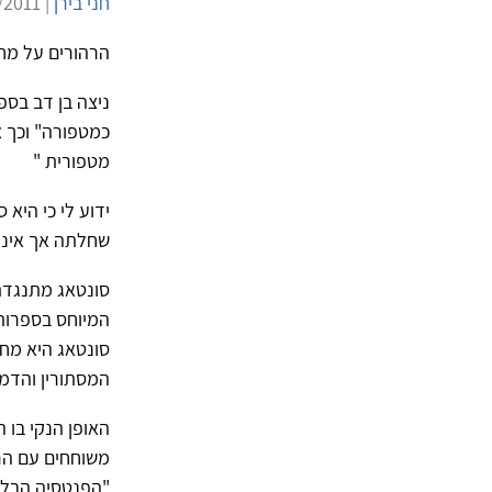
חני בירן
| 12/11/2011 | 42,747 צפיות |
הרהורים על מח
כמטפורה" וכך א
מטפורית "
ידוע לי כי היא
שחלתה אך אינני
סונטאג מתנגדת
המיוחס בספרות 
סונטאג היא מחל
המסתורין והדמיו
האופן הנקי בו 
משוחחים עם הר
"הפנטסיה הבלת