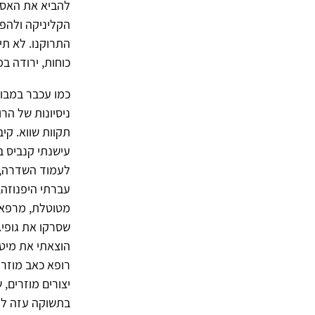
להביא את האסונ
הקליניקה ולהפס
התרוקנו. לא ת
כוחות, ירודה ב
כמו עכבר במבוך
ניסיונות של הר
תקוות שווא. קי
עישנתי קנביס בא
לעמוד השדרה, ה
עברתי היפנוזה,
מטוטלת, מרפאה 
שסרקו את גופי.
הוצאתי את מיטב
רופא כאב מוזר 
יצורים מוזרים,
בתשוקה עזה למ