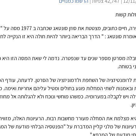
הרשמו כמנויים
לות קשות
ניצה בן דב בספרה, חיים כתובים, מצטטת את סוזן ס
ומרת סונטאג : " הדרך הבריאה ביותר להיות חולה היא זו הנקייה לח
 סבלה מסרטן מספר שנים עד שנפטרה. נדמה לי שאת המסה הזו היא 
 בטוחה.
 לרומנטיזציה של השחפת ולדמוניזציה של הסרטן. לדעתה, עודף ה
ובאמנות לשתי המחלות פוגע בחולים ומטיל עליהם אחריות ואימה. מ
ה ויש לקבלה במערומיה. כמשהו מוחשי ונוכח ולא להגלותה אל מחוז
ן.
היא מצלמת את המחלה מעורר מחשבות רבות. הרעיונות האלה, מזווית 
עיונות של מלני קליין המדברת על "הפנטסיה הבלתי מודעת של המח
י מודעת של המרפא ".