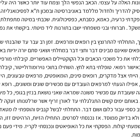
ות האלה על עצמי. הכאב הנפשי הלך וצמח עוד יותר כאשר היה עלי 
יק להדריך ולחדול מללמד באוניברסיטה ובמכון ת"א לפסיכואנליזה. 
יפקדתי כרעיה, כאמא, כסבתא, כפסיכולוגית. שכבתי במיטה מתפתלת,
משקל . חברותי ובני משפחתי ישבו בתורנות ליד מיטתי. ביקשתי את נפ
, התחלתי להתרוצץ בין רופאים ומרפאים. זמן רב עבר עד שהבנתי שא
ופאים שאינם מבינים דבר וחצי דבר במחלתי ושאני סתם יורה יריות בא
בלתי את כל משככי הכאבים וכל הקוקטיילים האפשריים. קיבלתי מורפיו
ישור רפואי. טופלתי בתא לחץ. השתילו בתוכי נוירומודולייטור, קיבלת
ייתי אצל מדקרים, רופאים סינים, הומאופטים, מרפאים טבעונים, היל
 אפילו הגעתי למרפאים העובדים עם מכשירים שונים ומשונים,. רופא
שעובדת עם מכשיר משונה שמראה שאני נושאת בנזין בגופי, כל מינ
 באותם ימים קשים התגלגלתי עד לאורן זריף אשר שרלטנותו זעקה ל
 כספי עבור כלום ושום דבר. התחלתי לבשל קנביס והוספתי לו מטאד
ולא בדיוק ממוסד. אז נכנסתי לסרטים. התחילו הזיות, הרהיטים זזו, 
 שמעתי קולות. הפסקתי את כל האופיאטים ונכנסתי לקריז. מידי פעם 
ות.