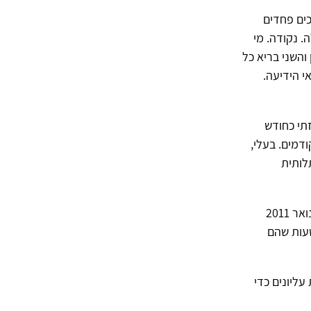
כים פחדים
. נקודה. מי
והשני בריא כל
י הידיעה.
זתי כחודש
דמים. בעלי,
תלותית
חזרתי ארצה. במשך שמונה חודשים הכאבים המשיכו, התגברו, שינו כיוון, השתוללו. בינואר 2011
שעות שהם
עליונים כדי