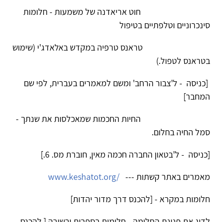
חוט אריאדנה של משמעות - חלומות
סינכרוניים וטלפתיים בטיפול
טראנס טרפיה במקדש באלאדג'י (שימוש
בטראנס לטפול.)
[כניסה - ל'צבור הרחב' ומשם למאמרים בעברית, לפי שם
המחבר]
החיות החכמות שמאכלסות את שנתך -
סמל החיה בחלום.
[כניסה - ל'בטאון החברה חכמה מאין, חוברת מס. 6.]
מאמרים באתר קשתות ---
www.keshatot.org/
חלומות במקרא - [להכנס דרך מדור יהדות]
לדוג את פנינת החלימה - חלומות בספרות ובשירה [ להכנס