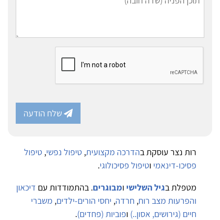
שלח הודעה
רות נצר עוסקת ב
הדרכה מקצועית
,
טיפול נפשי
,
טיפול
פסיכו-דינאמי
ו
טיפול פסיכולוגי
.
מטפלת ב
גיל השלישי
ו
מבוגרים
. בהתמודדות עם
דיכאון
והפרעות מצב רוח
,
חרדה
,
יחסי הורים-ילדים
,
משברי
חיים (גירושים, אסון..)
ו
פוביות (פחדים)
.