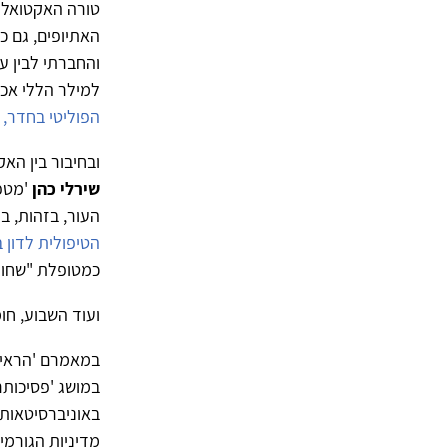
טורה האקטואלי
האתיופים, גם כ
והחברתי לבין עו
למילר הללי אכ
הפוליטי בחדר, 
ובחיבור בין הא
שירלי כהן
'מטפל
העור, בזהות, ב
הטיפולית לדון
כמטופלת "שחור
ועוד השבוע, חו
במאמרם 'הראיו
במושג 'פסיכותר
באוניברסיטאות,
מדיניות הגורמ