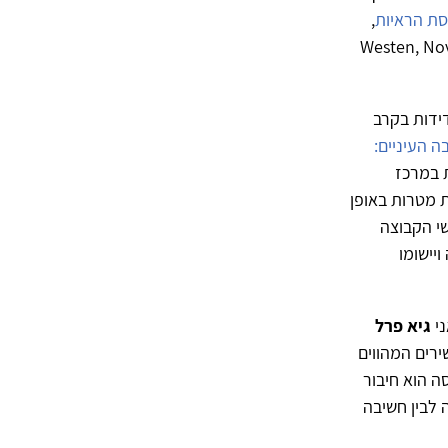
סת הראיות
,
ו ביחס אליהם, בעיקר בעקבותיהם של ווסטן וחב' (Westen, Novotny
ידות בקרב
ה העיניים:
 במרכז
ת מטרות באופן
שי הקבוצה
יישומו
ני
גיא פרל
רים המהווים
ה הוא חיבור
ה לבין חשיבה