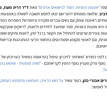
ספר '
אמנות הזוגיות: הסוד לנישואים ארוכים
' מאת
ד"ר דריה מעוז, פ
רביב
. שלושה מומחים ידועי־שם יצאו לחפש תשובה לשאלה באמצעות
יים ראיונות עומק עם נשים וגברים וסקירה וניתוח של הספרות המ
ה היא אמנות הזוגיות, ספר שמיועד ליחידים ולזוגות, לרווקים שמבקש
לזוגות צעירים שרוצים להתחיל את הקשר ברגל ימין, לזוגות ותיקים שש
גיות, וגם לאנשי מקצוע וסטודנטים בתחומי מדעי ההתנהגות ובריאות
יאתכם.
לפני כחודש 'משחזור לזיכרון: טיפול בטראומה נפשית' בעריכתן של
 נוסף פרק מעניין נוסף הזמין לקריאתכם - '
חוויה סומטית - שימוש בת
ה
'.
ים אבנרי כהן
, בטור עשיר
על חוש הראיה, תעתועיו והמפגש העמוק 
ול לאפשר.