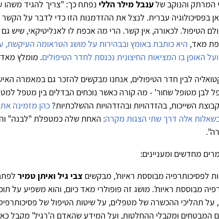
 המרתק והנוקב של
ענבל מילר הללי
נפתח כך: "צריך להגיד משהו 
אן בפסיכולוגיה עברית. לנצל את ההזדמנות הזו כדי לדבר על הקשר בי
לם הטיפול. לכאורה, אין קשר. הרי מה אכפת לו לאנליטיקאי, שיש גם 
פת מאד,
היא כותבת באומץ ובבהירות על מושג הטראומה העיקשת, ע
ועל האופן בו המציאות החיצונית נכנסת לחדר הטיפולים
. מומלץ מאד 
קטואליה לבין חדר הטיפולים, אנחנו מבקשים להזכר גם במאמרה האיש
 לבן מטופל שחור' - מה קורה כאשר נוכחים הבדלים בין מטפל למט
קבוצת השייכות, בהזדהויות ובהזדהויות ההשלכתיות?
כהן מזמינה את
 בשאלות אלה דרך שתי הצגות מקרה
: האחת שלה כמטפלת "לבנה" וה
ה".
מרים מחדשים ומעניינים:
ת לפסיכותרפיה מבוססת ראיות', מבקשים
צבי גיל ואיתן טמיר
לפתח 
פיה מבוססת ראיות'. מושג זה פופולרי מאד כיום, והוא משפיע על תוכ
 על תהליכי ההכשרה של מטפלים, על שיטות הטיפול של פסיכותרפיס
ים המבטחים ומקבלי ההחלטות, ועל המידע שהאדם ה'רגיל' מקבל כא