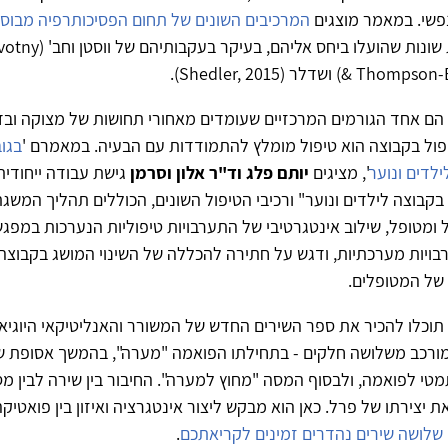
פשי. במאמר מוצגים
המרכיבים השונים של תחום הפסיכותרפיה מבוס
ונדונות ביקורות שונות שהועל
) ושדלר (Shedler, 2015).
הם אחד הגורמים המרכזיים שעומדים מאחורי תחושות של מצוקה ובד
טיפול בקבוצה הוא טיפול מומלץ להתמודדות עם הבעיה. במאמרם '
בגוב
ילדים ונוער
', מציגים
יותם פלג וד"ר אלון וסרמן
גישת עבודה ייחודית
 בקבוצה לילדים ונוער" ורכיבי הטיפול השונים, הכוללים תהליך המשג
 ומטופל, שילוב אינטגרטיבי של התערבויות טיפוליות הנערכות במפג
יות מערכתיות, ודגש על חתירה להכללה של השינוי המושג בקבוצה ו
 של המטופלים.
וכלו להכיר את ספר השירים החדש של המשורר והאנליטיקאי היוגיא
מורכב משלושה חלקים - בתחילתו הפואמה "מערה", בהמשך אסופת שי
מטי לפואמה, ולבסוף המסה "מחוץ למערה". החיבור בין שירה לבין מס
את יצירתו של פרל. כאן הוא מבקש ליצור אינטגרציה ואיזון בין פואטיק
שלושה שירים נהדרים זמינים לקריאתכם
.