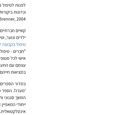
לפנות לטיפול נ
& Thompson-Brenner, 2004
קשיים חברתיים 
ילדים ונוער, ו
טיפול בקבוצה ל
"חברים - טיפול
אישי לכל מטופל
עצמם עם התערבו
במציאות חייהם
במדור הספרים ת
'מערה'. הספר 
המשך סגנוני ות
ייחודי המאפיין 
אינטלקטואלית.