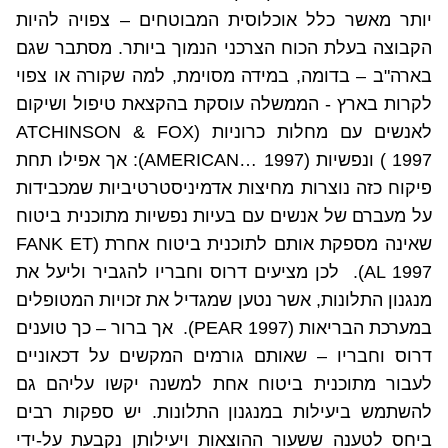
יותר מאשר כלל אוכלוסית המבוטחים – צפויה להיות
הקבוצה בעלת הכוח הצרכני הנמוך ביותר. מסתבר שגם
בארה"ב – בדומה, במידה מסוימת, למה שקורה או צפוי
לקרות בארץ - הממשלה עוסקת בהקצאת טיפול ושיקום
לאנשים עם מחלות כרוניות (
ATCHINSON & FOX
1997
) ונפשיות (
AMERICAN… 1997
): אך אפילו תחת
פיקוח כזה נוצרות מחיצות אדמיניסטרטיביות שמכבידות
על מעברם של אנשים עם בעיות נפשיות מתוכנית ביטוח
שאינה מספקת אותם לתוכנית ביטוח אחרת (
FANK ET
AL 1997
).
לכן מציעים דרוס וחבריו להגביר וליעל את
מנגנון התלונות, אשר נטען שמגדיל את זכויות המטופלים
במערכת הבריאות (
PEAR 1997
).
אך ברור – כך טוענים
דרוס וחבריו – שאותם גורמים המקשים על דכאוניים
לעבור מתוכנית ביטוח אחת למשנה יקשו עליהם גם
להשתמש ביעילות במנגנון התלונות. יש ספקות רבים
ביחס לטענה ששעור ההוצאות ויעילותן נקבעת על-ידי