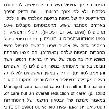
מכיסו במימון הטיפול נעשית דיפרנציאציה לפי יכולת
כלכלית, ולא לפי צורך בריאותי – וזה בדיוק ההיפך
מהאידיאולוגיה של ביטוח בריאות ממלכתי שוויוני לכל:
בארה"ב מסתבר ש-5% מהמבוטחים מקבלים 50%
מהטיפול! (
ROST ET AL 1998
)).
לסלי ורוזנהאק
(
& ROSENHENCK 1999
LESLIE
)
ניתחו דפוסי טיפול
במספר גדול של אנשים שפנו בבקשה לטיפול נפשי
מחברות הביטוח שלהם (בארה"ב). הם מצאו הפחתה
משמעותית בהוצאות של שירותי בריאות הנפש, אשר
נובעת בעיקר מהפחתה במשך הטיפולים (הן אשפוזים
והן אמבולטוריים). הירידה במשך האשפוזים
לא
לוותה
בעליה מקבילה בטיפולים אמבולטוריים. מסקנתם היא ,"
Managed care has not caused a shift in the pattern
.
of care but an overall reduction of care" (p. 1250
במאמר מערכת של הבטאון הרשמי של ההסתדרות
הפסיכיאטרית האמריקאית טוען אייסט (
EIST 1998
) כי