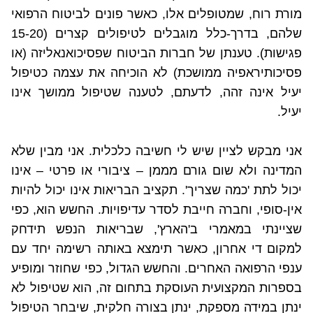
מורת רוח, שמטופלים אלו, כאשר פונים לביטוח הרפואי
שלהם, בדרך-כלל מוגבלים לטיפולים קצרים (15-20
פגישות). טענתן של חברות הביטוח שפסיכואנאליזה (או
פסיכותיראפיה ממושכת) לא הוכיחה את עצמה כטיפול
יעיל אינה זהה, לדעתם, לטענה שטיפול ממושך אינו
יעיל.
אני מבקש לציין שיש לי חשיבה כלכלית. אני מבין שלא
המדינה ולא שום גורם מממן – ציבורי או פרטי – אינו
יכול לתת 'כמה שצריך'. תקציב הבריאות אינו יכול להיות
אין-סופי, וחברה חייבת לסדר עדיפויות. החשש הוא, כפי
שציינתי במאמרי ב'הארץ', שבריאות הנפש תידחק
למקום די אחרון, כאשר תימצא באותה רשימה יחד עם
ענפי הרפואה האחרים. והחשש הגדול, כפי שחוזר ומופיע
בספרות המקצועית העוסקת בתחום זה, הוא שטיפול לא
ינתן במידה מספקת, ינתן בצורה חלקית, שיבחר הטיפול