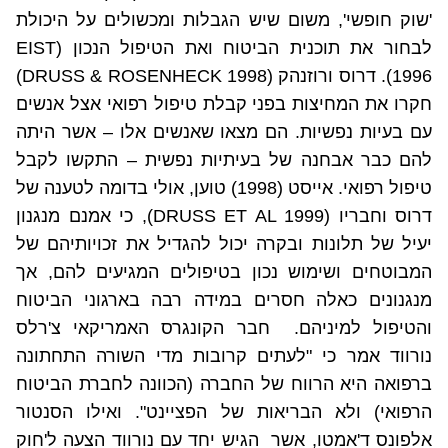
'שוק חופשי', משום שיש הגבלות ומכשולים על היכולת
לבחור את תוכנית הביטוח ואת הטיפול הנכון (
EIST
1996
).
דרוס ורוזנהק (
DRUSS & ROSENHECK 1998
)
חקרו את המחיצות בפני קבלת טיפול רפואי אצל אנשים
עם בעיות נפשיות. הם מצאו שאנשים אלו – אשר היתה
להם כבר אבחנה של בעיתיות נפשית – התקשו לקבל
טיפול רפואי. אייסט (1998) טוען, אולי בדומה לטענה של
דרוס וחבריו (1999
DRUSS ET AL
), כי אמנם מנגנון
יעיל של תלונות ובקרה יכול להגדיל את זכויותיהם של
המבוטחים ושימוש נכון בטיפולים המגיעים להם, אך
מנגנונים כאלה חסרים במידה רבה בארגוני הביטוח
והטיפול למיניהם.
חבר הקונגרס האמריקאי צ'רלס
נורווד אמר כי "לעתים קרובות מדי השורה התחתונה
ברפואה היא הרווח של החברה (הכוונה לחברת הביטוח
הרפואי) ולא הבריאות של הפציינט". ואילו הסנטור
אלפונס ד'אמטו, אשר
הגיש יחד עם נורווד הצעה ל'חוק