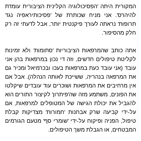
המקורית היתה 'הפסיכולוגיה הקלינית הציבורית עומדת
להיהרס'. אני מניח שכותרת של 'פסיכותיראפיה נגד
תרופות' נראתה לעורך פיקנטית יותר, אבל לדעתי זה רק
חלק מהסיפור.
אתה כותב שהמרפאות הציבוריות 'סתומות' ולא זמינות
לקליטת טיפולים חדשים, וזה די נכון במרפאות בהן אני
עובד (אני עובד כעת במרפאות בעכו ובכרמיאל ומכיר גם
את המרפאה בנהריה, ששייכת לאותה הנהלה). אבל אם
אין מרחיבים את המרפאות ושוכרים עוד עובדים שיקלטו
את הפונים, משתמע מזה שה'פיתרון' לקיצור התורים הוא
להגביל את יכולת הגישה של המטופלים למרפאות, אם
על-ידי קביעה שרק אבחנות 'חמורות' מצדיקות קבלת
טיפול, הפניה ופיקוח על-ידי 'שומרי סף' מטעם הגורמים
המבטחים, או הגבלת משך הטיפולים.