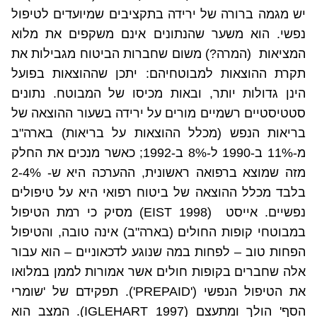
יש מגמה ברורה של ירידה בתקציבים שמיועדים לטיפול
נפשי. הוא משער שהנתונים אינם משקפים את מלוא
המציאות
(המרה?) משום שחברות הביטוח מגבילות את
תקרת ההוצאות למבוטחיהם: יתכן שההוצאות בפועל
הינן גדולות יותר, ובאות מכיסו של המבוטח. נתונים
סטטיסטיים רשמיים מורים על ירידה בשעור ההוצאה של
בריאות הנפש (מכלל ההוצאות על בריאות) בארה"ב
מ-11% ב-1990 ל-8% ב-1992; כאשר מנכים את החלק
מזה שמוצא ברפואה ראשונית, ההערכה היא ש- 2-4%
בלבד מכלל ההוצאה של ביטוח רפואי היא על טיפולים
נפשיים. אייסט
(
EIST 1998
) מסיק כי רמת הטיפול
במבוטחי קופות החולים (בארה"ב) אינה טובה, והטיפול
הפחות טוב – לפחות במה שנוגע לדכאוניים – הוא עבור
אלה שחברים בקופות חולים אשר אמורות לממן במלואו
את הטיפול הנפשי ('
PREPAID
'). תפקידם של 'שומרי
הסף' הולך ומתעצם (
IGLEHART 1997
). המצב הוא