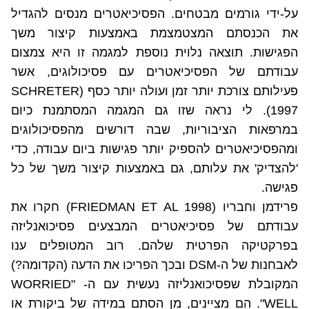
על-ידי גורמים מבטחים. הפסיכיאטרים מנסים להגדיל
את הכנסתם המצטמצמת באמצעות קיצור משך
הפגישות. תוצאה נלוית נוספת למגמה זו היא צמצום
עבודתם של הפסיכיאטרים עם פסיכולוגים, אשר
פעילותם צורכת יותר זמן ועולה יותר כסף (
SCHRETER
1997
). לי נראה שזו גם המגמה המסתמנת כיום
במרפאות הציבוריות, שבה דורשים מהפסיכולוגים
ומהפסיכיאטרים להספיק יותר פגישות ביום עבודה, כדי
'להצדיק' את עלותם, גם באמצעות קיצור משך של כל
פגישה.
פרידמן וחבריו (
FRIEDMAN ET AL 1998
) חקרו את
עבודתם של פסיכיאטרים המבצעים פסיכואנליזה
בפרקטיקה הפרטית שלהם. רוב המטופלים ענו
לאבחנות של ה-
DSM
ובכך הפריכו את הדעה (הקדומה?)
המקובלת שפסיכואנליזה נעשית עם ה- "
WORRIED
WELL
". הם מציינים, מן הסתם במידה של ביקורת או