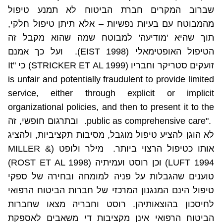
שברוב המקרים חברת הביטוח לא תמנע טיפול
מהמבוטח עם בעיות נפשיות – אלא תיתן טיפול חלקי,
תוך שהיא 'מודיעה' למבוטח שמה שהוא מקבל זה
הטיפול האופטימאלי (
EIST 1998
).
ועל כך אמנם
זועקים סטריקר וחבריו (
STRICKER ET AL 1999
) כי "
It
is unfair and potentially fraudulent to provide limited
service, either through explicit or implicit
organizational policies, and then to present it to the
public as comprehensive care".
.
ובתרגום חופשי, זה
לא הוגן להציע טיפול מוגבל, מסיבות תקציביות, ולהציג
אותו כטיפול הרצוי ביותר.
מילר ולופט (
MILLER &
LUFT 1994
) וכן רוסט ועמיתיה (
ROST ET AL 1998
)
טוענים שהגבלות על פניה למומחה ובחירה של ספקי
טיפול הינם המנגנון המרכזי של חברות הביטוח הרפואי
לחיסכון בהוצאותיהן. רוסט וחבריה מצאו שחברות
הביטוח הרפואי אינן מקציבות די משאבים לאספקת