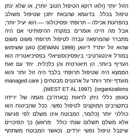
הזול יותר (ולאו דוקא הטיפול הטוב יותר), או שלא ינתן
טיפול בכלל. בדוגמא שהבאת יתכן שטיפול משולב
בהפרעות אכילה – תרופתי ופסיכולוגי –– הוא יעיל יותר;
אבל מה היינו אומרים במקרה ההיפותיטי אם היה
מתברר שהמרפאה עברה לטיפול תרופתי פשוט משום
שהוא זול יותר? דיוואן (
DEWAN 1999
) טוען ששימוש
במודל אינטגרטיבי ביופסיכוסוציאלי בפסיכיאטריה הוא
העדיף ביותר, הן תיאורטית והן כלכלית. יחד עם זאת
הממצא היה שטיפול תרופתי בלבד היה זול יותר והוא
מועדף יותר ויותר על ארגונים מבטחים (
managed care
).
WEST ET AL 1997
(
)
organizations
באופן כללי ניתן לראות (בארה"ב) מגמה של ירידה
בתקציבים המוקצים לטיפול נפשי. ככל שהביטוח הוא
כוללני יותר (כלומר, המבוטח אינו משלם לפי פגישה
אלא משלם תשלום שנתי כולל
מראש) כך הסיכויים
שיקבל טיפול נפשי יורדים.
(כאשר המבוטח משתתף