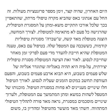
היום האחרון, שהיה קצר, זימן מספר פרזנטציות מעולות. זה
החל עם אנתוני באס שהביא מקרה טיפולי מרתק, שהתאפיין
בכך שלכל אורכו התקיים משא-ומתן על המסגרת הטיפולית,
שהרגישה כל פעם לא מתאימה למטופלת. לצורך המחשה,
הוצגה מטופלת מאד קשה, ש’שברה’ מסגרות טיפוליות
קודמות, כששכבה עם המטפל שלה. בטיפול עם באס, טענה
המטופלת שהיא חייבת להעדר מדי פעם לפרקי זמן מאחר
שחייבת לנסוע. לאור זאת הציעה המטופלת מסגרת טיפולית
יצירתית, על-פיה היא תהיה באנליזה שתוגדר אנליזה של
שלש פעמים בשבוע, היא תבוא ארבע פעמים בשבוע, והפעם
העודפת תחשב במקום הזמנים שעליה לנסוע. לאורך הטיפול
חלו שינויים מעניינים לא פחות במסגרת הטיפול. מוכנותו של
המטפל לשהות במשא ומתן המתמשך עם המטופלת, ולערוך
שינויים מוסכמים במסגרת, נראה מאד פורה לתהליך הטיפולי
המתהווה. חשתי מאד מועשר מהטיפול ומהדיון בו, משום