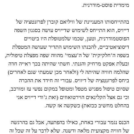
מימדית פוסט-מודרנית.
בהתייחסותו המעניינת של וויליאם קוברן לפרזנטציה של
דייויס, הוא התייחס לשימוש שדייויס עושה בסגנון השפה
הפוסטמודרנית, וטען, שכמו שלמטופלת היו ביטויים
דיסוציאטיביים, להבנתו השימוש התדיר שעושה המטפלת
בשפה ה’חלקיקית’ של ה’עצמי’ מהווה שפה מפצלת טיפולית,
ובעלת אפקט מרחיק והגנתי. חשתי שהיתה בכך ראייה חדה
שהלמה חוויה שהיתה לי (ולאחר מכן שמעתי שגם לאחרים)
ביחס לפרזנטציה של דיוויס. עבורי זה חידד את ההכרה
שסיום טיפול מפגיש מטפל ומטופל במקום נפשי עז ומורכב,
וכי גם אצל הקלינאים הוירטואוזים (ואת ג’ודי דייויס אני
בהחלט מחשיב ככזאת) כשקשה אז קשה.
הכנס נגמר עבורי באחת, כאילו בהפתעה, אבל גם בהרגשה
של חוויה מקצועית מלאה ודשנה. שלא לדבר על זה שכל זה