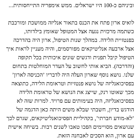
וביניהם כ-100 היו ישראלים. ממש אימפריה התייחסותית...
לואיס ארון פתח את הכנס בתאור אנליזה ממושכת ומורכבת
כשתמה מרכזית נגעה אצל המטופל שאומץ בילדותו,
בפנטזיית הלידה. במהלך שנות הטיפול, ארון היה בהדרכה
אצל ארבעה אנליטיקאים מפורסמים, והיה מעניין לראות איך
הטיפול קיבל תפנית ודגשים שונים איכותית בכל תקופה
(והדרכה). הביא אותי לחשוב על העדר המוחלטות בתחום
שלנו. נושא נוסף שארון העלה היה לדבריו ’הכניסה לארון’
בפסיכואנליזה של נושא פנטזיות וטראומת הלידה, כתוצאה
מכך שאוטו רנק, שייצג את הנושא של טראומת הלידה
בפסיכואנליזה, היה בעימותים עם פרויד. למרות שזה לא
הודגש בדיון, חשבתי שבלא משים היתה כאן הדגמה של
’לא-מודע חברתי’, בקהיליית הפסיכואנליטיקאים, שגרם לכך
שנושאים מסויימים הפכו טאבו לשנים רבות. בשיחה אישית
עם ארון, הוא הסכים לאבחנה הזאת.