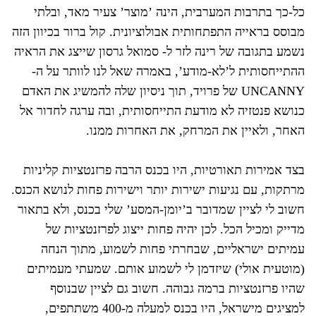
כל-כך בתרבות המערבית, הינה ’מוצר’ צעיר מאד, ובלתי
מבוסס בראייה התפתחותית אבולוציונית. קול ברור בכיוון הזה
נשמע בתגובה של רינה לזר ל- סמואל גרסון שייצג את הראיה
ההתייחסותית ל’לא-מודע’, באמרה שאל לנו לוותר על ה-
UNCANNY של פרויד, תוך ניסיון שלה להמשיג את האדם
כנושא פנטזיה לא מודעת התייחסותית, ובה ערגה לחדור אל
האחר, ולאיין את המרחק, את האחרות ממנו.
בצד אמירות תאורטיות, היו בכנס הרבה פרזנטציות קליניות
מרתקות, עם נגיעות ישירות יותר וישירות פחות לנושא הכנס.
חשוב לי לציין שמדובר ב’יומן-המסע’ שלי בכנס, ולא בתאור
מדייק ומכיל הכל. לכן יהיה פחות ייצוג לפרזנטציות של
עמיתים ישראליים, שבחרתי פחות לשמוע, מתוך הנחה
(מוטעית אולי) שיזדמן לי לשמוע אותם. שמעתי מעמיתים
שהיו פרזנטציות ברמה גבוהה. חשוב גם לציין שבנוסף
למציגים מישראל, היו בכנס למעלה מ-400 משתתפים,