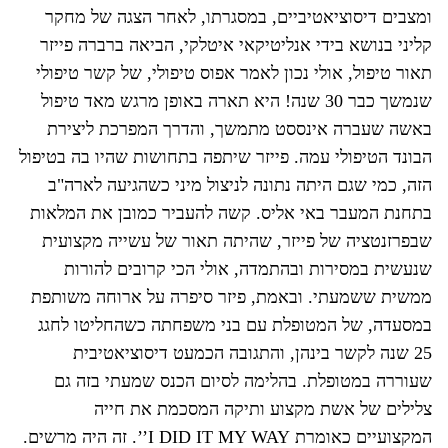
ומצבים דיסוציאטיביים, במסגרתו, לאחר הצגה של מחקר
קליני בנושא בידי אנליטיקאי איטלקי, הביאה ברברה פייזר
תאור טיפול, אולי נכון לאמר אפוס טיפולי, של קשר טיפולי
שנמשך כבר 30 שנה! היא תארה באופן מרגש מאד טיפול
באשה שעברה אינססט מתמשך, והדרך המפרכת ליצירת
הבונד הטיפולי עמה. פייזר שיתפה בתחושות שהיו בה בטיפול
הזה, כמי שגם היתה נתונה לניצול מיני כשהגיעה לארה"ב
בתחנת המעבר באי אליס. קשה להעביר כמובן את המלאות
שבפרזנטציה של פייזר, שהיתה תאור של עשייה מקצועית
שנעשית במסירות ובהתמדה, אולי הכי קרובים להורות
ממשית ששמעתי. ובאמת, פיזר סיפרה על ארוחה משותפת
במסעדה, של המטופלת עם בני משפחתה כשהחליטו לחגג
25 שנה לקשר בינהן, והתגובה הכמעט דיסוציאטיבית
שעוררה במטופלת. בהלימה לסיום הכנס שמעתי בזה גם
צלילים של אשת מקצוע ותיקה המסכמת את חייה
המקצועיים כאומרת I DID IT MY WAY’’. זה היה מרשים.