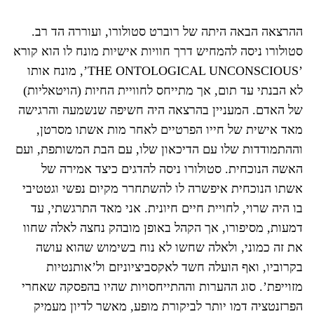
ההרצאה הבאה היתה של רוברט סטולורו, ועוררה הד רב.
סטולורו ניסה להמחיש דרך חוויות אישיות מונח לו הוא קורא
’THE ONTOLOGICAL UNCONSCIOUS’, מונח אותו
לא הבנתי עד תום, אך מתייחס לחוויית החיות (הויטאליות)
של האדם. המעניין בהרצאה היה חשיפה שנשמעה והרגישה
מאד אישית של חייו הפרטיים לאחר מות אשתו מסרטן,
וההתמודדות שלו עם הדיכאון שלו, עם הבת המשותפת, ועם
האשה הנוכחית. סטולורו ניסה להדגים כיצד אמירה של
אשתו הנוכחית איפשרה לו להשתחרר מקיום נפשי וגטטיבי
בו היה שרוי, לחויית חיים חיונית. אני מאד התרגשתי, עד
דמעות, מסיפורו, אך הקהל באופן מובהק נחצה לאלה שחוו
את זה כמוני, ולאלה שחשו לא נוח בשימוש שהוא עושה
בקרוביו, ואף הועלה חשד לאקסביציוניזם ול’אותנטיות
מזוייפת’. סוג ההערות וההתייחסויות שהיו בהפסקה שאחרי
הפרזנטציה דמו יותר לביקורת מופע, מאשר לדיון מעמיק