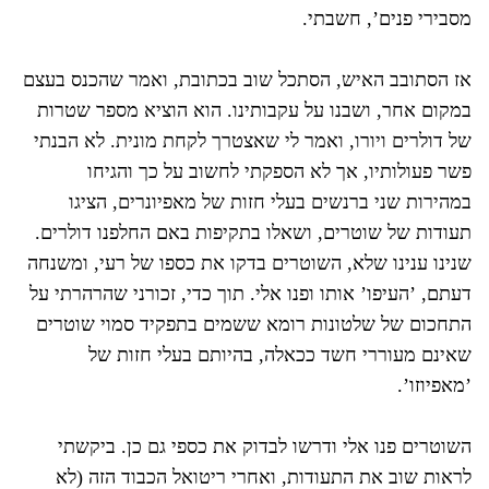
מסבירי פנים’, חשבתי.
אז הסתובב האיש, הסתכל שוב בכתובת, ואמר שהכנס בעצם
במקום אחר, ושבנו על עקבותינו. הוא הוציא מספר שטרות
של דולרים ויורו, ואמר לי שאצטרך לקחת מונית. לא הבנתי
פשר פעולותיו, אך לא הספקתי לחשוב על כך והגיחו
במהירות שני ברנשים בעלי חזות של מאפיונרים, הציגו
תעודות של שוטרים, ושאלו בתקיפות באם החלפנו דולרים.
שנינו ענינו שלא, השוטרים בדקו את כספו של רעי, ומשנחה
דעתם, ’העיפו’ אותו ופנו אלי. תוך כדי, זכורני שהרהרתי על
התחכום של שלטונות רומא ששמים בתפקיד סמוי שוטרים
שאינם מעוררי חשד ככאלה, בהיותם בעלי חזות של
’מאפיוזו’.
השוטרים פנו אלי ודרשו לבדוק את כספי גם כן. ביקשתי
לראות שוב את התעודות, ואחרי ריטואל הכבוד הזה (לא