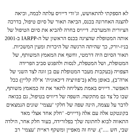
לא הספקתי להתאושש, וג’ודי דייויס עלתה לבמה, וכיאה
להצגה האחרונה בכנס, הביאה תאור של סיום טיפול, בדרכה
הציורית והמערבת. דייויס בחרה להביא את סיום הטיפול של
אותה המטופלת שהציגה בכנס הראשון של ה-IARPP ב-2001
בניו-יורק, כך שהיתה הרגשה של היכרות ומעין המשכיות.
תאור הסיום היה דרמטי, וחשף את המאמץ המשותף, של
המטופלת, ושל המטפלת, לנסות ולהפגש סביב הפרידה
הצפויה (בעקבות מעבר המטופלת עם בן זוגה לצד השני של
ארה"ב), באופן מלא (ב’פוזיציה דיכאונית’ א’לה קליין) ככל
האפשר. דייויס באמת מצליחה לתאר את זה כמאמץ משותף,
שבו כל צד גם מתקשה. השפה של דיוויס בטיפול, גם בבואה
לדבר על עצמה, הינה שפה של חלקי ’עצמי’ שונים הנמצאים
בקונטקט אלה עם אלה (דייויס- ’חלק אחד אצלי מאד
התאווה לבוא לחתונה שלך בפלורידה, בעוד חלק אחר, הילדה
שבי, חש ....’). שיח זה מאפיין ומשקף ראיית ’עצמי’ רב