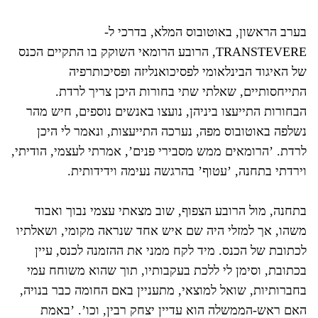
בערב הראשון, באוטובוס המלא, בדרכי ל-
TRANSTEVERE, הרובע הרומאי השוקק בו התקיים הכנס
של האיגוד הבינלאומי לפסיכואנליזה ופסיכותרפיה
התייחסותיים, שאלתי שתי בחורות היכן צריך לרדת.
הבחורות התייעצו ביניהן, נועצו באנשים נוספים, חיש מהר
נשלפה באוטובוס מפה, נערכה התייעצות, ונאמר לי היכן
לרדת. ’הרומאים ממש מסבירי פנים’, אמרתי לעצמי, הודיתי,
וירדתי בתחנה, ’עטוף’ בהרגשה נעימה וידידותית.
בתחנה, מול הרובע הצפוף, שוב מצאתי עצמי נבוך ואבוד
משהו, אך למזלי היה שם איש אחד שנראה מקומי, ושאלתיו
לכתובת של הכנס. מיד לקח ממני את ההזמנה לכנס, עיין
בכתובת, וסימן לי ללכת בעקבותיו, תוך שהוא משוחח עמי
בחברותיות, שואל למוצאי, מתעניין באם החומה כבר בנויה,
האם ראש-הממשלה הוא עדיין יצחק רבין, וכו’. ’באמת