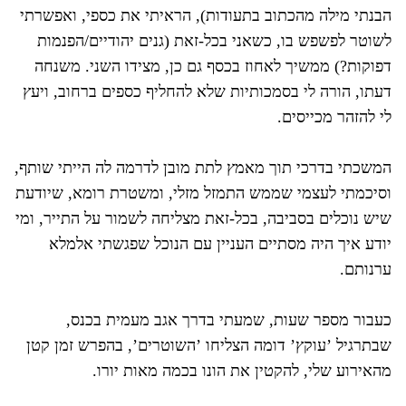
הבנתי מילה מהכתוב בתעודות), הראיתי את כספי, ואפשרתי
לשוטר לפשפש בו, כשאני בכל-זאת (גנים יהודיים/הפנמות
דפוקות?) ממשיך לאחוז בכסף גם כן, מצידו השני. משנחה
דעתו, הורה לי בסמכותיות שלא להחליף כספים ברחוב, ויעץ
לי להזהר מכייסים.
המשכתי בדרכי תוך מאמץ לתת מובן לדרמה לה הייתי שותף,
וסיכמתי לעצמי שממש התמזל מזלי, ומשטרת רומא, שיודעת
שיש נוכלים בסביבה, בכל-זאת מצליחה לשמור על התייר, ומי
יודע איך היה מסתיים העניין עם הנוכל שפגשתי אלמלא
ערנותם.
כעבור מספר שעות, שמעתי בדרך אגב מעמית בכנס,
שבתרגיל ’עוקץ’ דומה הצליחו ’השוטרים’, בהפרש זמן קטן
מהאירוע שלי, להקטין את הונו בכמה מאות יורו.