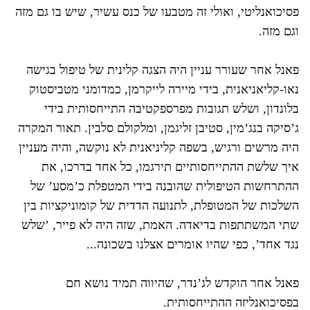
פסיכואנליטי, ואולי זה מטבעו של כנס עשיר, שיש בו גם מזה
וגם מזה.
פאנל אחר שעורר עניין היה הצגה קלינית של טיפול בגישה
נאו-קליאניאנית, בידי מיירה לייקרמן, כמדומני מטביסטוק
בלונדון, ושלש תגובות מפרספקטיבה התייחסותית בידי
ג’סיקה בנג’מין, סטיבן זליגמן, ומלקולם סלבין. תאור המקרה
היה מרשים ורגיש, בשפה קליניאנית לא נוקשה, והיה מעניין
איך שלשת ההתייחסותיים תירגמו, כל אחד בדרכו, את
ההתרחשות הטיפולית שהובנה בידי המטפלת כ’מסע’ של
השלכות של המטופלת, לתנועה הדדית של קומוניקציות בין
שתי המשתתפות בדיאדה. האמת, שזה היה לא פייר, ’שלש
נגד אחד’, כפי שהיו אומרים אצלנו בשכונה...
פאנל אחר הוקדש לג’נדר, שהיווה תמיד נושא חם
בפסיכואנליזה ההתייחסותית.