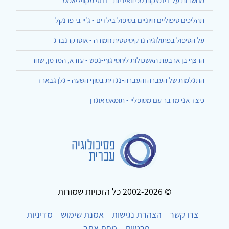
מחשבות על דינמיקות סכיזואידיות - ננסי מקוויליאמס
תהליכים טיפוליים חיוניים בטיפול בילדים - ג'יי בי פרנקל
על הטיפול בפתולוגיה נרקיסיסטית חמורה - אוטו קרנברג
הרצף בן ארבעת האשכולות ליחסי גוף-נפש - עזרא, המרמן, שחר
התגלמות של העברה והעברה-נגדית בסוף השעה - גלן גבארד
כיצד אני מדבר עם מטופליי - תומאס אוגדן
© 2002-2026 כל הזכויות שמורות
צרו קשר
הצהרת נגישות
אמנת שימוש
מדיניות
פרטיות
מפת אתר