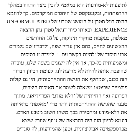
לתופעות לא-מודעות הוא במאמץ להבין כיצד התהוו במהלך
ההתפתחות, ובקונטקסט של היחסים המוקדמים. כך לדוגמא
הרצה דונל סטרן על המושג שטבע של UNFORMULATED
EXPERIENCE, ובאותו כיוון דניאל סטרן נתן הרצאה
מאלפת, בעקבות מחקרי תינוקות, על 18 החודשים
הראשונים לחיים, בהם אין עדיין שפה, ולדבריו שם נלמדים
אבני היסוד של ’להיות בקשר עם..’. למידה זו בסיסית
ומשמעותית כל-כך, אך אין לה ייצוגים בשפה שלנו, עובדה
שהופכת אותה להיות לא מודעת לנו. לעומת הכיוון הברור
הזה בכנס, שמתקף את הגישה ההתייחסותית, היו גם קולות
פולמיים שביטאו משאלה לשמר את האיכות היצרית,
הפרועה ואף החייתית של ’הלא מודע’ הפרוידיאני, מתוך
טענה שהגישה ההתייחסותית יותר מדי ’מאלפת’ בראייתה
את הלא-מודע ומחסירה בכך משהו חשוב מטבע האדם.
דוגמא לכיוון הזה היה בהרצאה של ג’וזף שוורץ שיצא
מפרספקטיבה אבולוציונית, וטען שהמודעות, לה סוגדים