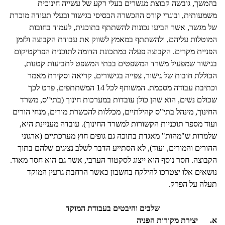
בהמשך, גובשה קבוצת מגשרים בעלי רקע של עשייה חינוכית
משמעותית, ובוגרי קורס ההכשרה הבסיסי בגישור ובעלי תעודה מוכרת
של מגשר, אשר הביעו נכונות להשתתף בתוכנית, לעמוד בחובות
המוטלות עליהם, ולהשתתף במאמץ לשווק את עבודת הקבוצה ולזמן
הפניית מקרים. הקבוצה פעלה במתכונת הדומה לתוכנית הפרקטיקום
בגישור שמפעיל משרד המשפטים בבתי המשפט לתביעות קטנות,
הכוללת חובות של גישור, צפייה בגישורים, קריאה וסקירת מאמר
וכתיבת עבודה מסכמת. המשותף לכל 14 המשתתפים, פרט לכך
שכולם נשים, הוא שהן כולן עובדות במערכות חינוך (בתי"ס, משרד
החינוך, מינהל בתי"ס קהילתיים, מכללות להכשרת מורים, מנחי הורים
ועוד מספר תוכניות הקשורות למשרד החינוך). עובדה מעניינת היא,
שלמרות ש"מהות" מאגדת בתוכה גם גופים חוץ מערכתיים (ארגוני
ההורים והמורים, ועוד), לא הסתייע הדבר לשלב נציגים שלהם בתוך
הקבוצה. חסר נוסף הוא ייצוג לסקטור הערבי, אשר גם הוא חסר מאוד.
נושאים אלו יצטרכו להילקח בחשבון כאשר הרחבת גרעין המוקד
תעלה על הפרק.
שלבים והיבטים בעבודת המוקד
א.
יצירת מקורות הפניה