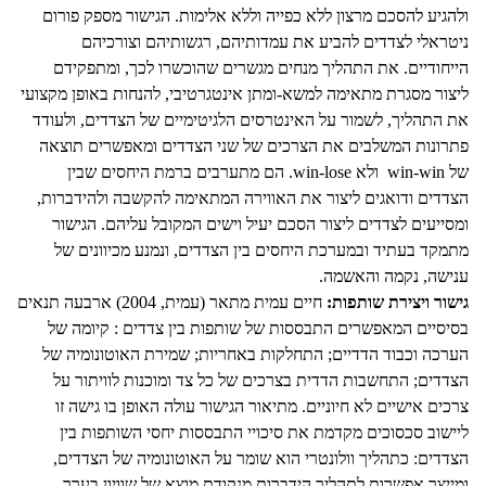
ולהגיע להסכם מרצון ללא כפייה וללא אלימות. הגישור מספק פורום
ניטראלי לצדדים להביע את עמדותיהם, רגשותיהם וצורכיהם
הייחודיים. את התהליך מנחים מגשרים שהוכשרו לכך, ומתפקידם
ליצור מסגרת מתאימה למשא-ומתן אינטגרטיבי, להנחות באופן מקצועי
את התהליך, לשמור על האינטרסים הלגיטימיים של הצדדים, ולעודד
פתרונות המשלבים את הצרכים של שני הצדדים ומאפשרים תוצאה
של win-win ולא win-lose. הם מתערבים ברמת היחסים שבין
הצדדים ודואגים ליצור את האווירה המתאימה להקשבה ולהידברות,
ומסייעים לצדדים ליצור הסכם יעיל וישים המקובל עליהם. הגישור
מתמקד בעתיד ובמערכת היחסים בין הצדדים, ונמנע מכיוונים של
ענישה, נקמה והאשמה.
גישור ויצירת שותפות:
חיים עמית מתאר (עמית, 2004) ארבעה תנאים
בסיסיים המאפשרים התבססות של שותפות בין צדדים : קיומה של
הערכה וכבוד הדדיים; התחלקות באחריות; שמירת האוטונומיה של
הצדדים; התחשבות הדדית בצרכים של כל צד ומוכנות לוויתור על
צרכים אישיים לא חיוניים. מתיאור הגישור עולה האופן בו גישה זו
ליישוב סכסוכים מקדמת את סיכויי התבססות יחסי השותפות בין
הצדדים: כתהליך וולונטרי הוא שומר על האוטונומיה של הצדדים,
ומייצר אפשרות לתהליך הידברות מנקודת מוצא של שוויון בערך.