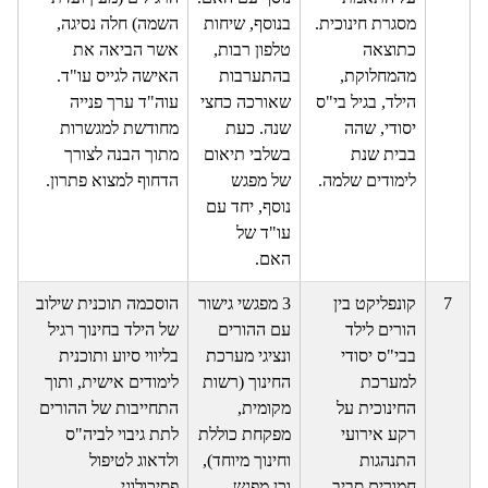
מסגרת חינוכית.
בנוסף, שיחות
השמה) חלה נסיגה,
כתוצאה
טלפון רבות,
אשר הביאה את
מהמחלוקת,
בהתערבות
האישה לגייס עו"ד.
הילד, בגיל בי"ס
שאורכה כחצי
עוה"ד ערך פנייה
יסודי, שהה
שנה. כעת
מחודשת למגשרות
בבית שנת
בשלבי תיאום
מתוך הבנה לצורך
לימודים שלמה.
של מפגש
הדחוף למצוא פתרון.
נוסף, יחד עם
עו"ד של
האם.
7
קונפליקט בין
3 מפגשי גישור
הוסכמה תוכנית שילוב
הורים לילד
עם ההורים
של הילד בחינוך רגיל
בבי"ס יסודי
ונציגי מערכת
בליווי סיוע ותוכנית
למערכת
החינוך (רשות
לימודים אישית, ותוך
החינוכית על
מקומית,
התחייבות של ההורים
רקע אירועי
מפקחת כוללת
לתת גיבוי לביה"ס
התנהגות
וחינוך מיוחד),
ולדאוג לטיפול
חמורים סביב
וכן מפגש
פסיכולוגי.