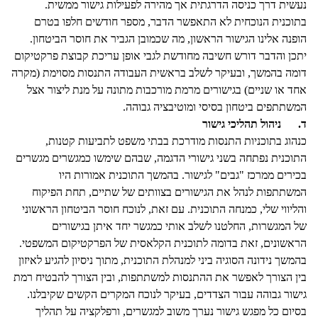
נעשית דרך כניסה הדרגתית אך מהירה לפעילות גישור ממשית.
בתוכנית הנוכחית לא התאפשר הדבר, מספר חודשים חלפו בטרם
הופנה אלינו הגישור הראשון, מה שכמובן הגביר את חוסר הביטחון.
יתכן והדבר דורש חשיבה מחודשת לגבי אופן עריכת קבוצת פרקטיקום
דומה בהמשך, ובעיקר לשלב בראשית העבודה התנסות מסוימת (מקרה
אחד או שניים) בגישורים מרמת מורכבות מתונה על מנת ליצור אצל
המשתתפים ביטחון בסיסי ומוטיבציה גבוהה.
ד.
ניהול תהליכי גישור
כנהוג בתוכניות התנסות מודרכת בבתי משפט לתביעות קטנות,
התוכנית נפתחה בשני גישורי הדגמה, שבהם שימשו כמגשרים מגשרים
בכירים ממרכז "גבים" לגישור. בהמשך התוכנית אמורות היו
המשתתפות לנהל את הגישורים בצוותים של שתיים, תחת הפיקוח
והליווי שלי, כמנחה התוכנית. עם זאת, לנוכח חוסר הביטחון הראשוני
של המגשרות, החלטנו לשלב אותי כמגשר יחד איתן בגישורים
הראשונים, זאת בדומה לתוכנית הקלאסית של הפרקטיקום המשפטי.
בהמשך נידונה הסוגיה ביני למנהלת התוכנית, מתוך ניסיון להגיע לאיזון
בין הצורך לאפשר את ההתנסות למשתתפות, ובין הצורך להבטיח רמת
גישור גבוהה עבור הצדדים, בעיקר לנוכח המקרים הקשים שקיבלנו.
בסיום כל מפגש גישור נערך משוב למגשרים, ורפלקציה על תהליך