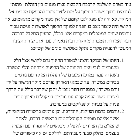
עוד בטרם הושלמה הרכבת הקבוצה נוצרו מגעים בין הנהלת "מהות"
לגורמים בתוך משרד החינוך על מנת ליצור צינור להספקת מקרים אל
המוקד. לא היה לנו ספק לגבי קיומם של אין ספור מקרים מתאימים, אך
הקושי היה ליצור מצב בו הפניה למוקד תהפוך לאפשרות נגישה עבור
גורמים שונים המטפלים במקרים אלו. ככלל, הרעיון התקבל בברכה
רבה ואמירות תומכות ומחזקות רבות נאמרו. עם זאת, יצירת הצינור
המעשי להפניית מקרים נתקל בשלושה סוגים של קשיים:
היותו של המוקד חיצוני למשרד החינוך גרם לקושי אצל חלק
מהגורמים לגבי עצם תקינותה של ההפניה מבחינת נהלי המשרד.
נושא זה עמד במרכז המגעים של הנהלת המוקד עם גורמים
בכירים במשרד, עד שבמאי האחרון פורסם מוקד הגישור על ידי
גורם משרדי, במסגרת חוזר מנכ"ל. יתכן שהדבר סולל את הדרך
ליצירת קשר הפניה קבוע עם גורמים המקבלים באופן סדיר
פניות על בעיות וקונפליקטים במערכת.
גורמים ברמת הפיקוח, ההדרכה, וכן גורמים ברשויות המקומיות,
אשר אליהם מופנים הקונפליקטים בראשית דרכם, ולאחר
שהמו"מ בין הצדדים לא צלח, מבקשים להתמודד עם הבעיה
בעצמם, כחלק טבעי מעבודתם. לחלקם יש אף כישורים של