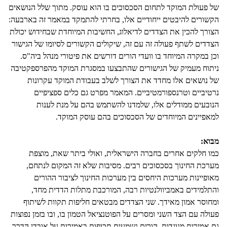
של פעולת המוקד לתחום הסכסוכים בו הוא עוסק. מתוך שלל הנושאים
הקשורים להיבטים ייחודיים אלו, בחרתי להתמקד במאמר זה בארבעה:
הצורך להכין את הצדדים לדיאלוג, החשיבות המיוחדת שבחידוש יכולת
הצדדים לשתף פעולה זה עם זה, שיקולים הקשורים לסיומו של הגישור
וכן במקרה המיוחד בו וועדי הורים דורשים את פיטורי מנהל ביה"ס.
ניתוח מעמיק של הגישורים שהתבצעו במסגרת המוקד מהפרספקטיבה
של נושאים אלו מחדד את הצורך לשלב בעבודת המוקד עקרונות
נרטיביים וטרנספורמטיביים. המאמר מפרט גם כלים ספציפיים
הנובעים ממודלים אלו, שלמדנו להשתמש בהם על מנת לענות
למאפיינים המיוחדים של הסכסוכים בהם עוסק המוקד.
מבוא:
כמו חלקים אחרים בחברה הישראלית, ואולי ביתר שאת, מוצפת
מערכת החינוך בסכסוכים רבים. מסיבות שלא זה המקום לנתחם,
מאופיינות מערכות היחסים בין מערכות החינוך לציבור ההורים
והתלמידים באמביוולנטיות רבה, המורכבת מתלות הדדית מחד,
ומחוסר אמון מאידך. שני הצדדים מבטאים חליפות תקוות לשיתוף
פעולה עם הצד השני ומסרים על הפוטנציאל הטמון בו, ובו בזמן נפוצות
גם אמירות מנוגדות. הורים נשמעים תכופות באמירות על אובדן הדרך