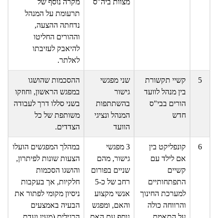
מצוות ביה"ס
מקרה נוסף של
תרעומת על המנהל
נדחתה ההצעה,
וההורים החליטו
להיאבק לעזיבתו
לאלתר.
5
קשיי תקשורת
שני מפגשי
ההסכמות שהושגו
בין מנהל לוועד
גישור
במפגש הראשון, וחוזקו
הורים בבי"ס
בהשתתפות
בשני סללו דרך לעבודה
חדש
המנהל ונציגי
משותפת של כל
הוועד
הצדדים.
6
קונפליקט בין
3 מפגשי
במהלך המפגשים הועלו
אם לילד עם
גישור, מהם
הצעות שונות לפיתרון,
קשיים
שניים בפורום
והושגו הסכמות
התפתחותיים
רחב של כ-5
חלקיות, אך בעקבות
למערכת החינוך
אנשי מקצוע
ניסיון מקומי לפתור את
והרווחה כולה
והאם, ומפגש
הבעיה באמצעים
על התאמת
נוסף עם האם.
הרגילים (מעין ועדת