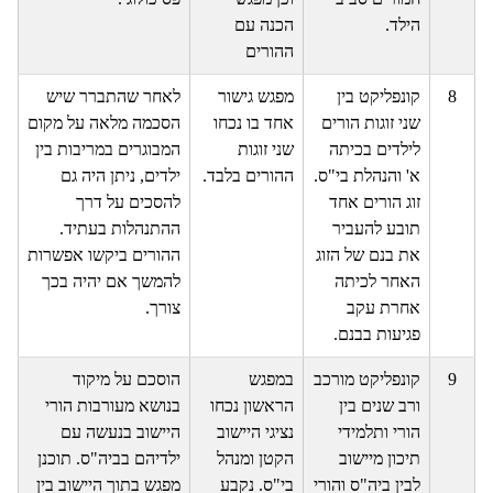
הילד.
הכנה עם
ההורים
8
קונפליקט בין
מפגש גישור
לאחר שהתברר שיש
שני זוגות הורים
אחד בו נכחו
הסכמה מלאה על מקום
לילדים בכיתה
שני זוגות
המבוגרים במריבות בין
א' והנהלת בי"ס.
ההורים בלבד.
ילדים, ניתן היה גם
זוג הורים אחד
להסכים על דרך
תובע להעביר
ההתנהלות בעתיד.
את בנם של הזוג
ההורים ביקשו אפשרות
האחר לכיתה
להמשך אם יהיה בכך
אחרת עקב
צורך.
פגיעות בבנם.
9
קונפליקט מורכב
במפגש
הוסכם על מיקוד
ורב שנים בין
הראשון נכחו
בנושא מעורבות הורי
הורי ותלמידי
נציגי היישוב
היישוב בנעשה עם
תיכון מיישוב
הקטן ומנהל
ילדיהם בביה"ס. תוכנן
לבין ביה"ס והורי
בי"ס. נקבע
מפגש בתוך היישוב בין