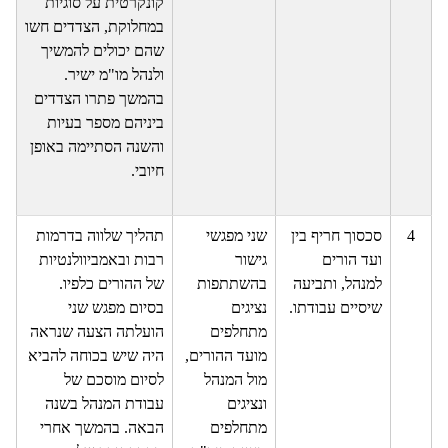
קונקרטית על סוגיות
במחלוקת, הצדדים חשו
שהם יכולים להמשיך
ולנהל מו"מ ישיר.
בהמשך פתרו הצדדים
ביניהם מספר בעיות
והשנה הסתיימה באופן
חיובי.
4
סכסוך חריף בין
שני מפגשי
תהליך שלווה בדרמות
ועד הורים
גישור
רבות ובאמביוולנטיות
למנהל, ותביעה
בהשתתפות
של ההורים כלפיו.
שיסיים עבודתו.
נציגים
בסיום מפגש שני
מתחלפים
הועלתה הצעה שנראה
מועד ההורים,
היה שיש בכוחה להביא
מול המנהל
לסיום מוסכם של
ונציגים
עבודת המנהל בשנה
מתחלפים
הבאה. בהמשך אחרי