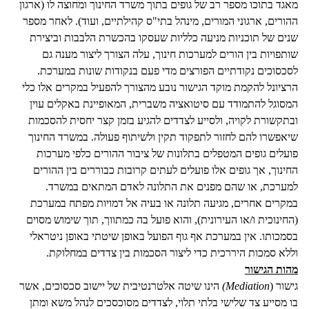
מאגד בתוכו מספר רב של גופים בתוך משרד החינוך ומחוצה לו (ארגון
ההורים, ארגוני המורים, מינהל בתי"ס קהילתיים, ועוד). לאחר מספר
שנים של תוכניות מניעה כלליות שעסקו בהכשרת הלבבות וביצירת
שותפויות בין הורים למערכות חינוך, עלה הצורך ליצור מענה גם
לסכסוכים נקודתיים הפורצים מדי פעם בנקודות שונות במערכת.
הרציונל להקמת מוקד הגישור נובע מהצורך להפעיל במקרים אלו כלי
המסוגל להתמודד עם סיטואציה משברית, המאופיינת באקלים עוין
ובתקשורת לקויה, ולסייע לצדדים להגיע בזמן קצר יחסית להסכמות
שיאפשרו להם לחזור לתפקוד תקין ולשיתוף פעולה. במשרד החינוך
פועלים גופים המטפלים בתלונות של ציבור ההורים כלפי מערכות
החינוך, אך גופים אלו פועלים לעתים קרובות כבוררים בין ההורים
למערכת, או שהם מפנים את התלונה לאדם המתאים במשרד.
במקרים אחרים, מגיעה תלונה או בעיה אל דמויות מפתח במערכת
(החינוכית ו/או העירונית), והוא פועל בה כמתווך, תוך שימוש מסוים
בסמכותו. אין במערכת אף גוף הפועל באופן שיטתי באופן ניטראלי
וללא סמכות היררכית כדי ליצור הסכמות בין צדדים במחלוקת.
מהות הגישור
גישור (
Mediation)
הינו שיטה אלטרנטיבית של יישוב סכסוכים, אשר
בו מסייע צד שלישי בלתי תלוי, לצדדים מסוכסכים לנהל משא ומתן