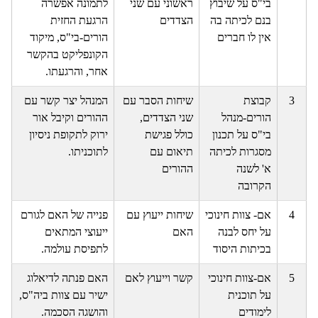
בי"ס על שיבוץ
ראשוני עם שני
לתמונה אפשרה
בנם לכיתה בה
הצדדים
הרגעת החזית
אין לו חברים
הורים-בי"ס, מיקוד
הקונפליקט בהקשר
אחר, והרגעתו.
3
קבוצת
שיחות הסבר עם
המנהל יצר קשר עם
הורים-מנהל
שני הצדדים,
ההורים וקיבל אור
בי"ס על תכנון
כולל פגישת
ירוק לתקופת ניסיון
מסגרות לכיתה
תיאום עם
לתוכניתו.
א' לשנה
ההורים
הקרובה
4
אם- צוות חינוכי
שיחות ייעוץ עם
פנייה של האם לגורם
על יחס לבנה
האם
ייעוצי המתאים
בכיתות היסוד
לתפיסת עולמה.
5
אם-צוות חינוכי
קשר וייעוץ לאם
האם פנתה לדיאלוג
על תוכנית
ישיר עם צוות ביה"ס,
לימודים
והושגה הסכמה.