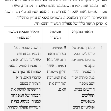
לאחר מפגש אחד, למרות שבמפגש עצמו הושגה התקדמות, וגישור
נוסף הסתיים לאחר שאחד הצדדים דחה הצעה שניתנה ע"י הצד השני,
והחליט לחזור לדרך המאבק. 2 גישורים נמצאים עדיין בתהליך.
א. להלן תיאור כללי של פעולות הגישור ותוצאותיו:
תיאור המקרה
פעילות
תיאור תוצאת הגישור
הגישור
והשפעותיו
1
סכסוך סביב סל
5 מפגשים
הושגה הסכמה על
סיוע לילד בעל
בפורום מאוד
תוכנית מחודשת
צרכים מיוחדים.
רחב של כ-10
לשילובו בבי"ס אחר.
עקב אי
דמויות, אשר
התוכנית החזיקה מעמד
ההסכמה, הילד,
חלקן מייצגות
לפחות עד סוף השנה.
בגיל כיתות יסוד,
את המערכת
לדברי האם, היא
ישב מספר
ואחרות את
הצליחה בפעם
חודשים בבית.
האם.
הראשונה להשיג את
תהליכים
הבנתה של המפקחת
משפטיים
לבעיה. בנוסף, נציגת
ופוליטיים רבים
העירייה פועלת ליצירת