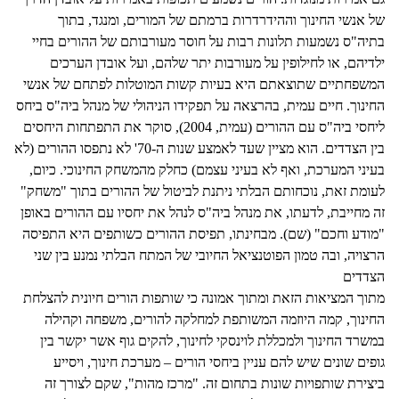
של אנשי החינוך וההידרדרות ברמתם של המורים, ומנגד, בתוך
בתיה"ס נשמעות תלונות רבות על חוסר מעורבותם של ההורים בחיי
ילדיהם, או לחילופין על מעורבות יתר שלהם, ועל אובדן הערכים
המשפחתיים שתוצאתם היא בעיות קשות המוטלות לפתחם של אנשי
החינוך. חיים עמית, בהרצאה על תפקידו הניהולי של מנהל ביה"ס ביחס
ליחסי ביה"ס עם ההורים (עמית, 2004), סוקר את התפתחות היחסים
בין הצדדים. הוא מציין שעד לאמצע שנות ה-70' לא נתפסו ההורים (לא
בעיני המערכת, ואף לא בעיני עצמם) כחלק מהמשחק החינוכי. כיום,
לעומת זאת, נוכחותם הבלתי ניתנת לביטול של ההורים בתוך "משחק"
זה מחייבת, לדעתו, את מנהל ביה"ס לנהל את יחסיו עם ההורים באופן
"מודע וחכם" (שם). מבחינתו, תפיסת ההורים כשותפים היא התפיסה
הרצויה, ובה טמון הפוטנציאל החיובי של המתח הבלתי נמנע בין שני
הצדדים
מתוך המציאות הזאת ומתוך אמונה כי שותפות הורים חיונית להצלחת
החינוך, קמה היוזמה המשותפת למחלקה להורים, משפחה וקהילה
במשרד החינוך ולמכללת לוינסקי לחינוך, להקים גוף אשר יקשר בין
גופים שונים שיש להם עניין ביחסי הורים – מערכת חינוך, ויסייע
ביצירת שותפויות שונות בתחום זה. "מרכז מהות", שקם לצורך זה