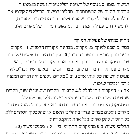
הגישור עצמו. סוג נוסף של חשיבה רפלקטיבית נעשה באמצעות
עבודות הסיום של המשתתפות. תהליכי המשוב והרפלקציה קידמו את
יכולתנו להתאים למקרים שהופנו אלינו דרכי התמודדות ייחודיות,
ולהמשיג דרכי פעולה המתחייבות מהאופי המיוחד של מקרים אלו.
ניתוח כמותי של פעילות המוקד
בסה"כ הופנו למוקד 25 מקרים. מבחינת מקורות ההפניה, 11 מקרים
הופנו מתוך גורמים במשרד החינוך, 6 בעקבות היכרות אישית של חבר
צוות המוקד עם צד בסכסוך, או עם אדם הקרוב לצד בסכסוך, ב-5
מקרים פנה אחד הצדדים לחבר מצוות הגישור באופן ישיר (בד"כ לאחר
פעילות חשיפה של אותו אדם), וב-3 מקרים נוספים היה הגורם המפנה
מרכז "גבים" לגישור.
את 25 המקרים ניתן לחלק ל-4 קבוצות: מקרים שהגיעו לגישור, מקרים
שהצעת הגישור יצרה שינוי ספונטאני ויישוב חלקי או מלא של
המחלוקת, מקרים בהם אחד הצדדים סרב או לא הגיב להצעה. מספר
מקרים נוספים מצויים עדיין בתהליכי תיאום או שהסכסוך הסתיים ללא
כל תהליך. להלן פירוט בכל אחת מהקטגוריות:
תהליכי גישור:
ב-9 מהמקרים התקיימו בין 1 ל-5 מפגשי גישור (20
בסה"כ). 5 מקרים הסתיימו בסיכום חיובי ובהסכמות, גישור אחד נקטע