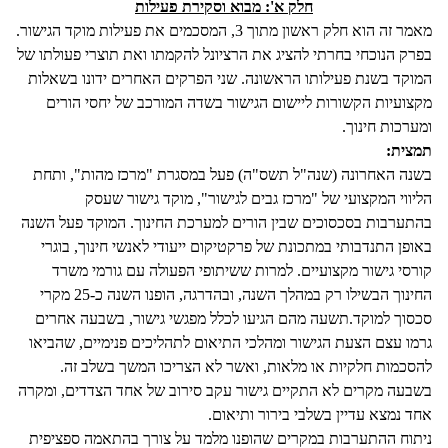
חלק א': מבוא וסקירת פעילות
מאמר זה הוא חלק ראשון מתוך 3, המסכמים את פעילות מוקד הגישור.
בפרק הנוכחי בחרתי להציג את הרציונל להקמתו ואת תוצרי פעולתו של
המוקד בשנת פעילותו הראשונה. שני הפרקים האחרים ידונו בשאלות
מקצועיות הקשורות ליישום הגישור בשדה המורכב של יחסי הורים
ומערכות חינוך.
תמצית:
בשנה האחרונה (שנה"ל תשס"ה) פעל במסגרת "מרכז מהות", ותחת
הליווי המקצועי של "מרכז גבים לגישור", מוקד גישור שעסק
בהתערבות בסכסוכים שבין הורים למערכת החינוך. המוקד פעל השנה
באופן התנדבותי במתכונת של פרקטיקום ייעודי לאנשי חינוך, בוגרי
קורסי גישור מקצועיים. למרות ששיתופי הפעולה עם גורמי משרד
החינוך הבשילו רק במהלך השנה, ובהדרגה, הופנו השנה כ-25 מקרי
סכסוך למוקד.תשעה מהם הגיעו לכלל מפגשי גישור, בשבעה אחרים
גרמו עצם הצעת הגישור ומהלכי התיאום לתהליכים פנימיים, שהביאו
להסכמות חלקיות או מלאות, ואשר לא הצריכו המשך בשלב זה.
בשבעה מקרים לא התקיים גישור עקב סירוב של אחד הצדדים, ומקרה
אחד נמצא עדיין בשלבי בירור ותיאום.
ניתוח ההתערבות במקרים שהופנו מלמד על צורך בהתאמה ספציפית