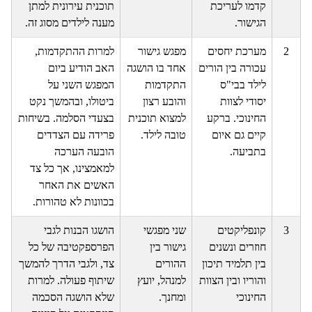
קדמו לעריכת
תוכנית עירונית למתן
הגישור.
מענה לילדים מסוג זה.
2
מערכת יחסים
מפגש גישור
למרות ההתקדמות,
עכורה בין הורים
אחד בו הושגה
האב הודיע ביום
לילד בבי"ס
התקדמות
המפגש השני על
יסודי לצוות
והובע רצון
ביטולו, ובהמשך נקט
החינוכי. ברקע
למצוא תוכנית
בצעדי הסלמה. בשיחות
קיים גם איום
טובה לילד.
פרידה עם הצדדים
בתביעה.
הובעה הערכה
למאמצינו, אך כל צד
האשים את האחר
בכוונות לא טהורות.
3
קונפליקטים
שני מפגשי
הושגו הבנות לגבי
חוזרים ונשנים
גישור בין
הפרספקטיבה של כל
בין תלמיד תיכון
ההורים
צד, ולגבי הדרך להמשך
והוריו ובין הצוות
למנהל, יועץ
שיתוף פעולה. למרות
החינוכי
ומחנך.
שלא הושגה הסכמה