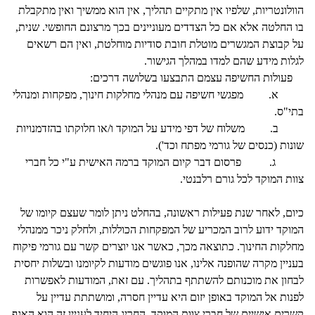
הוולונטריות, שלפיו אין מתקיים תהליך, אין הוא ממשיך ואין מתקבלת
בו החלטה אלא אם כל הצדדים מעוניינים בכך מרצונם החופשי. שנית,
על קבוצת המגשרים מוטלת חובת סודיות מוחלטת, ואין הם רשאים
לגלות מידע שהם למדו במהלך הגישור.
פעולות החשיפה עצמם התבצעו בשלושה דרכים:
א. מפגשי חשיפה עם מנהלי מחלקות חינוך, מפקחות ומנהלי
בתי"ס.
ב. משלוח של דפי מידע על המוקד ו/או חלוקתו בהזדמנויות
שונות (כנסים של גורמי מפתח וכד').
ג. פרסום דבר קיום המוקד ברמה האישית ע"י כל חברי
צוות המוקד לכל גורם רלבנטי.
כיום, לאחר שנת פעילות ראשונה, בהחלט ניתן לומר שעצם קיומו של
המוקד ידוע לרוב המכריע של המפקחות הכוללות, ולחלק ניכר ממנהלי
מחלקות החינוך. כתוצאה מכך, כאשר אנו יוצרים קשר עם גורמי פיקוח
בעניין מקרה שהופנה אלינו, אנו פוגשים מודעות לקיומנו ובשלות יחסית
לבחון את מוכנותם להשתתף בתהליך. עם זאת, המודעות לאפשרות
לפנות אל המוקד באופן יזום היא עדיין חסרה, ומושתתת עדיין על
קשרים אישיים של חברי צוות המוקד. החריג היחיד לעניין זה הוא האגף