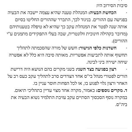
סיבות הסירוב היו:
·
הכחשת הבעיה:
המנהלת טענה שהיא עצמה יישבה את הבעיה
בפגישה עם ההורים. בניגוד לכך, התברר שההורים החליטו בסיום
אותה שנה לפטר את המנהלת עקב כך שהיא לא טיפלה בטענותיהם
(מדובר בקהילה חינוכית וולונטרית, שבה בעלי התפקידים מתמנים ע"י
ההורים).
·
חשדנות כלפי הגישור:
חשש של מורה שהסכמתה לתהליך
תחשוף אותה לתביעות אפשריות. מאותה סיבה היא כלל לא אפשרה
שיחה ישירה ביני לבינה.
·
רצון בפגיעה בצד השני:
בשני מקרים בהם הנושא היה דרישת
הורים לפטורי מנהל בי"ס אחד הצדדים סרב לתהליך עקב כעס רב על
האחר ורצון גלוי לפגוע בו, או לכל הפחות חוסר עניין בו.
ד. מקרים נוספים:
כאמור, מקרה אחד מצוי עדיין בתהליכי תיאום.
במקרה נוסף הסכסוך הסתיים עקב עזיבת התלמיד נשוא הבעיה את
ביה"ס.