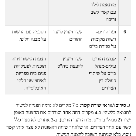
מותאמת לילד
עם קשיי קשב
וריכוז
6
ועד הורים-
קשר ויעוץ לוועד
הסכמה עם הרשות
רשות מקומית
ההורים
על מבנה חלופי.
על סגירת בי"ס
7
קבוצת הורים
קשר וייעוץ
הצעת הגישור זירזה
עולים-מנהל
ליועצת ביה"ס
תוכניות לפעילויות
בי"ס על שיתוף
פנים בית ספריות
פעולה בין
לאיחוי שני חלקי
הצדדים
האוכלוסייה.
ג. סירוב ו/או אי יצירת קשר:
ב-7 מקרים לא גרמה הפנייה לגישור
לתוצאה כלשהי. ב-4 מקרים דחה אחד הצדדים את ההצעה באופן
ישיר (2 מנהלי בתי"ס, מורה וועד הורים). ב-3 אחרים לא נוצר כלל
קשר עם אחד הצדדים, או שלאחר שיחה ראשונית לא נוצר איתו קשר
נוסף, בלא שניתנה תשובה להצעת הגישור.