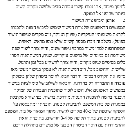
לחינוך מיוחד, אתו נוצרו קשרי עבודה סביב שלושה מקרים קשים
ביותר שהופנו אל המוקד.
ג.
ארגון וגיבוש צוות הגישור
המפגשים הראשונים של צוות הגישור שימשו לגיבוש הצוות ולהכנתו
לקראת משימותיו העיקריות (שיווק המוקד, גיוס מקרים לגישור וגישור
בפועל). בשלב זה ניכרו מספר קשיים שלא נצפו מראש. ראשית,
המשתתפות למדו גישור במרכזי גישור שונים, והיה צורך ליצור שפה
משותפת גם במונחים של מושגים עיקריים. שנית, המשתתפות חסרו
כלים בסיסיים לגיוס מקרים, והיה צורך להשקיע בכל זמן ותרגול.
שלישית, והחשוב מכל, רוב המשתתפות לא עסקו בגישור מעשי מאז
סיימו את הקורס הבסיסי, והדבר הביא לחוסר ביטחון שלהן ביכולתן.
עובדה זו התבררה רק בהדרגה, והביאה לשילוב של סימולציות בגישור
במפגשים ראשונים אלו. חשוב לזכור שתוכנית העבודה של המוקד
תוכננה בדומה לתוכנית התנסות מודרכת בגישור, כפי שהיא מקובלת
במסגרת של בית המשפט לתביעות קטנות. תוכנית זו מתבססת על
הספקה שוטפת של כ-40 מקרים לגישור, מתוך המאגר של בית המשפט
לתביעות קטנות, בתוך תקופה של 3-4 חודשים. בתוכנית הזאת
ההתמודדות עם חוסר הביטחון הטבעי של מגשרים בתחילת דרכם