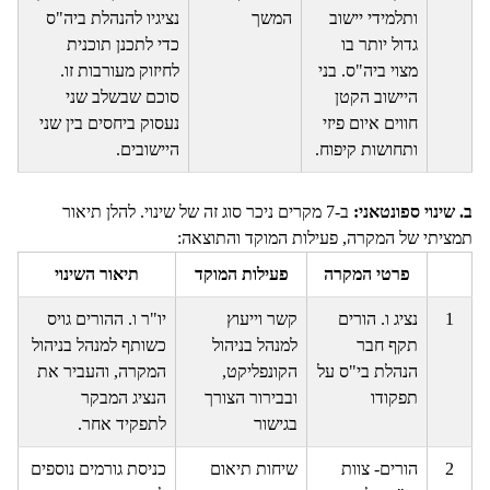
ותלמידי יישוב
המשך
נציגיו להנהלת ביה"ס
גדול יותר בו
כדי לתכנן תוכנית
מצוי ביה"ס. בני
לחיזוק מעורבות זו.
היישוב הקטן
סוכם שבשלב שני
חווים איום פיזי
נעסוק ביחסים בין שני
ותחושות קיפוח.
היישובים.
ב. שינוי ספונטאני:
ב-7 מקרים ניכר סוג זה של שינוי. להלן תיאור
תמציתי של המקרה, פעילות המוקד והתוצאה:
פרטי המקרה
פעילות המוקד
תיאור השינוי
1
נציג ו. הורים
קשר וייעוץ
יו"ר ו. ההורים גויס
תקף חבר
למנהל בניהול
כשותף למנהל בניהול
הנהלת בי"ס על
הקונפליקט,
המקרה, והעביר את
תפקודו
ובבירור הצורך
הנציג המבקר
בגישור
לתפקיד אחר.
2
הורים- צוות
שיחות תיאום
כניסת גורמים נוספים