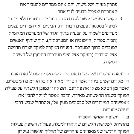
פתרון בעיות ושל גישור, והם אינם ממהרים להעביר את
האחריות לטיפול בבעיה לגוף אחר.
הקושי השלישי קשור לעצם הכנסת גורמים חיצוניים ולא מוכרים
לטיפול בסכסוך. פעמים רבות דרגי הביניים ואף הצדדים עצמם
מעדיפים לשמור על הבעיה בתוך הגדר של המערכת המקומית
(הבית ספרית, היישובית או המערכתית), תוך שיתוף האנשים
המוכרים בתוך המערכת. הפניית המקרה למוקד יוצרת תחושה
אצל הצדדים (בעיקר אצל נציגי מערכות החינוך) של חשיפת
המקרה.
התוצאה העיקרית של קשיים אלו היתה שהמקרים שבכל זאת הופנו
היו מקרים קשים ביותר אשר הטרידו מאוד את כל הגורמים המטפלים,
ואשר זמן רב לא מצאו את פתרונם. תוצאה זו כמובן הקשתה על פעולת
המוקד בשנתו הראשונה. מאידך, הדבר אפשר למוקד להבין את
מאפייניהם המיוחדים של סכסוכים מעין אלו, ולהתחיל לגבש דרכי
פעולה ייחודיות.
ב.
חשיפת המוקד והסברה
בהתייחס לשלושת הקשיים שתוארו למעלה, פעולות חשיפת פעילות
המוקד הדגישו שני מאפיינים עיקריים של תהליך הגישור: עיקרון