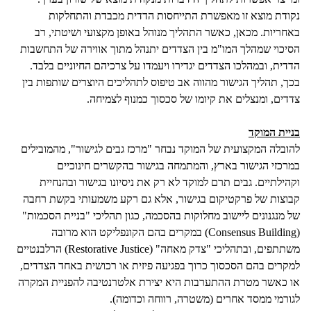
נקודת מוצא זו מאפשרת התייחסות הדדית מכבדת והתחלקות
באחריות. מכאן, כאשר התהליך מנוהל באופן מקצועי ושיטתי, רב
הסיכוי שמהלך המו"מ בין הצדדים יתנהל מתוך אווירה של התחשבות
הדדית, ובמהלכו הצדדים יגדירו ויעמדו על צרכיהם החיוניים בלבד.
בכך, תהליך הגישור מהווה אב טיפוס לתהליכים היוצרים שותפות בין
צדדים, ומנצלים את קיומו של סכסוך כמנוף לצמיחה.
בניית המוקד
להובלה המקצועית של המוקד נבחר "מרכז גבים לגישור", מהמובילים
במרכזי הגישור בארץ, והמתמחה בגישור בהקשרים חינוכיים
וקהילתיים. גבים תרם למוקד לא רק את ניסיונו בגישור ובהנחיית
קבוצות של פרקטיקום בגישור, אלא גם רקע משמעותי בקשת רחבה
של מנגנונים ליישוב מחלוקות בהסכמה, כגון תהליכי "בניית הסכמות"
(Consensus Building) במקרים בהם הקונפליקט הוא מרובה
משתתפים, ובתהליכי "צדק מאחה" (Restorative Justice) הרלבנטיים
למקרים בהם הסכסוך כרוך בפגיעה פיזית או רכושית באחד הצדדים,
או כאשר מטרת ההתערבות היא יצירת אלטרנטיבה להפניית המקרה
לגורמי ממסד אחרים (משטרה, רווחה וכדומה).