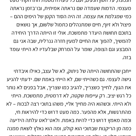
מעצמי. הדמות שעמדה שם נראתה אמיתית, ובו־בזמן נראתה
כמי שמגלמת את עצמה. זה היה הסוד הקטן של הימים ההם –
פיצול ולא זיוף, חיים שמתנהלים כתמול שלשום, אך נושאים
בתוכם תחושת היעדר מתמשכת. אולי זו הייתה הדרך היחידה
להמשיך, להפוך את החיים למעין חזרה גנרלית, שבה אני גם
המבצע וגם הצופה, שומר על המרחק שבלעדיו לא הייתי עומד
בזה.
ייתכן שהתחושה הייתה של ניתוק, לא של עצב, כאילו איבדתי
גישה לעצמי. גם כשהייתי שם, לא הייתי באמת שם. ידעתי להניע
את הגוף, לחייך כשצריך, להגיב כמו שצריך, אבל בפנים לא נותר
כל רגש יציב. רק עייפות שקטה, לא דרמטית, מתמשכת. הייתי
ולא הייתי. וכשהוא היה מחייך אליי, משהו בתוכי רצה לבכות – לא
מהתרגשות, אלא מהפער. כמה מעט דרוש כדי להיראות חי,
וכמה מאמץ דרוש כדי להיות באמת. ולאט־לאט עלתה הידיעה
כמה מן הריקנות שבתוכי הוא קולט, ומה הוא נאלץ לשאת ממנה