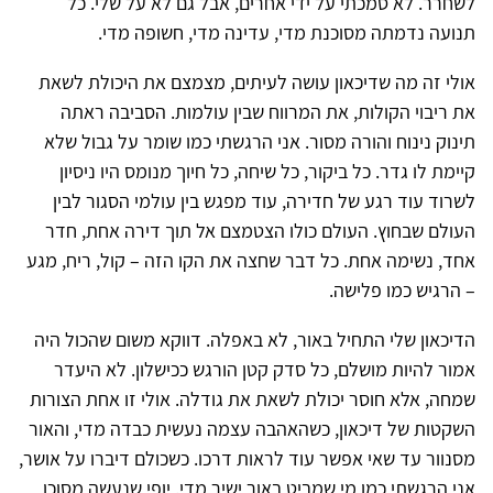
לשחרר. לא סמכתי על ידי אחרים, אבל גם לא על שלי. כל
תנועה נדמתה מסוכנת מדי, עדינה מדי, חשופה מדי.
אולי זה מה שדיכאון עושה לעיתים, מצמצם את היכולת לשאת
את ריבוי הקולות, את המרווח שבין עולמות. הסביבה ראתה
תינוק נינוח והורה מסור. אני הרגשתי כמו שומר על גבול שלא
קיימת לו גדר. כל ביקור, כל שיחה, כל חיוך מנומס היו ניסיון
לשרוד עוד רגע של חדירה, עוד מפגש בין עולמי הסגור לבין
העולם שבחוץ. העולם כולו הצטמצם אל תוך דירה אחת, חדר
אחד, נשימה אחת. כל דבר שחצה את הקו הזה – קול, ריח, מגע
– הרגיש כמו פלישה.
הדיכאון שלי התחיל באור, לא באפלה. דווקא משום שהכול היה
אמור להיות מושלם, כל סדק קטן הורגש ככישלון. לא היעדר
שמחה, אלא חוסר יכולת לשאת את גודלה. אולי זו אחת הצורות
השקטות של דיכאון, כשהאהבה עצמה נעשית כבדה מדי, והאור
מסנוור עד שאי אפשר עוד לראות דרכו. כשכולם דיברו על אושר,
אני הרגשתי כמו מי שמביט באור ישיר מדי. יופי שנעשה מסוכן,