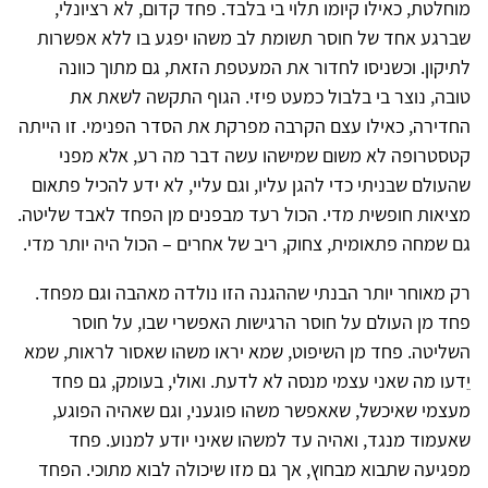
מוחלטת, כאילו קיומו תלוי בי בלבד. פחד קדום, לא רציונלי,
שברגע אחד של חוסר תשומת לב משהו יפגע בו ללא אפשרות
לתיקון. וכשניסו לחדור את המעטפת הזאת, גם מתוך כוונה
טובה, נוצר בי בלבול כמעט פיזי. הגוף התקשה לשאת את
החדירה, כאילו עצם הקרבה מפרקת את הסדר הפנימי. זו הייתה
קטסטרופה לא משום שמישהו עשה דבר מה רע, אלא מפני
שהעולם שבניתי כדי להגן עליו, וגם עליי, לא ידע להכיל פתאום
מציאות חופשית מדי. הכול רעד מבפנים מן הפחד לאבד שליטה.
גם שמחה פתאומית, צחוק, ריב של אחרים – הכול היה יותר מדי.
רק מאוחר יותר הבנתי שההגנה הזו נולדה מאהבה וגם מפחד.
פחד מן העולם על חוסר הרגישות האפשרי שבו, על חוסר
השליטה. פחד מן השיפוט, שמא יראו משהו שאסור לראות, שמא
יֵדעו מה שאני עצמי מנסה לא לדעת. ואולי, בעומק, גם פחד
מעצמי שאיכשל, שאאפשר משהו פוגעני, וגם שאהיה הפוגע,
שאעמוד מנגד, ואהיה עד למשהו שאיני יודע למנוע. פחד
מפגיעה שתבוא מבחוץ, אך גם מזו שיכולה לבוא מתוכי. הפחד