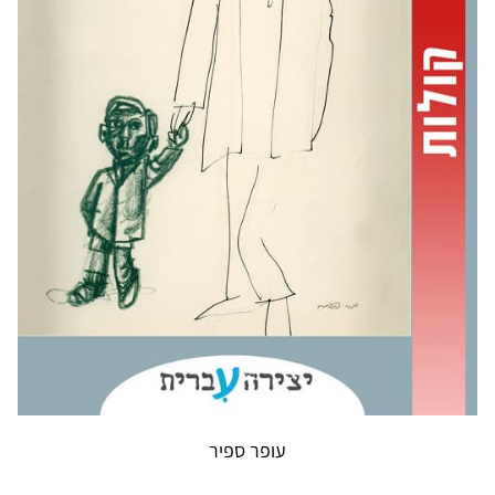
עופר ספיר