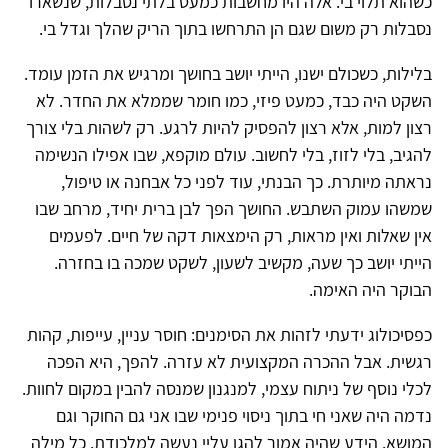
כשהוא תלוי בי. אלה היו מחשבות כמעט בלתי נסבלות, שנשארו
נסבלות רק משום שגם הן התרחשו בתוך הריק שהלך וגדל בי.
בלילות, כשכולם ישנו, הייתי יושב בחושך ומרגיש את הזמן עומד.
השקט היה כבד, כמעט פיזי, כמו חומר שממלא את החדר. לא
רצון למות, אלא רצון להפסיק להיות לרגע. רק לשהות בלי צורך
להגיב, בלי לזוז, בלי לחשוב. עולם מוקפא, שבו אפילו הנשימה
נראתה מיותרת. כך הבנתי, עוד לפני כל אבחנה או טיפול,
שמשהו עמוק השתבש. החושך הפך לבן ברית יחיד, מרחב שבו
אין שאלות ואין מראות, רק הימצאות דקה של חיים. לפעמים
הייתי יושב כך שעה, מקשיב לשעון, לשקט שמכה בו בחזרה.
הבוקר היה האימה.
כפסיכולוג ידעתי לזהות את הסימנים: חוסר עניין, עייפות, קהות
רגשית. אבל ההכרה המקצועית לא עזרה. להפך, היא הפכה
לכלי נוסף של ניתוח עצמי, למנגנון שמנסה להבין במקום לחוות.
נדמה היה שאני חי בתוך ניסוי פנימי שבו אני גם החוקר וגם
המושא. הידע שהיה אמור להגן עליי נעשה למלכודת. כל מילה