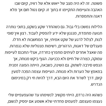
פשוטה. זה לא היה מצב של ייאוש אלא של רוויה, קיום שבו
האהבה והעייפות התקיימו זו בתוך זו. קיום נטול חום אך מלא
דאגה והתמסרות.
הלילות נמשכו בלי גבול. גם כשהחדר שקע בשקט, בתוכי נותרה
תנועה מתמדת, מנגנון שלא ידע להפסיק לעבוד. רצון אין־סופי
לנוח, לצלול לרגע של שקט אמיתי, אך המחשבות לא חדלו.
מעגלים של דאגות, הרהורים, רשימות מנטליות שלא נגמרות.
מה שאצל אחרים לעיתים מתפרץ כחרדה, אצלי התכנס לעייפות
עמוקה, כצורה של חיים ולא ככניעה. הגוף ביקש מנוחה, אך
הנפש סירבה לשתוק. גם השינה, כשבאה, הייתה הפוגה זמנית
במאמץ של הערות ולא מנוחה. העייפות עצמה הפכה למעין
קיום, דרך לשרוד את היום הבא, דרך להיות חי רק במינימום
הנדרש.
כשהוא היה נרדם, הייתי מקשיב לנשימתו עד שהעפעפיים שלי
נעצמו מעצמם. לפעמים פחדתי שלא אשמע אם יפסיק לנשום,