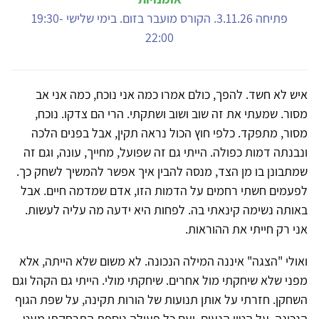
פתיחה 3.11.26. הקורס מועבר בזום. בימי שלישי 19:30-
22:00
איש לא חשד. להפך, כולם אמרו כמה אני נוכח, כמה אני אב
מסור. שמעתי את זה שוב ושוב ושתקתי. הרי הם צדקו. נוכח,
מסור, מתפקד. כלפי חוץ הכול נראה תקין, אבל בפנים הלכה
ונבנתה דמות כפולה. הייתי גם זה שפועל, מחייך, עונה, וגם זה
שמתבונן בו מן הצד, מנסה להבין איך אפשר להמשיך לשחק כך.
לפעמים חשתי רחמים על הדמות הזו, אדם שמדמה חיים. אבל
באותה נשימה קינאתי בה. לפחות היא ידעה מה עליה לעשות.
אני רק חייתי את ההוראות.
ואולי "הצגה" איננה המילה הנכונה. לא משום שלא הייתה, אלא
מפני שלא שיחקתי מול אחרים. שיחקתי מולי. הייתי גם הקהל וגם
השחקן. חזרתי על אותן תנועות של הורות תקינה, על שפת הגוף
הנכונה, על הטון הנעים, ועם כל פעולה נוספת התרחקתי מעט