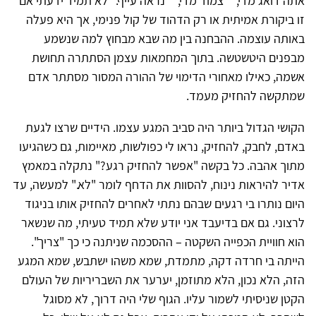
אתה דואג מדי," "צמוד מדי," "נראה עייף." לא תמיד ידעתי אם
זו ביקורת אמיתית או רק הדהוד של קול פנימי, אך היא פעלה
באותה עוצמה. ההבחנה בין מה שבא מבחוץ למה שנשמע
מבפנים היטשטשה. בתוך המחמאות עצמן הסתתרה תחושת
אשמה, כאילו מאחורי הדימוי של ההורה המסור מסתתר אדם
שמתקשה להחזיק מעמד.
הקושי הגדול ביותר היה סביב המגע עצמו. הידיים שרצו לגעת
באדם, לחבק, להחזיק, נראו לי כפולשות, מאיימות, גם כשהגיעו
מתוך אהבה. כל בקשה "אפשר להחזיק רגע?" נתקלה במאמץ
אדיר להיראות נינוח, להסוות את הדחף לומר "לא." למעשה, עד
היום נותרו בי רגעים שבהם נתתי לאחרים להחזיק אותו בניגוד
לרצוני. גם אם בדיעבד אני יודע שלא תמיד טעיתי, מה שנשאר
הוא חוויית הכפייה השקטה – ההסכמה שניתנה כי כך "צריך".
הייתה בי חרדה דקה, מתמדת, שמא משהו ישתבש, שמא המגע
הזה, הלא נכון, הלא מתוזמן, יערער את השבריריות של העולם
הקטן שניסיתי לשמור עליו. הגוף שלי היה דרוך, לא מסוגל