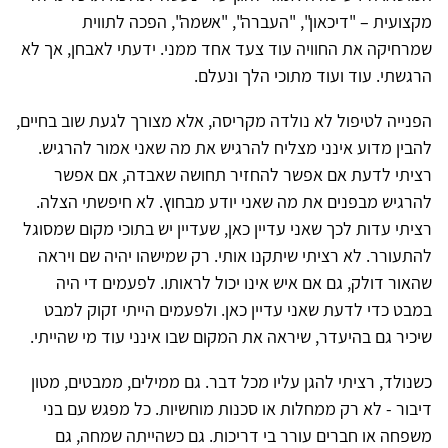
מקצועית – "דיכאון", "העברה", "אשמה", הפכה לתווית
שמרחיקה את החוויה עוד צעד אחד ממני. ידעתי לאבחן, אך לא
הרגשתי. עוד ועוד מתוכי הלך ונעלם.
הפנייה לטיפול לא נולדה מקריסה, אלא מצורך לגעת שוב בחיים,
להבין מדוע אינני מצליח להרגיש את מה שאני אמור להרגיש.
רציתי לדעת אם אפשר להחזיר תחושה שאבדה, אם אפשר
להרגיש מבפנים את מה שאני יודע מבחוץ. לא חיפשתי הצלה.
רציתי עדות לכך שאני עדיין כאן, שעדיין יש בתוכי מקום שמסוגל
להתעורר. לא רציתי שיתקנו אותי. רק שמישהו יהיה שם ויראה
שהאור דולק, גם אם איש אינו יכול לראותו. לפעמים די היה
במבט כדי לדעת שאני עדיין כאן. ולפעמים הייתי זקוק למבט
שיכיר גם בהיעדר, שיראה את המקום שבו אינני עוד מי שהייתי.
כשנולד, רציתי להגן עליו מכל דבר. גם ממילים, ממבטים, מטון
דיבור - לא רק ממחלות או סכנות מוחשיות. כל מפגש עם בני
משפחה או חברים עורר בי דריכות. גם כשהייתה שמחה, גם