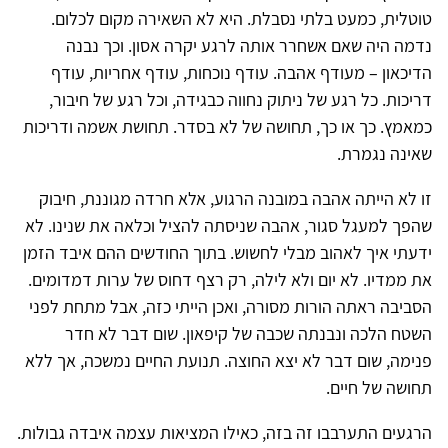
טוטלית, כמעט בלתי נסבלת. היא לא השאירה מקום לכלום.
נדמה היה שאם אשחרר אותה לרגע יקרה אסון. וכך נבנה
הדיכאון – מעודף אהבה. עודף נוכחות, עודף אחריות, עודף
דריכות. כל רגע של ניתוק נחווה כבגידה, וכל רגע של חיבור,
כמאמץ. כך או כך, תחושה של לא בסדר. תחושת אשמה ודריכות
שאינה נגמרת.
זו לא הייתה אהבה במובנה הרגוע, אלא חרדה מגוננת, חיבוק
שהפך למעגל סגור, אהבה שניסתה להציל וכלאה את שנינו. לא
ידעתי איך לאהוב מבלי לחשוש. בתוך החודשים ההם איבד הזמן
את ממדיו. לא יום ולא לילה, רק רצף דחוס של ערות דמדומים.
הסביבה ראתה הורות מסורה, ואכן הייתי כזה, אבל מתחת לפני
השטח הלכה ונבנתה שכבה של קיפאון. שום דבר לא חדר
פנימה, שום דבר לא יצא החוצה. תנועת החיים נמשכה, אך ללא
תחושה של חיים.
הרגעים התערבבו זה בזה, כאילו המציאות עצמה איבדה גבולות.