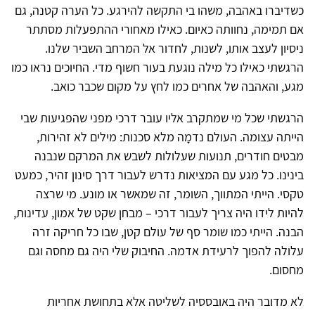
כשדיברו באהבה, משהו בי התקשה להירגע. כל הערה קטנה, גם
אם תמימה, נחוותה כאיום. כאילו מאחורי ההתפעלות מסתתר
ניסיון לעצב אותו, לשנות, לחדור אל המרחב השביר שלנו.
הרגשתי כאילו כל מילה נוגעת בעור חשוף מדי. החיוכים נראו כמו
מגע, והאהבה של אחרים כמו לחץ על מקום שכבר כואב.
הרגשתי שכל מי שמתקרב אליו עובר דרכי מפני שהפגיעות שבי
הייתה עצומה. העולם נדמָה מלא סכנות: מילים לא זהירות,
מבטים חודרים, תנועות שעלולות לשבש את המרקם שנבנה
בינינו. כל מגע עם המציאות נדרש לעבור דרך סינון זהיר, כמעט
טקסי. הייתי המתווך, השומר, זה שמאשר או מונע. מי שרצה
להיות לידו היה צריך לעבור דרכי – מבחן שקט של אמון, עדינות,
הבנה. הייתי כמו שומר סף של עולם קטן, שבו כל חריקה זרה
עלולה להפוך לרעידת אדמה. החיבוק שלי היה גם מחסה וגם
מחסום.
לא מדובר היה באובססיה לשליטה אלא בתחושת אחריות