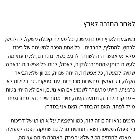
לאחר החזרה לארץ
כשהגענו לארץ הימים נמשכו, וכל פעולה קיבלה משקל. להלביש,
לרחוץ, להחליף, להרדים – כל אחת הפכה למשימה של ריכוז
מלא. אי אפשר היה לשחרר לרגע. כשאדם נרדם, לא ידעתי מה
לעשות בזמן שהתפנה: לנקות, לאכול, לנוח. כל אפשרות נראתה
שגויה. למעשה, כל אפשרות הייתה שגויה, מכיוון שלא הביאה
הקלה, רק המשך מחשבות מכבידות. עוד ספקות. גם בלילות לא
נרגעתי. הייתי מתעורר לשמוע אם הוא נושם, ואם לא הייתי בטוח
– מתקרב לבדוק. תנועה קטנה, חיוך מתוך שינה, היו מתורגמים
מייד לפחד, האם זה בסדר? האם אני בסדר?
הימים נראו זהים זה לזה, כמו וריאציות על אותו תו של דריכות.
כל פעולה פשוטה נשאה תחושת גורל. גם שתיקה הפכה לפעולה
– מאמץ להחזיק הכול שלא יתפרק. האהבה הייתה עצומה,