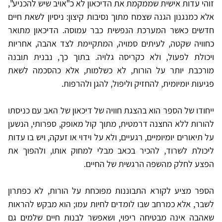
זוהי עדות אישית שממקמת את הדיכאון לא כ"אויב שיש להכניע",
אלא כמנגנון הגנה שצמח מתוך נסיבות קיצון: ניסיון לשאת חיים
חדשים כאשר המערכת הנפשית כבר עמוסה. הדיכאון מתואר
כחוויה שקטה, לעיתים סמויה, המתקיימת לצד אהבה, אחריות
ויכולת לפעול, ולא כקריסה גלויה. בתוך כך, נבנית תובנה
מורכבת יותר על הורות, לא כשלמות, אלא כהסכמה לשאת
פגיעות יומיומית, להחזיק וליפול, להגן ולהרפות.
ייחודו של הספר הוא בהצגת חוויה של דיכאון של האב עם כניסתו
להורות ללא החצנה דרמטית, מתוך קול מאופק, ספרותי, הנשען
על תיאורים יומיומיים, רגעיים, ולא על וידוי או זעקה, ויש בו עדות
ליכולת לשרוד, להכיר בכאב מבלי למחוק אותו, ולהפוך את
הפצע לחלק מהשפה הרגשית של החיים.
הספר מציע לקורא התבוננות מפוכחת על הורות, לא כפתרון
לשבר, אלא כמרחב שבו לומדים לחיות עמו; הוא מבקש להראות
שאהבה אינה מבטיחה ריפוי, ושאפשר לבנות חיים שלמים גם