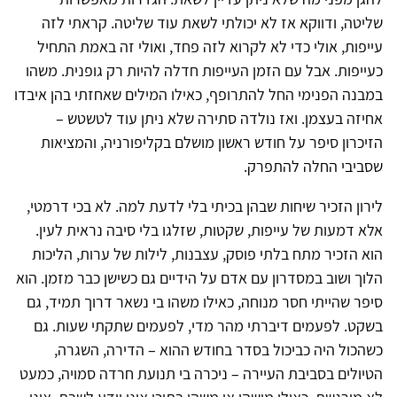
שליטה, ודווקא אז לא יכולתי לשאת עוד שליטה. קראתי לזה
עייפות, אולי כדי לא לקרוא לזה פחד, ואולי זה באמת התחיל
כעייפות. אבל עם הזמן העייפות חדלה להיות רק גופנית. משהו
במבנה הפנימי החל להתרופף, כאילו המילים שאחזתי בהן איבדו
אחיזה בעצמן. ואז נולדה סתירה שלא ניתן עוד לטשטש –
הזיכרון סיפר על חודש ראשון מושלם בקליפורניה, והמציאות
שסביבי החלה להתפרק.
לירון הזכיר שיחות שבהן בכיתי בלי לדעת למה. לא בכי דרמטי,
אלא דמעות של עייפות, שקטות, שזלגו בלי סיבה נראית לעין.
הוא הזכיר מתח בלתי פוסק, עצבנות, לילות של ערות, הליכות
הלוך ושוב במסדרון עם אדם על הידיים גם כשישן כבר מזמן. הוא
סיפר שהייתי חסר מנוחה, כאילו משהו בי נשאר דרוך תמיד, גם
בשקט. לפעמים דיברתי מהר מדי, לפעמים שתקתי שעות. גם
כשהכול היה כביכול בסדר בחודש ההוא – הדירה, השגרה,
הטיולים בסביבת העיירה – ניכרה בי תנועת חרדה סמויה, כמעט