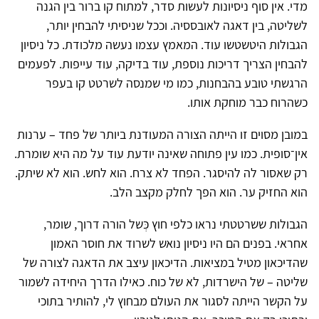
מדי. אין סוף ניסיונות לעשות סדר, למתוח קו ברור בין הגנה
לשליטה, בין דאגה לאובססיה. וככל שניסיתי להבחין יותר,
הגבולות היטשטשו עוד. המאמץ עצמו נעשה מלכודת. כל ניסיון
להבחין הצריך דריכות נוספת, עוד בדיקה, עוד עייפות. לפעמים
הרגשתי טובע בהבחנות, כמו מי שמנסה לשרטט קו בעפר
כשהרוח כבר מוחקת אותו.
במובן מסוים זו הייתה הצורה המעודנת ביותר של פחד – ערנות
אין־סופית. כמו עין פתוחה שאינה יודעת עוד על מה היא שומרת.
רק שאסור לה להיסגר. הפחד לא צרח. הוא לחש. הוא לא שיתק.
הוא החזיק ער. הוא הפך לחלק מקצב הלב.
הגבולות ששרטטתי נראו כלפי חוץ כְּשל הורה דרוך, שומר,
אחראי. בפנים הם היו ניסיון נואש לשרוד את חוסר האמון
שהדיכאון מטיל במציאות. הדיכאון עיצב את הדאגה לצורה של
שליטה – של הישרדות, לא של כוח. כאילו הדרך היחידה לשמור
על הקשר הייתה לסגור את העולם מבחוץ לי, להותיר בתוכי