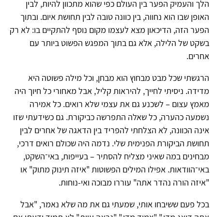
הלך והעמיק הפער בין העולם כפי שהוא מתכוון להיות, לבין
האופן שבו הוא נחווה, בין כוונה טובה לבין תחושת איום. ובתוך
הפער הזה, הדיכאון מצא לעצמו מקום נוסף להתקיים בו: לא רק
בשקט של הלילה, אלא גם בתוך המפגש הפשוט ביותר עם
אחרים.
הרגשתי שכל מבט מבחוץ הוא מבחן, וכל מילה פשוטה היא
מדידה. ניסיתי לחייך, להיראות קליל, אבל מאחורי כל חיוך היה
מאמץ עצום – לשכנע גם את עצמי שלא רואים. כל אמירה
נשמעה כהערה, כל שאלה התפרשה כביקורת. גם כשידעתי שזו
אינה הכוונה, לא הצלחתי להפריד בין הדאגה של אחרים לבין
תחושת הביקורת הפנימית שלי. נדמה היה שכולם רואים דרכי,
מבחינים במה שאיני מצליח להסתיר – בעייפות, באי־השקט,
באי־הוודאות. אפילו המילים הפשוטות "איזה תינוק מתוק" או
"איזה הורה נהדר אתה" עוררו מבוכה ואי-נוחות.
בכל פעם ששיבחו אותי, שמעתי גם את מה שלא נאמר, "אבל