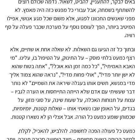
באים לבקר, להתעניין, להביט, לשאול. נדמה שכולם רוצים
להשתתף בשמחה, אבל עבורי כל מפגש כזה היה מאמץ. לא
מפני שאנשים התכוונו לפגוע, אלא משום שכל מגע אנושי, אפילו
המיטיב ביותר, הפך לעומס נוסף על מערכת שכבר פעלה על סף
רוויה.
ובתוך כל זה הגיעו גם השאלות. לא שאלה אחת או שתיים, אלא
רצף כמעט בלתי פוסק – על התינוק, על הטיפול בו, עלינו. "מי
האבא האמיתי?", "כל כמה זמן הוא אוכל?", "אתה בטוח שהוא
לא ישן יותר מדי?", "אולי פחות מדי?", "נראה שהוא צמוד אליך
מדי במנשא, תשים אותו בעגלה שיראה את השמיים." לא נותר
דבר שעשיתי עם אדם שלא הייתה התייחסות או הערה לגביו –
עצות על תנוחות האכלה, על שעות שינה, על סוגי מזון, על
בגדים, על האופן שבו נשאתי אותו – שאלות קטנות, יומיומיות,
שכמותן שומע כמעט כל הורה. אבל אצלי הן לא נשארו קטנות.
כמעט כל פעולה הפכה לחשופה. להלביש, להאכיל, לקלח,
לחזור הביתה בשעה מסוימת – מייד הופיעה סביבה תגובה. יותר