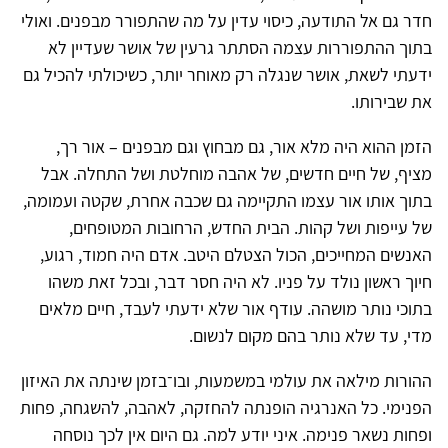
חדר גם אל התודעה, כיסוי עדין על מה שהתפורר מבפנים. ואולי
בתוך ההתפוררות עצמה הסתתר גרעין של אושר שעדיין לא
ידעתי לשאת, אושר שנגלה רק מאוחר יותר, כשיכולתי להכיל גם
את שבירותו.
הזמן ההוא היה מלא אור, גם מבחוץ וגם מבפנים – אור רך,
מציף, של חיים חדשים, של אהבה מוחלטת ושל התחלה. אבל
בתוך אותו אור עצמו התקיימה גם שכבה אחרת, שקטה ועמומה,
של עייפות ושל קהות. הבית החדש, הרחובות המטופחים,
האנשים המחייכים, הכול הצטלם היטב. אדם היה חמוד, רגוע,
חיוך ראשון נולד על פניו. לא היה חסר דבר, ובכל זאת משהו
בתוכי נותר מושהה. עודף אור שלא ידעתי לעבד, חיים מלאים
מדי, עד שלא נותר בהם מקום לנשום.
ההורות מילאה את עולמי במשמעות, ובו־בזמן שינתה את האיזון
הפנימי. כל האנרגיה הופנתה להחזקה, לאהבה, להשגחה, פחות
ופחות נשאר פנימה. איני יודע למה. גם היום אין לכך נוסחה