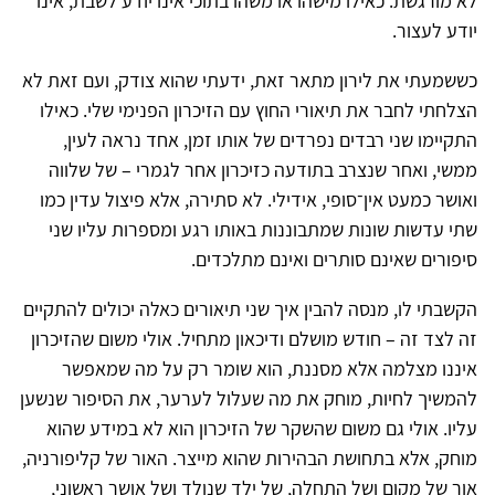
לא מורגשת. כאילו מישהו או משהו בתוכי אינו יודע לשבת, אינו
יודע לעצור.
כששמעתי את לירון מתאר זאת, ידעתי שהוא צודק, ועם זאת לא
הצלחתי לחבר את תיאורי החוץ עם הזיכרון הפנימי שלי. כאילו
התקיימו שני רבדים נפרדים של אותו זמן, אחד נראה לעין,
ממשי, ואחר שנצרב בתודעה כזיכרון אחר לגמרי – של שלווה
ואושר כמעט אין־סופי, אידילי. לא סתירה, אלא פיצול עדין כמו
שתי עדשות שונות שמתבוננות באותו רגע ומספרות עליו שני
סיפורים שאינם סותרים ואינם מתלכדים.
הקשבתי לו, מנסה להבין איך שני תיאורים כאלה יכולים להתקיים
זה לצד זה – חודש מושלם ודיכאון מתחיל. אולי משום שהזיכרון
איננו מצלמה אלא מסננת, הוא שומר רק על מה שמאפשר
להמשיך לחיות, מוחק את מה שעלול לערער, את הסיפור שנשען
עליו. אולי גם משום שהשקר של הזיכרון הוא לא במידע שהוא
מוחק, אלא בתחושת הבהירות שהוא מייצר. האור של קליפורניה,
אור של מקום ושל התחלה, של ילד שנולד ושל אושר ראשוני,