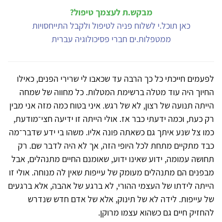
מבקש.ת לעצמך טיפול?
כאן תוכל.י לשלוח פניה לטיפול ולקבל התייחסויות
ממטפלות.ים חברי פסיכולוגיה עברית
לפעמים חייכתי כל כך הרבה עד שכאבו לי שרירי הפנים, כאילו
החיוך היה עוד מטלה ברשימת המטלות. כל מחווה של שמחה
הייתה תנועה של רצון, לא של רגש. איני בטוח כמה מזה אני מבין
רק כעת, וכמה ידעתי כבר אז. אולי הייתה זו ידיעה חצי־מודעת,
כמו צל שנע איתך גם כשאתה פונה אליו. משהו בי ידע שדבר־מה
כבד מתקיים מתחת לכל היופי הזה, אך לא היה לדבר שם. רק
תחושה עמומה, ידוע שאינו ידוע, שאומנם החיים מתנהלים, אבל
מבפנים הם מתנהלים מעומק של עייפות שאין לה מנוחה. אולי זו
הייתה לידתו של העצמי ההורי, לא ברגע של אהבה, אלא ברגעים
של עייפות. לידה לא של תינוק, אלא של אדם חדש שנדרש
להחזיק חיים גם כשהוא עצמו מרוקן.