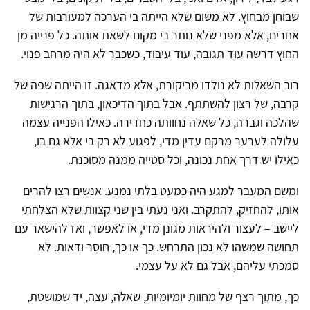
שבוחן מבחוץ. לא משום שלא הייתה בי הערכה למעורבות של
אחרים, אלא מפני שלא נותר בי מקום לשאת אותה. כל פנייה מן
החוץ דרשה עוד תגובה, עוד עיבוד, כשכבר לא היה מרחב פנוי.
רוב השאלות לא נולדו מביקורת, אלא מדאגה. זו הייתה שפה של
קרבה, של רצון להשתתף. אבל בתוך הדיכאון, בתוך הרגישות
שהלכה וגברה, כל שאלה נחוותה כחדירה. כאילו הפנייה עצמה
עלולה לערער מרקם עדין מדי, לפגוע לא רק בי אלא גם בו,
כאילו יש דרך אחת נכונה, וכל סטייה ממנה מסוכנת.
ומשם המעבר למגע היה כמעט בלתי נמנע. אנשים רצו להרים
אותו, להחזיק, להתקרב. ואני נעתי בין שני קצוות שלא הצלחתי
ליישב – לעצור ולהיראות מגונן מדי, או לאפשר, ואז להישאר עם
תחושה שמשהו לא נכון התרחש. כך או כך, חוסר ודאות. לא
סמכתי עליהם, אבל גם לא על עצמי.
כך, מתוך רצף של מחוות יומיומיות, שאלה, עצה, יד שמושטת,