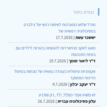
נצפים ביותר
מודל שלוש המערכות לוויסות רגשי של גילברט
בפסיכולוגיה רפואית של
יששכר עשת
|
17.7.2026
מאגו לאקו: מהישרדות להגשמה בהורות לילדים עם
בעיות התנהגות
ד"ר ליאור סומך
|
19.7.2026
אקטיביות טיפולית כעמדה נפשית של נוכחות בטיפול
הדינמי הממוקד
ד"ר יעקב יבלון
|
9.7.2026
יֵשׁ מַשֶּׁהוּ אַחֲרֵי הֶחָלָל, יֶלֶד, רַק שֶׁתֵּדַע
עלון פסיכולוגיה עברית
|
26.7.2026