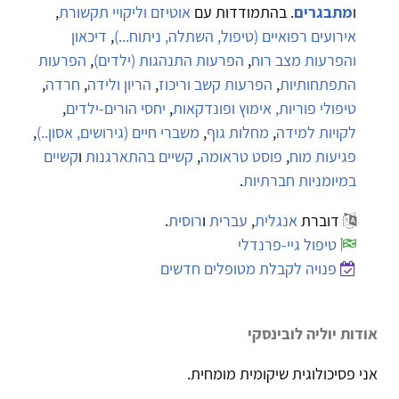
ו
מתבגרים
. בהתמודדות עם
אוטיזם וליקויי תקשורת
,
אירועים רפואיים (טיפול, השתלה, ניתוח...)
,
דיכאון
והפרעות מצב רוח
,
הפרעות התנהגות (ילדים)
,
הפרעות
התפתחותיות
,
הפרעות קשב וריכוז
,
הריון ולידה
,
חרדה
,
טיפולי פוריות, אימוץ ופונדקאות
,
יחסי הורים-ילדים
,
לקויות למידה
,
מחלות גוף
,
משברי חיים (גירושים, אסון..)
,
פגיעות מוח
,
פוסט טראומה
,
קשיים בהתארגנות
ו
קשיים
במיומניות חברתיות
.
דוברת
אנגלית
,
עברית
ו
רוסית
.
טיפול גיי-פרנדלי
פנויה לקבלת מטופלים חדשים
אודות יוליה לובינסקי
אני פסיכולוגית שיקומית מומחית.