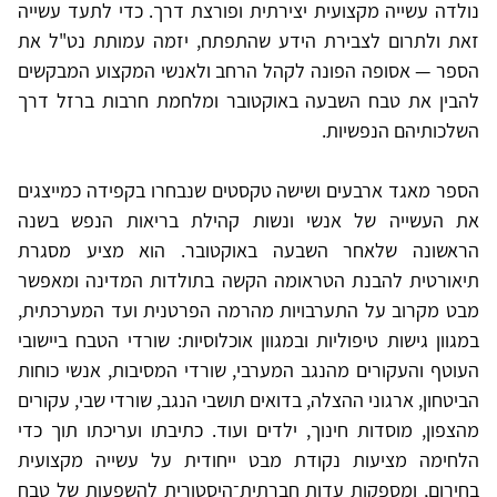
נולדה עשייה מקצועית יצירתית ופורצת דרך. כדי לתעד עשייה
זאת ולתרום לצבירת הידע שהתפתח, יזמה עמותת נט"ל את
הספר — אסופה הפונה לקהל הרחב ולאנשי המקצוע המבקשים
להבין את טבח השבעה באוקטובר ומלחמת חרבות ברזל דרך
השלכותיהם הנפשיות.
הספר מאגד ארבעים ושישה טקסטים שנבחרו בקפידה כמייצגים
את העשייה של אנשי ונשות קהילת בריאות הנפש בשנה
הראשונה שלאחר השבעה באוקטובר. הוא מציע מסגרת
תיאורטית להבנת הטראומה הקשה בתולדות המדינה ומאפשר
מבט מקרוב על התערבויות מהרמה הפרטנית ועד המערכתית,
במגוון גישות טיפוליות ובמגוון אוכלוסיות: שורדי הטבח ביישובי
העוטף והעקורים מהנגב המערבי, שורדי המסיבות, אנשי כוחות
הביטחון, ארגוני ההצלה, בדואים תושבי הנגב, שורדי שבי, עקורים
מהצפון, מוסדות חינוך, ילדים ועוד. כתיבתו ועריכתו תוך כדי
הלחימה מציעות נקודת מבט ייחודית על עשייה מקצועית
בחירום, ומספקות עדות חברתית־היסטורית להשפעות של טבח