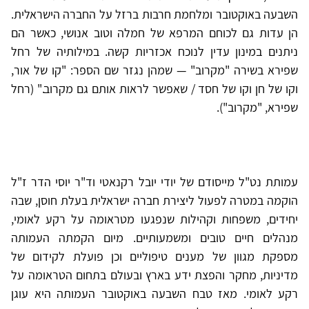
השבעה באוקטובר ומלחמת חרבות ברזל על החברה הישראלית.
הן עדות גם לכוחם המרפא של חמלה וטוב אנושי, כאשר הם
ניתנים במינון עדין לנוכח אכזריות קשה. במילותיה של רחל
שפירא בשירה "מקרוב" — שמהן נגזר שם הספר: "קו של אור,
וקו של חן וקו של חסד / שאפשר לראות אותם גם מקרוב." (רחל
שפירא, "מקרוב").
עמותת נט"ל מייסודם של יודי יובל רקנאטי וד"ר יוסי הדר ז"ל
הוקמה במטרה לפעול ליצירת חברה ישראלית בעלת חוסן, שבה
יחידים, משפחות וקהילות שנפגעו מטראומה על רקע לאומי,
מנהלים חיים טובים ומשמעותיים. מיום הקמתה העמותה
מספקת מגוון של מענים טיפוליים וכן פועלת לקידום של
מדיניות, מחקר והפצת ידע בארץ ובעולם בתחום הטראומה על
רקע לאומי. מאז טבח השבעה באוקטובר העמותה היא עוגן