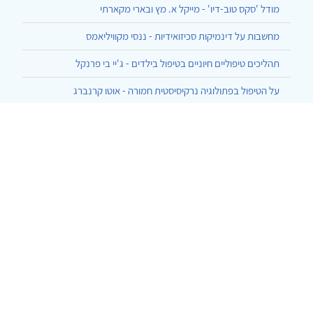
מודל 'סקס טוב-דיו' - מייקל א. מץ ובארי מקארתי
מחשבות על דינמיקות סכיזואידיות - ננסי מקוויליאמס
תהליכים טיפוליים חיוניים בטיפול בילדים - ג'יי בי פרנקל
על הטיפול בפתולוגיה נרקיסיסטית חמורה - אוטו קרנברג
הרצף בן ארבעת האשכולות ליחסי גוף-נפש - עזרא, המרמן, שחר
התגלמות של העברה והעברה-נגדית בסוף השעה - גלן גבארד
כיצד אני מדבר עם מטופליי - תומאס אוגדן
© 2002-2026 כל הזכויות שמורות