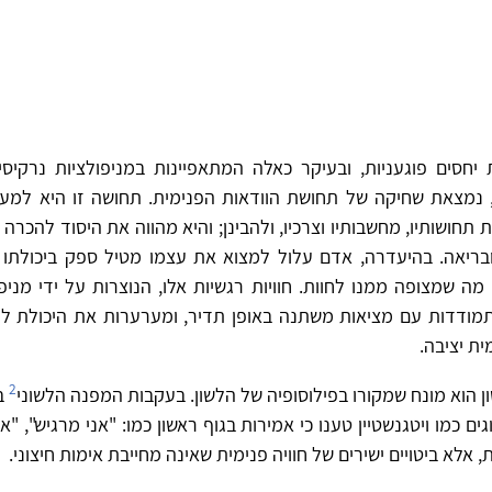
חסים פוגעניות, ובעיקר כאלה המתאפיינות במניפולציות נרקיסיסטי
 נמצאת שחיקה של תחושת הוודאות הפנימית. תחושה זו היא למע
תחושותיו, מחשבותיו וצרכיו, ולהבינן; והיא מהווה את היסוד להכרה ע
ובריאה. בהיעדרה, אדם עלול למצוא את עצמו מטיל ספק ביכולתו ל
 מה שמצופה ממנו לחוות. חוויות רגשיות אלו, הנוצרות על ידי מניפו
ודדות עם מציאות משתנה באופן תדיר, ומערערות את היכולת להר
ית יציבה.
2
ן הוא מונח שמקורו בפילוסופיה של הלשון. בעקבות המפנה הלשוני
 ה־20, הוגים כמו ויטגנשטיין טענו כי אמירות בגוף ראשון כמו: "אני מרגיש", "
 אלא ביטויים ישירים של חוויה פנימית שאינה מחייבת אימות חיצוני.