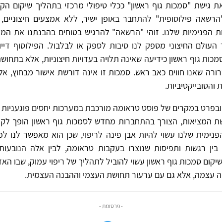
את גישת "סמכות גוף ראשון" ככלי טיפולי מרכזי בתהליך שיקום הק
הרשאה פילוסופית" להתחבר באופן ישיר, ללא אמצעים חיצוניים,
ת הפנימיות שלנו. זוהי "הרשאה" להרגיש בטוחים בהבנתנו את המצ
העולם החיצוני מספק לנו סיבות לספק או לבלבול. הפילוסוף דייוו
אר סמכות גוף ראשון כידיעה שאינה תלויה בעדויות חיצוניות, אלא בתחוש
ורה שאנו חווים כאב ראש. סמכות זו אינה דורשת אישור מבחוץ, א
ת והסובייקטיביות.
 ובפרט במקרים של פוסט טראומה מורכבת במערכות יחסים פוגעניות
ת המציאות, הצורך בהתחברות מחדש לסמכות גוף ראשון הופך לקרי
הפנימית שלנו עשוי להיות אבן פינה לריפוי, שכן הוא מאפשר לנו 
 בין רגשות ותפיסות שנוצרו בעקבות טראומה, לבין אלה הנובעו
שיקום סמכות גוף ראשון עשוי להוביל לתהליך של ריפוי עמוק, שבו ה
 עצמה, אלא גם עם ערעור תחושת העצמי וההבנה העצמית.
- פרסומת -