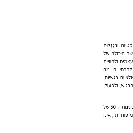
ות ובגִזְלוּת
שה היכולת של
צמית ולחוויית
הבחין בין מה
לציות רגשיות,
גיש, ולפעול,
בשנות ה־50 של
אני פוחדת", אינן