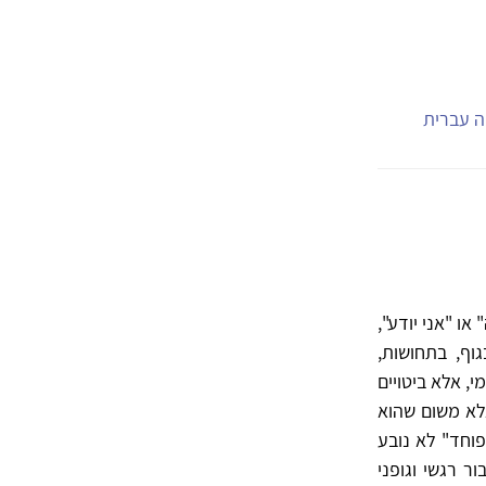
יה עברית
ו "אני יודע",
וף, בתחושות,
י, אלא ביטויים
לא משום שהוא
ו "אני פוחד" לא נובע
 רגשי וגופני