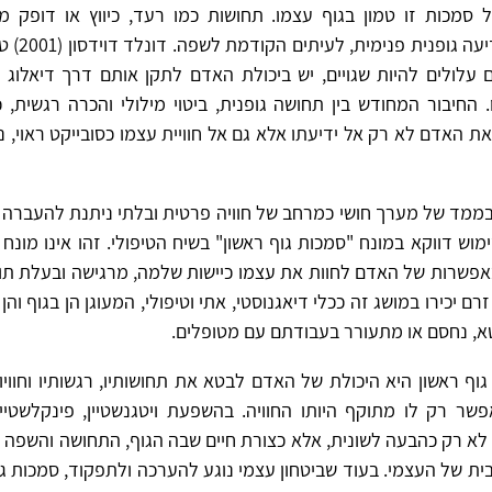
 סמכות זו טמון בגוף עצמו. תחושות כמו רעד, כיווץ או דופק מו
מוקדמים של יד
 עלולים להיות שגויים, יש ביכולת האדם לתקן אותם דרך דיאלוג פנ
. החיבור המחודש בין תחושה גופנית, ביטוי מילולי והכרה רגשית
את האדם לא רק אל ידיעתו אלא גם אל חוויית עצמו כסובייקט ראוי, נא
 בממד של מערך חושי כמרחב של חוויה פרטית ובלתי ניתנת להעברה
וש דווקא במונח "סמכות גוף ראשון" בשיח הטיפולי. זהו אינו מונח 
באפשרות של האדם לחוות את עצמו כיישות שלמה, מרגישה ובעלת תוק
 יכירו במושג זה ככלי דיאגנוסטי, אתי וטיפולי, המעוגן הן בגוף והן
א, נחסם או מתעורר בעבודתם עם מטופלים.
גוף ראשון היא היכולת של האדם לבטא את תחושותיו, רגשותיו וחוויות
שר רק לו מתוקף היותו החוויה. בהשפעת ויטגנשטיין, פינקלשטיין ו
 לא רק כהבעה לשונית, אלא כצורת חיים שבה הגוף, התחושה והשפה
ית של העצמי. בעוד שביטחון עצמי נוגע להערכה ולתפקוד, סמכות גו