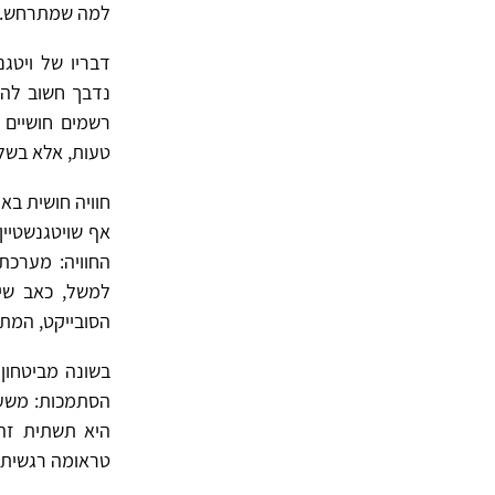
למה שמתרחש.
נדבך חשוב להב
רשמים חושיים ב
טעות, אלא בשל 
חוויה חושית בא
אף שויטגנשטיין
החוויה: מערכת 
למשל, כאב שינ
הסובייקט, המתאפשרות ר
בשונה מביטחון 
הסתמכות: משען 
היא תשתית זהו
טראומה רגשית),