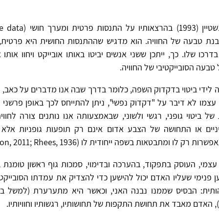
נת טבעה של החוויה. הוא מדגיש שההתנסות החושית היא פרטית, 
דרכו שלו. כך, ייתכן ששני אנשים יביטו באותו אובייקט ויחוו אות
טבעה הסובייקטיבי של החוויה.
ה לידי ביטוי בדקדוק השפה, כלומר בדרך שבה אנו מדברים על כאב, 
 עצמו לא דיבר על "דקדוק נפשי", ניתן להתייחס לכך באופן פרשני
של ביטוי גופני, רגשי ולשוני, שבאמצעותה אנו נותנים צורה לחווי
יים או התחושה של הצבע אדום אינם רק תופעות גופניות אלא 
ק לו ומתבטאות בשפה ייחודית לו (Snowdon, 2011; Rhees, 1936).
עצמי, העוסק בתפקוד, בהערכה ובדימוי, סמכות גוף ראשון טומנת 
פנימי שעליו האדם יכול להישען כדי להצדיק את עמדתו הסובייקטי
תית: הבסיס שממנו נבנה האני, וכאשר היא מתערערת (למשל במ
 האדם מאבד את תחושת התקפות של תחושותיו, רגשותיו וחוויותיו.