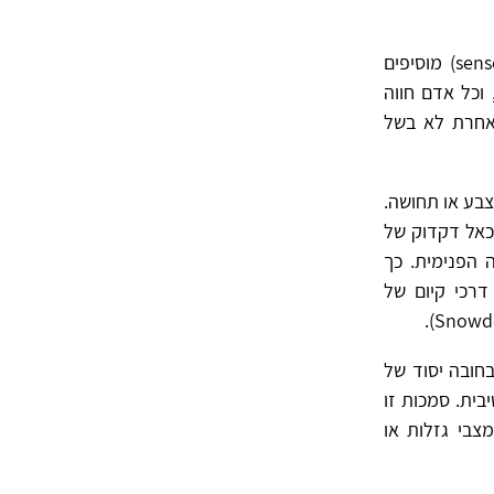
דבריו של ויטגנשטיין (1993) בהרצאותיו על התנסות פרטית ומערך חושי (sense data) מוסיפים
וכל אדם חווה
ו אחרת לא בשל
צבע או תחושה.
 כאל דקדוק של
ה הפנימית. כך
דרכי קיום של
בחובה יסוד של
בית. סמכות זו
צבי גזלות או