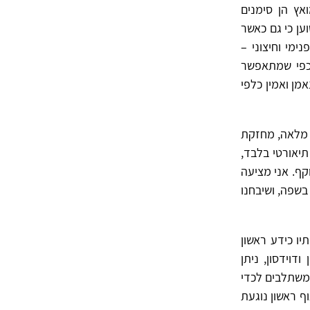
אץ הן סימנים
יעה גופנית פנימית, לעיתים הקודמת לשפה. דונלד דוידסון (2001) טוען כי גם כאשר
ימי וחיצוני –
, כפי שמתאפשר
מן ואמין כלפי
 מלאה, מחזקת
תיאורטי בלבד,
ף. אני מציעה
 בשפה, ושיבחנו
יו כידע ראשון
דוידסון, ניתן
 משתלבים לכדי
ף ראשון נוגעת