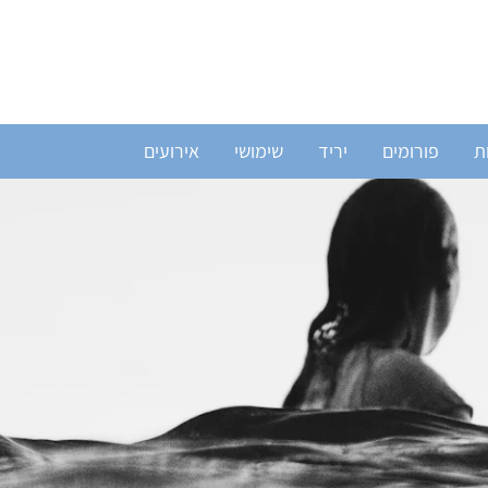
ת
פורומים
יריד
שימושי
אירועים