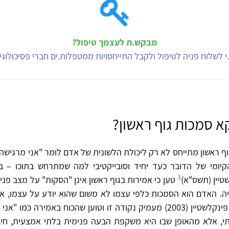
מבקש.ת לעצמך טיפול?
י לשלוח פניה לטיפול ולקבל התייחסויות ממטפלות.ים חברי פסיכולוג
א סמכות גוף ראשון?
ף ראשון מתייחס לא רק ליכולת הלשונית של אדם לומר "אני מרגישה" א
ומי של הדובר כעד יחיד וסובייקטיבי למה שמתרחש בתוכו – בג
3
שטיין (תשס"א)
טען כי אמירות בגוף ראשון אינן "הסקות" על מצב פנימ
ויה. האדם הוא הסמכות כלפי עצמו לא משום שהוא יודע על עצמו, א
חווה את עצמו. פינקלשטיין (2003) מעמיק נקודה זו וטוען שהכוח באמירה כמ
י, אלא מהאופן שבו היא משקפת הבעה פנימית בלתי אמצעית, חיבור