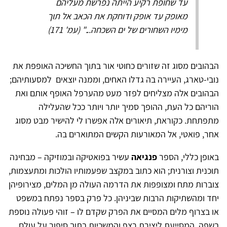
עד שחופת רקיע הייתה נפרשת מעליהם
מאופק עד אופק ודוחקת את הכאב אל תוך
מימיו השחורים של ים השכחה..." (עמ' 171)
הבהובים מסוג זה שזורים כחוטי אור בתוך החשיכה האופפת את
נובי-טארג, העיירה בה גדלו האחים, וממנה יוצאים למסעותיהם;
הבהובים אלה מצליחים לפזר מעט מהערפל האופף אותם ואת
הוריהם כל העת, ההופך סמיך יותר ויותר ככל שהעלילה
מתפתחת. כקוראת, תיאורים אלה אפשרו לי להישיר מבט מסוג
אחר, פואטי, אל המאורעות הקשים המתוארים בה.
באופן כללי, הספר
פנגיאה
עשיר בפואטיקה ובמוזיקה – מבחינה
תוכנית וצורנית; הוא כתוב במקצב שפעמותיו הולכות ומתעצמות,
צוברות מתח ומצופפות את הדרמה העולה מן המלים, מצירופיהן
יחד ומהשתיקות הרבות שביניהן. כל פרק בספר נפתח במשפט
או בצרוף מלים המסיים את הפרק שקדם לו – זוהי פעולה נוספת
בשפה, המסייעת ליצירת רצף והמשכיות בתוך סיפור על עולם