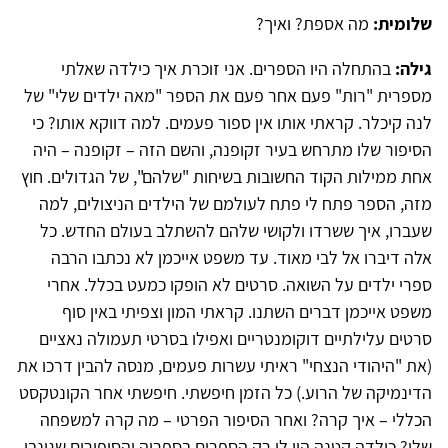
שלומית:
מה אספת? ואיך?
גילה:
בהתחלה היו הספרים. אני זוכרת איך כילדה שאלתי
מספרית "רות" פעם אחר פעם את הספר "מאה ילדים שלי" של
לנה קיכלר. קראתי אותו אין ספור פעמים. למה דווקא אותו? כי
הסיפור שלו מתרחש בעיר זקופנה, והשם הזה – זקופנה – היה
אחת ממילות הקוד החשובות בשיחות "שלהם", של הגדולים. חוץ
מזה, הספר פתח לי פתח לעולמם של הילדים הניצולים, למה
שעברו, איך ששרדו ולקושי שלהם להשתלב בעולם החדש. כל
אלה דיברו אל לבי מאוד. עד משפט אייכמן לא נכתבו הרבה
ספרי ילדים על השואה. סרטים לא הופקו כמעט בכלל. אחרי
משפט אייכמן דברים השתנו. קראתי המון וצפיתי באין סוף
סרטים עלילתיים דוקומנטריים ואפילו בסרטי תעמולה נאציים
(את "היהודי הנצחי" ראיתי עשרות פעמים, מנסה להבין דרכו את
הדינמיקה של הרוע.) כל הזמן חיפשתי. חיפשתי אחר הקונטקסט
הכללי – איך קרה? ואחר הסיפור הפרטי – מה קרה למשפחה
שלי? כילדה קטנה היו לי רק הספרים בספריה והסיפורים שגונבו