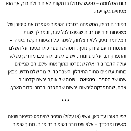
תום המלחמה – מפגש שנתלו בו תקוות לאיחוד ולחיבור, אך הוא
מסתיים בקריעה.
במובנים רבים, המשפחה במרכז הסיפור מספרת את סיפורן של
משפחות יהודיות רבות שנפוצו לכל עבר, ובמהלך שנות
המלחמה ניסו, ללא הצלחה, לשמר על רציפות הקשר ביניהן –
והתמודדו עם פירוק נוסף. דומה שהספר כולו מספר על השלם
והתפרקותו, ועל ניסיונות נואשים לשוב ולהרכיבו מחדש; כשלא
עולה הדבר בידי אלה שנפרמו מתוך אותו שלם, הם מגייסים
כוחות עלומים מתוך החידלון והשבר כדי ליצור שלם חדש. מכאן
שמו של הספר -
פנגיאה
– שמה של אותה יבשת קדמונית
אחת, שהתפרקה ליבשות-יבשות שהתפזרו ברחבי כדור הארץ.
***
לפי תאורו עד כאן, עשוי (או עלול) הספר להיתפס כסיפור שואה
מאיים ומדכדך – אלא שמדובר בסיפור רב פנים. מתוך סיפור