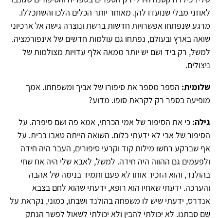
לאוזני מבלי שנועדו להן. מאוחר יותר הכלים הלכו והשתכללו.
מרגע שנפתחו אפשרויות חדשות ברשת ונוצרה גישה אל ארכיוני
שואה בארץ ובעולם, נפתחו גם עולמות חדשים של אינפורמציה.
למשל, רק ביד ושם יש יותר ממאה אלף עדויות מצולמות של
ניצולים.
שלומית:
הספר מספר את סיפורו של אביך ומשפחתו. אמך
מופיעה בספר רק לקראת סופו. מדוע?
גילה:
כי את הסיפור של אמי הכרתי, אמא פה ושם סיפרה. על
הסיפור של אבי לא ידעתי כלום. השואה הייתה טאבו בבית. על
אף שברקע רחשו מילות קוד וקרעי סיפורים, העבר היה חידה
ולפעמים גם ההווה היה חידה. למשל, לאבא שלי היה אח שחי
בהולנד, והוא הזכיר אותו לא פעם ותמיד בנימה של אהבה
והערכה. ידעתי שאחיו הוא רופא, ידעתי שהוא לחם בצבא
אנדרס, ידעתי שיש לו משפחה בהולנד ושבתו, כמוני, נקראת על
שם סבתנו. לא יכולתי להבין ולא יכולתי לשאול לפשר הנתק