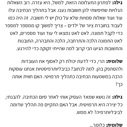
גילה:
לפתרון התעלומה הזאת, למשל, היא עזרה. רוב השאלות
הגלויות שחיפשתי להן תשובות נענו. אבל בתהליך הכתיבה עלו
עוד ועוד שאלות סמויות שלא על כולן יש לי תשובה. זה היה כמו
לעבוד בחוברת ציור של ילדים – צריך למשוך קו ממספר למספר
כדי לקבל תמונה. לאט לאט נמצאו לי עוד ועוד מספרים, לאט
לאט התמונה הלכה והתרחבה, הלכה והתבהרה, התובנות
והתשובות הגיעו הכי קרוב למה שהייתי זקוקה כדי להירגע.
שלומית:
הרי, כדי לדעת יכולת רק לאסוף את העובדות
ולהסתפק בהן. למה לכתוב? כביבליותרפיסטיות אנחנו עוסקות
הרבה במשמעות הכתיבה כתהליך תרפויטי. האם חווית אותה
כך?
גילה:
זה נושא שמאד העסיק אותי לאחר סיום הכתיבה. להבנתי,
כל יצירה היא תרפויטית. אבל האם התקיים פה תהליך שדומה
לביבליותרפיה? לא ממש.
שלומית:
כלומר...