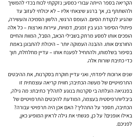
הקריאה בספר הייתה עבורי כמסע; נזקקתי לכוח בכדי להמשיך
ולהשתתף בו, אך ברגע שיצאתי אליו – לא יכולתי לעזוב עד
שהגיע לנקודת הסיום. העומס הרגשי, הלשון הסמיכה והעשירה,
פיתולי הסיפור הנע בין זמנים, דמויות, עיירות וארצות – כל אלה
הופכים אותו למסע מרתק בשבילי הכאב, הסבל, המוות והחיים
החורצים אותו. ההבנה העמוקה יותר – היכולת להתבונן באמת
בסיפור בשלמותו, ולהתחיל לפענח אותו – עדיין מחלחלת, תוך
כדי כתיבת שורות אלה.
שנים ארוכות לימדתי, ואני עדיין חוקרת בסקרנות, את ההיבטים
התרפויטיים של מעשה הכתיבה; חווית קריאה עוצמתית זו
בפנגיאה העלתה בי סקרנות בנוגע לתהליך כתיבתו: מה גילה,
ביבליותרפיסטית בעצמה, המודעת להיבטים התרפויטיים של
הכתיבה, תספר על התהליך? האם אכן היה תרפויטי עבורה?
באילו אופנים? על כן, פגשתי את גילה לראיון המופיע כאן,
לפניכם.