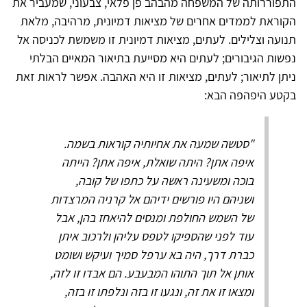
התפוררותה של המשפחה מהבהב פן פלאי, צבעוני, שמעביר את
הקוראת לממדים אחרים של מציאות דמיונית, מרהיבה, מלאת
תנועה וצלילים. לעתים, מציאות דמיונית זו משמשת לכניסה אל
נפשות הגיבורים; לעתים היא מסייעת בתיאור המאיים הבלתי
ניתן לתיאור; לעתים, מציאות זו היא האהבה. אפשר לראות זאת
בקטע היפהפה הבא:
"סטשה שמעה את אחיותיה קוראות בשמה.
איפה אתן? היתה שואלת, איפה אתן? הייתה
בוכה ומשעינה ראשה על כתפו של קובה,
ושניהם היו פורשים ידיהם אל קרניה המרצדות
של השמש החולפת ומנסים להיאחז בהן, אבל
עוד לפני שהספיקו לטפס עליהן ולרכוב איתן
כברת דרך, היה בא ערפל סמיך ועיקש ושומט
אותן אל תוך התוהו המבעבע. הם אבדו זו לזה,
ומצאו זו את זה, ונגעו זו בזה ונלפתו זו בזה,