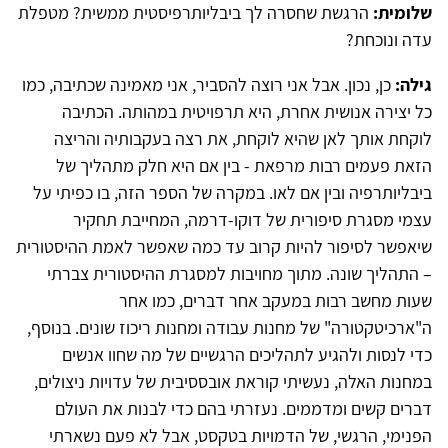
שלומית:
הרגשת שחסרה לך ביבליותרפיסטית ממשית? מטפלת
עדה ונוכחת?
גילה:
כן, נכון. אבל אני רוצה להסביר, אני מאמינה שכתיבה, כמו
כל יצירה אנושית אחרת, היא תרפויטית במהותה. הכתיבה
לוקחת אותך לאן שהיא לוקחת, את רצה בעקבותיה והריצה
הזאת פעמים רבות מרפאת - בין אם היא חלק מתהליך של
ביבליותרפיה ובין אם לאו. במקרה של הספר הזה, בו כפיתי על
עצמי מסגרת סיפורית של דוקו-דרמה, המחייבת תחקיר
שיאפשר לסיפור להיות קרוב עד כמה שאפשר לאמת ההיסטורית
– התהליך שונה. מתוך מחויבות למסגרת ההיסטורית צברתי
שעות מחשב רבות במעקב אחר דברים, כמו אחר
ה"ארכיטקטורה" של מחנות עבודה ומחנות ריכוז שונים. בנוסף,
כדי לנסות ולהגיע לתהליכים הרגשיים של מה שחוו אנשים
במחנות האלה, נעשיתי קוראת אובססיבית של עדויות ניצולים,
דברים קשים ומדממים. נעזרתי בהם כדי לבנות את העולם
הפנימי, הרגשי, של הדמויות בטקסט, אבל לא פעם נשארתי