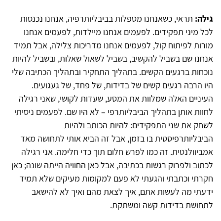
גילה:
תראי, כשאנחנו מטפלות בביבליותרפיה, אנחנו נכנסות
לכל מיני תפקידים. לפעמים אנחנו מיילדות, לפעמים אנחנו
מורות לפיתוח קול, לפעמים אנחנו מדריכות צלילה, אבל תמיד
אנחנו שם בשביל להקשיב, בשביל לשאול שאלות, ובשביל להיות
נוכחות ברגעים הקשים. בתהליך התחקיר ובתהליך הכתיבה שלי
היו הרבה רגעים קשים של בדידות, של פחד, של געגועים.
העיניים האלה שמלוות את המסע, שעדות לקושי, שאני רגילה
לחוות אותן בתהליך הביבליותרפי – לא היו שם. לפעמים ניסיתי
לשחק את שני התפקידים: להיות הכותב ולהיות
הביבליותרפיסטית בו בזמן, אבל זה הביא אותי לתחושה מאד
אמביוולנטית. זה כמו לפרש חלום תוך כדי חלימה. אני רגילה
לכתוב ולפרוק רגשות בכתיבה, אבל כאן החוויה הייתה שונה; כאן
חקרתי וכתבתי והגעתי לא פעם למקומות מעיקים שלא תמיד
ידעתי מה לעשות אתם, איך לצאת מהם ואיך לא להישאב
לתחושת בדידות קשה ומשתקת.