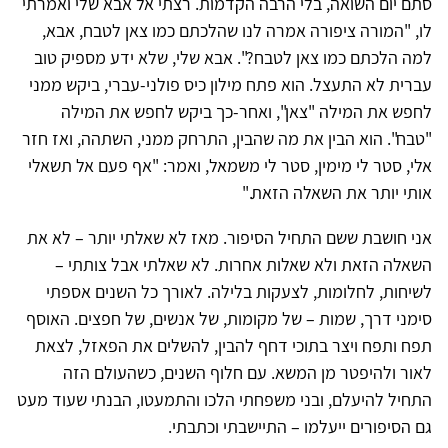
סתם יום השואה, בלי הרבה הקדמות. רצתי אל אבא שלי ואמרתי
לו, "המורה ציפורה אמרה לנו שהלכתם כמו צאן לטבח, אבא,
למה הלכתם כמו צאן לטבח?". אבא שלי, שלא ידע מספיק טוב
עברית לא התעצל. הוא פתח מילון כיס פולני-עברי, ביקש ממני
לחפש את המילה "צאן", ואחר-כך ביקש לחפש את המילה
"טבח". הוא הבין את מה שהבין, התרחק ממני, השתהה, ואז חזר
אלי, סטר לי מימין, סטר לי משמאל, ואמר: "אף פעם אל תשאלי
אותי יותר את השאלה הזאת."
אני חושבת ששם התחיל הסיפור. מאז לא שאלתי יותר – לא את
השאלה הזאת ולא שאלות אחרות. לא שאלתי אבל צותתי –
לשיחות, לחלומות, לצעקות בלילה. לאורך כל השנים אספתי
סימני דרך, שמות – של מקומות, של אנשים, של חפצים. האוסף
תפח ותפח ויצר בתוכי דחף להבין, להשלים את הפאזל, לצאת
לאור ולהיפטר מן המשא. עם חלוף השנים, כשהעולם הזה
התחיל להיעלם, ובני משפחתי הלכו והתמעטו, הבנתי שעוד מעט
גם הסיפורים ייעלמו – התיישבתי וכתבתי.