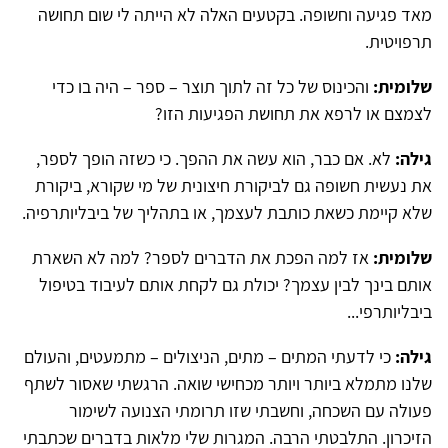
מאד פגיעה וחשופה. בקטעים האלה לא הייתה לי שום תחושה
תרפויטית.
שלומית:
והכינוס של כל זה לתוך תוצר – ספר – היה בו כדי
לצמצם או לרפא את תחושת הפגיעות הזו?
גילה:
לא. אם כבר, הוא עשה את ההפך. כי כשזה הופך לספר,
את נעשית חשופה גם לביקורת חיצונית של מי שקורא, ביקורת
שלא קיימת כשאת כותבת לעצמך, או בתהליך של ביבליותרפיה.
שלומית:
אז למה הפכת את הדברים לספר? למה לא השארת
אותם בינך לבין עצמך? יכולת גם לקחת אותם לעיבוד בטיפול
ביבליותרפי...
גילה:
כי לדעתי המתים – מתים, הניצולים – מתמעטים, והעולם
שלנו מתמלא ביותר ויותר מכחישי שואה. הרגשתי שאסור לשתף
פעולה עם השכחה, וחשבתי שזו תרומתי הצנועה לשימור
הזיכרון. התלבטתי הרבה. המגרות שלי מלאות בדברים שכתבתי