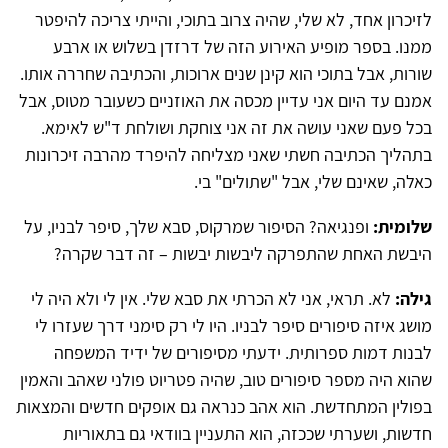
לזיכרון אחד, לא שלי, שהיה צרוב בתוכי, והייתי צריכה להיפטר
ממנו. בספר מופיע האירוע הזה של דרזדן בשלוש או ארבע
שורות, אבל בתוכי הוא קינן שנים ארוכות, והכתיבה שחררה אותו.
אמנם עד היום אני עדיין מכסה את האוזניים כשעובר מטוס, אבל
בכל פעם שאני עושה את זה אני צוחקת ושולחת ד"ש לאימא.
בתהליך הכתיבה חשתי שאני מצליחה להיפרד מהרבה זיכרונות
כאלה, שאינם שלי, אבל "שתולים" בי.
שלומית:
ופנגיאה? הסיפור שמרקוס, סבא שלך, סיפר לבניו, על
היבשת האחת שהתפרקה ליבשות יבשות – זה דבר שקרה?
גילה:
לא. תראי, אני לא הכרתי את סבא שלי. אין לי ולא היה לי
מושג איזה סיפורים סיפר לבניו. היו לי רק סימני דרך שעזרו לי
לבנות דמות ספרותית. ידעתי מסיפורים של ידיד המשפחה
שהוא היה מספר סיפורים טוב, שהיה פטריוט פולני שאהב והאמין
בפולין המתחדשת. הוא אהב כנראה גם אופקים חדשים והמצאות
חדשות, ושערתי שככזה, הוא התעניין בוודאי גם בתאוריות