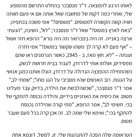
לאותו הרגע להמצאה. ד"ר מנסבכר בהחלט התרשם מהמופע
שלי, ואחרי כמה דקות של מחשבה שאל אותה אם אי פעם חוותה
חוויה קשה הקשורה למטוסים. "מטוסים?" אמי משכה בכתפיה;
"באת לארץ במטוס?" שאל ד"ר מנסבכר; "לא", השיבה, "הגעתי
ארצה באנייה. זה היה בפברואר וזה היה נורא." הרופא חזר ושאל
– "אף פעם לא קרה לך משהו שקשור במטוס?" אמי חזרה
וענתה – "לא. חוץ מאז, ב - 1945, כאשר הגרמנים ראו שהם
מפסידים, ושלחו אותי לדרזדן, לעבוד בבית חרושת לנשק.
כשהתחילה ההפצצה הגדולה על דרזדן, העלו אותנו כמגן אנושי
על הגגות. רוב האנשים שהיו מסביבי על הגג מתו"; "שמתי לב,"
אמר ד"ר מנסבכר, "שכשהלבשת את הילדה, בדיוק עבר מעלינו
מטוס. את כיסית את האוזניים בידיים, והילדה נכנסה להתקף של
בכי. תשימי לב", אמר הרופא, "מתי קורה שהילדה נכנסת
להתקף בכי."; ואימא שלי שמה לב. זה אכן קרה בכל פעם שעבר
מטוס.
הטראומה שלה הפכה להתנהגות שלי. זו, למשל, דוגמא אחת