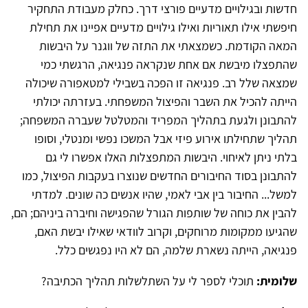
חדשות ובגילויים מדעיים פורצי דרך. כחלק מעבודת התחקיר
חיפשתי אילו תאוריות ואילו גילויים מדעיים אפיינו את תחילת
המאה הקודמת. כשמצאתי את התזה של ווגנר על היבשות
שהתפצלו מיבשת אם אחת שנקראה פנגיאה, הרגשתי כמי
שמצאה שלל רב. פנגיאה זו הפכה בשבילי למטאפורה שיכולה
הייתה להכיל את השבר והפיצול המשפחתי. בעזרתה יכולתי
להתבונן ולגעת בתהליך המפריד והמטלטל שעברה המשפחה;
תהליך שתחילתו אירוע פיזי אבל המשכו נפשי ומנטלי, וסופו
בלתי ניתן לאיחוי. היבשות המתפצלות האלו אפשרו לי גם
להתבונן בסוד החיבורים החדשים שנוצרו בעקבות הפיצול, כמו
למשל... החיבור בין אבי לאמי, שהיו אנשים כה שונים. למדתי
להבין את כוחה של שותפות הגורל שהפגישה וחיברה ביניהם; הם,
שהגיעו ממקומות מרוחקים, וקרוב לוודאי שאילו יבשת האם,
פנגיאה, הייתה נשארת שלמה, הם לא היו נפגשים כלל.
שלומית:
תוכלי לספר לי על השתלשלות תהליך הכתיבה?