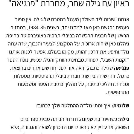
ראיון עם גילה שחר, מחברת "פנגיאה"
אנחנו יושבות ליד השולחן העגול במטבח של גילה. אין ספור
פעמים נפגשנו כאן מאז למדנו יחד, בשנים 1984-85, במחזור
הראשון של תכנית ההכשרה בביבליותרפיה באוניברסיטה בחיפה.
ניהלנו כאן שיחות ארוכות על המקצוע הצעיר והנבוך, שזה עתה
נולד וחיפש את דרכו, זהותו, מקומו בעולם. אפשר לכנות אותנו
"זקנות השבט", לפחות מבחינת הוותק והגיל. עכשיו, נוכח הספר
פנגיאה
שגילה כתבה, וראה אור לפני חודשים אחדים בהוצאת
כרמל. זוהי שיחה בין שתי חברות ביבליותרפיסטיות, מטפלות
ומנחות תהליכי כתיבה, על תהליך כתיבת הספר ומשמעותו
התרפויטית.
שלומית:
איך ומתי נולדה ההחלטה שלך לכתוב?
גילה:
כשהייתי בת שמונה. חזרתי הביתה מבית ספר ביום
השואה, אז עדיין לא קראו לו יום הזיכרון לשואה והגבורה, אלא