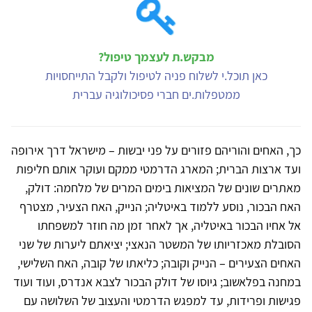
מבקש.ת לעצמך טיפול?
כאן תוכל.י לשלוח פניה לטיפול ולקבל התייחסויות
ממטפלות.ים חברי פסיכולוגיה עברית
כך, האחים והוריהם פזורים על פני יבשות – מישראל דרך אירופה
ועד ארצות הברית; המארג הדרמטי ממקם ועוקר אותם חליפות
מאתרים שונים של המציאות בימים המרים של מלחמה: דולק,
האח הבכור, נוסע ללמוד באיטליה; הנייק, האח הצעיר, מצטרף
אל אחיו הבכור באיטליה, אך לאחר זמן מה חוזר למשפחתו
הסובלת מאכזריותו של המשטר הנאצי; יציאתם ליערות של שני
האחים הצעירים – הנייק וקובה; כליאתו של קובה, האח השלישי,
במחנה בפלאשוב; גיוסו של דולק הבכור לצבא אנדרס, ועוד ועוד
פגישות ופרידות, עד למפגש הדרמטי והעצוב של השלושה עם