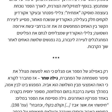
שמתנפץ. בנוסף למוזיקליות הצורנית, לאורך הספר נוכחת
בעוצמה מוסיקה "אמתית": צלילי פסנתר ובעיקר אקורדיון
לוקחים חלק בעלילה; האקורדיון שנשכח מאחור, מסייע ליצירת
הקשר בין האחים המחפשים זה את זה ברחבי יבשת אירופה
השסועה; צלילי האקורדיון שמצליחים לנחם את הפליטים
המתגלגלים לעיירה לינבורג, בה נפגשים שלושת האחים לאחר
שוך הקרבות.
***
רק באפילוג של הספר אנו מגלים כי הוא למעשה מגולל את
סיפור משפחתה של המחברת,
גילה שחר
– אז מתברר לקורא
כי האח האמצעי מבין השלושה הוא אביה. המפגש בינו לבין אמה,
במהלך נסיעה ברכבת בתום המלחמה, מסופר יחסית בקצרה
באחד מפרקיו האחרונים. גילה מסיימת את הספר במלים:
"חיפשתי את אשר אבד [...] וקולם בקולי, וכתבתי"
(עמ' 198).
החיפוש הארוך והיסודי שערכה והעלאת תוצאותיו על הכתב,