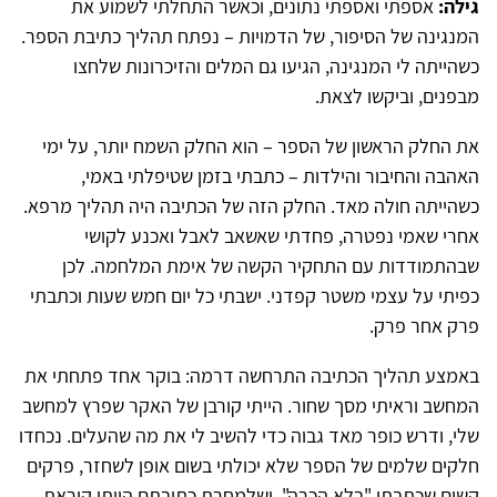
גילה:
אספתי ואספתי נתונים, וכאשר התחלתי לשמוע את
המנגינה של הסיפור, של הדמויות – נפתח תהליך כתיבת הספר.
כשהייתה לי המנגינה, הגיעו גם המלים והזיכרונות שלחצו
מבפנים, וביקשו לצאת.
את החלק הראשון של הספר – הוא החלק השמח יותר, על ימי
האהבה והחיבור והילדות – כתבתי בזמן שטיפלתי באמי,
כשהייתה חולה מאד. החלק הזה של הכתיבה היה תהליך מרפא.
אחרי שאמי נפטרה, פחדתי שאשאב לאבל ואכנע לקושי
שבהתמודדות עם התחקיר הקשה של אימת המלחמה. לכן
כפיתי על עצמי משטר קפדני. ישבתי כל יום חמש שעות וכתבתי
פרק אחר פרק.
באמצע תהליך הכתיבה התרחשה דרמה: בוקר אחד פתחתי את
המחשב וראיתי מסך שחור. הייתי קורבן של האקר שפרץ למחשב
שלי, ודרש כופר מאד גבוה כדי להשיב לי את מה שהעלים. נכחדו
חלקים שלמים של הספר שלא יכולתי בשום אופן לשחזר, פרקים
קשים שכתבתי "בלא הכרה", ושלמחרת כתיבתם הייתי קוראת