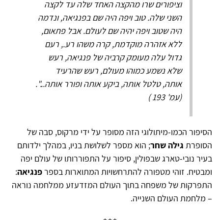
וציפורים שרו מהקצה האחד שלה עד לקצה
השני שלה. טוב ויפה היה שם בפנגיאה, ונדמה
היה שטוב ויפה יהיה שם לעולם. אבל פתאום,
ללא אזהרה מוקדמת, קרה משהו רע., רעם
גדול עלה מעומק קרביה של פנגיאה, רעש
שלא נשמע כמוהו מעולם, רעש שהרעיד
אותה, טלטל אותה, ביקע אותה ופורר אותה...".
(עמ' 193 )
הסיפור הכמו-מיתולוגי הזה מסופר על ידי מרקוס, סבה של
הסופרת
גילה שחר
; הוא מספר לשלושת בניו, במהלך ילדותם
בעיר נובי-טארג שבפולין, סיפור על התפוררותו של עולם יפה
ומבטיח. זוהי מטפורה להתרחשויות המתוארות בספר
פנגיאה
:
התפרקות של משפחה בתוך העולם המזדעזע ממלחמה נוראה
– מלחמת העולם השנייה.