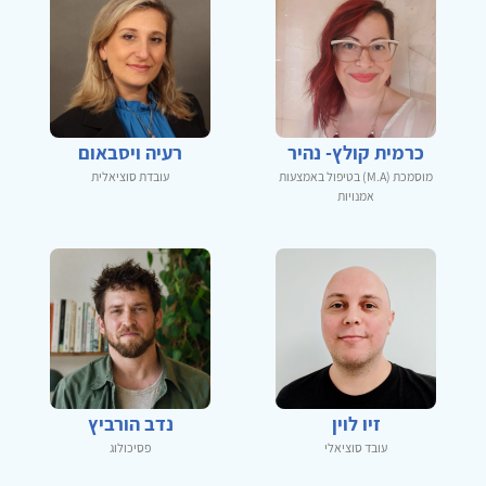
כרמית קולץ- נהיר
רעיה ויסבאום
מוסמכת (M.A) בטיפול באמצעות
עובדת סוציאלית
אמנויות
זיו לוין
נדב הורביץ
עובד סוציאלי
פסיכולוג