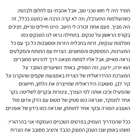
תמיד היה לי חוש טכני טוב, אבל אהבתי גם לחלום ולבהות.
כשהעולמות התערבלו, וזה לא קרה הרבה או כמעט בכלל, זה
היה מביך. פעם אחת זכורה לי היטב. היינו חיילים טריים, חניכים
בקורס הראשון על טנקים. בתחילה נראו לנו הטנקים כמו
מפלצות ענקיות, זרֹות בתכלית הזרות ומסובכות כל כך עם כל
המערכות, המפסקים והמחוונים. הצריח עם התותח והמקלעים
נראה מאיים, אבל אליו לפחות מצאנו דרך להרגיש מחוברים:
הוא יורה, ידענו, וזה הספיק. באחד השיעורים הוסבר על
המערכת ההידראולית של הצריח באמצעות שקפים שהוקרנו על
קיר לבן. משאבה הידראולית שמייצרת את הלחץ, חיישנים
שהפעילו וכיבו אותה לפי הצורך, צינורות ובקרים לשליטה: בקר
אחד למפקד, שנראה כמו סטיק של מטוס עם הדק אדום מול
האצבע המורה ובקר אחד לתותחן, שנראה כמו כידון של אופניים.
ככל שהמדריך העמיק בפרטים הטכניים העמקתי אני בהרהוריי.
משהו באופן שבו הטנק המוצק הכבד והיציב מסובב את הצריח