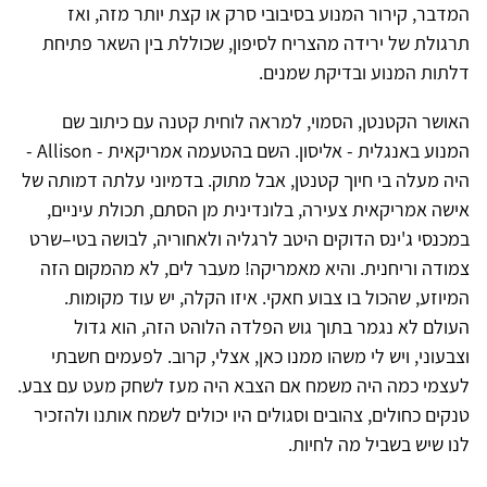
המדבר, קירור המנוע בסיבובי סרק או קצת יותר מזה, ואז
תרגולת של ירידה מהצריח לסיפון, שכוללת בין השאר פתיחת
דלתות המנוע ובדיקת שמנים.
האושר הקטנטן, הסמוי, למראה לוחית קטנה עם כיתוב שם
המנוע באנגלית - אליסון. השם בהטעמה אמריקאית - Allison -
היה מעלה בי חיוך קטנטן, אבל מתוק. בדמיוני עלתה דמותה של
אישה אמריקאית צעירה, בלונדינית מן הסתם, תכולת עיניים,
במכנסי ג'ינס הדוקים היטב לרגליה ולאחוריה, לבושה בטי–שרט
צמודה וריחנית. והיא מאמריקה! מעבר לים, לא מהמקום הזה
המיוזע, שהכול בו צבוע חאקי. איזו הקלה, יש עוד מקומות.
העולם לא נגמר בתוך גוש הפלדה הלוהט הזה, הוא גדול
וצבעוני, ויש לי משהו ממנו כאן, אצלי, קרוב. לפעמים חשבתי
לעצמי כמה היה משמח אם הצבא היה מעז לשחק מעט עם צבע.
טנקים כחולים, צהובים וסגולים היו יכולים לשמח אותנו ולהזכיר
לנו שיש בשביל מה לחיות.