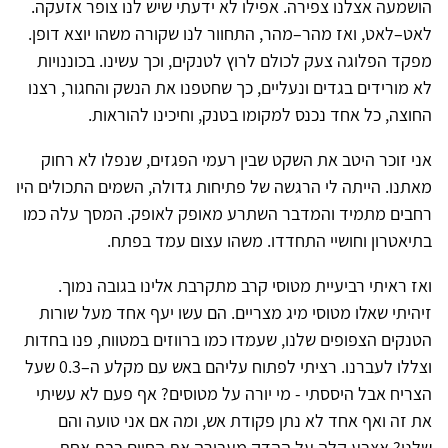
הושמעה אצלנו צפירה. אפילו לא ידעתי שיש לנו צופר אזעקה.
לאט–לאט, ואז מהר–מהר, התחוור לנו שקורה משהו יוצא דופן.
מפקד הפלוגה צעק לכולם לרוץ לטנקים, וכך עשינו. בכוננויות
לא מורידים בגדים ונעליים, כך שחטפנו את הנשק והחגור, רצנו
החוצה, כל אחד נכנס למקומו בטנק, וחיכינו להוראות.
אני זוכר היטב את השקט שבין רעמי הפגזים, שנפלו לא רחוק
מאתנו. הייתה לי הרגשה של פתיחות גדולה, השמים התכולים היו
רחבים מתמיד והמדבר השתרע מאופק לאופק. המסך עלה כמו
בתיאטרון וחושיי התחדדו. משהו עצום עמד בפתח.
ואז ראיתי רביעיית מטוסי קרב מתקרבת אלינו בגובה נמוך.
זיהיתי שאלו מטוסי מיג מצריים. הם עשו יעף אחד מעל שורות
הטנקים הצפופים שלנו, שעמדו כמו ברווזים במטווח, פנו בחדות
וצללו לעברנו. רציתי לפתוח עליהם באש עם מקלע ה–0.3 שעל
הצריח אבל היססתי - מי יורה על מטוסים? אף פעם לא עשיתי
את זה ואף אחד לא נתן פקודת אש, ומה אם אני טועה והם
שלנו? אצבע קלה על ההדק מעבירה את החיים בבת אחת