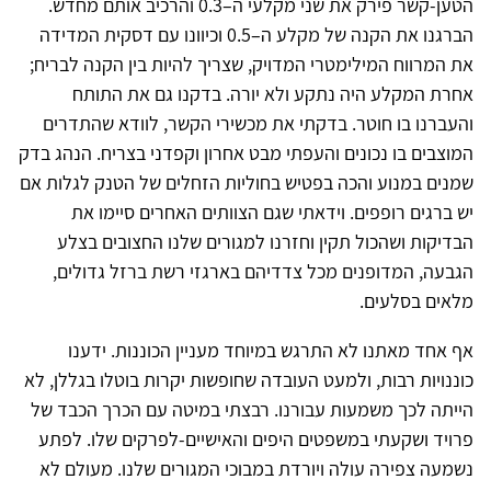
הטען-קשר פירק את שני מקלעי ה–0.3 והרכיב אותם מחדש.
הברגנו את הקנה של מקלע ה–0.5 וכיוונו עם דסקית המדידה
את המרווח המילימטרי המדויק, שצריך להיות בין הקנה לבריח;
אחרת המקלע היה נתקע ולא יורה. בדקנו גם את התותח
והעברנו בו חוטר. בדקתי את מכשירי הקשר, לוודא שהתדרים
המוצבים בו נכונים והעפתי מבט אחרון וקפדני בצריח. הנהג בדק
שמנים במנוע והכה בפטיש בחוליות הזחלים של הטנק לגלות אם
יש ברגים רופפים. וידאתי שגם הצוותים האחרים סיימו את
הבדיקות ושהכול תקין וחזרנו למגורים שלנו החצובים בצלע
הגבעה, המדופנים מכל צדדיהם בארגזי רשת ברזל גדולים,
מלאים בסלעים.
אף אחד מאתנו לא התרגש במיוחד מעניין הכוננות. ידענו
כוננויות רבות, ולמעט העובדה שחופשות יקרות בוטלו בגללן, לא
הייתה לכך משמעות עבורנו. רבצתי במיטה עם הכרך הכבד של
פרויד ושקעתי במשפטים היפים והאישיים-לפרקים שלו. לפתע
נשמעה צפירה עולה ויורדת במבוכי המגורים שלנו. מעולם לא