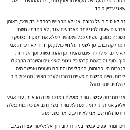
הגובה המתמעט של מעופם ובאופן מוזר, מתמהמהים. נראה
שאני עדיין פוחד.
זה לא סיפור על גבורה ואני לא מתבייש בפחדיי. רק שאז, באותן
ארבעים שעות לפני יותר מארבעים שנה, לא פחדתי. חשתי
בסכנה כמובן, ועשיתי ככל שאפשר למלא את תפקידי כמפקד
המחלקה ובו בזמן לשמור על חיי כולנו, אך רוחי לא רעדה. אני
לא מתבייש להגיד שגם נהניתי מן ההתרגשות, ומן השחרור.
סוף–סוף זה באמת קרה! כל גינוני האימונים והשגרה התבטלו.
הנִצרות היו פתוחות, המקלעים והתותח טעונים ואפשר היה
לירות! היינו פרשים חופשיים ודהרנו לעבר האויב, מה יכול היה
להלהיב יותר מזה?
אני מתרחק עכשיו. גווייה מוטלת במרכז שדה הראייה, עוד אגיע
אליה, אני זקוק לזמן. זאת לא גווייה בשר ודם, אם כי רבות כאלה
היו מוטלות שם, אני לא יודע, נראה כשנראה.
זיכרונותיי עפים עכשיו במהירות ובחיוך אל אליסון. עצירה בלב