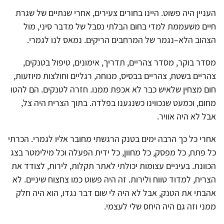
העניין היה פשוט. היינו בחורים צעירים, אחרי שנתיים של שגרת
חיים משעממת למדי בחום הבלתי נסבל של מדבר סיני, מול
הצהוב הלא–נגמר של המרחבים הריקים. נמאס לנו לגמרי.
מסדר בוקר, מסדר צהריים, תדריך, אימונים, טיפול בטנקים,
צהריים בשטח, צהריים בבסיס, מנוחה, רגליים וחולצות מיוזעות,
חום מצחין שלאיש כבר לא אכפת ממנו. חזרה לטנקים. הם להטו
מחום, וכמעט שנכווינו כשנגענו בפלדה. בתוך הצריח היה צל,
אבל לא היה אוויר.
אחרי כל כך הרבה ימים בטנק הרגשתי מחובר אליו לגמרי. הכרתי
כל פתח, כל מפסק, כל מחוון, כל ידית הפעלה וכל מילימטר בצג
הכוונת. בעיניים עצומות יכולתי לאתר תקלות, לירות, לצודד את
הצריח, למדוד טווח ולירות. זה היה פשוט כמו צחצוח שיניים. לא
אהבתי את הטנק, אבל לא היה לי שום דבר נגדו, הוא היה חלק
ממני וזה גם היה היחס שלי לעצמי.