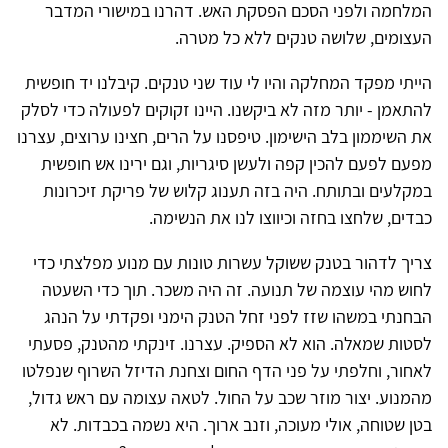
המלחמה ולפני הסכם הפסקת האש. דהרנו במישורי המדבר
העצומים, שלושה טנקים ללא כל מטרה.
הייתי מפקד המחלקה והיו לי עוד שני טנקים. קיבלנו יד חופשית
להתאמן - יותר מזה לא ביקשנו. היינו זקוקים לפעולה כדי לסלק
את השיממון בלב הישימון. טיפסנו על הרים, חצינו ערוצים, עצרנו
מפעם לפעם להכין קפה ולעשן סיגריות, וגם ירינו אש חופשית
במקלעים ובתותח. היה בזה תענוג קלוש של פריקת זיכרונות
כבדים, שלחצו בחזה וכיווצו לנו את הנשימה.
צריך לדהור בטנק ששוקל עשרות טונות עם מנוע מפלצתי כדי
לחוש מהי עוצמה של תנועה. זה היה משכר. תוך כדי השעטה
הבחנתי במשהו שזז לפני זחל הטנק הימני ופקדתי על הנהג
לסטות שמאלה. הוא לא הספיק. עצרנו. זינקתי מהטנק, פסעתי
לאחור, וחלפתי על פני הדף החום וצחנת הדיזל השרוף שנפלטו
מהמנוע. יצור מוזר שכב על החול. לטאה עצומה עם ראש גדול,
בטן שטוחה, אולי מעוכה, וזנב ארוך. היא נשמה בכבדות. לא