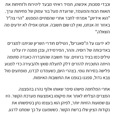
וכבדי סמכות; איכשהו, תמיד ראיתי מבעד ליהירות ולזחיחות את
תאוות הכוח והמעמד, שרועדת מעל בור עמוק של פחיתות ערך.
"הוא אידיוט," אמרתי לחבר אחרי שהסתיים המפגש. "הרי צה"ל
באזור זה אנחנו, ואין לנו שום תשובה. אנחנו אפילו לא יודעים מה
השאלה."
לא ידענו על ה"סאגרים", הטילים חודרי השריון שניתנו למצרים
באדיבותה של רוסיה. וההר, הפירמידה, ובכן ממנה ירו עלינו
טילים כמו בציד ברווזים. עוד תשובה שהתבררה כאגדה סתומה
הייתה התוכנית להזרים דלק לתעלת סואץ ולהבעירה כדי למנוע
פלישה בסירות גומי. בצהרי היום, כשעמדנו לבדנו, מופתעים מול
צבא גדול, ספגנו בגופנו את התשובות האיומות.
אחרי המלחמה מישהו סיפר שאותו אלוף נהרג בהפצצה.
המצרים הצליחו לאתר את מיקומו באמצעות מערכת הקשר. היו
גם שמועות הזויות יותר, לפיהן הוא בעצמו נתן בטיפשותו את
נקודות הציון שלו ברשת הקשר. כששמענו על כך שמחנו לרגע.