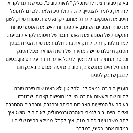
באופן טבעי רצינו להשתכלל, "להיות טובים", כפי שנהגנו לקרוא
לזה אז, כלומר להצטיין, להנהיג ולהגיע הלאה. למדנו לתפעל
היטב את הטנקים, לתחזק אותם, לקרוא מפות טופוגרפיות, לשנן
את טווחי הפגזים השונים, את פקודות האש, את הטמפרטורות
התקינות של המנוע ואת האופן הנכון של חימומו לקראת נסיעה.
למדנו לפרק זחל, לחזק את ברגיו ולגרז את פיות הגירוז בבטן
הטנק. תרגלנו פרישה מהירה של רשת הסוואה מעל הטנק
וכניסה תחתיה. תרגלנו איך לגלגל אותה חזרה על הסיפון. בסיום
התרגיל היינו מתנשפים, רטובים מזיעה ומכוסים באבק חום
לבנבן שדבק לפנינו.
העניין היה זה. נמאס לנו. לחלוטין. לא ראינו שום סיבה טובה
להיות שם ולעשות את זה. היו לנו חופשות קצרות, שבוזבזו
בעיקר על הנסיעות הארוכות הביתה ובחזרה, ומכתבים מהחברה
ואליה. הייתי בור לגמרי באהבה ובנפתוליה, לא היה לי מושג איך
לתת משהו ועוד פחות מזה, איך לקבל; ממילא החיים שלי היו
במקום אחר, בסיני, במדבר.