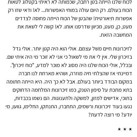
לכוח שלנו הייתה בטן רחבה, שכמותה לא ראיתי בקטלוג לטאות
הכוח בעולם. רק היום עולה במוחי האפשרות... לא! ודאי שזו רק
אפשרות תיאורטית! שהבטן של הכוח הייתה פחוסה לצדדים
מעט, כן, מעט, מכיוון שדרסנו אותו. לא! קשה לי לשאת את
המחשבה הזאת.
לזיכרונות חיים משל עצמם. אולי הוא היה קטן יותר. אולי גדל
בזיכרון שלי. אין לי את מי לשאול כי אני לא זוכר מי היה איתי שם.
ובכלל, אולי הכוח שלנו היה מסוג לא מוכר למדע, "כוח זיכרון".
דמיינתי אז שהצלתי חיה מוזרה, ושהיא מארחת לנו חברה
במקום הבודד ביותר בעולם. אבל לא כך היה. היא הייתה חתומה
בתא מתכת על סיפון הטנק, כמו זיכרונות המלחמה הדחוקים
בתוכי, אדישים למזון, למשקה ולתענוגות. הם נשמו בכבדות,
נגעו בעוד זיכרונות ורשמים, התחברו, התנתקו, החלימו, גוועו, מי
יודע? מי רוצה לדעת?
* * *