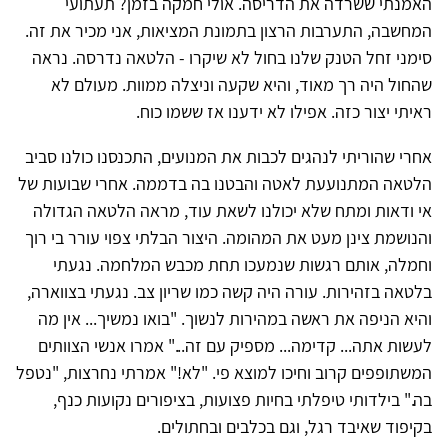
האמנתי ששרדה את הדריסה. אולי חמקה בזמן? תעתועי
המחשבה, התערבות הרצון בתמונת המציאות, אני מכיר את זה.
סימני זחל הטנק שלנו בחול לא שיקרו - הלטאה נדרסה. נראה
שהחול היה רך מאוד, והיא שקעה וניצלה ממוות. מעולם לא
ראיתי יצור כזה. אפילו לא ידענו אז ששמו כוח.
אחרי שהוריתי לנהגים לכבות את המנועים, התכנסנו כולנו סביב
הלטאה המתנועעת לאטה והבטנו בה בדממה. אחרי שבועות של
אי ודאות ומתח שלא יכולנו לשאת עוד, מראה הלטאה הגדולה
והנושמת צינן מעט את המהומה. היצור הבלתי צפוי עורר בי רוך
וחמלה, אותם רגשות שנמעכו תחת מכבש המלחמה. נגעתי
בלטאה בזהירות. עורה היה קשה כמו שריון צב. נגעתי בצווארה,
והיא הניפה את ראשה במהירות לנשוך. "בואו נמשיך... אין מה
לעשות אתה... קדימה... מספיק עם זה..." אמרו אנשי הצוותים
המשתופפים קרוב וחיכו למוצא פי. "לא!" אמרתי נחרצות, "נטפל
בה." בילדותי טיפלתי בחיות פצועות, בציפורים נקועות כנף,
בקיפוד שאיבד רגל, וגם בכלבים ובחתולים.