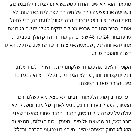
מתואר, הוא ולא שיניו החדות משמש אותו לציד. די לו בנשיכה,
בשריטה או בפציעה קלה של חיה החולפת לידו באדישות, לא
מאמינה שהיצור האטי והכבד הזה מסוגל לגעת בה, כדי לחסל
אותה. הריר המזוהם שבפיו מכיל חיידקים קטלניים שהורגים את
טרפו בתוך 24 עד 48 שעות. הקומודו הזה רק הולך בסבלנות
אחרי הארוחה שלו, שמאטה את צעדיה עד שהיא נופלת לקראתו
דשנה ותוססת מוות.
הקומודו לא נראה כמו זה שלקחנו לטנק. היו לו, לכוח שלנו,
רגליים קצרות יותר, פיו לא הגיר ריר, ובכלל הוא היה במדבר
סיני, הרחק מאזור תפוצתו.
דפדפתי בין סוגי הלטאות הרבים ולא מצאתי את שלנו. הכוח
האפור, הפעיל באזור ההוא, מגיע לאורך של מטר ומשקלו לא
עולה על עשרה קילוגרמים, הרבה–הרבה פחות מהיצור שאני
זוכר מאז, זה שנשאנו אל סיפון הטנק. "כוח הנילוס", המצוי גם
הוא לא רחוק מאיפה שהיינו, חי במים וצבעוני בהרבה. ובכלל,