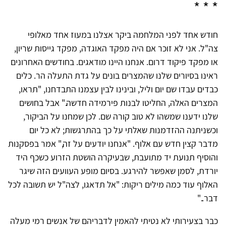
* * *
חודש אחד לפני המלחמה ביקר אצלנו במעוז אחד מאלופי
צה"ל. אני לא זוכר אם היה מפקד האוגדה, מפקד גייסות שריון,
או מפקד פיקוד דרום. אנחנו היינו מודאגים. בחודשים האחרונים
ראינו בסיורים שלנו שהמצרים בונים על גדת התעלה הר. כלים
כבדים עבדו שם יום וליל, ובינינו לבין עצמנו התבדחנו, "תראו,
המצרים האלה, החליטו לבנות פירמידה חדשה." אבל בחושים
שלנו ידענו שמשהו לא טוב קורה שם. לכן שמחנו על הביקור,
וכשניתנה ההזדמנות שאלתי על כך בהתרגשות; לא כל יום
מדבר קצין חדש עם אלוף. "אנחנו יודעים על זה," אמר בפסקנות
והוסיף תנועת יד מתועבת, שבעיקרה הושטת הזרוע כשכף היד
יורדת, לסמן שאפשר להירגע. בסיום מופע העוועים הזה שיגר
האלוף עוד כמה מילים ריקות: "אל תדאגו, לצה"ל יש תשובה לכל
דבר.."
כבר בצעירותי לא נטיתי להאמין לדבריהם של אנשים רמי מעלה