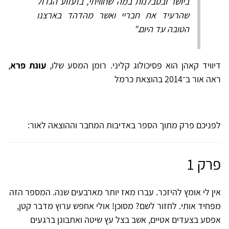
ביושר ובסבלנות במה שחוויתי, בזעזוע הגדול
שהרעיד את חבריי ואשר מהדהד בארצנו
הטובה עד היום."
דיוויד קאהן הוא פסיכולוג קליני. רומן המסע שלו,
עונת פרא
,
ראה אור ב־2014 בהוצאת כרמל
לפניכם פרק מתוך הספר באדיבות המחבר וההוצאה לאור:
פרק 1
אין לי אומץ להיזכר. עברו מאז יותר מארבעים שנה. המספר הזה
מפחיד אותי. לחזור לשם? מסוכן! אולי אחפש ערוץ מדבר קטן,
אפסע בצעדים אטיים, אשב בצל עץ שיטה ואתבונן ברגעים