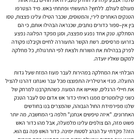
מעולם לעולם. ללחוץ? התעשתי ופתחתי באש. מיד הצטרפו
הטנקים האחרים לירי, והמטוסים, שכבר הטילו עלינו פצצות, טסו
בין אין–ספור כדורים נותבים, שכנראה הבהילו אותם, כי הם
הסתלקו. טנק אחד נפגע מפצצה, וסגן מפקד הפלוגה נפצע
בזרועו מרסיסים. רשת הקשר התעוררה לחיים וקיבלנו פקודה
לפרק בבהילות את השורות ולצאת לפי התרגולת, כל מחלקה
למקום שאליו יועדה.
הובלתי את המחלקה במהירות לעבר מעוז המזח שעל גדות
התעלה. פגזי ארטילריה התפוצצו מכל עבר ואנחנו דהרנו להציל
את חיילי הרגלים, שאיישו את המעוז. כשהתקרבנו למרחק של
כשני קילומטרים ממנו ראיתי כדור אש אדום טס לעבר הטנק
שלנו מפירמידת החול הגבוהה, שהמצרים בנו בחודשים
האחרונים. "איזה טיפשים אנחנו," חלפה בי המחשבה, מה יותר
פשוט מזה, הם צולפים עלינו מלמעלה, אבל מהו כדור האש
הזה? פקדתי על הנהג לסטות ימינה. כדור האש פנה גם הוא.