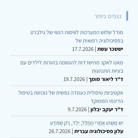
נצפים ביותר
מודל שלוש המערכות לוויסות רגשי של גילברט
בפסיכולוגיה רפואית של
יששכר עשת
|
17.7.2026
מאגו לאקו: מהישרדות להגשמה בהורות לילדים עם
בעיות התנהגות
ד"ר ליאור סומך
|
19.7.2026
אקטיביות טיפולית כעמדה נפשית של נוכחות בטיפול
הדינמי הממוקד
ד"ר יעקב יבלון
|
9.7.2026
יֵשׁ מַשֶּׁהוּ אַחֲרֵי הֶחָלָל, יֶלֶד, רַק שֶׁתֵּדַע
עלון פסיכולוגיה עברית
|
26.7.2026