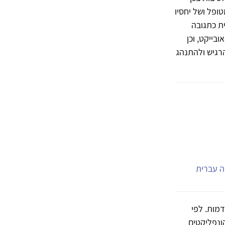
ופל ושל יחסיו
ת כתגובה
בייקט, וכן
הרגיש ולהתנהג
יה עברית
מות. לפי
ונפליקטים