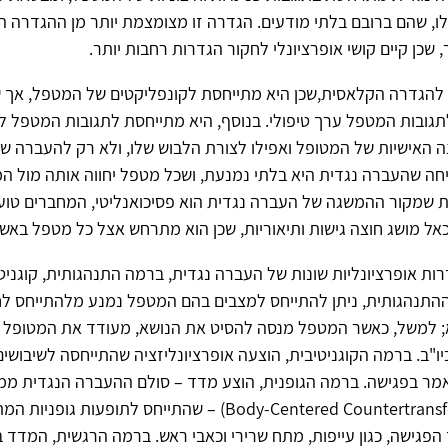
ו, שהם ברובם בלתי מודעים. הגדרה זו מצומצמת יותר מן ההגדרה ה
שכן קיים קושי אופרציונלי לחקור הגדרות רחבות יותר.
 להגדרה הקלאסית,שכן היא מתייחסת לקונפליקטים של המטפל, אך 
לתגובות המטפל ערך טיפולי. בנוסף, היא מתייחסת לתגובות המטפל לכל
ה האישיות של המטופל ואפילו לצורת הלבוש שלו, ולא רק להעברה ש
ה שהעברה נגדית היא בלתי נמנעת, ושכל מטפל יחווה אותה מול המ
ת שמקור ההמשגה של העברה נגדית הוא פסיכואנליטי, המחברים טוע
אל מושג חוצה גישות ותיאוריות, שכן הוא מתרחש אצל כל מטפל באש
רות אופרציונליות שונות של העברה נגדית, ברמה התנהגותית, קוגניטי
ההתנהגותית, ניתן להתייחס למצבים בהם המטפל נמנע מלהתייחס לח
 למשל, כאשר המטפל מנסה להסיט את הנושא, מעודד את המטופל ל
ו"ב. ברמה הקוגניטיבית, הוצעה אופרציונליזציה שהתייחסה לשיבושים 
ר בפגישה. ברמה הגופנית, הוצע מדד – סולם ההעברה הנגדית ממ
(Body-Centered Countertransference Scale) – שהתייחס לתופעות
גישה, כגון עייפות, מתח שרירי וכאבי ראש. ברמה הרגשית, המדד ב