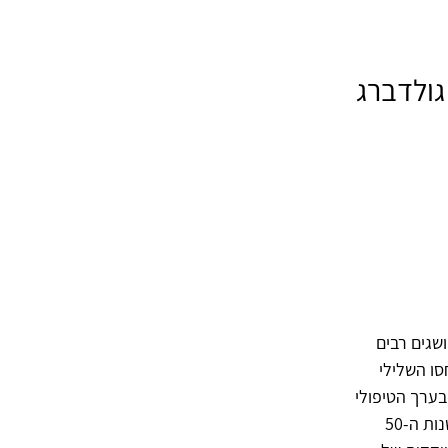
גולדברג
שגים רבים
סו השלילי
בערך הטיפולי
שלה. באותה תקופה, פסיכותרפיסט טוב נתפס כמי שמסוגל להימנע ממנה לגמרי. בשנות ה-50