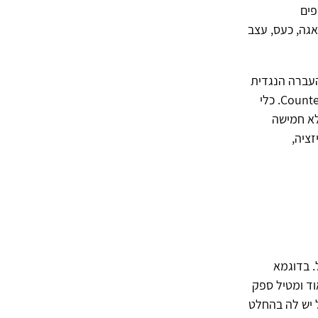
פים
אגה, כעס, עצב
העברה הנגדית
שלהם. כלי עיקרי שפותח לצורך זה הוא ה-Countertransference Factors Inventory (CFI). כלי
לא חמישה
ציה,
. בדוגמא
ד ומטיל ספק
 יש לה בהחלט