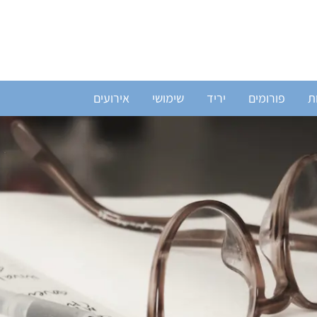
ת
פורומים
יריד
שימושי
אירועים