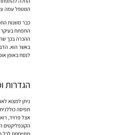
החלה להתפתח ה
המטפל עמה עשו
כבר משנות החמי
התפתח בעיקר ב
ההכרה בכך שהע
באשר הוא. הדבר
לנסח באופן אופ
הגדרות ו
ניתן למצוא לאו
תפיסה כוללנית (totalistic) ותפיסה משלימה (complementary). ה
אצל פרויד, רו
הקונפליקטים ה
מתייחסת לכל ת