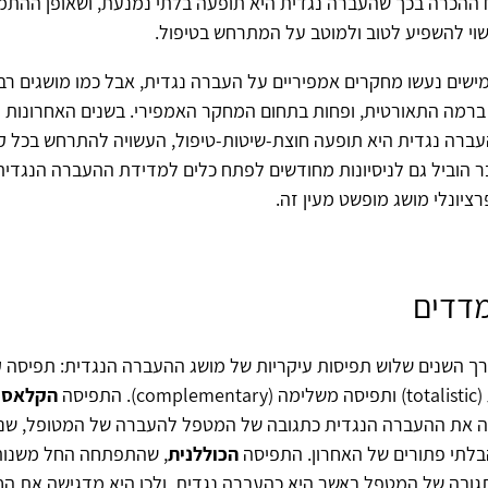
הכרה בכך שהעברה נגדית היא תופעה בלתי נמנעת, ושאופן ההתמ
י להשפיע לטוב ולמוטב על המתרחש בטיפול.
שים נעשו מחקרים אמפיריים על העברה נגדית, אבל כמו מושגים רב
רמה התאורטית, ופחות בתחום המחקר האמפירי. בשנים האחרונות
ברה נגדית היא תופעה חוצת-שיטות-טיפול, העשויה להתרחש בכל קש
 הוביל גם לניסיונות מחודשים לפתח כלים למדידת ההעברה הנגדית
רציונלי מושג מופשט מעין זה.
מדדים
רך השנים שלוש תפיסות עיקריות של מושג ההעברה הנגדית: תפיסה 
תפיסה
הקלאסי
אה את ההעברה הנגדית כתגובה של המטפל להעברה של המטופל, שנו
בלתי פתורים של האחרון. התפיסה
הכוללנית
גובה של המטפל באשר היא כהעברה נגדית, ולכן היא מדגישה את הח