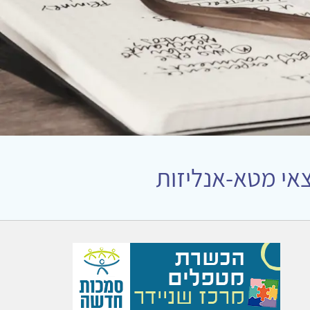
אי מטא-אנליזות