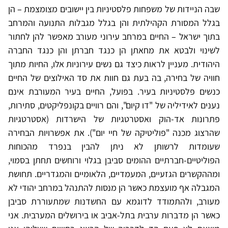
שבה הניידות של משפחות פלסטיניות בין יישובים מצומצמת – הן
בגלל המסורת הקהילתית והן בגלל מגבלות התנועה והמרחב
בתוך ישראל – החיים במרחב עירוני מעורב מאפשר להן לחתור
לשינוי ולבטא את מחאתן הן כנגד חברתן והן כנגד החברה
היהודית. מעניין לראות כיצד גם נשים עירוניות אלו, החיות מתוך
חוויה של בחירה, בה בעת גם חוות את סד האילוצים של החיים
כנשים פלסטיניות בעיר. בפועל, החיים בעיר המעורבת אינם
נענים לאידיליה של "דו קיום", והם רוויים בקונפליקטים, סתירות,
פתרונות אד-הוק ואסטרטגיות של הישרדות (אסטרטגיות
שהרצוג מכנה "פוליטיקה של חיי יום"). את אפשרויות הבחירה
שעומדות לרשותן לא ניתן להבין בנפרד מהכוחות
הפוליטיים-חברתיים ההומים סביבן בגלוי ורוחשים תחתן בסמוי,
ומההקשרים הגזעיים, המעמדיים, הלאומיים והמגדריים. תחושת
המגבלה אף מועצמת כאשר הן מנסות להתנהל במרחב יהודי לא
מעורב, ולהתמודד לדוגמא עם החשדנות שמתעוררת סביבן
כאשר הן מדברות ערבית בתל-אביב או בירושלים המערבית. אני