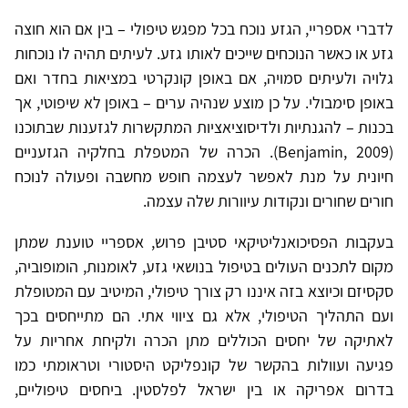
לדברי אספריי, הגזע נוכח בכל מפגש טיפולי – בין אם הוא חוצה
גזע או כאשר הנוכחים שייכים לאותו גזע. לעיתים תהיה לו נוכחות
גלויה ולעיתים סמויה, אם באופן קונקרטי במציאות בחדר ואם
באופן סימבולי. על כן מוצע שנהיה ערים – באופן לא שיפוטי, אך
בכנות – להגנתיות ולדיסוציאציות המתקשרות לגזענות שבתוכנו
(2009 ,Benjamin). הכרה של המטפלת בחלקיה הגזעניים
חיונית על מנת לאפשר לעצמה חופש מחשבה ופעולה לנוכח
חורים שחורים ונקודות עיוורות שלה עצמה.
בעקבות הפסיכואנליטיקאי סטיבן פרוש, אספריי טוענת שמתן
מקום לתכנים העולים בטיפול בנושאי גזע, לאומנות, הומופוביה,
סקסיזם וכיוצא בזה איננו רק צורך טיפולי, המיטיב עם המטופלת
ועם התהליך הטיפולי, אלא גם ציווי אתי. הם מתייחסים בכך
לאתיקה של יחסים הכוללים מתן הכרה ולקיחת אחריות על
פגיעה ועוולות בהקשר של קונפליקט היסטורי וטראומתי כמו
בדרום אפריקה או בין ישראל לפלסטין. ביחסים טיפוליים,