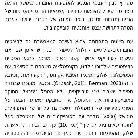
מהחוץ לבין העצמי הנכנע להשפעות החברה. מיטשל הראה
כיצד מה שיכול להיראות כבחירה עצמאית הנו פרי הפנמות של
הורים ותרבות, ומנגד, כיצד ספיגה של תרבות יכולה לעבור
המרה לתחושת עצמי אותנטית וסובייקטיבית.
עם השנים התפתחה אפוא חשיבה המאפשרת גם להיבטים
החברתיים-פוליטיים לחלחל לטיפול והבנה שהאופן שבו אנו
נעשים לסובייקט אנושי קשור באופן מורכב לרגע המסוים
בהיסטוריה שלתוכו נולדנו, בקונסטלציה משפחתית מסוימת עם
הפסיכולוגיה שלה, המעמד הסוציו-אקונומי, הרקע האתני, וכיוצא
בזה (Orbach, 2011; Berman, 2003). וכאשר מוסכם שבחדר
הטיפול יושבים שני סובייקטים, ולא מטפל ניטראלי החוקר
באובייקטיביות את המטופל, אך מתבקש שאותה הבנה על
הסובייקטיביות של המטפלת תיושם גם על זו של המטופלת.
מיטשל (2000) מדבר על הסובייקטיביות של המטפלת כעל
"חומר שאינו ניתן לקילוף" (עמ' 110): כך, גם הבחירות האישיות
שלה, ההפנמות התרבותיות כמו גם הביוגרפיה וההיסטוריה