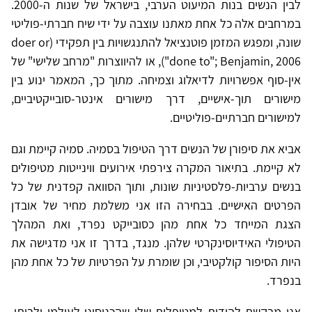
לבין הנשים בנות המיעוט הערבי, בישראל של שנות ה-2000.
במרחבים אלה כל אחת מאתנו עוצבה על ידי שיח חברתי-פוליטי
שונה, ומפגש המזמן פוטנציאל להתנגשויות בין תפקידי (doer or
done to"; Benjamin, 2006"), או להיווצרות "מרחב שלישי" של
אין-סוף אפשרויות לדיאלוג וצמיחה. מתוך כך, המאמר ינוע בין
מישורים תוך-אישיים, דרך מישורים אינטר-סובייקטיביים,
למישורים חברתיים-פוליטיים.
אביא את סיפורן של הנשים דרך הטיפול בסמיה. סמיה קיימת וגם
לא קיימת. בתיאור המקרה צירפתי אירועים ווינייטות מטיפולים
בנשים ערביות-פלסטיניות שונות, ותוך הסוואה קפדנית של כל
הפרטים האישיים. בבחירה הזו אני משלמת מחיר של אובדן
הצגת המייחד כל אחת מהן כסובייקט נפרד, ואת המהלך
הטיפולי האידיוסינקרטי שלהן. מנגד, בדרך זו אני מדגישה את
היות הסיפור קולקטיבי, וכן שומרת על הפרטיות של כל אחת מהן
בנפרד.
אני מבקשת להודות למטופלות שלי שהכניסוני לעולמן ולביתן.