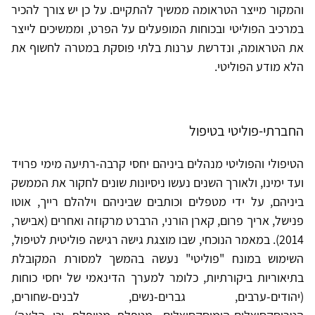
והמקור מייצר הטראומה ממשיך להתקיים. על כן יש צורך להכיר
במרכיב הפוליטי ובכוחות המופעלים על הפרט, וממשיכים לייצר
את הטראומה, ונדרשת ערנות בלתי פוסקת במטרה לחשוף את
הלא מודע הפוליטי.
החברתי-פוליטי בטיפול
הטיפולי והפוליטי מנהלים ביניהם יחסי קרבה-רתיעה מימי פרויד
ועד ימינו, ולאורך השנים נעשו ניסיונות שונים לחקור את הממשק
ביניהם, על ידי מטפלים וכותבים שביניהם וילהלם רייך, אוטו
פנישל, אריך פרום, קארן הורני, הרברט מרקוזה ואחרים (אבישר,
2014). במאמר הנוכחי, שבו מוצגת גישה רגישה פוליטית לטיפול,
השימוש במונח "פוליטי" נעשה בהמשך למסורת המקובלת
בתיאוריות ביקורתיות, כלומר למערך הדינאמי של יחסי כוחות
(יהודים-ערבים, גברים-נשים, לבנים-שחורים,