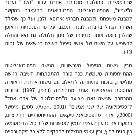
שנורמאליות ופתולוגיה מוגדרות אחרת עבור "הלבן" ועבור
ה"שחור", שהפסיכואנליזה הפרוידיאנית התעצבה בהקשר
למבנה משפחתי ולמבנה חברתי אירופאי ולבן, ועל כך שהילד
השחור הגדל בחברה לבנה יתעצב על פי הפנטזיות והאופן
שהלבן רואה אותו. כתיבתו של פנון חלחלה גם היא והחלה
להשפיע על השיח של אנשי טיפול בעולם בנושאים של זהות
וגזע.
מבין גישות הטיפול העכשוויות, הגישה הפסיכואנליטית
ההתייחסותית משמשת ככר פורה להתפתחות חשיבה רגישה
פוליטית, בזכות פתיחותה לדיאלוג עם גישות אחרות והאווירה
התוססת המאפיינת אותה מתחילתה (ברמן, 1997), ובזכות
ההרחבה שגישה זאת מציעה מ"פסיכולוגיה של אדם אחד"
ל"פסיכולוגיה של שני אנשים" (Aron, 2001). סטיבן מיטשל
(2000), אחד מהפסיכואנליטיקאים ההתייחסותיים החלוציים,
בחוקרו את גרעין העצמי הזמין לאפשרות של ביטול הדיכוטומיה
בין פנים לחוץ, ובין עצמי המצליח להתקיים ללא כל זיקה וכפייה