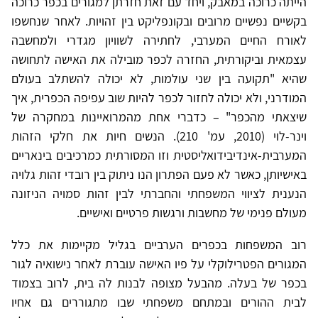
הייתה כרוכה במאבק, ויחד עם זאת חזרתן למגורים בכפר כרוכה
בקשיים נפשיים מרובים ובקונפליקט בין זהויות. לאחר שנחשפו
לאורח החיים המערבי, לחתירה לשוויון מגדרי ולמחשבה
עצמאית וביקורתית, החזרה לכפר מובילה את האישה לתחושה
שהיא "תקועה בין שני עולמות, לא יכולה להשתלב בעולם
המודרני, ולא יכולה לחזור לכפר להיות שוב עפיפה הכפרית, איך
שיצאתי מהכפר" – כדברי אחת מהמרואיינות במחקרה של
וינר-לוי (2010, עמ' 210). הנשים חיות את חלקי הזהות
המערבית-אינדיבידואליסטית וזו המסורתית כמרכיבים בינאריים
באישיותן, כאשר לא פעם הפתרון הנו ניתוק בין רובדי זהות גלויה
הנענית לציווי המשפחתי והחברתי לבין זהות סמויה הניזונה
מעולם פנימי של מחשבות ורגשות פרטיים ואישיים.
רוב המשפחות בכפרים הערביים בגליל מקיימות את כלל
המגורים הפטרילוקלי על פיו האישה עוברת לאחר נישואיה לגור
בכפר של בעלה. מהבעל מצופה לבנות לה בית, לרוב בצמוד
לבית ההורים ובמתחם משפחתי שבו מתגוררים גם אחיו