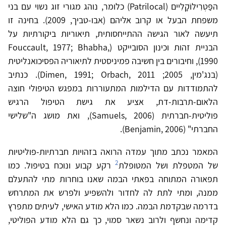
הפַּטְרִילוֹקָלִיים (Patrilocal) כלומר, נוהג מגורי זוג נשוי עם בני
משפחת הבעל או קרוב אליהם (אבו-טביך, 2009). בחינה זו
תיעשה לאור הגישה ההתייחסותית, תיאוריות ביקורתיות על
הבניית זהות וכינון הסובייקט (Fouccault, 1977; Bhabha,
1990), וחיבורים בין חשיבה פמיניסטית לתיאוריה הפסיכואנליטית
(בנג'מין, 2005; Dimen, 1991; Orbach, 2011). כנתיב
להתמודדות עם הדילמות המתעוררות במפגש הטיפולי חוצה
הלאום-תרבות-דת, אציע את גישת הטיפול הרגיש
פוליטית-חברתית (Samuels, 2006), ואת מושג ה"שלישי
החברתי" (Benjamin, 2006).
המאמר נכתב מתוך עמדה הרואה בזהויות חברתיות-פוליטיות
2
של המטפלת ושל המטופלת
רקע קבוע ונוכח בטיפול. כמו
תפאורה המתוחה בפאתי הבמה שאנו בוחרות מתי להתעלם
ממנה, ומתי לתת לה לחדור ולהשפיע ולפרש את המתרחש
בדרמה שבקדמת הבמה. כמו הלא מודע האישי, לעיתים מתפרץ
קדימה ונחשף ולרוב נשאר סמוי, כך גם הלא מודע הפוליטי,