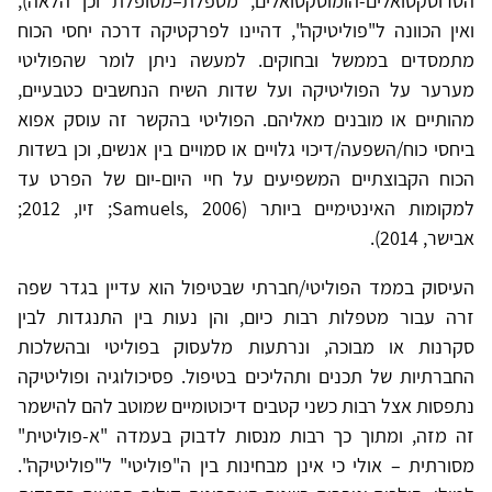
הטרוסקסואלים-הומוסקסואלים, מטפלת–מטופלת וכן הלאה),
ואין הכוונה ל"פוליטיקה", דהיינו לפרקטיקה דרכה יחסי הכוח
מתמסדים בממשל ובחוקים. למעשה ניתן לומר שהפוליטי
מערער על הפוליטיקה ועל שדות השיח הנחשבים כטבעיים,
מהותיים או מובנים מאליהם. הפוליטי בהקשר זה עוסק אפוא
ביחסי כוח/השפעה/דיכוי גלויים או סמויים בין אנשים, וכן בשדות
הכוח הקבוצתיים המשפיעים על חיי היום-יום של הפרט עד
למקומות האינטימיים ביותר (Samuels, 2006; זיו, 2012;
אבישר, 2014).
העיסוק בממד הפוליטי/חברתי שבטיפול הוא עדיין בגדר שפה
זרה עבור מטפלות רבות כיום, והן נעות בין התנגדות לבין
סקרנות או מבוכה, ונרתעות מלעסוק בפוליטי ובהשלכות
החברתיות של תכנים ותהליכים בטיפול. פסיכולוגיה ופוליטיקה
נתפסות אצל רבות כשני קטבים דיכוטומיים שמוטב להם להישמר
זה מזה, ומתוך כך רבות מנסות לדבוק בעמדה "א-פוליטית"
מסורתית – אולי כי אינן מבחינות בין ה"פוליטי" ל"פוליטיקה".