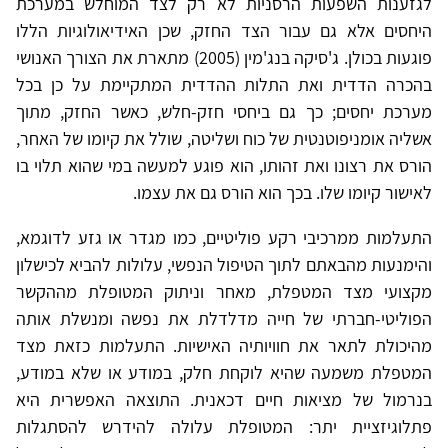
לגזענות השפעות הרסניות לא רק לצד המוחלש במערכת
היחסים אלא גם עבור הצד החזק, שכן האידיאולוגיות הללו
פוגעות בכולן. ג'סיקה בנג'מין (2005) מתארת את הצורך האנושי
בהכרה הדדית ואת התלות ההדדית המתקיימת על כן בכל
מערכת יחסים; כך גם ביחסי חזק-חלש, כאשר החזק, מתוך
אשליה אומניפוטנטית של כוח ושליטה, שולל את קיומו של האחר,
הורס את רצונו ואת זהותו, הוא פוגע למעשה במי שהוא תלוי בו
לאישור קיומו שלו. בכך הוא הורס גם את עצמו.
התעלמות ממרכיבי רקע פוליטיים, כמו מגדר או גזע לדוגמא,
והימנעות מהבאתם לתוך הטיפול הנפשי, עלולות להביא לכישלון
מקצועי מצד המטפלת, מאחר וניתוק המטופלת מההקשר
הפוליטי-חברתי של חייה מדלדלת את נפשה ומנשלת אותה
מהיכולת לתאר את חוויותיה האישיות. התעלמות כזאת מצד
המטפלת משמעה שהיא לוקחת חלק, במודע או שלא במודע,
בנרמול של מציאות חיים דכאנית. התוצאה האפשרית היא
פתלוגיזציית יתר: המטופלת עלולה להידרש להסתגלות