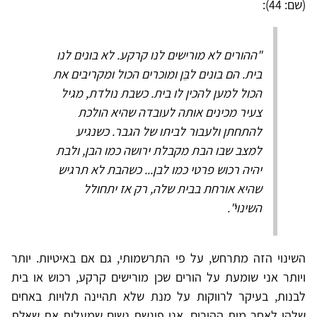
(שם: 44):
"ההורים לא מורישים לנו קרקע. לא בונים לנו
בית. הם בונים לבֵּן ומוכרים הכול ומקריבים את
הכול למען להכין לו בית. כשבת נולדת, מגיל
צעיר מכינים אותה לעובדה שהיא הולכת
להתחתן ולעבור לביתו של הגבר. כשנגיע
למצב שבו הבת מקבלת ירושה כמו הבן, ולבת
יהיה רכוש פרטי כמו לבן... כשהבת לא תרגיש
שהיא אורחת בבית שלה, רק אז יתחולל
השינוי".
השינוי הזה מתרחש, על פי התרשמותי, גם אם באיטיות. יותר
ויותר אני שומעת על הורים שכן מורישים קרקע, רכוש או בית
לבנות, בעיקר לרווקות על מנת שלא תהיינה תלויות באחים
שלהן לאחר מות ההורים. אני פוגשת נשים שמעלות את שאלת