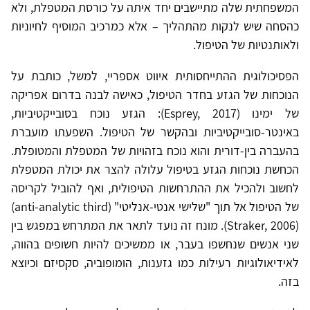
המשפחתית שלה מתיישבים יחד איתה על כורסת המטפלת, ולא
כהסחה שיש לנקות מהתהליך – אלא כמרכיב המוסיף לחיוניות
ולאותנטיות של הטיפול.
הפסיכולוגית ההתייחסותית איווט אספריי, למשל, כותבת על
הנוכחות של הגזע בחדר הטיפול, כאישה לבנה בדרום אפריקה
של ימינו (Esprey, 2017): הגזע נוכח בסובייקטיביות,
באינטר-סובייקטיביות ובהקשר של הטיפול. השפעתו מועברת
בהעברה בין-דורית והוא נוכח בזהויות של המטפלת והמטופלת.
הכחשת נוכחות הגזע בטיפול עלולה להצר את יכולת המטפלת
לחשוב ולהכיל את ההתרחשות הטיפולית, ואף להוביל לקריסה
של הטיפול אל תוך "שלישי אנטי-אנליטי" (anti-analytic third)
(Straker, 2006). מונח זה נועד לתאר את המתרחש במפגש בין
שני אנשים שנחשפו בעבר, או ממשיכים להיות חשופים בהווה,
לאידיאולוגיות רעילות כמו גזענות, הומופוביה, סקסיזם וכיוצא
בזה.