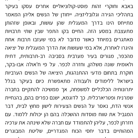
באבא וחוקרי זהות פוסט-קולוניאליים אחרים עסקו בעיקר
בתהליכי הגירה וגלובליזציה. ייחודן של הנשים אליהן המאמר
מתייחס הינו בדרך המעגלית שהן עושות, ובאופן שזהותן
מתעצבת במסע הזה. החיים בקו התפר שבין שתי תרבויות
מאתגרים במיוחד כאשר מדובר לא במי שעזבו תרבות אחת
והיגרו לאחרת, אלא במי שעושות את הדרך המעגלית של יציאה
מהכפר, מגורים בעיר מערבית בסביבה רב-תרבותית, דתית
ולאומית שונה משלהן, וחזרה לכפר. על פי ח'אולה אבו-בקר,
חוקרת בתחום מדעי ההתנהגות, היציאה של הנשים הערביות
בישראל ללימודים ולעבודה מתאפשרת כיום בעיקר בגלל
יתרונותיה הכלכליים למשפחה, אך ממשיכה להתקיים בחברה
שמרנית ופטריארכלית. כך לדוגמא, ישנם כפרים בהם, בהנחיית
אנשי הדת, נאסר על הנשים הצעירות לישון מחוץ לבית, דבר
המגביל את טווח מוסדות ההשכלה בהם הן יכולות ללמוד. עם
חזרתן לכפר, עליהן להתמודד עם חברה שלא שינתה את ערכיה
המהותיים בדבר יחסי הכוח המגדריים, שליטת המבוגרים