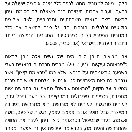
חלקן יציאה למגורים מחוץ לכפר כלל אינה אופציה שעולה על
הדעת, ועבור אחרות העזיבה הנה משאלת לב חסומה. ניתן
לראות כיצד תנאים משפחתיים ותרבותיים, לצד אילוצים
פוליטיים וכלכליים, חוברים יחד על מנת להשאיר את כלל
המגורים הפטרילוקליים כפרקטיקת המגורים הנפוצה ביותר
בחברה הערבית בישראל (אבו-טביך, 2008).
את מציאות חייהן היום-יומית של נשים אלה ניתן לראות
כ"טראומה עיקשת" (זיו, 2012): מצבים חברתיים דכאניים בעלי
השפעה טראומתית על הנפש. שלא כמו "טראומת קיצון", אשר
נגרמת כתוצאה מאירועים כגון אונס או מלחמה ושיש בה סכנה
ממשית על הקיום, "טראומה עיקשת" מתאפיינת בתחושת איום
מתמדת, בכפיפות סימבולית המתקיימת כל העת ומכל עבר,
לעיתים מורגשת ולעיתים לא מורגשת. היא מתרחשת בסביבה
המייצרת סבל, חוסר אונים וצמצום עצמי, ורגשות של כעס, בושה
ואשמה. בעוד שבטיפול בטראומת קיצון ניתן לעבד את החוויה
שהתרחשה והסתיימה, בטראומה עיקשת אין זה אפשרי מאחר