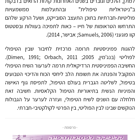
למולן, הולכים וגוברים בשנים האחרונות קולות הרואים בדבקות
ב"ניטראליות טיפולית" ובהתעלמות ממשמעויות
פוליטיות-חברתיות בתוכן התעצב הסובייקט, ושעל הרקע שלהם
התרחשו הטראומות של חייו – כאות לתמיכה בעוולות ובסטטוס
קוו פוגעני (Samuels, 2006; אבישר, 2014).
להוגות פמיניסטיות תרומה מרכזית לחיבור שבין הטיפולי
לפוליטי (בנג'מין, 2005; Dimen, 1991; Orbach, 2011).
החשיבה הפמיניסטית הרדיקאלית תרמה לערעור השיח הטיפולי
המקובל והפנתה את תשומת הלב ליחסי הכוח והדיכוי הטבועים
בטיפול, לשליטה הגברית בעולם הטיפול, לתפיסת גוף האישה
והמיניות הנשית בתיאוריות הטיפול הקלאסיות. חשיבה זאת
חלחלה עם השנים לשיח הטיפולי, ועזרה לערער על הגבולות
הנוקשים שבינו לבין הפוליטי, בין הפרטי לקולקטיבי-חברתי.
- פרסומת -