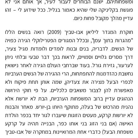
ומשפחותיהם. ישנם הבוחרים לעבור לעיר, אך אותם אני לא
פוגשת בקליניקה שלי שהיא כאמור בגליל. ככל שידוע לי – זהו
עדיין מהלך מקובל פחות כיום.
חוקרת המגדר ליליאן אבו-טביך (2009) רואה בנשים הללו
"מהגרות בתוך עמן", ובכלל המגורים הפטרילוקלי הגירה כפויה
של הנשים. לדבריה, בנים ובנות לומדים ולומדות מגיל צעיר,
דרך מסרים גלויים וסמויים, לראות בכך דבר טבעי ובלתי ניתן
לערעור, גזירת גורל. בעוד שברחבי העולם הגירה לאחר נישואין
נחשבת כהזדמנות להתפתחות, הרי ההגירה של הנשים הערביות
לכפרי הבעל מצירה את צעדיהן, שמה אותן תחת פיקוח ולא
מאפשרת להן לצבור משאבים כלכליים. על פי חוקי הירושה
הנהוגים עדיין ברוב המשפחות הערביות, הבת לא יורשת אלא
נהנית מהרכוש של בעלה, מתוקף היותו בן-יורש. מאחר והבנות
לא יורשות קרקע, מעטים הזוגות שיעברו לגור יחד בכפר הולדת
האישה (אם בני הזוג בני אותו כפר, הבנייה תהיה על קרקע
משפחת הבעל) כדברי אחת המרואיינות במחקרה של אבו-טביך