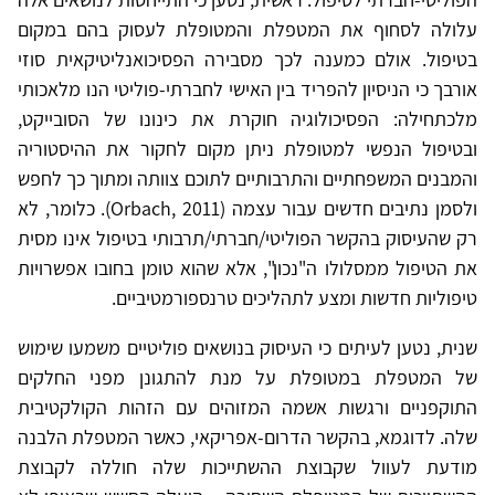
עלולה לסחוף את המטפלת והמטופלת לעסוק בהם במקום
בטיפול. אולם כמענה לכך מסבירה הפסיכואנליטיקאית סוזי
אורבך כי הניסיון להפריד בין האישי לחברתי-פוליטי הנו מלאכותי
מלכתחילה: הפסיכולוגיה חוקרת את כינונו של הסובייקט,
ובטיפול הנפשי למטופלת ניתן מקום לחקור את ההיסטוריה
והמבנים המשפחתיים והתרבותיים לתוכם צוותה ומתוך כך לחפש
ולסמן נתיבים חדשים עבור עצמה (Orbach, 2011). כלומר, לא
רק שהעיסוק בהקשר הפוליטי/חברתי/תרבותי בטיפול אינו מסית
את הטיפול ממסלולו ה"נכון", אלא שהוא טומן בחובו אפשרויות
טיפוליות חדשות ומצע לתהליכים טרנספורמטיביים.
שנית, נטען לעיתים כי העיסוק בנושאים פוליטיים משמעו שימוש
של המטפלת במטופלת על מנת להתגונן מפני החלקים
התוקפניים ורגשות אשמה המזוהים עם הזהות הקולקטיבית
שלה. לדוגמא, בהקשר הדרום-אפריקאי, כאשר המטפלת הלבנה
מודעת לעוול שקבוצת ההשתייכות שלה חוללה לקבוצת