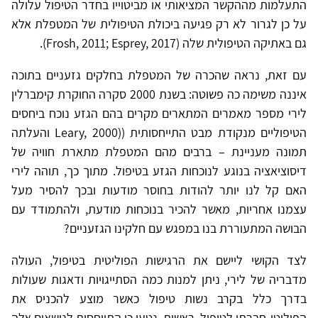
התעלמות מההקשר המציאותי או מביטוייו בחדר הטיפול עלולה
על כן לגרור לא רק פגיעה ביכולת הטיפולית של המטפלת אלא
גם באתיקה הטיפולית שלה (Frosh, 2011; Esprey, 2017).
עם זאת, נראה שהכרה של המטפלת בחלקים גזעניים בתוכה
איננה משימה כה פשוטה: בשנת 2000 סקרה החוקרת קימברלין
לירי מספר מאמרים המתארים מקרים בהם הגזע נוכח ביחסים
הטיפוליים מנקודת מבט התייחסותית ((Leary, 2000 והעלתה
תמונה מעניינת – ברבים מהם המטפלת מתארת חוויה של
דיסוציאציה בנוגע לנוכחות הגזע בטיפול. מתוך כך, תוהה לירי
האם קל לנו יותר להודות בחוסר מודעות ובכך להסיר מעל
עצמנו אחריות, מאשר להכיר בנוכחות מודעת, ולהתמודד עם
הבושה המתעוררת בנו במפגש עם חלקינו הגזעניים?
לצד הקושי ליישם את הרגישות הפוליטית בטיפול, העולה
מדבריה של לירי, ניתן למנות כמה הסתייגויות ודאגות שעולות
בדרך כלל בקרב נשות טיפול כאשר מוצע להכניס את
הפוליטי-חברתי לטיפול. ראשית, נטען כי התייחסות לנושאים אלה