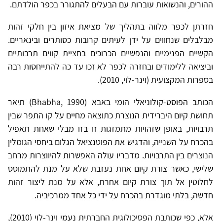
ההורים, והנשואות עוברות עם הבעלים להתגורר בכפר הולדתם.
חזרתן לכפר מלווה בתהליך של מציאת איזון בין חלקי זהות
מבלבלים שנחווים על ידן לעיתים קרובות כסותרים ובינאריים.
הקשיים הפנימיים והנפשיים הכרוכים בחציית קווים תרבותיים
וביציאה ללימודים ובחזרה לכפר לא זכו עד כה להתייחסות רבה
בספרות המקצועית (וינר-לוי, 2010).
הכותב הפוסט-קולוניאלי הומי באבא (Bhabha, 1990) תיאר
תחושת קיום היברידית הנוצרת כתוצאה מחיים על קו התפר שבין
תרבויות, באופן שזהויות מתמזגות זו בזו מבלי שאחת תאפיל
בהכרח על השנייה, והדגיש את הפוטנציאל הגלום ביחסי הגומלין
הנוצרים בין התרבויות. מדבריו עולה האפשרות להיווצרות מרחב
שלישי, כאשר צורת קיום אחת נעזבת שלא על מנת להתמוסס
לחלוטין אל תוך צורת קיום אחרת, אלא על מנת ליצור זהות
חדשה, בלתי מוגדרת בהכרח על ידי כל אחד ממרכיביה.
אלא, כפי שכותבת הפסיכולוגית החברתית נעמי וינר-לוי (2010),