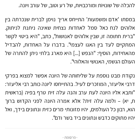
להכלה של שונוּיוֹת ומורכבוּיות, של רע וטוב, של עורב ויונה.
במסתו 'אדם ומשמעות' התייחס אריך נוימן לברית שנכרתה בין
אלוהים לנח כאל סמל לאחדות נצחית שאינה ניתנת לניתוק.
"ברית חתומה זו, שבין אלוהים לאנושות", כתב, "היא ביטוי לקשר
המתקיים לעד בין האגו לעצמי". בדברו על האחדות, להבדיל
מהאחידות, הוסיף: "הנפש [...] היא מארג בלתי ניתן להתרה של
העולם הגשמי, האנושי והאלוהי".
נקודת מבט נוספת על שליחותה של היונה אפשר למצוא בפרקי
דרבי אליעזר, המוזכרים לעיל. בהתייחסו ליונה כותב רבי אליעזר:
"ותבא אליו היונה לעת ערב והנה עלה זית טרף בפיה (בראשית
ח, יא) – ולמה עלה זית? אלא אמרה היונה לפני הקדוש ברוך
הוא, רבון כל העולמים, יהיו מזונותי מרים כזית ונתונים בידך, ואל
יהיו מתוקים כדבש ונתונים ביד בשר ודם".
- פרסומת -