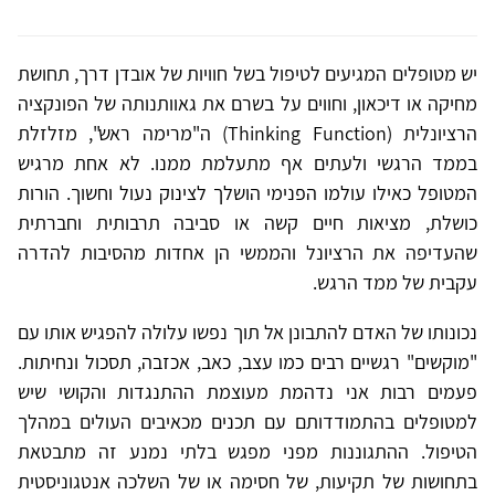
יש מטופלים המגיעים לטיפול בשל חוויות של אובדן דרך, תחושת
מחיקה או דיכאון, וחווים על בשרם את גאוותנותה של הפונקציה
הרציונלית (Thinking Function) ה"מרימה ראש", מזלזלת
בממד הרגשי ולעתים אף מתעלמת ממנו. לא אחת מרגיש
המטופל כאילו עולמו הפנימי הושלך לצינוק נעול וחשוך. הורות
כושלת, מציאות חיים קשה או סביבה תרבותית וחברתית
שהעדיפה את הרציונל והממשי הן אחדות מהסיבות להדרה
עקבית של ממד הרגש.
נכונותו של האדם להתבונן אל תוך נפשו עלולה להפגיש אותו עם
"מוקשים" רגשיים רבים כמו עצב, כאב, אכזבה, תסכול ונחיתות.
פעמים רבות אני נדהמת מעוצמת ההתנגדות והקושי שיש
למטופלים בהתמודדותם עם תכנים מכאיבים העולים במהלך
הטיפול. ההתגוננות מפני מפגש בלתי נמנע זה מתבטאת
בתחושות של תקיעות, של חסימה או של השלכה אנטגוניסטית