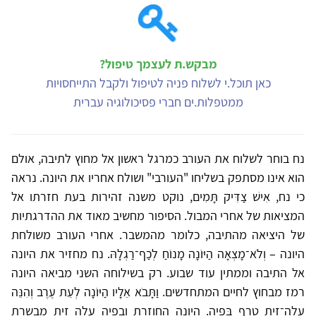
מבקש.ת לעצמך טיפול?
כאן תוכל.י לשלוח פניה לטיפול ולקבל התייחסויות
ממטפלות.ים חברי פסיכולוגיה עברית
נח בוחר לשלוח את העורב כמרגל ראשון אל מחוץ לתיבה, אולם
הוא אינו מסתפק בשליחו "העורבי" ושולח אחריו את היונה. נראה
כי נח, אִישׁ צַדִּיק תָּמִים, נוקט משנה זהירות בעת חזרתו אל
המציאות של אחרי המבול. הסיפור מחשיב מאוד את ההדרגתיות
של היציאה מהתיבה, כלומר מהמשבר. אחרי העורב משולחת
היונה – וְלֹא־מָצְאָה הַיּוֹנָה מָנוֹחַ לְכַף־רַגְלָהּ. נח מחזיר את היונה
אל התיבה וממתין עוד שבוע. רק בשילוחה השני מביאה היונה
רמז מבחוץ לחיים המתחדשים. וַתָּבֹא אֵלָיו הַיּוֹנָה לְעֵת עֶרֶב וְהִנֵּה
עֲלֵה־זַיִת טָרָף בְּפִיהָ. היונה החוזרת ובפיה עלה זית מבשרת