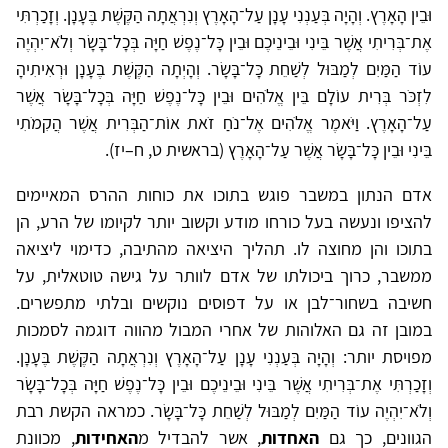
וּבֵין הָאָרֶץ. וְהָיָה בְּעַנְנִי עָנָן עַל־הָאָרֶץ וְנִרְאֲתָה הַקֶּשֶׁת בֶּעָנָן. וְזָכַרְתִּי
אֶת־בְּרִיתִי אֲשֶׁר בֵּינִי וּבֵינֵיכֶם וּבֵין כָּל־נֶפֶשׁ חַיָּה בְּכָל־בָּשָׂר וְלֹא־יִהְיֶה
עוֹד הַמַּיִם לְמַבּוּל לְשַׁחֵת כָּל־בָּשָׂר. וְהָיְתָה הַקֶּשֶׁת בֶּעָנָן וּרְאִיתִיהָ
לִזְכֹּר בְּרִית עוֹלָם בֵּין אֱלֹהִים וּבֵין כָּל־נֶפֶשׁ חַיָּה בְּכָל־בָּשָׂר אֲשֶׁר
עַל־הָאָרֶץ. וַיֹּאמֶר אֱלֹהִים אֶל־נֹחַ זֹאת אוֹת־הַבְּרִית אֲשֶׁר הֲקִמֹתִי
בֵּינִי וּבֵין כָּל־בָּשָׂר אֲשֶׁר עַל־הָאָרֶץ (בראשית ט, ח–יז).
אדם הנתון במשבר פוגש בתוכו את כוחות ההרס המאיימים
להציפו ונעשה בעל כורחו מודע וקשוב יותר לקיומו של הרע, הן
בתוכו והן מחוצה לו. תהליך היציאה מהתיבה, כדימוי ליציאה
ממשבר, כרוך ביכולתו של אדם לוותר על גישה טוטאלית, על
חשיבה בשחור־לבן או על דפוסים נוקשים ובלתי מתפשרים.
במובן זה גם האלוהות של אחרי המבול מהווה דוגמה לסמכות
מפויסת יותר: וְהָיָה בְּעַנְנִי עָנָן עַל־הָאָרֶץ וְנִרְאֲתָה הַקֶּשֶׁת בֶּעָנָן.
וְזָכַרְתִּי אֶת־בְּרִיתִי אֲשֶׁר בֵּינִי וּבֵינֵיכֶם וּבֵין כָּל־נֶפֶשׁ חַיָּה בְּכָל־בָּשָׂר
וְלֹא־יִהְיֶה עוֹד הַמַּיִם לְמַבּוּל לְשַׁחֵת כָּל־בָּשָׂר. כמראה הקשת רבת
הגוונים, כך גם
האחדות
, אשר להבדיל מ
האחידות
, מכוונת