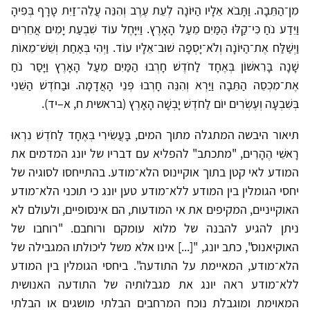
מִן־הַתֵּבָה. וַתָּבֹא אֵלָיו הַיּוֹנָה לְעֵת עֶרֶב וְהִנֵּה עֲלֵה־זַיִת טָרָף בְּפִיהָ
וַיֵּדַע נֹחַ כִּי־קַלּוּ הַמַּיִם מֵעַל הָאָרֶץ. וַיִּיָּחֶל עוֹד שִׁבְעַת יָמִים אֲחֵרִים
וַיְשַׁלַּח אֶת־הַיּוֹנָה וְלֹא־יָסְפָה שׁוּב־אֵלָיו עוֹד. וַיְהִי בְּאַחַת וְשֵׁשׁ־מֵאוֹת
שָׁנָה בָּרִאשׁוֹן בְּאֶחָד לַחֹדֶשׁ חָרְבוּ הַמַּיִם מֵעַל הָאָרֶץ וַיָּסַר נֹחַ
אֶת־מִכְסֵה הַתֵּבָה וַיַּרְא וְהִנֵּה חָרְבוּ פְּנֵי הָאֲדָמָה. וּבַחֹדֶשׁ הַשֵּׁנִי
בְּשִׁבְעָה וְעֶשְׂרִים יוֹם לַחֹדֶשׁ יָבְשָׁה הָאָרֶץ (בראשית ח, א–יד).
תיאור היבשה המתגלה מתוך המים, בָּעֲשִׂירִי בְּאֶחָד לַחֹדֶשׁ נִרְאוּ
רָאשֵׁי הֶהָרִים, "מתכתב" להפליא עם דבריו של יונג המדמים את
המודע לאי קטן בתוך אוקיינוס הלא־מודע. בהתייחסו לסוגיה של
יחסי הגומלין בין המודע ללא־מודע טען יונג כי תוכני הלא־מודע
האוקייניים, המקיפים את אי המודעות, הם אינסופיים, ולעולם לא
ניתן להגיע להבנה של מלוא עומקם ורוחבם. "רוחבו של
האוקיאנוס", כתב יונג, "[...] אינו אלא משל ליכולתו המגבילה של
הלא־מודע, המאיימת על התודעה". ביחסי הגומלין בין המודע
ללא־מודע ראה יונג את מגבלותיה של התודעה האנושית
המאוימת ומוגבלת נוכח המרחבים הבלתי מושגים או הבלתי