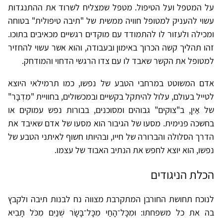
על המטפל ועל הטיפול. מטפל שמצליח לשרוד את ההתנגדות
עשוי להעניק למטופל חוויה ממשית של "תיבה טיפולית" בטוחה
ומכילה ולעזור לו להתמודד עם מוקדים רגשיים מכאיבים בתוכו.
זהו תהליך קשה הכרוך באימון ובעבודה, והוא אשר עשוי להחזיר
למטופל את הקשר שאבד לו עם צדו הרגשי הדחוי והמודחק.
אדם המשוטט במרחבי הטבע של נפשו, כמו תרמילאי היוצא
לטייל בעולם, עלול להיתקל בקשיים ובמכשולים, בחוויית "מִדְבָּר"
של אַיִן, ב"צוקים" גבוהים ומסוכנים, בבורות נפש עמוקים או
בחשכה פנימית. מסעו של הגיבור הוא מסעו של אדם שאיבד את
הדרך הסלולה והברורה של חייו, ובהיותו חשוף לאיתני הטבע של
נפשו, הוא יוצא לחפש את הנתיב האבוד של עצמו.
הכלת הניגודים
לנוכח תחושת החורבן המתקרבת מצווה נח לבנות תיבה ולקבץ
בה את כל משפחתו: וּמִכָּל־הָחַי מִכָּל־בָּשָׂר שְׁנַיִם מִכֹּל תָּבִיא