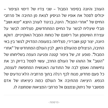
העורב והיונה בסיפור המבול – שני צדיו של דימוי הציפור –
יכולים לסמל את אופיו של הניסיון לצאת מן התיבה אל מרחבי
החיים של "אחרי המבול". היונה, בניגוד לעורב היוצא "יצוא ושוב"
מבלי שיצליח לבשר על החיים המתחדשים, מצליחה לבשר על
עצירת השיטפון ועל ריסונם של כוחות המבול האוקייניים. דווקא
היונה, יצור קטן ושברירי, מצליחה במעופה המדויק לגשר בין באי
התיבה, הניצולים מהעולם הישן, לבין העולם המתחדש של "אחרי
המבול". מופע זה, של ציפור קטנה ופגיעה העפה בשליחותו של
"הטוב" אל התוהו של העולם החרב, עשוי לסמל בדיוק רב את
נחישותה ואומץ לבה של התודעה האנושית המחפשת לעצמה,
כל פעם מחדש, מנוח לכף רגלה בתוך מרחביה הלא־נודעים של
הנפש. היציאה מהתיבה אל העולם כמוה כיציאתו של אדם
ממשבר של ניתוק וצמצום אל מרחבי המציאות שמחוצה לו.
- פרסומת -