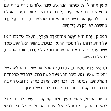
מעין אתחול של מעשה הבריאה, שבה אלוהים כורת ברית עם
קומץ שורדים מהצדיקים על בסיס חדש ומתוקן. תיקון העולם
מכוון לתיקון האדם שהיצר וההשחתה שולטים בו, ככתוב: וְכָל־יֵצֶר
מַחְשְׁבֹת לִבּוֹ רַק רַע כָּל־הַיּוֹם.
הפסוק וַיִּנָּחֶם ה' כִּי־עָשָׂה אֶת־הָאָדָם בָּאָרֶץ וַיִּתְעַצֵּב אֶל־לִבּוֹ רומז
על התעוררותו של הממד הרגשי, כביכול, בהוויה האלוהית, ממד
אשר עתיד להוות את הבסיס והדוגמה למערכת מוסר אנושית,
לחמלה ולפיוס.
נֹחַ אִישׁ צַדִּיק תָּמִים הָיָה בְּדֹרֹתָיו מסמל את שארית הפליטה של
"הטוב" שאינו נגוע ביצר הרע אשר פשה בכול. להבדיל מהכחדת
הקולקטיב, שנאמר עליו רַבָּה רָעַת הָאָדָם בָּאָרֶץ, נח ובאי התיבה
הם קבוצה קטנה וייחודית המיועדת לחיים של תיקון.
סיפור המבול, שהוא מעין חלום קולקטיבי, עשוי להוות מודל
למשבר הפוקד את עולמו של היחיד. המבול מסמל מצב נפשי