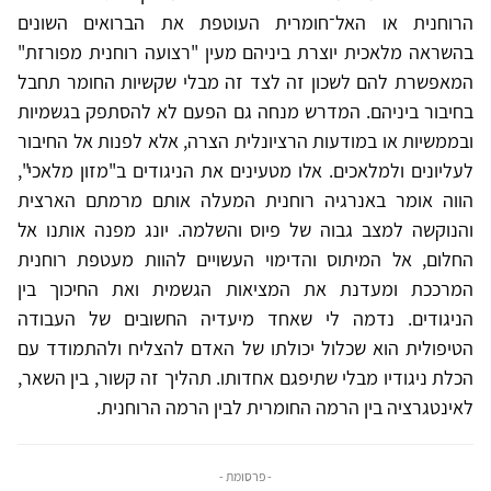
הרוחנית או האל־חומרית העוטפת את הברואים השונים
בהשראה מלאכית יוצרת ביניהם מעין "רצועה רוחנית מפורזת"
המאפשרת להם לשכון זה לצד זה מבלי שקשיות החומר תחבל
בחיבור ביניהם. המדרש מנחה גם הפעם לא להסתפק בגשמיות
ובממשיות או במודעות הרציונלית הצרה, אלא לפנות אל החיבור
לעליונים ולמלאכים. אלו מטעינים את הניגודים ב"מזון מלאכי",
הווה אומר באנרגיה רוחנית המעלה אותם מרמתם הארצית
והנוקשה למצב גבוה של פיוס והשלמה. יונג מפנה אותנו אל
החלום, אל המיתוס והדימוי העשויים להוות מעטפת רוחנית
המרככת ומעדנת את המציאות הגשמית ואת החיכוך בין
הניגודים. נדמה לי שאחד מיעדיה החשובים של העבודה
הטיפולית הוא שכלול יכולתו של האדם להצליח ולהתמודד עם
הכלת ניגודיו מבלי שתיפגם אחדותו. תהליך זה קשור, בין השאר,
לאינטגרציה בין הרמה החומרית לבין הרמה הרוחנית.
- פרסומת -