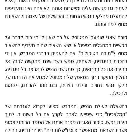
בשונוּיות הרבות שבתוכנו אינן רק מעשירות ומקדמות אותנו, אלא
לעתים גם מקשות עלינו ומייסרות אותנו. לא אחת היינו מעדיפים
להתעלם מחלקי הנפש הנחותים והכושלים של עצמנו ולהשאירם
מחוץ למודעותנו.
קורה שאני שומעת ממטופל על כך שאין לו די כוח לדבר על
הקשיים המתגלים בטיפול או שיש נושאים שהיה מעדיף להשאיר
מחוץ ל"תיבה הטיפולית". אם להעמיק בדברי המדרש, אין די
בהכרת הניגודים, ולעתים, ממש כשם שנח מתקשה לקבץ אל
התיבה את כל הברואים, כך מתקשה הנפש לכנס את כל ניגודיה.
תהליך התיקון כרוך במאמץ של המטופל למנוע את הדרתם של
חלקי נפש דחויים ובלתי רצויים, ובנכונותו להכירם, לכנסם
ולהכילם.
בהשאלה לעולם הנפש, המדרש מציע לקרוא לעזרתם של
"המלאכים" כדי שיסייעו לאדם לקבץ את כל השונויות לתוך
תיבת נפשו. סיפור האגדה מפנה אותנו אל הממד הרוחני־אמוני
אשר בהשראתו מתאפשר פיוס ו"שלום בית" בין הניגודים. ההילה