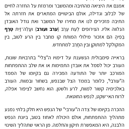
אמנם את היציאה מהתיבה ומהמשבר ומרמזת על החזרה לחיים
של לבלוב וגדילה, אולם הביטויים המתארים את חזרתה אל
התיבה מזכירים לנו את מחירו של המשבר ואת גודל האובדן
הנלווה אליו. הצירופים לְעֵת עֶרֶב (
ערב ועורב
) ועֲלֵה־זַיִת
טָרָף
בְּפִיהָ הם אזכור מילולי המותח קו מחבר בין הרע לטוב, בין
המקולקל למתוקן ובין החָרֵב למתחדש.
בראייה סימבולית הנשענת על דימויו ה"צִלי" בתרבויות שונות,
העורב יכול לסמל את אובדן התמימות או את שלב ההתפתחות
המורכב יותר של התודעה המכירה גם בקיומו של הממד
ה"עורבי", כלומר בממד הצל שבנפש, בשחור ובמוות. העורב
באלכימיה קשור למוות, לרע ולשטן. הוא נחשב לציפור אפלה,
לרוח האי־שקט, לנפש החוטאת.
ההכרה בקיומו של צדה ה"עורבי" של הנפש היא חלק בלתי נמנע
מתהליך ההתפתחות, אולם היכולת לאחוז בטוב, ביונת הנפש
הלבנה, היא המאפשרת תיקון והחלמה. מן הראוי שתהליך השינוי