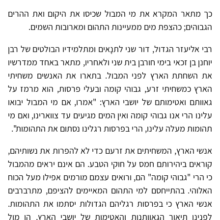
כך מתאר המקרא את מי המבול שכיסו את היקום ואת ההרים
הגבוהים; כהצפת מים ממעיינות התהום ומארובות השמים.
רבי אליעזר הגדול, דור שני לתנָאים ומתלמידיו הבולטים של רבן
יוחנן בן זכאי בימי חורבן בית שני ולאחריו, מתאר באחד ממדרשיו
את השחתת הארץ לפני המבול. בתארו את האנשים משחיתי
הארץ כמשחיתי זרע, גבוהי קומה ובעלי פרסות, הוא מרמז על
גאוותם ואטימותם של יושבי הארץ: "אמרו, אם מי המבול יבואו
עלינו הרי אנו גבוהי קומה ואין המים מגיעים עד צווארינו, ואם מי
תהומות מעלה עלינו, הרי בפרסות רגלינו נסתום את התהומות".
אנשי הארץ, המשחיתים את זרעם כדי לא להפרות את נשותיהם,
קוראים ביהירותם חמס על חוקי הטבע. הם אינם יראים מהמבול
כי הרי "גבוהי קומה" הם, ורואים עצמם מורמים אפילו מעל הכוח
האלוהי. בהתייחסם למי התהום המאיימים להציפם, מתרברבים
אנשי הארץ כי בפרסות רגליהם הגדולות יסתמו את התהומות.
לפנינו תיאור הגאוותנות והאטימות של יושבי הארץ, הן מול