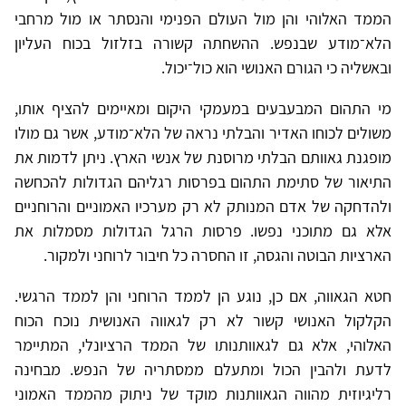
הממד האלוהי והן מול העולם הפנימי והנסתר או מול מרחבי
הלא־מודע שבנפש. ההשחתה קשורה בזלזול בכוח העליון
ובאשליה כי הגורם האנושי הוא כול־יכול.
מי התהום המבעבעים במעמקי היקום ומאיימים להציף אותו,
משולים לכוחו האדיר והבלתי נראה של הלא־מודע, אשר גם מולו
מופגנת גאוותם הבלתי מרוסנת של אנשי הארץ. ניתן לדמות את
התיאור של סתימת התהום בפרסות רגליהם הגדולות להכחשה
ולהדחקה של אדם המנותק לא רק מערכיו האמוניים והרוחניים
אלא גם מתוכני נפשו. פרסות הרגל הגדולות מסמלות את
הארציות הבוטה והגסה, זו החסרה כל חיבור לרוחני ולמקור.
חטא הגאווה, אם כן, נוגע הן לממד הרוחני והן לממד הרגשי.
הקלקול האנושי קשור לא רק לגאווה האנושית נוכח הכוח
האלוהי, אלא גם לגאוותנותו של הממד הרציונלי, המתיימר
לדעת ולהבין הכול ומתעלם ממסתריה של הנפש. מבחינה
רליגיוזית מהווה הגאוותנות מוקד של ניתוק מהממד האמוני