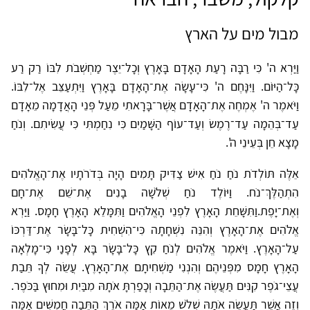
מבול מים על הארץ
וַיַּרְא ה' כִּי רַבָּה רָעַת הָאָדָם בָּאָרֶץ וְכָל־יֵצֶר מַחְשְׁבֹת לִבּוֹ רַק רַע
כָּל־הַיּוֹם. וַיִּנָּחֶם ה' כִּי־עָשָׂה אֶת־הָאָדָם בָּאָרֶץ וַיִּתְעַצֵּב אֶל־לִבּוֹ.
וַיֹּאמֶר ה' אֶמְחֶה אֶת־הָאָדָם אֲשֶׁר־בָּרָאתִי מֵעַל פְּנֵי הָאֲדָמָה מֵאָדָם
עַד־בְּהֵמָה עַד־רֶמֶשׂ וְעַד־עוֹף הַשָּׁמַיִם כִּי נִחַמְתִּי כִּי עֲשִׂיתִם. וְנֹחַ
מָצָא חֵן בְּעֵינֵי ה'.
אֵלֶּה תּוֹלְדֹת נֹחַ נֹחַ אִישׁ צַדִּיק תָּמִים הָיָה בְּדֹרֹתָיו אֶת־הָאֱלֹהִים
הִתְהַלֶּךְ־נֹח. וַיּוֹלֶד נֹחַ שְׁלֹשָׁה בָנִים אֶת־שֵׁם אֶת־חָם
וְאֶת־יָפֶת.וַתִּשָּׁחֵת הָאָרֶץ לִפְנֵי הָאֱלֹהִים וַתִּמָּלֵא הָאָרֶץ חָמָס. וַיַּרְא
אֱלֹהִים אֶת־הָאָרֶץ וְהִנֵּה נִשְׁחָתָה כִּי־הִשְׁחִית כָּל־בָּשָׂר אֶת־דַּרְכּוֹ
עַל־הָאָרֶץ. וַיֹּאמֶר אֱלֹהִים לְנֹחַ קֵץ כָּל־בָּשָׂר בָּא לְפָנַי כִּי־מָלְאָה
הָאָרֶץ חָמָס מִפְּנֵיהֶם וְהִנְנִי מַשְׁחִיתָם אֶת־הָאָרֶץ. עֲשֵׂה לְךָ תֵּבַת
עֲצֵי־גֹפֶר קִנִּים תַּעֲשֶׂה אֶת־הַתֵּבָה וְכָפַרְתָּ אֹתָהּ מִבַּיִת וּמִחוּץ בַּכֹּפֶר.
וְזֶה אֲשֶׁר תַּעֲשֶׂה אֹתָהּ שְׁלֹשׁ מֵאוֹת אַמָּה אֹרֶךְ הַתֵּבָה חֲמִשִּׁים אַמָּה