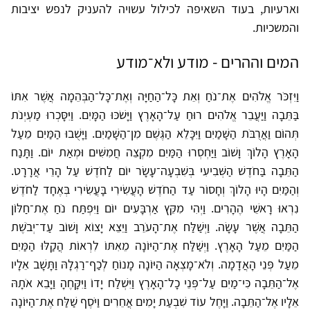
וארעיות, בעוד השאיפה לכילול עשויה להעניק לנפש יציבות
והמשכיות.
המים וההרים - מודע ולא־מודע
וַיִּזְכֹּר אֱלֹהִים אֶת־נֹחַ וְאֵת כָּל־הַחַיָּה וְאֶת־כָּל־הַבְּהֵמָה אֲשֶׁר אִתּוֹ
בַּתֵּבָה וַיַּעֲבֵר אֱלֹהִים רוּחַ עַל־הָאָרֶץ וַיָּשֹׁכּוּ הַמָּיִם. וַיִּסָּכְרוּ מַעְיְנֹת
תְּהוֹם וַאֲרֻבֹּת הַשָּׁמַיִם וַיִּכָּלֵא הַגֶּשֶׁם מִן־הַשָּׁמַיִם. וַיָּשֻׁבוּ הַמַּיִם מֵעַל
הָאָרֶץ הָלוֹךְ וָשׁוֹב וַיַּחְסְרוּ הַמַּיִם מִקְצֵה חֲמִשִּׁים וּמְאַת יוֹם. וַתָּנַח
הַתֵּבָה בַּחֹדֶשׁ הַשְּׁבִיעִי בְּשִׁבְעָה־עָשָׂר יוֹם לַחֹדֶשׁ עַל הָרֵי אֲרָרָט.
וְהַמַּיִם הָיוּ הָלוֹךְ וְחָסוֹר עַד הַחֹדֶשׁ הָעֲשִׂירִי בָּעֲשִׂירִי בְּאֶחָד לַחֹדֶשׁ
נִרְאוּ רָאשֵׁי הֶהָרִים. וַיְהִי מִקֵּץ אַרְבָּעִים יוֹם וַיִּפְתַּח נֹחַ אֶת־חַלּוֹן
הַתֵּבָה אֲשֶׁר עָשָׂה. וַיְשַׁלַּח אֶת־הָעֹרֵב וַיֵּצֵא יָצוֹא וָשׁוֹב עַד־יְבֹשֶׁת
הַמַּיִם מֵעַל הָאָרֶץ. וַיְשַׁלַּח אֶת־הַיּוֹנָה מֵאִתּוֹ לִרְאוֹת הֲקַלּוּ הַמַּיִם
מֵעַל פְּנֵי הָאֲדָמָה. וְלֹא־מָצְאָה הַיּוֹנָה מָנוֹחַ לְכַף־רַגְלָהּ וַתָּשָׁב אֵלָיו
אֶל־הַתֵּבָה כִּי־מַיִם עַל־פְּנֵי כָל־הָאָרֶץ וַיִּשְׁלַח יָדוֹ וַיִּקָּחֶהָ וַיָּבֵא אֹתָהּ
אֵלָיו אֶל־הַתֵּבָה. וַיָּחֶל עוֹד שִׁבְעַת יָמִים אֲחֵרִים וַיֹּסֶף שַׁלַּח אֶת־הַיּוֹנָה