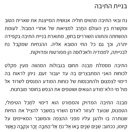
בניית התיבה
נח ובאי התיבה מהווים חוליה אנושית המייצגת את שארית הטוב
ומקשרת בין העולם החָרֵב למציאות של אחרי המבול. לעומת
ההשחתה והתוהו השוררים בחוץ, מתוארת בניית התיבה בקפידה
יתרה, וכך גם כל החי המובא אליה. ההנחיות שמקבל נח
לבנייתה, לממדיה ולאכלוסה הן מפורטות ומדויקות.
התיבה מסמלת מבנה תחום בגבולות המהווה מעין מקלט
לכוחות האני המתבצרים בה עד יעבור זעם. ניתן לראות בה
דימוי לצמצום ולהתכנסות של כוחות המודע המנסים לשרוד אל
מול מי הלא־מודע הגואים ושוטפים את הנפש בחוסר מובחנוּת.
מבנה התיבה המדויק והמפורט הוא דימוי למְכל הטיפולי,
הטמנוס, שנועד לעזור לאדם השרוי במשבר להציל את החיוּת
שנותרה בו ולהגן עליו מפני ההצפה והמשבר המאיימים על
קיומו, ככתוב: שְׁנַיִם שְׁנַיִם בָּאוּ אֶל־נֹחַ אֶל־הַתֵּבָה זָכָר וּנְקֵבָה כַּאֲשֶׁר