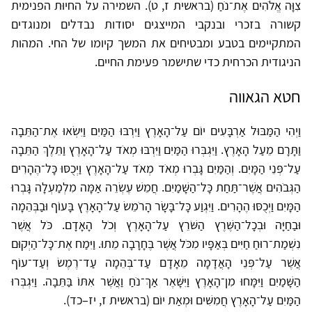
צִוָּה אֱלֹהִים אֶת־נֹחַ (בראשית ז, ט). השמירה על החיוּת הפנימית
קשורה בזכרי ובנקבי המייצגים יסודות נבדלים ומנוגדים
המתקיימים בטבע ומבטיחים את המשך קיומו של החי. המהות
הניגודית הכרחית כדי שתישמר פעימת החיים.
חטא הגאווה
וַיְהִי הַמַּבּוּל אַרְבָּעִים יוֹם עַל־הָאָרֶץ וַיִּרְבּוּ הַמַּיִם וַיִּשְׂאוּ אֶת־הַתֵּבָה
וַתָּרָם מֵעַל הָאָרֶץ. וַיִּגְבְּרוּ הַמַּיִם וַיִּרְבּוּ מְאֹד עַל־הָאָרֶץ וַתֵּלֶךְ הַתֵּבָה
עַל־פְּנֵי הַמָּיִם. וְהַמַּיִם גָּבְרוּ מְאֹד מְאֹד עַל־הָאָרֶץ וַיְכֻסּוּ כָּל־הֶהָרִים
הַגְּבֹהִים אֲשֶׁר־תַּחַת כָּל־הַשָּׁמַיִם. חֲמֵשׁ עֶשְׂרֵה אַמָּה מִלְמַעְלָה גָּבְרוּ
הַמָּיִם וַיְכֻסּוּ הֶהָרִים. וַיִּגְוַע כָּל־בָּשָׂר הָרֹמֵשׂ עַל־הָאָרֶץ בָּעוֹף וּבַבְּהֵמָה
וּבַחַיָּה וּבְכָל־הַשֶּׁרֶץ הַשֹּׁרֵץ עַל־הָאָרֶץ וְכֹל הָאָדָם. כֹּל אֲשֶׁר
נִשְׁמַת־רוּחַ חַיִּים בְּאַפָּיו מִכֹּל אֲשֶׁר בֶּחָרָבָה מֵתוּ. וַיִּמַח אֶת־כָּל־הַיְקוּם
אֲשֶׁר עַל־פְּנֵי הָאֲדָמָה מֵאָדָם עַד־בְּהֵמָה עַד־רֶמֶשׂ וְעַד־עוֹף
הַשָּׁמַיִם וַיִּמָּחוּ מִן־הָאָרֶץ וַיִּשָּׁאֶר אַךְ־נֹחַ וַאֲשֶׁר אִתּוֹ בַּתֵּבָה. וַיִּגְבְּרוּ
הַמַּיִם עַל־הָאָרֶץ חֲמִשִּׁים וּמְאַת יוֹם (בראשית ז, יז–כד).