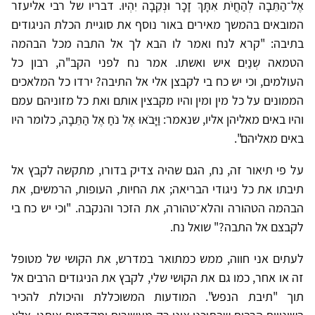
אֶל־הַתֵּבָה לְהַחֲיֹת אִתָּךְ זָכָר וּנְקֵבָה יִהְיוּ. דבריו של רבי אליעזר
המובאים בהמשך מאירים באור נוסף את סוגיית הכלת הניגודים
בתיבה: "קרא לנח ואמר לו הבא לך אל התבה מכל הבהמה
הטמאה שְנַיִם איש ואשתו. אמר נח לפני הקב"ה, רבון כל
העולמים, וכי יש כח בי לקבצן אלי אל התיבה? ירדו כל המלאכים
הממונים על כל מין ומין והיו מקבצין אותם ואת כל מזוניהם עמם
והיו באים מאליהן אליו, שנאמר: וַיָּבֹאוּ אֶל נֹחַ אֶל הַתֵּבָה, כלומר היו
באים מאליהם".
על פי תיאור זה, נח, הגם שהיה צדיק בדורו, מתקשה לקבץ אל
תיבתו את כל ניגודי הבריאה; את החיות, העופות, הרמשים, את
הבהמה הטהורה והלא־טהורה, את הזכר והנקבה. "וכי יש כח בי
לקבצם אל התבה?" שואל נח.
לעתים אני חווה, ממש כמתואר במדרש, את הקושי של מטופל
זה או אחר, כמו גם את הקושי שלי, לקבץ את הניגודים הרבים אל
תוך "תיבת הנפש". המודעות המשוכללת והיכולת להכיר