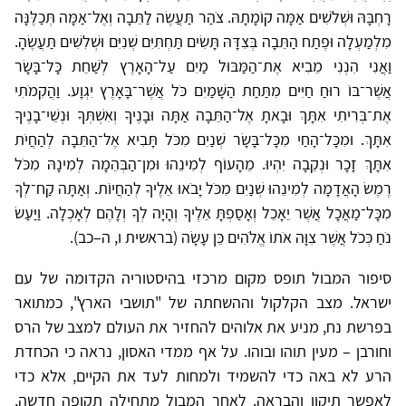
רָחְבָּהּ וּשְׁלֹשִׁים אַמָּה קוֹמָתָהּ. צֹהַר תַּעֲשֶׂה לַתֵּבָה וְאֶל־אַמָּה תְּכַלֶּנָּה
מִלְמַעְלָה וּפֶתַח הַתֵּבָה בְּצִדָּהּ תָּשִׂים תַּחְתִּיִּם שְׁנִיִּם וּשְׁלִשִׁים תַּעֲשֶׂהָ.
וַאֲנִי הִנְנִי מֵבִיא אֶת־הַמַּבּוּל מַיִם עַל־הָאָרֶץ לְשַׁחֵת כָּל־בָּשָׂר
אֲשֶׁר־בּוֹ רוּחַ חַיִּים מִתַּחַת הַשָּׁמַיִם כֹּל אֲשֶׁר־בָּאָרֶץ יִגְוָע. וַהֲקִמֹתִי
אֶת־בְּרִיתִי אִתָּךְ וּבָאתָ אֶל־הַתֵּבָה אַתָּה וּבָנֶיךָ וְאִשְׁתְּךָ וּנְשֵׁי־בָנֶיךָ
אִתָּךְ. וּמִכָּל־הָחַי מִכָּל־בָּשָׂר שְׁנַיִם מִכֹּל תָּבִיא אֶל־הַתֵּבָה לְהַחֲיֹת
אִתָּךְ זָכָר וּנְקֵבָה יִהְיוּ. מֵהָעוֹף לְמִינֵהוּ וּמִן־הַבְּהֵמָה לְמִינָהּ מִכֹּל
רֶמֶשׂ הָאֲדָמָה לְמִינֵהוּ שְׁנַיִם מִכֹּל יָבֹאוּ אֵלֶיךָ לְהַחֲיוֹת. וְאַתָּה קַח־לְךָ
מִכָּל־מַאֲכָל אֲשֶׁר יֵאָכֵל וְאָסַפְתָּ אֵלֶיךָ וְהָיָה לְךָ וְלָהֶם לְאָכְלָה. וַיַּעַשׂ
נֹחַ כְּכֹל אֲשֶׁר צִוָּה אֹתוֹ אֱלֹהִים כֵּן עָשָׂה (בראשית ו, ה–כב).
סיפור המבול תופס מקום מרכזי בהיסטוריה הקדומה של עם
ישראל. מצב הקלקול וההשחתה של "תושבי הארץ", כמתואר
בפרשת נח, מניע את אלוהים להחזיר את העולם למצב של הרס
וחורבן – מעין תוהו ובוהו. על אף ממדי האסון, נראה כי הכחדת
הרע לא באה כדי להשמיד ולמחות לעד את הקיים, אלא כדי
לאפשר תיקון והבראה. לאחר המבול מתחילה תקופה חדשה,