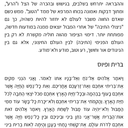
וההבראה יתרחש בשלבים, בגישוש ובהכרה של הצל ו"הרע",
ומתוך דבקות ואמונה בכוחו המרפא של ממד "הטוב". ממש כשם
שאדם החווה משבר לעולם לא יחזור להיות כשהיה, כך גם
"ניצולי התיבה" של אחרי המבול יוצאים ממנה במודעות חדשה,
מפותחת יותר. דימוי הציפור מהווה חוליה מקשרת לא רק בין
העולם הפנימי (התיבה) לבין העולם החיצוני, אלא גם בין
הניגודים אור וחושך, רע וטוב, מודע ולא־מודע.
ברית ופיוס
וַיֹּאמֶר אֱלֹהִים אֶל־נֹחַ וְאֶל־בָּנָיו אִתּוֹ לֵאמֹר. וַאֲנִי הִנְנִי מֵקִים
אֶת־בְּרִיתִי אִתְּכֶם וְאֶת־זַרְעֲכֶם אַחֲרֵיכֶם. וְאֵת כָּל־נֶפֶשׁ הַחַיָּה אֲשֶׁר
אִתְּכֶם בָּעוֹף בַּבְּהֵמָה וּבְכָל־חַיַּת הָאָרֶץ אִתְּכֶם מִכֹּל יֹצְאֵי הַתֵּבָה לְכֹל
חַיַּת הָאָרֶץ. וַהֲקִמֹתִי אֶת־בְּרִיתִי אִתְּכֶם וְלֹא־יִכָּרֵת כָּל־בָּשָׂר עוֹד מִמֵּי
הַמַּבּוּל וְלֹא־יִהְיֶה עוֹד מַבּוּל לְשַׁחֵת הָאָרֶץ. וַיֹּאמֶר אֱלֹהִים זֹאת
אוֹת־הַבְּרִית אֲשֶׁר־אֲנִי נֹתֵן בֵּינִי וּבֵינֵיכֶם וּבֵין כָּל־נֶפֶשׁ חַיָּה אֲשֶׁר
אִתְּכֶם לְדֹרֹת עוֹלָם. אֶת־קַשְׁתִּי נָתַתִּי בֶּעָנָן וְהָיְתָה לְאוֹת בְּרִית בֵּינִי