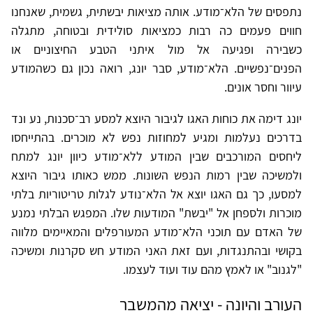
נתפסים של הלא־מודע. אותה מציאות יבשתית, גשמית, שאנחנו
חווים פעמים כה רבות כמציאות סולידית ובטוחה, מתגלה
כשבירה ופגיעה אל מול איתני הטבע החיצוניים או
הפנים־נפשיים. הלא־מודע, סבר יונג, רואה נכון גם כשהמודע
עיוור וחסר אונים.
יונג דימה את כוחות האגו לגיבור היוצא למסע רב־סכנות, נע ונד
בדרכים נעלמות ומגיע למחוזות נפש לא מוכרים. בהתייחסו
ליחסים המורכבים שבין המודע ללא־מודע כיוון יונג למתח
ולמשיכה שבין רמות הנפש השונות. ממש כאותו גיבור היוצא
למסעו, כך גם האגו יוצא אל הלא־נודע לגלות טריטוריות בלתי
מוכרות ולספחן אל "יבשת" המודעות שלו. המפגש הבלתי נמנע
של האדם עם תוכני הלא־מודע המעורפלים והמאיימים מלווה
בקושי ובהתנגדות, ועם זאת האני המודע חש סקרנות ומשיכה
"לגנוב" או לאמץ מהם עוד ועוד לעצמו.
העורב והיונה - יציאה מהמשבר