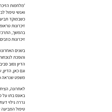
'מלחמות הזיכרון
ואנשי טיפול לב
כשבמוקד תביעות
זיכרונות טראומ
בהמשך, התרכזו
זיכרונות כוזבי
בשנים האחרונו
והופכת לנוכחות
הדיון נסוב סביב
משפט שנראה כי 
לאחרונה, הצית 
באונס בתו על 
גררה גילוי דעת
טיפול המביעה ש