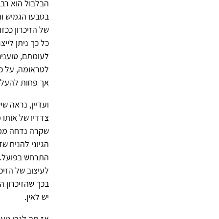
הבלבול הוא רב,
בטבעו הגמיש וה
של הזיכרון ככז
כל כך ניתן לייצ
לעומתם, טוענים 
לטראומה, על כל
אך פחות להעלם
ועדיין, נראה שי
צדדיו של אותו מ
שקרה נדחה ממוד
הגיוני להניח ש
התרחש בפועל. א
לעיצוב של הזיכ
בכך שהזיכרון הא
יש לאין.
אז מה לגבי טענ