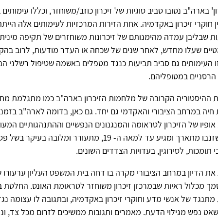
' בארה"ב נסובו סביב סוגיות של זיכרון כוזב/משוחזר, וכללו עימותים ב
ין חוקרי זיכרון באקדמיה. אחת הזירות המרכזיות לעימותים אלה היית
 שבליבן עמדה מהימנותם של זיכרונות משוחזרים של תקיפה מינית.
טיים שעלו מחדש, לאחר שנים של שכחה או העדר מודעות, לרוב בהקש
 העימותים גם סביב תביעות כנגד מטפלים באשמה שטיפול רשלני הבי
ם הרסניים במטופליהם.
ת ההיסטוריה הקרובה של מלחמות הזיכרון בארה"ב כמו מתגלמת מח
 חיה במרחב הציבורי והאקדמי גם יחד. גם כאן, בדומה לארה"ב בזמנו,
 אופיו של הזיכרון לטראומה והמנגנונים הנפשיים וההתנהגותיים המעו
וגם כאן, הדיון, שזנבו מתארך ומגיע עד למאה ה- 19, מתעורר ומלובה בע
תומכות, לסירוגין, בעדויות הצדדים השונים.
את הדיון במרחב הציבורי מקרה בו דחה בית המשפט העליון ערעורו
סמך מכלול ראיות שבמרכזן זיכרון משוחזר לטראומת האונס. החלטת 
 מתנגד של אנשי מדע וחוקרי זיכרון באקדמיה, ובתגובה לו עצומה נג
אט נפש מגילוי הדעת. מאמרים ותגובות ממשיכים לזרום מכל צד, ונ