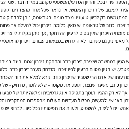
 הספק שרוי בכל, והדיון המדעי/המשפטי מקוטב במידה רבה. שני הצד
ניתן לעיצוב של הזיכרון האנושי, אך נראה שכל אחד מהצדדים תופס 
ו המתגמשת רק לכיוון טיעוניו. מצד מומחי הטראומה, ניתן להדחיק טר
ר זיכרון כוזב של טראומה יש מאין. כלומר, זיכרון יכול להעלם אך פחות
מומחי הזיכרון שאין בסיס לרעיון ההדחקה, אך ניתן בקלות לייצר זיכרו
 מאפייניו, גם כשדבר לא התרחש במציאות. עבורם, זיכרון טראומטי י
.
ש הגיון במחשבה שיצירת זיכרון כוזב והדחקת זיכרון אמתי הינם במיד
טבע. יש הגיון מסוים ברעיון לפיו זיכרון מודחק מערב זיכרון כוזב. כלו
עותו של אדם הרי שסביר שזיכרון כוזב יקרא למלא את חור השכחה. ו
זיכרון כוזב, משעה שנוצר, תופס את מקומו – שלא לומר, מדחיק - של 
ך לא רק ההגיון תומך בתפיסה אינטגרטיבית ומלאה יותר של טבעו ה
רון האנושי. למעשה, מכלול העדויות העולות מהספרות המחקרית והק
נושי יכול ליצור, להשמיט, ולעוות את תפיסותיו בכל כיוון. לברוא יש מא
תם של חוקרי הזיכרון לפיה אין בסיס מדעי לתיאורית ההדחקה או הדי