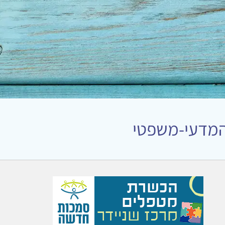
ן המדעי-משפטי