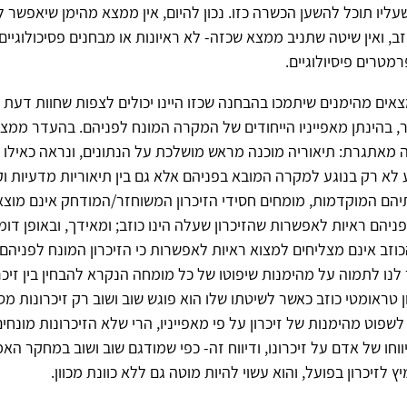
עליו תוכל להשען הכשרה כזו. נכון להיום, אין ממצא מהימן שיאפשר לה
זב, ואין שיטה שתניב ממצא שכזה- לא ראיונות או מבחנים פסיכולוגיים
מטרים פיסיולוגיים.
מצאים מהימנים שיתמכו בהבחנה שכזו היינו יכולים לצפות שחוות דעת
, בהינתן מאפייניו הייחודים של המקרה המונח לפניהם. בהעדר ממצא
מאתגרת: תיאוריה מוכנה מראש מושלכת על הנתונים, ונראה כאילו
לא רק בנוגע למקרה המובא בפניהם אלא גם בין תיאוריות מדעיות וקל
הם המוקדמות, מומחים חסידי הזיכרון המשוחזר/המודחק אינם מוצ
ניהם ראיות לאפשרות שהזיכרון שעלה הינו כוזב; ומאידך, ובאופן דומ
הכוזב אינם מצליחים למצוא ראיות לאפשרות כי הזיכרון המונח לפניהם 
 לנו לתמוה על מהימנות שיפוטו של כל מומחה הנקרא להבחין בין זיכר
ן טראומטי כוזב כאשר לשיטתו שלו הוא פוגש שוב ושוב רק זיכרונות מ
 לשפוט מהימנות של זיכרון על פי מאפייניו, הרי שלא הזיכרונות מונחי
חו של אדם על זיכרונו, ודיווח זה- כפי שמודגם שוב ושוב במחקר האמפ
לזיכרון בפועל, והוא עשוי להיות מוטה גם ללא כוונת מכוון.