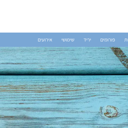
ת
פורומים
יריד
שימושי
אירועים