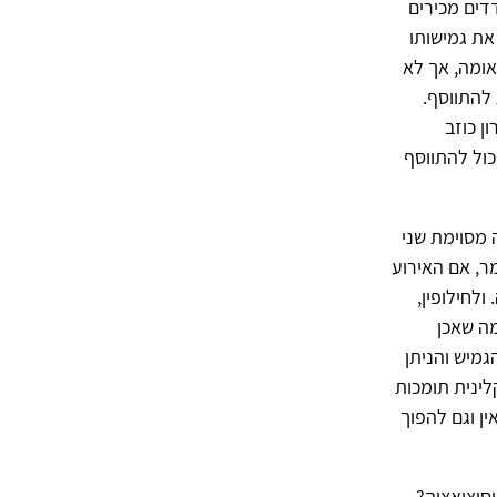
דים מכירים
את גמישותו
אומה, אך לא
 להתווסף.
ן כוזב
כול להתווסף
ה מסוימת שני
מר, אם האירוע
לחילופין,
מה שאכן
גמיש והניתן
לינית תומכות
ין וגם להפוך
סוציאציה?