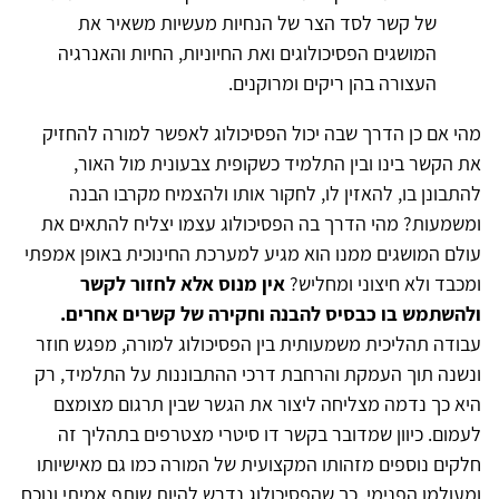
של קשר לסד הצר של הנחיות מעשיות משאיר את
המושגים הפסיכולוגים ואת החיוניות, החיות והאנרגיה
העצורה בהן ריקים ומרוקנים.
מהי אם כן הדרך שבה יכול הפסיכולוג לאפשר למורה להחזיק
את הקשר בינו ובין התלמיד כשקופית צבעונית מול האור,
להתבונן בו, להאזין לו, לחקור אותו ולהצמיח מקרבו הבנה
ומשמעות? מהי הדרך בה הפסיכולוג עצמו יצליח להתאים את
עולם המושגים ממנו הוא מגיע למערכת החינוכית באופן אמפתי
ומכבד ולא חיצוני ומחליש?
אין מנוס אלא לחזור לקשר
ולהשתמש בו כבסיס להבנה וחקירה של קשרים אחרים.
עבודה תהליכית משמעותית בין הפסיכולוג למורה, מפגש חוזר
ונשנה תוך העמקת והרחבת דרכי ההתבוננות על התלמיד, רק
היא כך נדמה מצליחה ליצור את הגשר שבין תרגום מצומצם
לעמום. כיוון שמדובר בקשר דו סיטרי מצטרפים בתהליך זה
חלקים נוספים מזהותו המקצועית של המורה כמו גם מאישיותו
ומעולמו הפנימי. כך שהפסיכולוג נדרש להיות שותף אמיתי ונוכח