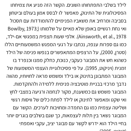
לילד בשלבי התפתחותו השונים. הקשר הזה מניע את צמיחתו
הפסיכולוגית של התינוק, מאפשר לו לבסס אמון בעולם וביטחון
בסביבה ומרחיב את משאביו הפנימיים להתמודדות עם תסכול
ואי נחת רגשיים באופן שלא מאיים על שלמותו (Bowlby, 1973;
Ainsworth, et al., 1978). אלפי שעות תצפית במפגשי אם-ילד,
כמו גם ספרות ענפה, נכתבו על רגעי המפגש המשמעותיים הללו
(סטרן, 2000), על הרצפים המתאפשרים בנפשו פנימה של הילד
כשהוא חש את המבוגר כעקבי, כנוכח, כחלק ממנו וכנפרד בו
זמנית (ויניקוט, 1995). על פי פסיכולוגיית העצמי המשמעות של
המבוגר המתבונן בתינוק או בילד ומשמש מראה לחויותיו, מהווה
נדבך מרכזי בבניית מוטיבציה פנימית ללמידה ולהתקדמות.
המבוגר משמש גם כמשענת, מקור לנחמה ורגיעה במצבי לחץ
ואי שקט ומאפשר לתינוק או לילד לפתח כלים של וויסות רגשי
ושליטה עצמית כמו גם התמדה ומחויבות לערכים. הקשר עם
המבוגר נשאר בין תלות לעצמאות, כך שגם בשלבים בוגרים יותר
בחיי הילד הוא ידרש לקשר עם מבוגר יציב, עקבי ואמפתי