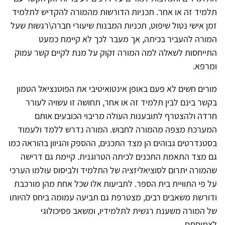
תלמיד זה או אחר. תכניות הדורשות מהמורה להקדיש לתלמיד
זמן אישי נטול שיפוט, תכניות המבנות שיעורי חברה\רגשות שעל
המורה להעביר בכיתה, אך מעבר לכך לא קיימת כמעט
התייחסות לשאלה למה המורה זקוק על מנת לקיים קשר עמוק
ומרפא.
מורים חשים לא פעם באופן אינטואיטיבי את הפוטנציאל הטמון
בקשר בינם לבין תלמיד זה או אחר, תחושה זו עשויה לעורר
חרדה ולהצטרף לתובענות העולה מריבוי הכובעים אותם
המערכת מצפה מהמורה לחבוש. המורה נדרש ללמד ולעמוד
בסטנדרטים גבוהים הן מצד התכנים, ההספק והגיוון בהוראה כמו
גם מצד התאמת התכנים לכיתה הטרוגנית. קיימת גם דרישה
שהמורה יתרום לסוציאליזציה של התלמיד ולביסוס עולמו הערכי
על פי התוויית בית הספר. לתביעות אלו שכל אחת מהן מורכבת
ודורשת משאבים רבים, מצטרפת גם תביעה עמומה ביחס להיותו
של המורה משענת רגשית לתלמידיו, ומשאב פסיכולוגי
לצמיחתם.