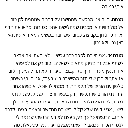
אותי כמורה".
מנחה:
היום אני מבקשת שתחשבו על דברים שנותנים לכן כוח
אל מול חוויות או מצבים שמחלישים אתכן כמורות. מלאו את הדף
ואחר כך נדון בקבוצה, כמובן שמדובר במשימה מאוד אישית ואין
כאן נכון ולא נכון.
מורה א':
אני חייבת לספר כבר עכשיו... לא ידעתי אם ארצה
לשתף אבל זה בדיוק מתאים לשאלה... טוב רק אם למישהי
אחרת אין משהו דחוף... (הקבוצה מעודדת אותה להמשיך) טוב
אז אתמול הבן שלי חזר מהישיבה ב-7 בערב, אני הייתי בשיחת
טלפון עם הורים של תלמידה, חיממתי לו אוכל. ואיכשהו אחרי
עוד שני הורים שהתקשרו, רק בעשר וחצי התפנתי. כשניגשתי
לשבת לידו הוא מלמל... תודה באמת... אמר שהוא עייף והלך
לישון, אני יודעת שלא קל לו בישיבה החדשה ובאמת רציתי לדבר
איתו... הרגשתי כל כך רע, בעצם לא רע הרגשתי שנגמר לי
לגמרי הכוח ושכואב לי ושאני אמא גרועה... אז כששאלת מה