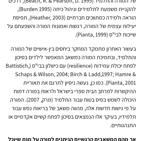
של המורה והתלמיד (Beach, R. & Pearson, D. 1995), דרכים
להקניית משמעת לתלמידים וניהול כיתה (Burden 1995),
הוראה ולמידה כמתווכים חברתיים (Heather, 2003), תפיסת
יעילות עצמית של המורה, רגשות ואמונות המורה והשפעתם על
שייכות לבי"ס (Pianta, 1999).
בעשור האחרון מתמקד המחקר ביחסים בין-אישיים של המורה
והתלמיד, ובתמיכת המורה כמשאב המאפשר לילדים בסיכון
לפתח יכולת עמידות (resilience) עם כישלון בבי"ס (Battistich,
Schaps & Wilson, 2004; Birch & Ladd,1997; Hamre &
Pianta, 2001). כמו כן, נעשה ניסיון לתרגם את תאוריית
ההיקשרות למרחב הבית ספרי בישראל ולראות במורה דמות
היכולה לשמש בסיס בטוח עבור התלמיד (מרק, 2007). המורה
על פי גישות חדשות אלה, מהווה משאב של בריאות נפש עבור
תלמידיו, בעיקר אלו הנמצאים בסיכון לפתח קשיים אקדמיים או
התנהגותיים.
אך מהם המשאבים הרגשיים הניתנים למורה על מנת שיוכל