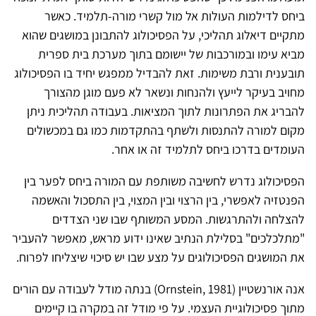
ביחס לדילמות העולות אל מול קשרי מורה-תלמיד. כאשר
מתקיים דיאלוג תהליכי, על הפסיכולוג להתבונן במושגים שהוא
מביא עימו ובמורכבות של יישומם בתוך מערכת בית ספרית
תובענית ורבת משימות. זאת להבדיל ממפגש יחיד בו הפסיכולוג
מחויב בעיקר לייעץ ולהנחות ונשאר לא פעם מוגן מהצורך
להבריג את הפתרונות לתוך המציאות. בעבודה תהליכית ניתן
מקום למורה להתנסות ולשתף בהתקדמות כמו גם במכשולים
העומדים בדרכו ביחס לתלמיד זה או אחר.
הפסיכולוג נדרש לחשיבה משותפת עם המורה ביחס לפער בין
הפנטזיה לאפשרי, בין הרצוי ובין המצוי, בין התסכול והאשמה
להצלחה ולהתרגשות. המסע המשותף שבו שני הצדדים
"מתלכלכים" בסלילת הנתיב שאינו ידוע מראש, מאפשר להעביר
את המושגים הפסיכולוגים על מצע שבו יש סיכוי שיצליחו לפרוח.
אנה אורנשטיין (Ornstein, 1981) בנתה מודל לעבודה עם הורים
מתוך פסיכולוגיית העצמי. על פי מודל זה במקרה בו קיימים