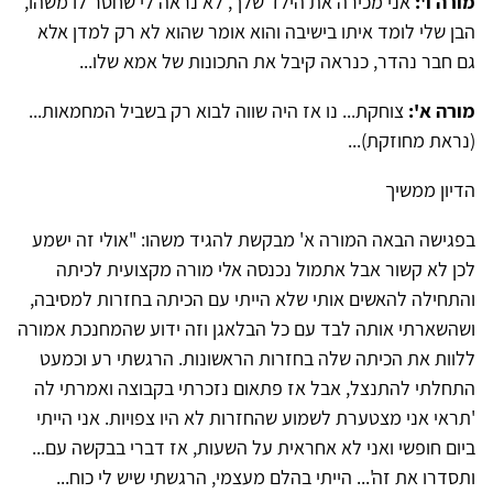
מורה ו':
אני מכירה את הילד שלך, לא נראה לי שחסר לו משהו,
הבן שלי לומד איתו בישיבה והוא אומר שהוא לא רק למדן אלא
גם חבר נהדר, כנראה קיבל את התכונות של אמא שלו...
מורה א':
צוחקת... נו אז היה שווה לבוא רק בשביל המחמאות...
(נראת מחוזקת)...
הדיון ממשיך
בפגישה הבאה המורה א' מבקשת להגיד משהו: "אולי זה ישמע
לכן לא קשור אבל אתמול נכנסה אלי מורה מקצועית לכיתה
והתחילה להאשים אותי שלא הייתי עם הכיתה בחזרות למסיבה,
ושהשארתי אותה לבד עם כל הבלאגן וזה ידוע שהמחנכת אמורה
ללוות את הכיתה שלה בחזרות הראשונות. הרגשתי רע וכמעט
התחלתי להתנצל, אבל אז פתאום נזכרתי בקבוצה ואמרתי לה
'תראי אני מצטערת לשמוע שהחזרות לא היו צפויות. אני הייתי
ביום חופשי ואני לא אחראית על השעות, אז דברי בבקשה עם...
ותסדרו את זה'... הייתי בהלם מעצמי, הרגשתי שיש לי כוח...