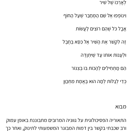
לְאָרְכּוֹ שֶׁל שִׁיר
וִינוֹפְפוּ אֶל שֵׁם הַמְּחַבֵּר שֶׁעַל הַחוֹף
אֲבָל כֹּל שֶׁהֵם רוֹצִים לַעֲשׂוֹת
זֶה לִקְשֹׁר אֶת הַשִּׁיר אֶל כִּסֵּא בְּחֶבֶל
וּלְעַנּוֹת אוֹתוֹ עַד שֶׁיִּתְוַדֶּה
הֵם מַתְחִילִים לְהַכּוֹת בּוֹ בְּצִנּוֹר
כְּדֵי לְגַלּוֹת לְמַה הוּא בֶּאֱמֶת מִתְכַּוֵּן
מבוא
התאוריה הפסיכולוגית על גווניה המרובים מתבוננת באופן עמוק
ורב שכבתי בקשר בין דמות המבוגר המשמעותי לתינוק, ואחר כך