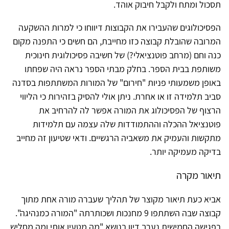
תסכול ומתח ולקבל חיבוק אוהד.
הפסיכולוגים שהעבירו את הקבוצות דיווחו כי למרות ההשקעה
המרובה שהובלת קבוצה כזו מחייבת, הם חשים כי התפנה מקום
כנה וחם (מרחב פוטנציאלי?) של חשיבה פסיכולוגית חינוכית
משותפת בבית הספר. בחלק מבתי הספר נראה היה שפחתו
באופן משמעותי פניות "חירום" של המורות המשתתפות בסדנה
סביב תלמידה זו או אחרת. ניתן אולי להסיק בזהירות כי הליווי
הרצוף של הפסיכולוג את המורה אפשר לה להרחיב את
פוטנציאל ההכלה וההתמודדות שלה עצמה עם תלמידות
מתקשות והעמיק את משאביה הרגשיים. ודאי שטיעון זה מחייב
בדיקה מעמיקה יותר.
תיאור מקרה
אביא כעת תיאור מקוצר של תהליך שעברה מורה אחת מתוך
קבוצה שבה השתתפו 9 מחנכות ושכותרתה "המורה כמנהיגה".
בפגישה החמישית נערך דיון בנושא "מה מטעין אותי ומה מחליש