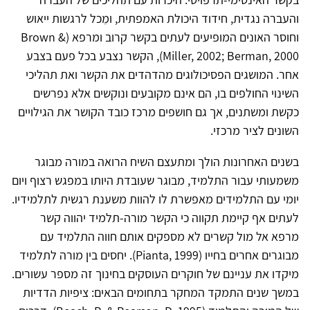
והעברה נגדית, חידוד היכולת האמפתית, ומֵכל לרגשות ייאוש
וחוסר האונים המופיעים לעתים בקשר קרוב ומרפא (Brown &
Miller, 2002; Berman, 2000), הקשר נצבע בכל פעם בצבע
אחר. המושגים הפסיכולוגים מהדהדים את הקשר ואת תהליכי
השינוי החולפים בו, הם אינם מקובעים ונוקשים אלא נפרשים
כקשת ומשתנים, אך גם חושפים מרכז כובד הקושר את הגילויים
השונים לציר מרכזי.
בשנים האחרונות הולך ומתעצם השיח הרואה במורה מבוגר
משמעותי עבור התלמיד, מבוגר שעובדת היותו במפגש רצוף ויום
יומי עם התלמידים מאפשרת לו להוות משענת רגשית לתלמידיו.
לעתים אף קיימת תקווה כי הקשר מורה-תלמיד יהווה קשר
מרפא אל מול קשרים לא מספקים אותם חווה התלמיד עם
מבוגרים אחרים בחייו (Pianta, 1999). יחסים בין מורה לתלמיד
מיקדו את עניינם של חוקרים העוסקים בחינוך זה מספר עשורים.
במשך שנים התמקד המחקר בתחומים הבאים: ציפיות הדדיות