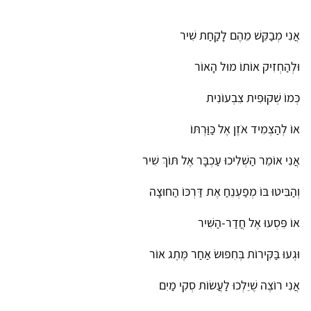
אֲנִי מְבַקֵּשׁ מֵהֶם לָקַחַת שִׁיר
וּלְהַחְזִיק אוֹתוֹ מוּל הָאוֹר
כְּמוֹ שְׁקוּפִית צִבְעוֹנִית
אוֹ לְהַצְמִיד אֹזֶן אֶל כַּוַּרְתּוֹ
אֲנִי אוֹמֵר הַשְׁלִיכוּ עַכְבָּר אֶל תּוֹךְ שִׁיר
וְהַבִּיטוּ בּוֹ מְפַעְנֵחַ אֶת דַּרְכּוֹ הַחוּצָה
אוֹ פִּסְעוּ אֶל חֲדַר-הַשִּׁיר
וּגְעוּ בַּקִּירוֹת בְּחִפּוּשׂ אַחַר מֶּתֶג אוֹר
אֲנִי רוֹצֶה שֶׁיֵלְכוּ לַעֲשׂוֹת סְקִי מַיִם