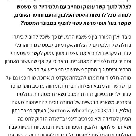
לצלול לתוך קשר עמוק ומחייב עם תלמידיו? מי משמש
למורה מֵכל לרגשות היאוש העלבון, הזעם וחוסר האונים,
שקשר בעל אופי מרפא עשוי להציף במבוגר המטפל?
כיצד יאזן המורה בין משאביו הרגשיים כך שיוכל להוביל כיתה
גדולה של תלמידים להצלחה אקדמית, לבסס שגרה והרגלי
עבודה עקביים ולהביא את עצמו באופן עמוק לקשר משמעותי
ומחייב עם תלמידיו המאתגרים. נראה כי על אף שהעשור האחרון
הרחיב וביסס גוף מחקר משמעותי המצביע על הקשר
מורה-תלמיד ותרומתו להצלחה אקדמית ארוכת טווח כמו גם על
כך שקשר זה מנבא הצלחה חברתית ומהווה מרכיב חוסן מרכזי
עבור ילדים בסיכון, נקודת המבט נשארת ממוקדת בתלמיד
ובצרכיו. משאביו הרגשיים של המורה זוכים להתייחסות מעטה
(אלפי, 2011;Sutton & Wheatley, 2003 ) בעיקר כמצב נתון
הניתן למדידה ולא כמרכיב דינמי בדיאדה הזקוק לתמיכה
ושאותו יש לחקור ולהבין. הספרות עשירה בתכניות רגשיות עבור
התלמידים והמלצות למורים על דרכים לעיבוי וחיזוק הקשר עם