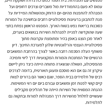
מפגשים עם המנהלות. בית הספר כמערכת גדולה ושוקקת חיים,
עמוס לא פעם בהתמודדיות מול משברים וצרכים דחופים ועל
המנהלת להתפנות מהיום-יום הדוחק ומהשאלות המיידיות על
מנת להתבונן ברעיונות פסיכולוגיים רחבים ובחשיבה על המורות
כסוכנות בריאות נפש בטווח הארוך. המפגש הראשון נפתח בחצי
שעה שהוקדשה לפנייה למנהלות השירות בנושאים בוערים,
לאחר מכן הוצגו באופן בהיר ומתומצת עקרונות מתוך
פסיכולוגיית העצמי והרלוונטיות שלהן למערכת החינוך. דיון
משותף העלה הסכמה רחבה באשר לצורך בהרחבת המשאבים
הרגשיים של המחנכות והמורות המקצועיות דרך ליווי ותמיכה
מהפסיכולוג, השאלה שנשארה פתוחה הייתה כיצד ניתן ליישם
עיקרון זה גם אם הוא מוסכם ומעוגן תאורטית, בדומה לצרכים
רבים של תלמידים בבית הספר, שגם כאשר הם ברורים לצוות
קיים קושי לפנות זמן ומשאבים עבורם ביום יום רווי המשימות.
ההנחה המסווית של השירות הייתה של תהליכים מקבילים
שעשויים לחלחל מהשירות דרך המנהלות למורות ובתקווה גם
לתלמידות.