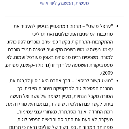
מעשית, המשגה, ליווי אישי
"ערפל מושגי" – תרגום המתאפיין בניסיון להעביר את
מורכבות המושגים הפסיכולוגים ואת תהליכי
ההתקרבות-התרחקות בקשר כפי שהם מוכרים לפסיכולוג
עצמו. נעשה שימוש בשפה מקצועית שאינה תמיד מוכרת
למורה. משפטים רבים מנוסחים באופן מעורפל ועמום. לא
מעט ביקורת הושמעה על דרך זו (גרינולד-קשאני, מטיחס,
2009).
"מושג קשור לכיסא" – דרך אחרת היא ניסיון לתרגם את
ההבנה הפסיכולוגית לפרקטיקה חינוכית מיידית. כך
המורה מקבל הנחיות, מעיין רשימה של עשה ואל תעשה
ביחס לקשר עם התלמיד. שיטה זו, גם אם היא מורידה את
רמת החרדה ואינה מסתתרת מאחורי ענני עמימות,
מעקרת לא פעם את התפיסה והראייה הפסיכולוגית
ממהותה המקורית. כמו בשיר של קולינס נראה כי תרגום