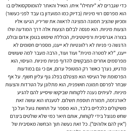
כדי שגברים לא "יתחילו" איתו. הואיל והאתר להומוסקסואלים בו
הוא מפרסם רווי מיניות (בדיוק כמו המועדון בו עבד לפני כעשור)
ומכיוון שהציב תמונה המציגה לראווה את שריריו, הגיעו אליו
הצעות מיניות. הוא מנסה לבלום הצעות אלה דרך המודעה שלו
בצורה אגרסיבית ורפיטטיבית, הכוללת שימוש בגופן אדום ובולט,
הדגשה כי פניות לא רלוונטיות לא ייענו, מספרים חסומים לא
ייענו, "לא למטרה מינית" ועוד ועוד, הרבה מעבר למה שעושים
מפרסמים אחרים המבקשים להדוף פניות מיניות. העיסוי, הוא
מדגיש, נערך כאשר רק המטופל ערום, אם כי גם במודעות
הפרסומת של העיסוי הוא מצטלם בפלג גוף עליון חשוף. על אף
שבחר לפרסם תמונה חושפנית, הוא מתלונן על הטרדות והצעות
מיניות. לעיתים נענה ללקוחות שביקשו שיסייע להם להגיע
לאורגזמה, תמורת תוספת תשלום. לטענתו הוא עושה זאת
משיקולים כלכליים בלבד, הוא מספר על תחושת גועל ועל כך
שחש מנוצל בידי לקוחות, אותם תיאר כמי שלא שולטים ביצרם
("אין להם אלוהים"). כל זאת נעשה תוך הכחשה מאסיבית של