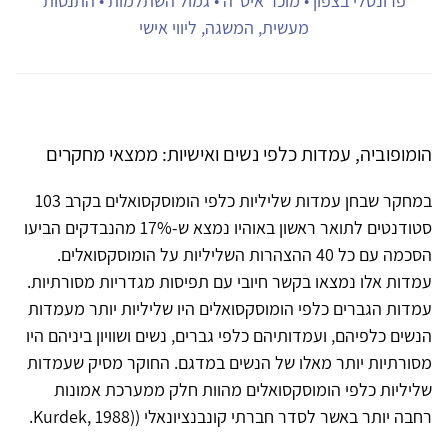
פרונטלי בצפון • מוכר איט"ה • גמול השתלמות • התנסות
מעשית, המשגה, ליווי אישי
הומופוביה, עמדות כלפי נשים ואישיות: ממצאי מחקרים
במחקר שבחן עמדות שליליות כלפי הומוסקסואלים בקרב 103
סטודנטים לתואר ראשון באוהיו נמצא ש-17% מהנבדקים הביעו
הסכמה עם כל 40 ההצהרות השליליות על הומוסקסואלים.
עמדות אלו נמצאו בקשר חיובי עם תפיסות מגדריות מסורתיות.
עמדות הגברים כלפי הומוסקסואלים היו שליליות יותר מעמדות
הנשים כלפיהם, ועמדותיהם כלפי גברים, נשים ושוויון ביניהם היו
מסורתיות יותר מאלו של הנשים במדגם. החוקר מסיק שעמדות
שליליות כלפי הומוסקסואלים מהוות חלק ממערכת אמונות
רחבה יותר באשר לסדר חברתי קונבנציונאלי ((Kurdek, 1988.