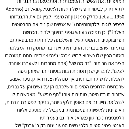
המאפיינת את האישיות הסמכותנית ומתבטאת בהתנגדות
לתיאוריות, לביטוי חופשי של רגשות ולאינטלקטואליזם (Adorno
et al., 1950). כחלק ממנגנון זה מעניין לציין גם את התנגדותו
לפסיכולוגים וללקוחותיהם ("יש אנשים שקונים את החרטוטים
האלה?") וכן תמיכה בעונש גופני בחינוך ילדים. הכחשת
הפרובוקטיביות המינית שלו והשלכתה על הזולת מתבטאת גם
בתמונה שהציב ברשת החברתית, אשר בה מתמקדת המצלמה
באזור הפין שלו כשהוא לבוש מכנסי ג'ינס צמודים. תחת תמונה זו
הציב את הכיתוב: "זה מה שע' (אחת מחברותיו לשעבר) אוהבת
לצלם". לדבריו, ישנן תמונות רבות בוטות יותר שאותן ניסה
להעלות לרשת החברתית, אך מנהליה צנזרו אותן. ניכר אפוא,
שהכחשת הדחפים המיניים והשלכתם הן על נשים והן על גברים,
שזורות זו בזו היטב, מותירות אותו "חף מפשע" ומאפשרות לו
לנהל את חייו, גם אם באופן חלקי ביותר, בזיקה למסורת הדתית,
האופיינית לאישיות הסמכותנית. במקביל להומוסקסואליות
הלטנטנית ניכר גוון פאראנואידי גם בעמדותיו
האנטי-פמיניסטיות כלפי נשים המעוניינות רק ב"ארנק" של