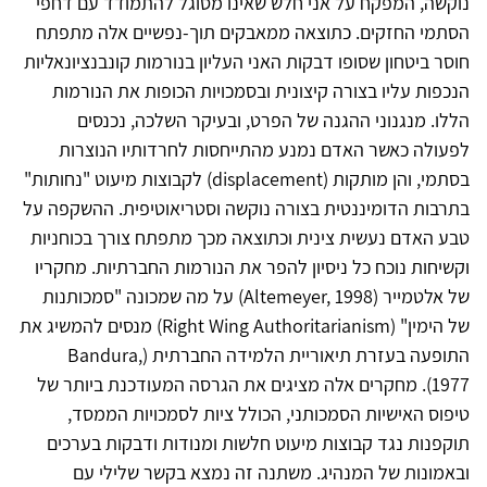
נוקשה, המפקח על אני חלש שאינו מסוגל להתמודד עם דחפי
הסתמי החזקים. כתוצאה ממאבקים תוך-נפשיים אלה מתפתח
חוסר ביטחון שסופו דבקות האני העליון בנורמות קונבנציונאליות
הנכפות עליו בצורה קיצונית ובסמכויות הכופות את הנורמות
הללו. מנגנוני ההגנה של הפרט, ובעיקר השלכה, נכנסים
לפעולה כאשר האדם נמנע מהתייחסות לחרדותיו הנוצרות
בסתמי, והן מותקות (displacement) לקבוצות מיעוט "נחותות"
בתרבות הדומיננטית בצורה נוקשה וסטריאוטיפית. ההשקפה על
טבע האדם נעשית צינית וכתוצאה מכך מתפתח צורך בכוחניות
וקשיחות נוכח כל ניסיון להפר את הנורמות החברתיות. מחקריו
של אלטמייר (Altemeyer, 1998) על מה שמכונה "סמכותנות
של הימין" (Right Wing Authoritarianism) מנסים להמשיג את
התופעה בעזרת תיאוריית הלמידה החברתית (Bandura,
1977). מחקרים אלה מציגים את הגרסה המעודכנת ביותר של
טיפוס האישיות הסמכותני, הכולל ציות לסמכויות הממסד,
תוקפנות נגד קבוצות מיעוט חלשות ומנודות ודבקות בערכים
ובאמונות של המנהיג. משתנה זה נמצא בקשר שלילי עם