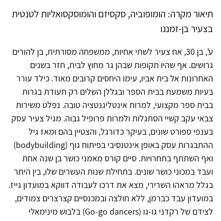
תיאור מקרה: הומופוביה, סקסיזם והומוסקסואליות לטנטית
בצעיר בן-זמננו
ע', בן 30, אח צעיר לשתי אחיות, ממשפחה מסורתית, בן להורים
גרושים. אף שהיו תקופות שבהן גר מחוץ לבית, חזר בשנים
האחרונות אל בית אביו, עימו היחסים קרובים מאוד. כילד עורר
בעיות משמעת בבית הספר ובגללן השלים רק תעודת בגרות
בבית ספר מקצועי, למרות אינטליגנטציה טובה. נפלט משירות
צבאי עקב קשיי הסתגלות ולמרות פרופיל גבוה. מגיל צעיר עסק
בענפי ספורט שונים, בעיקר כדורגל, והצטיין בהם ומאז גיל
ההתבגרות עסק באופן אינטנסיבי בפיתוח גוף (bodybuilding)
ואף השתתף בתחרויות. סיים קורס מאמני כושר בן שנה אחת
ועבד במכוני כושר שונים. בתחילת שנות העשרים שלו, בין היתר
בגלל מראהו השרירי, מצא את דרכו לעבודה דווקא במועדון גייז.
במועדון עבד כברמן, ללא חולצה ובמכנסיים קצרצרים צמודים,
לצידם של רקדני גו-גו (Go-go dancers) בלבוש מינימאלי