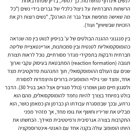
לנשים אינו חף מחשדנות. כך למשל, בדיון שפתח באחת
הרשתות החברתיות על ניצול כלכלי של גברים בידי נשים ("כל
מה שאישה מחפשת אצל גבר זה הארנק", "נשים רוצות רק את
הזכויות שבשיוויון" ועוד).
בין מנגנוני ההגנה הבולטים של ע' בניסיון לנווט בין מה שנראה
כהומוסקסואליות לטנטית ובין סמכותנות, אוריינטאציית שליטה
חברתית ודבקות בתפקידי מגדר מסורתיים, נוכל לראות תצורת
תגובה (reaction formation) המתבטאת בעיסוק עקבי וארוך
שנים עם העולם ההומוסקסואלי, תוך התנהגות סדוקטיבית מצד
אחד, ומצד שני גילויי הומופוביה ברורים והיצמדות למסורת
ולסגנון חיים מוגן ושמרני (כולל מגורים אצל האב בגיל 30). הדבר
בולט במיוחד בצורך להיות נחמד להומוסקסואלים, מהם הוא
נרתע, ובכך שבמסגרת עבודתו הן כברמן והן כמאמן כושר, הוא
מבליט את שריריו וחושף את גופו מחד, אך מזהיר מפני
התקרבות בצורה אגרסיבית ורפיטטיבית מאידך. הכחשתו את
היותו הומופוב עולה בקנה אחד עם האנטי-אינטרוספקציה