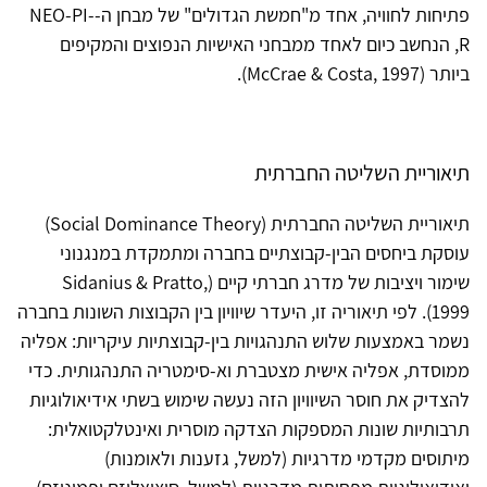
פתיחות לחוויה, אחד מ"חמשת הגדולים" של מבחן ה-NEO-PI-
R, הנחשב כיום לאחד ממבחני האישיות הנפוצים והמקיפים
ביותר (McCrae & Costa, 1997).
תיאוריית השליטה החברתית
תיאוריית השליטה החברתית (Social Dominance Theory)
עוסקת ביחסים הבין-קבוצתיים בחברה ומתמקדת במנגנוני
שימור ויציבות של מדרג חברתי קיים (Sidanius & Pratto,
1999). לפי תיאוריה זו, היעדר שיוויון בין הקבוצות השונות בחברה
נשמר באמצעות שלוש התנהגויות בין-קבוצתיות עיקריות: אפליה
ממוסדת, אפליה אישית מצטברת וא-סימטריה התנהגותית. כדי
להצדיק את חוסר השיוויון הזה נעשה שימוש בשתי אידיאולוגיות
תרבותיות שונות המספקות הצדקה מוסרית ואינטלקטואלית:
מיתוסים מקדמי מדרגיות (למשל, גזענות ולאומנות)