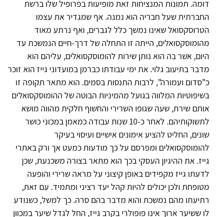
דומה. תמונות המנציחות זאת מופיעות בפרופיל שלו ברשת
החברתית שעל חבריה הוא נמנה. אף שמגדיר את עצמו
הטרוסקסואל שאינו נמשך כלל לגברים, ואף נרתע מאוד
מהומוסקסואלים, הייתה זו התחלה של דרך-חיים הנמשכת עד
היום, אשר בה הוא נותן שירות להומוסקסואלים, עליהם הוא
מדבר בתיעוב גלוי. את ימי עבודתו כברמן במועדוני גייז הוא זוכר
כ"סדום ועמורה", לרבות התנסות בסמים. הוא מתאר תקופה זו
בשיפוטיות המלווה בגועל מהמיניות הבוטה של ההומוסקסואלים
אותם שירת, שעה שגופו השרירי והחשוף חלקית מהווה מושא
לתשוקותיהם. לאחר כ-10 שנות עבודה כמאמן במכוני כושר
שונים, החליט להציע אימונים אישיים ועיסוי בעיקר
להומוסקסואלים ומפרסם על כך מודעות כמעט אך ורק באתרי
גייז. את ההיגיון העסקי בכך הוא מתאר בצורה משכנעת, שכן
לדעתו גייז מקפידים באופן קיצוני על מראה שרירי והופעה
מטופחת ולכן יכולים להיות קהל יעד רציני ומתמיד. עם זאת,
רתיעתו מהם נמשכת והוא מדבר בהם סרה. כך למשל, כשנודע
לו ששיער ארוך אינו פופולרי בקרב גייז, החל לגדל שיער במכוון