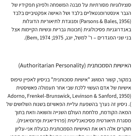
סוציולוגיות מסורתיות על מבנה המשפחה ולפיהן תפקידיו של
הגבר אינסטרומנטאליים בלבד ושל האישה אפקטיביים בלבד
(Parsons & Bales, 1956) ומנוגדת לתיאוריות הדוגלות
באנדרוגניות פסיכולוגית (תכונות גבריות ונשיות הקיימות אצל
בני שני המגדרים – ר' למשל, יונג, 1975; Bem, 1974).
האישיות הסמכותנית (Authoritarian Personality)
במקור, קשור המושג "אישיות סמכותנית" בניסיון לאפיין טיפוס
אישיות של אדם העשוי ללכת שבי אחר תעמולה פאשיסטית
(Adorno, Frenkel-Brunswick, Levinson & Sanford, 1950
). ניסיון זה נערך בהשפעת עליית הפאשיזם בשנות השלושים של
המאה הקודמת, מלחמת העולם השנייה והשואה וזאת בתוך
מסגרת תיאורטית פסיכואנליטית (פרוידיאנית ופְרומיאנית).
חוקרים אלה ראו את האישיות הסמכותנית כבעלת אני-עליון